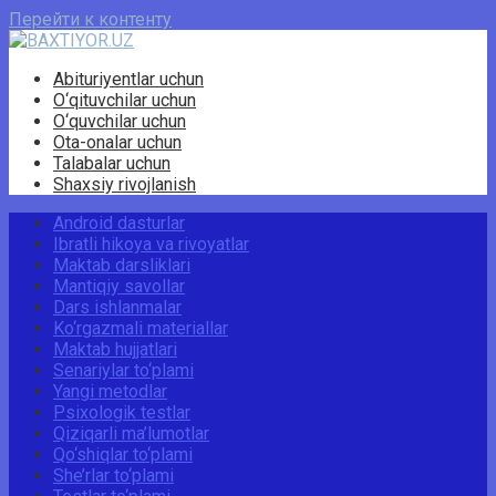
Перейти к контенту
Abituriyentlar uchun
O‘qituvchilar uchun
O‘quvchilar uchun
Ota-onalar uchun
Talabalar uchun
Shaxsiy rivojlanish
Android dasturlar
Ibratli hikoya va rivoyatlar
Maktab darsliklari
Mantiqiy savollar
Dars ishlanmalar
Ko‘rgazmali materiallar
Maktab hujjatlari
Senariylar to‘plami
Yangi metodlar
Psixologik testlar
Qiziqarli ma’lumotlar
Qo‘shiqlar to‘plami
She’rlar to‘plami