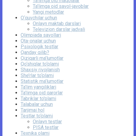
Ta’limga oid maqolalar
Ta’limga oid savol-javoblar
Yangi metodlar
O‘quvchilar uchun
Onlayn maktab darslari
Televizion darslar jadvali
Olimpiada savollari
Ota-onalar uchun
Psixologik testlar
Qanday qilib?
Qiziqarli ma’lumotlar
Qo‘shiqlar to‘plami
Shaxsiy rivojlanish
She’rlar to‘plami
Statistik ma’lumotlar
Ta’lim yangiliklari
Ta’limga oid qarorlar
Tabriklar to'plami
Talabalar uchun
Tarjimai hol
Testlar to‘plami
Onlayn testlar
PISA testlar
Texnika olami