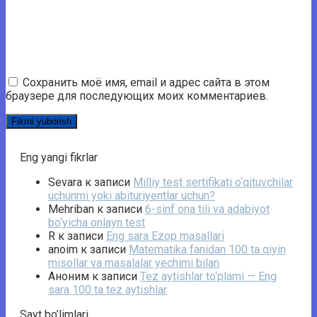
Сохранить моё имя, email и адрес сайта в этом
браузере для последующих моих комментариев.
Eng yangi fikrlar
Sevara
к записи
Milliy test sertifikati o‘qituvchilar
uchunmi yoki abituriyentlar uchun?
Mehriban
к записи
6-sinf ona tili va adabiyot
bo‘yicha onlayn test
R
к записи
Eng sara Ezop masallari
anoim
к записи
Matematika fanidan 100 ta qiyin
misollar va masalalar yechimi bilan
Аноним
к записи
Tez aytishlar to‘plami — Eng
sara 100 ta tez aytishlar
Sayt bo’limlari