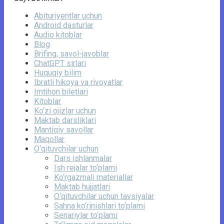
Abituriyentlar uchun
Android dasturlar
Audio kitoblar
Blog
Brifing, savol-javoblar
ChatGPT sirlari
Huquqiy bilim
Ibratli hikoya va rivoyatlar
Imtihon biletlari
Kitoblar
Ko‘zi ojizlar uchun
Maktab darsliklari
Mantiqiy savollar
Maqollar
O‘qituvchilar uchun
Dars ishlanmalar
Ish rejalar to‘plami
Ko‘rgazmali materiallar
Maktab hujjatlari
O‘qituvchilar uchun tavsiyalar
Sahna ko‘rinishlari to‘plami
Senariylar to‘plami