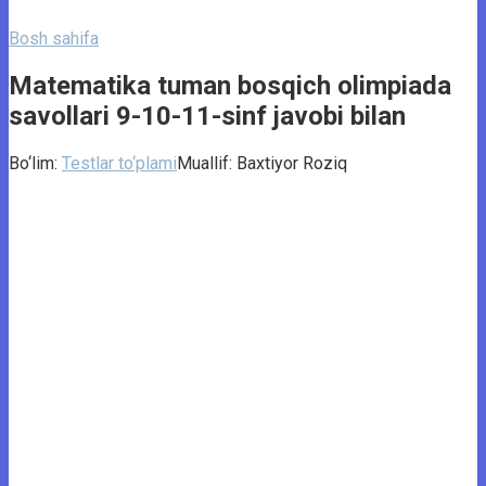
Bosh sahifa
Matematika tuman bosqich olimpiada
savollari 9-10-11-sinf javobi bilan
Bo‘lim:
Testlar to‘plami
Muallif:
Baxtiyor Roziq