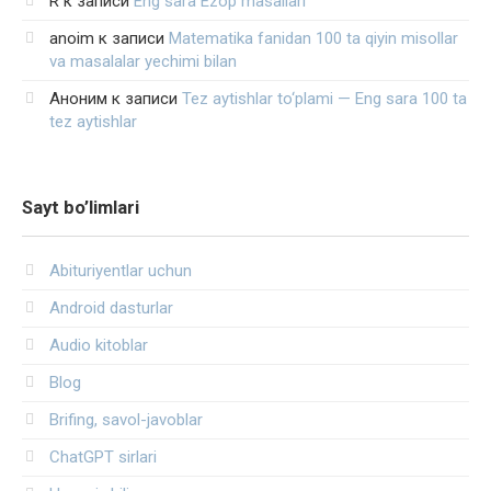
R
к записи
Eng sara Ezop masallari
anoim
к записи
Matematika fanidan 100 ta qiyin misollar
va masalalar yechimi bilan
Аноним
к записи
Tez aytishlar to‘plami — Eng sara 100 ta
tez aytishlar
Sayt bo’limlari
Abituriyentlar uchun
Android dasturlar
Audio kitoblar
Blog
Brifing, savol-javoblar
ChatGPT sirlari