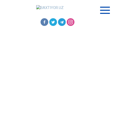
Перейти
к
контенту