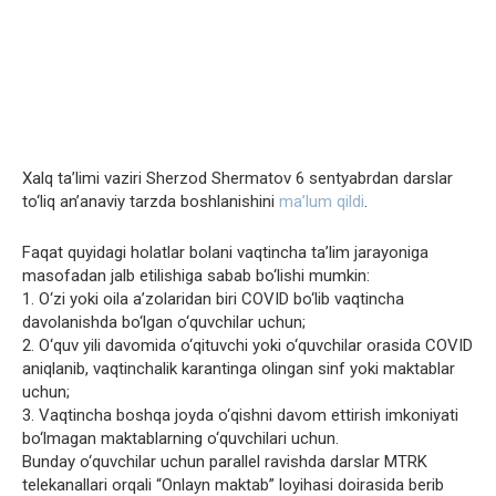
Xalq ta’limi vaziri Sherzod Shermatov 6 sentyabrdan darslar
to‘liq an’anaviy tarzda boshlanishini
ma’lum qildi
.
Faqat quyidagi holatlar bolani vaqtincha ta’lim jarayoniga
masofadan jalb etilishiga sabab bo‘lishi mumkin:
1. O‘zi yoki oila a’zolaridan biri COVID bo‘lib vaqtincha
davolanishda bo‘lgan o‘quvchilar uchun;
2. O‘quv yili davomida o‘qituvchi yoki o‘quvchilar orasida COVID
aniqlanib, vaqtinchalik karantinga olingan sinf yoki maktablar
uchun;
3. Vaqtincha boshqa joyda o‘qishni davom ettirish imkoniyati
bo‘lmagan maktablarning o‘quvchilari uchun.
Bunday o‘quvchilar uchun parallel ravishda darslar MTRK
telekanallari orqali “Onlayn maktab” loyihasi doirasida berib