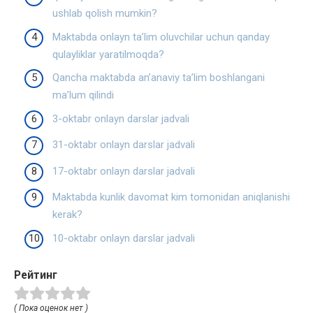
ushlab qolish mumkin?
Maktabda onlayn ta’lim oluvchilar uchun qanday
qulayliklar yaratilmoqda?
Qancha maktabda an’anaviy ta’lim boshlangani
ma’lum qilindi
3-oktabr onlayn darslar jadvali
31-oktabr onlayn darslar jadvali
17-oktabr onlayn darslar jadvali
Maktabda kunlik davomat kim tomonidan aniqlanishi
kerak?
10-oktabr onlayn darslar jadvali
Рейтинг
( Пока оценок нет )