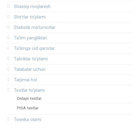
Shaxsiy rivojlanish
She’rlar to‘plami
Statistik ma’lumotlar
Ta’lim yangiliklari
Ta’limga oid qarorlar
Tabriklar to'plami
Talabalar uchun
Tarjimai hol
Testlar to‘plami
Onlayn testlar
PISA testlar
Texnika olami