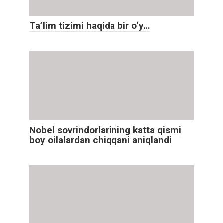
Ta’lim tizimi haqida bir o‘y…
Nobel sovrindorlarining katta qismi
boy oilalardan chiqqani aniqlandi