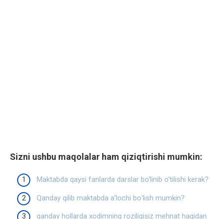
Sizni ushbu maqolalar ham qiziqtirishi mumkin:
Maktabda qaysi fanlarda darslar bo‘linib o‘tilishi kerak?
Qanday qilib maktabda aʼlochi boʻlish mumkin?
qanday hollarda xodimning roziligisiz mehnat haqidan