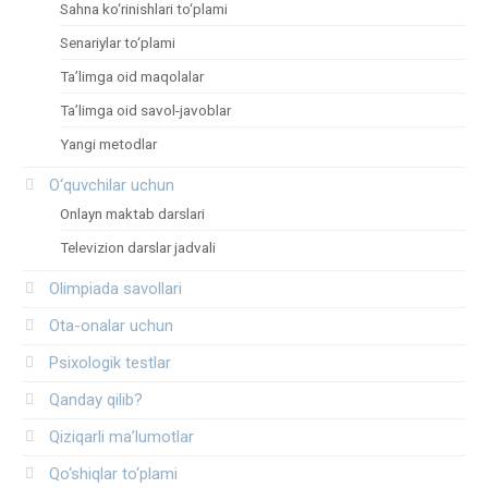
Sahna ko‘rinishlari to‘plami
Senariylar to‘plami
Ta’limga oid maqolalar
Ta’limga oid savol-javoblar
Yangi metodlar
O‘quvchilar uchun
Onlayn maktab darslari
Televizion darslar jadvali
Olimpiada savollari
Ota-onalar uchun
Psixologik testlar
Qanday qilib?
Qiziqarli ma’lumotlar
Qo‘shiqlar to‘plami