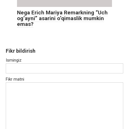
Nega Erich Mariya Remarkning “Uch
og‘ayni” asarini o‘qimaslik mumkin
emas?
Fikr bildirish
Ismingiz
Fikr matni