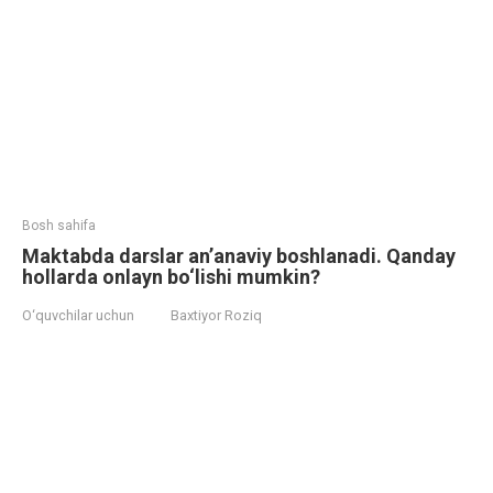
Bosh sahifa
Maktabda darslar an’anaviy boshlanadi. Qanday
hollarda onlayn bo‘lishi mumkin?
O‘quvchilar uchun
Baxtiyor Roziq