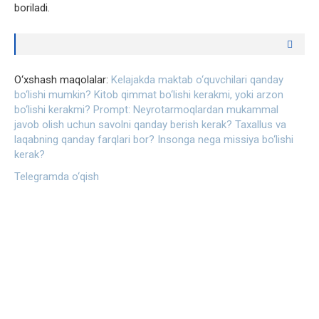
boriladi.
O‘xshash maqolalar:
Kelajakda maktab o‘quvchilari qanday
bo‘lishi mumkin?
Kitob qimmat bo‘lishi kerakmi, yoki arzon
bo‘lishi kerakmi?
Prompt: Neyrotarmoqlardan mukammal
javob olish uchun savolni qanday berish kerak?
Taxallus va
laqabning qanday farqlari bor?
Insonga nega missiya bo‘lishi
kerak?
Telegramda o‘qish