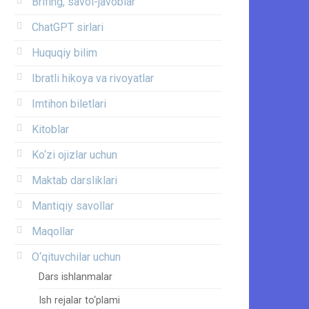
Brifing, savol-javoblar
ChatGPT sirlari
Huquqiy bilim
Ibratli hikoya va rivoyatlar
Imtihon biletlari
Kitoblar
Ko‘zi ojizlar uchun
Maktab darsliklari
Mantiqiy savollar
Maqollar
O‘qituvchilar uchun
Dars ishlanmalar
Ish rejalar to‘plami