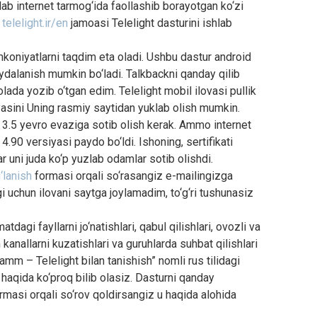
ab internet tarmog‘ida faollashib borayotgan ko‘zi
a
telelight.ir/en
jamoasi Telelight dasturini ishlab
mkoniyatlarni taqdim eta oladi. Ushbu dastur android
oydalanish mumkin bo‘ladi. Talkbackni qanday qilib
ada yozib o‘tgan edim. Telelight mobil ilovasi pullik
yasini Uning rasmiy saytidan yuklab olish mumkin.
i 3.5 yevro evaziga sotib olish kerak. Ammo internet
.90 versiyasi paydo bo‘ldi. Ishoning, sertifikati
r uni juda ko‘p yuzlab odamlar sotib olishdi.
‘lanish
formasi orqali so‘rasangiz e-mailingizga
gi uchun ilovani saytga joylamadim, to‘g‘ri tushunasiz
atdagi fayllarni jo‘natishlari, qabul qilishlari, ovozli va
kanallarni kuzatishlari va guruhlarda suhbat qilishlari
amm – Telelight bilan tanishish” nomli rus tilidagi
haqida ko‘proq bilib olasiz. Dasturni qanday
formasi orqali so‘rov qoldirsangiz u haqida alohida