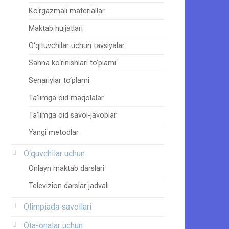
Ko‘rgazmali materiallar
Maktab hujjatlari
O‘qituvchilar uchun tavsiyalar
Sahna ko‘rinishlari to‘plami
Senariylar to‘plami
Ta’limga oid maqolalar
Ta’limga oid savol-javoblar
Yangi metodlar
O‘quvchilar uchun
Onlayn maktab darslari
Televizion darslar jadvali
Olimpiada savollari
Ota-onalar uchun