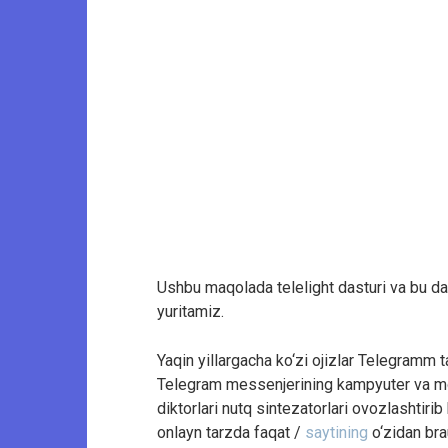
Ushbu maqolada telelight dasturi va bu dastu
yuritamiz.
Yaqin yillargacha ko‘zi ojizlar Telegramm
Telegram messenjerining kampyuter va mobi
diktorlari nutq sintezatorlari ovozlashtiri
onlayn tarzda faqat /
saytining
o‘zidan bra