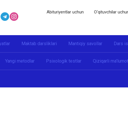
Abituriyentlar uchun
O‘qituvchilar uchu
yatlar
Maktab darsliklari
Mantiqiy savollar
Dars i
Yangi metodlar
Psixologik testlar
Qiziqarli ma’lumot