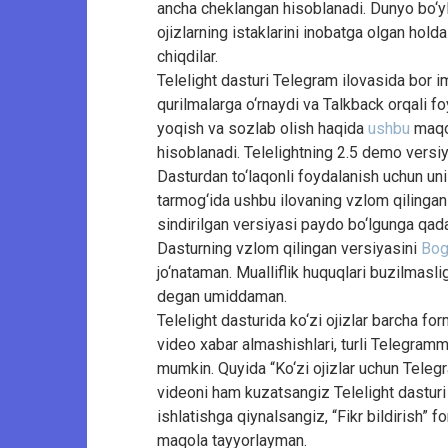
ancha cheklangan hisoblanadi. Dunyo bo‘yl
ojizlarning istaklarini inobatga olgan hold
chiqdilar.
Telelight dasturi Telegram ilovasida bor i
qurilmalarga o‘rnaydi va Talkback orqali f
yoqish va sozlab olish haqida
ushbu
maqol
hisoblanadi. Telelightning 2.5 demo versi
Dasturdan to‘laqonli foydalanish uchun un
tarmog‘ida ushbu ilovaning vzlom qilingan 4
sindirilgan versiyasi paydo bo‘lgunga qada
Dasturning vzlom qilingan versiyasini
Bog
jo‘nataman. Mualliflik huquqlari buzilmasli
degan umiddaman.
Telelight dasturida ko‘zi ojizlar barcha form
video xabar almashishlari, turli Telegramm 
mumkin. Quyida “Ko‘zi ojizlar uchun Telegr
videoni ham kuzatsangiz Telelight dasturi 
ishlatishga qiynalsangiz, “Fikr bildirish” 
maqola tayyorlayman.