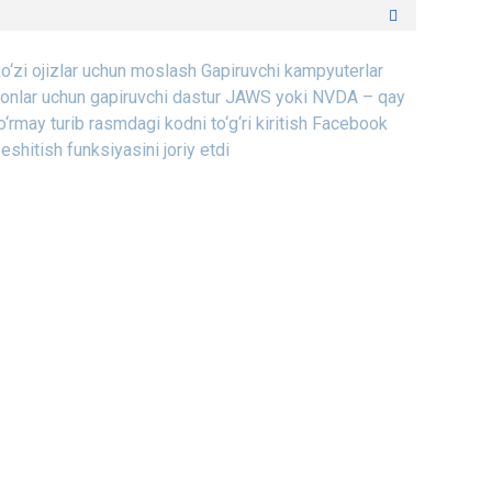
ko‘zi ojizlar uchun moslash
Gapiruvchi kampyuterlar
onlar uchun gapiruvchi dastur
JAWS yoki NVDA – qay
‘rmay turib rasmdagi kodni to‘g‘ri kiritish
Facebook
 eshitish funksiyasini joriy etdi