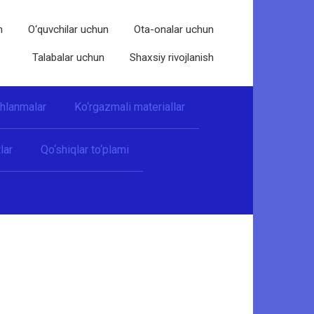
n
O‘quvchilar uchun
Ota-onalar uchun
Talabalar uchun
Shaxsiy rivojlanish
shlanmalar
Ko‘rgazmali materiallar
lar
Qo‘shiqlar to‘plami