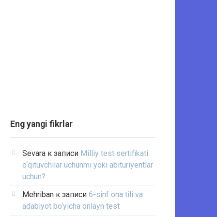
Eng yangi fikrlar
Sevara
к записи
Milliy test sertifikati
o‘qituvchilar uchunmi yoki abituriyentlar
uchun?
Mehriban
к записи
6-sinf ona tili va
adabiyot bo‘yicha onlayn test