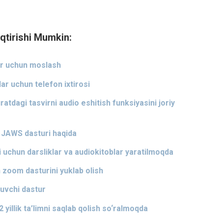
qtirishi Mumkin:
lar uchun moslash
lar uchun telefon ixtirosi
atdagi tasvirni audio eshitish funksiyasini joriy
 JAWS dasturi haqida
ri uchun darsliklar va audiokitoblar yaratilmoqda
zoom dasturini yuklab olish
uvchi dastur
2 yillik ta’limni saqlab qolish so‘ralmoqda