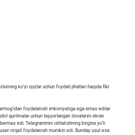
rning ko‘zi ojizlar uchun foydali jihatlari haqida fikr
 tarmog‘idan foydalanish imkoniyatiga ega emas edilar.
l qurilmalar uchun tayyorlangan ilovalarini ekran
b bermas edi. Telegrammni ishlatishning birgina yo‘li
user orqali foydalanish mumkin edi. Bunday usul esa