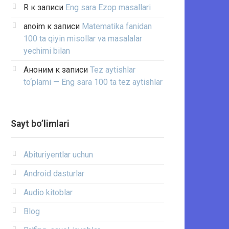
R
к записи
Eng sara Ezop masallari
anoim
к записи
Matematika fanidan
100 ta qiyin misollar va masalalar
yechimi bilan
Аноним
к записи
Tez aytishlar
to‘plami — Eng sara 100 ta tez aytishlar
Sayt bo’limlari
Abituriyentlar uchun
Android dasturlar
Audio kitoblar
Blog