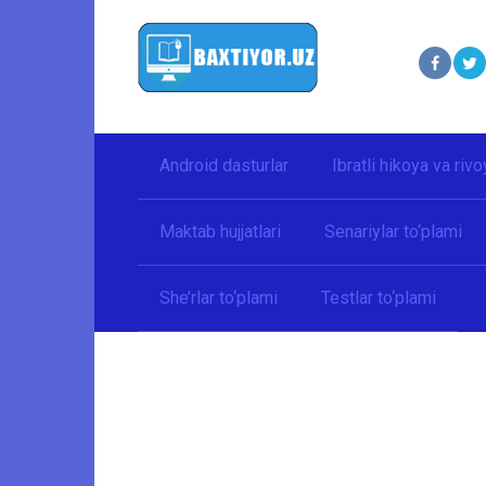
Перейти
к
контенту
Android dasturlar
Ibratli hikoya va rivo
Maktab hujjatlari
Senariylar to‘plami
She’rlar to‘plami
Testlar to‘plami