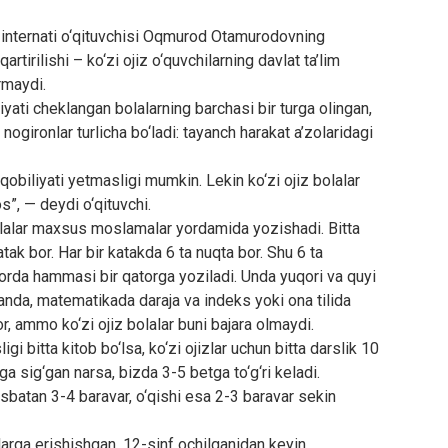
 internati o‘qituvchisi Oqmurod Otamurodovning
qartirilishi – ko‘zi ojiz o‘quvchilarning davlat ta’lim
rmaydi.
yati cheklangan bolalarning barchasi bir turga olingan,
 nogironlar turlicha bo‘ladi: tayanch harakat a’zolaridagi
qobiliyati yetmasligi mumkin. Lekin ko‘zi ojiz bolalar
s”, — deydi o‘qituvchi.
olalar maxsus moslamalar yordamida yozishadi. Bitta
tak bor. Har bir katakda 6 ta nuqta bor. Shu 6 ta
borda hammasi bir qatorga yoziladi. Unda yuqori va quyi
anda, matematikada daraja va indeks yoki ona tilida
r, ammo ko‘zi ojiz bolalar buni bajara olmaydi.
 bitta kitob bo‘lsa, ko‘zi ojizlar uchun bitta darslik 10
aga sig‘gan narsa, bizda 3-5 betga to‘g‘ri keladi.
isbatan 3-4 baravar, o‘qishi esa 2-3 baravar sekin
qlarga erishishgan. 12-sinf ochilganidan keyin