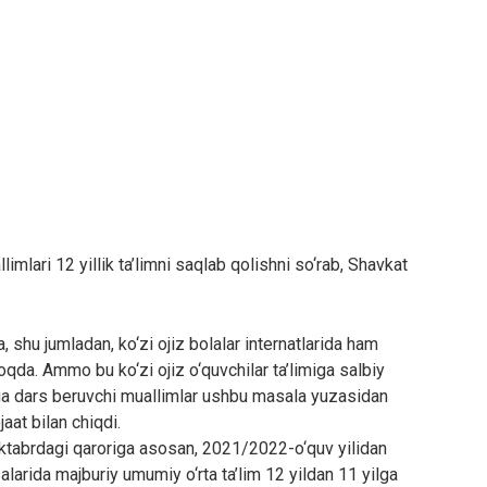
imlari 12 yillik ta’limni saqlab qolishni so‘rab, Shavkat
shu jumladan, ko‘zi ojiz bolalar internatlarida ham
oqda. Ammo bu ko‘zi ojiz o‘quvchilar ta’limiga salbiy
larga dars beruvchi muallimlar ushbu masala yuzasidan
aat bilan chiqdi.
ktabrdagi qaroriga asosan, 2021/2022-o‘quv yilidan
alarida majburiy umumiy o‘rta ta’lim 12 yildan 11 yilga