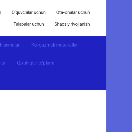
n
O‘quvchilar uchun
Ota-onalar uchun
Talabalar uchun
Shaxsiy rivojlanish
shlanmalar
Ko‘rgazmali materiallar
lar
Qo‘shiqlar to‘plami