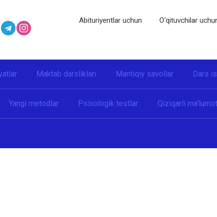
Abituriyentlar uchun
O‘qituvchilar uchu
yatlar
Maktab darsliklari
Mantiqiy savollar
Dars i
Yangi metodlar
Psixologik testlar
Qiziqarli ma’lumot