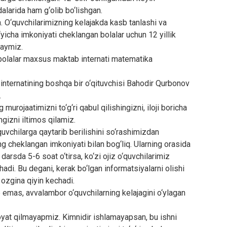
alarida ham g‘olib bo‘lishgan.
 O‘quvchilarimizning kelajakda kasb tanlashi va
o‘yicha imkoniyati cheklangan bolalar uchun 12 yillik
‘raymiz.
bolalar maxsus maktab internati matematika
internatining boshqa bir o‘qituvchisi Bahodir Qurbonov
.
murojaatimizni to‘g‘ri qabul qilishingizni, iloji boricha
ngizni iltimos qilamiz.
‘quvchilarga qaytarib berilishini so‘rashimizdan
ng cheklangan imkoniyati bilan bog‘liq. Ularning orasida
darsda 5-6 soat o‘tirsa, ko‘zi ojiz o‘quvchilarimiz
hadi. Bu degani, kerak bo‘lgan informatsiyalarni olishi
 ozgina qiyin kechadi.
b emas, avvalambor o‘quvchilarning kelajagini o‘ylagan
oyat qilmayapmiz. Kimnidir ishlamayapsan, bu ishni