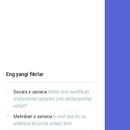
Eng yangi fikrlar
Sevara
к записи
Milliy test sertifikati
o‘qituvchilar uchunmi yoki abituriyentlar
uchun?
Mehriban
к записи
6-sinf ona tili va
adabiyot bo‘yicha onlayn test