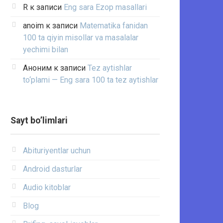
R
к записи
Eng sara Ezop masallari
anoim
к записи
Matematika fanidan
100 ta qiyin misollar va masalalar
yechimi bilan
Аноним
к записи
Tez aytishlar
to‘plami — Eng sara 100 ta tez aytishlar
Sayt bo’limlari
Abituriyentlar uchun
Android dasturlar
Audio kitoblar
Blog