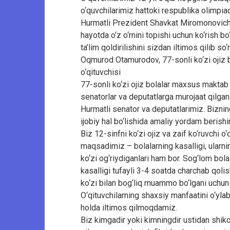
o‘quvchilarimiz hattoki respublika olimpiad
Hurmatli Prezident Shavkat Miromonovich.
hayotda o‘z o‘rnini topishi uchun ko‘rish b
ta’lim qoldirilishini sizdan iltimos qilib so
Oqmurod Otamurodov, 77-sonli ko‘zi ojiz 
o‘qituvchisi
77-sonli ko‘zi ojiz bolalar maxsus maktab 
senatorlar va deputatlarga murojaat qilgan
Hurmatli senator va deputatlarimiz. Bizning 
ijobiy hal bo‘lishida amaliy yordam berishi
Biz 12-sinfni ko‘zi ojiz va zaif ko‘ruvchi o
maqsadimiz – bolalarning kasalligi, ularni
ko‘zi og‘riydiganlari ham bor. Sog‘lom bola 
kasalligi tufayli 3-4 soatda charchab qolis
ko‘zi bilan bog‘liq muammo bo‘lgani uchun
O‘qituvchilarning shaxsiy manfaatini o‘yla
holda iltimos qilmoqdamiz.
Biz kimgadir yoki kimningdir ustidan shik