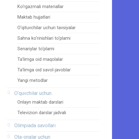
Ko‘rgazmali materiallar
Maktab hujjatlari
O‘qituvchilar uchun tavsiyalar
Sahna ko‘rinishlari to‘plami
Senariylar to‘plami
Ta’limga oid maqolalar
Ta’limga oid savol-javoblar
Yangi metodlar
O‘quvchilar uchun
Onlayn maktab darslari
Televizion darslar jadvali
Olimpiada savollari
Ota-onalar uchun