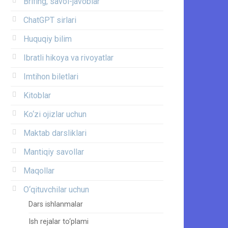
Brifing, savol-javoblar
ChatGPT sirlari
Huquqiy bilim
Ibratli hikoya va rivoyatlar
Imtihon biletlari
Kitoblar
Ko‘zi ojizlar uchun
Maktab darsliklari
Mantiqiy savollar
Maqollar
O‘qituvchilar uchun
Dars ishlanmalar
Ish rejalar to‘plami