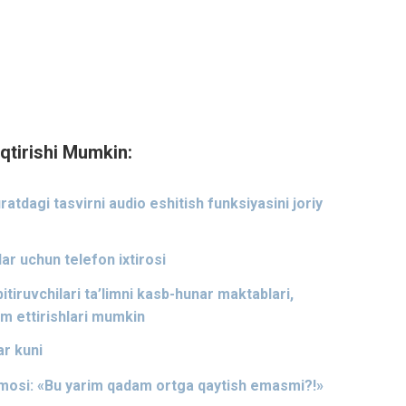
qtirishi Mumkin:
atdagi tasvirni audio eshitish funksiyasini joriy
lar uchun telefon ixtirosi
bitiruvchilari ta’limni kasb-hunar maktablari,
om ettirishlari mumkin
ar kuni
mmosi: «Bu yarim qadam ortga qaytish emasmi?!»