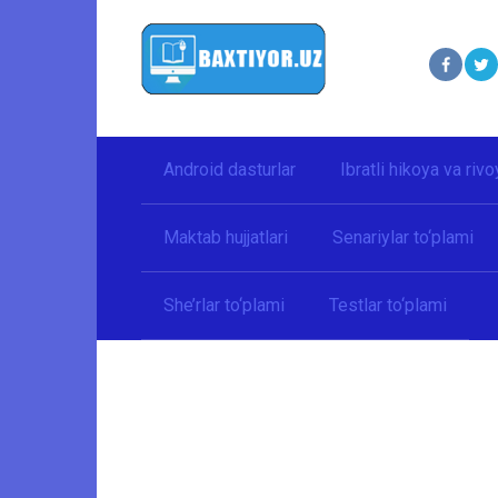
Перейти
к
контенту
Android dasturlar
Ibratli hikoya va rivo
Maktab hujjatlari
Senariylar to‘plami
She’rlar to‘plami
Testlar to‘plami