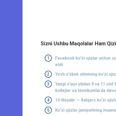
Sizni Ushbu Maqolalar Ham Qizi
Facebook ko‘zi ojizlar uchun sur
etdi
Yosh o‘zbek olimining ko‘zi ojiz
Yangi o‘quv yilidan 9 va 11 sinf 
kollejlar va texnikumlarda dav
13-Noyabr — Xalqaro ko‘zi ojizl
Ko‘zi ojizlar jamiyatining mua