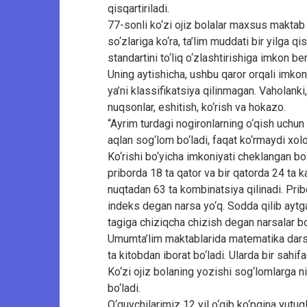
qisqartiriladi.
77-sonli ko‘zi ojiz bolalar maxsus maktab
so‘zlariga ko‘ra, ta’lim muddati bir yilga qis
standartini to‘liq o‘zlashtirishiga imkon be
Uning aytishicha, ushbu qaror orqali imkoni
ya’ni klassifikatsiya qilinmagan. Vaholanki,
nuqsonlar, eshitish, ko‘rish va hokazo.
“Ayrim turdagi nogironlarning o‘qish uchun 
aqlan sog‘lom bo‘ladi, faqat ko‘rmaydi xolo
Ko‘rishi bo‘yicha imkoniyati cheklangan b
priborda 18 ta qator va bir qatorda 24 ta ka
nuqtadan 63 ta kombinatsiya qilinadi. Pri
indeks degan narsa yo‘q. Sodda qilib aytg
tagiga chiziqcha chizish degan narsalar bo
Umumta’lim maktablarida matematika darsligi
ta kitobdan iborat bo‘ladi. Ularda bir sahif
Ko‘zi ojiz bolaning yozishi sog‘lomlarga n
bo‘ladi.
O‘quvchilarimiz 12 yil o‘qib ko‘pgina yutu