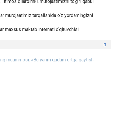
Iltimos qilardimki, murojaatimizni to‘g‘ri qabul
ar murojaatimiz tarqalishida o‘z yordamingizni
lar maxsus maktab internati o‘qituvchisi
tining muammosi: «Bu yarim qadam ortga qaytish