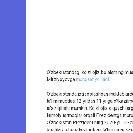
O‘zbekistondagi ko‘zi ojiz bolalarning muall
Mirziyoyevga
murojaat yo‘lladi
.
O‘zbekistonda ixtisoslashgan maktablarda, 
ta’lim muddati 12 yildan 11 yilga o‘tkazilm
ta’sir qilishi mumkin. Ko‘zi ojiz o‘quvchi
ijtimoiy tarmoqlar orqali Prezidentga muroj
O‘zbekiston Prezidentining 2020-yil 13-o
boshlab ixtisoslashtirilgan ta’lim muassas