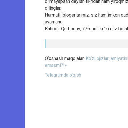
qilmayapsan deyish fikridan ham yiroqmiz. 
qilinglar.
Hurmatli blogerlarimiz, siz ham imkon qad
ayamang.
Bahodir Qurbonov, 77-sonli ko‘zi ojiz bola
O‘xshash maqolalar:
Ko‘zi ojizlar jamiya
emasmi?!»
Telegramda o‘qish