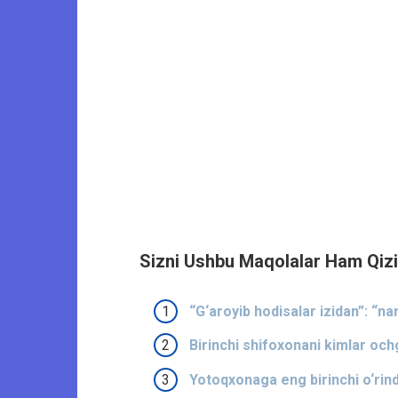
Sizni Ushbu Maqolalar Ham Qizi
“G‘aroyib hodisalar izidan”: “na
Birinchi shifoxonani kimlar och
Yotoqxonaga eng birinchi o‘rinda