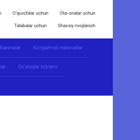
n
O‘quvchilar uchun
Ota-onalar uchun
Talabalar uchun
Shaxsiy rivojlanish
shlanmalar
Ko‘rgazmali materiallar
lar
Qo‘shiqlar to‘plami