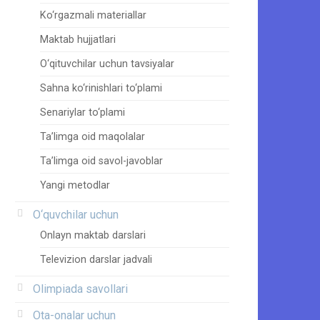
Ko‘rgazmali materiallar
Maktab hujjatlari
O‘qituvchilar uchun tavsiyalar
Sahna ko‘rinishlari to‘plami
Senariylar to‘plami
Ta’limga oid maqolalar
Ta’limga oid savol-javoblar
Yangi metodlar
O‘quvchilar uchun
Onlayn maktab darslari
Televizion darslar jadvali
Olimpiada savollari
Ota-onalar uchun