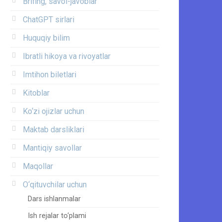
Brifing, savol-javoblar
ChatGPT sirlari
Huquqiy bilim
Ibratli hikoya va rivoyatlar
Imtihon biletlari
Kitoblar
Ko‘zi ojizlar uchun
Maktab darsliklari
Mantiqiy savollar
Maqollar
O‘qituvchilar uchun
Dars ishlanmalar
Ish rejalar to‘plami