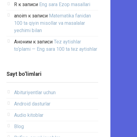
R
к записи
Eng sara Ezop masallari
anoim
к записи
Matematika fanidan
100 ta qiyin misollar va masalalar
yechimi bilan
Аноним
к записи
Tez aytishlar
to‘plami — Eng sara 100 ta tez aytishlar
Sayt bo’limlari
Abituriyentlar uchun
Android dasturlar
Audio kitoblar
Blog