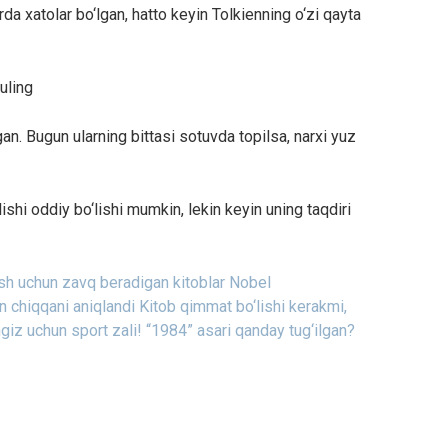
rda xatolar bo‘lgan, hatto keyin Tolkienning o‘zi qayta
uling
an. Bugun ularning bittasi sotuvda topilsa, narxi yuz
shi oddiy bo‘lishi mumkin, lekin keyin uning taqdiri
sh uchun zavq beradigan kitoblar
Nobel
n chiqqani aniqlandi
Kitob qimmat bo‘lishi kerakmi,
giz uchun sport zali!
“1984” asari qanday tug‘ilgan?