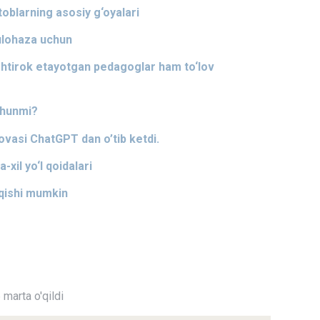
itoblarning asosiy g‘oyalari
ulohaza uchun
ishtirok etayotgan pedagoglar ham to‘lov
chunmi?
ovasi ChatGPT dan o’tib ketdi.
-xil yo‘l qoidalari
iqishi mumkin
marta o'qildi