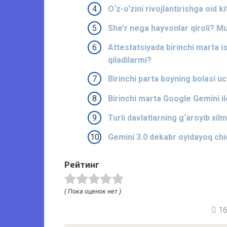
O‘z-o‘zini rivojlantirishga oid k
She’r nega hayvonlar qiroli? M
Attestatsiyada birinchi marta 
qiladilarmi?
Birinchi parta boyning bolasi u
Birinchi marta Google Gemini il
Turli davlatlarning g‘aroyib xilma
Gemini 3.0 dekabr oyidayoq ch
Рейтинг
( Пока оценок нет )
16 