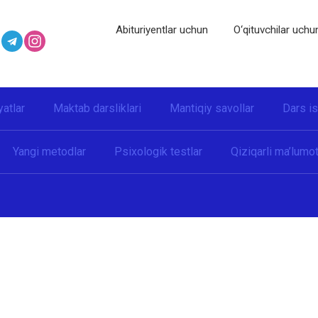
Abituriyentlar uchun
O‘qituvchilar uchu
yatlar
Maktab darsliklari
Mantiqiy savollar
Dars i
Yangi metodlar
Psixologik testlar
Qiziqarli ma’lumot