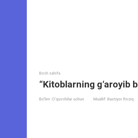
Bosh sahifa
“Kitoblarning g‘aroyib bi
Bo‘lim:
O‘quvchilar uchun
Muallif:
Baxtiyor Roziq