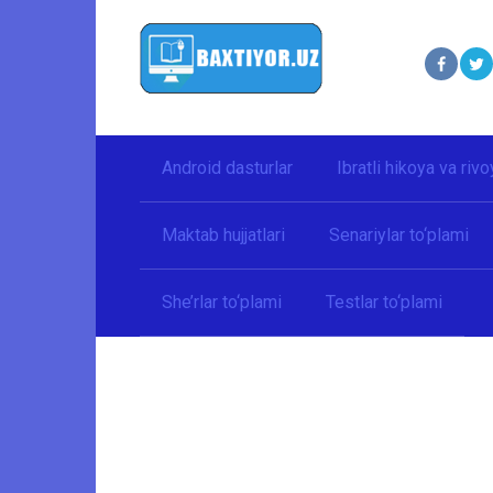
Перейти
к
контенту
Android dasturlar
Ibratli hikoya va rivo
Maktab hujjatlari
Senariylar to‘plami
She’rlar to‘plami
Testlar to‘plami