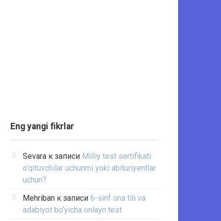
Eng yangi fikrlar
Sevara
к записи
Milliy test sertifikati
o‘qituvchilar uchunmi yoki abituriyentlar
uchun?
Mehriban
к записи
6-sinf ona tili va
adabiyot bo‘yicha onlayn test