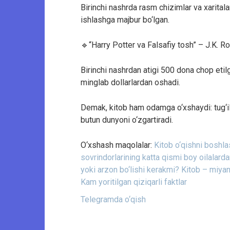
Birinchi nashrda rasm chizimlar va xaritala
ishlashga majbur bo‘lgan.
🔹“Harry Potter va Falsafiy tosh” – J.K. Ro
Birinchi nashrdan atigi 500 dona chop etilg
minglab dollarlardan oshadi.
Demak, kitob ham odamga o‘xshaydi: tug‘ili
butun dunyoni o‘zgartiradi.
O‘xshash maqolalar:
Kitob o‘qishni boshla
sovrindorlarining katta qismi boy oilalarda
yoki arzon bo‘lishi kerakmi?
Kitob – miyan
Kam yoritilgan qiziqarli faktlar
Telegramda o‘qish