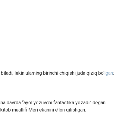
biladi, lekin ularning birinchi chiqishi juda qiziq bo‘
lgan
:
sha davrda “ayol yozuvchi fantastika yozadi” degan
 kitob muallifi Meri ekanini e’lon qilishgan.