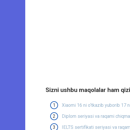
Sizni ushbu maqolalar ham qizi
Xiaomi 16 ni o‘tkazib yuborib 17 n
Diplom seriyasi va raqami chiqmag
IELTS sertifikati seriyasi va raqa