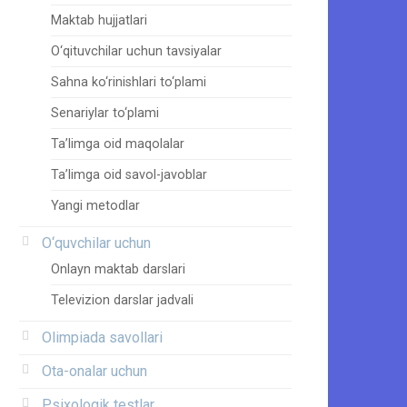
Maktab hujjatlari
O‘qituvchilar uchun tavsiyalar
Sahna ko‘rinishlari to‘plami
Senariylar to‘plami
Ta’limga oid maqolalar
Ta’limga oid savol-javoblar
Yangi metodlar
O‘quvchilar uchun
Onlayn maktab darslari
Televizion darslar jadvali
Olimpiada savollari
Ota-onalar uchun
Psixologik testlar