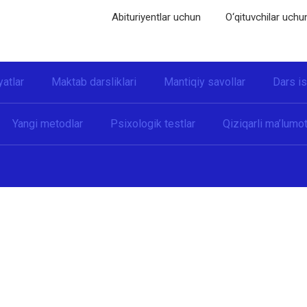
Abituriyentlar uchun
O‘qituvchilar uchu
yatlar
Maktab darsliklari
Mantiqiy savollar
Dars i
Yangi metodlar
Psixologik testlar
Qiziqarli ma’lumot