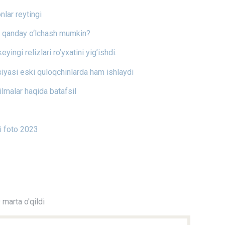
ar reytingi
 qanday o‘lchash mumkin?
yingi relizlari ro’yxatini yig’ishdi.
siyasi eski quloqchinlarda ham ishlaydi
lmalar haqida batafsil
i foto 2023
marta o'qildi