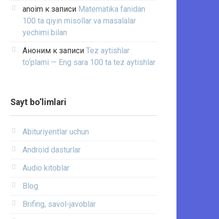
anoim
к записи
Matematika fanidan
100 ta qiyin misollar va masalalar
yechimi bilan
Аноним
к записи
Tez aytishlar
to‘plami — Eng sara 100 ta tez aytishlar
Sayt bo’limlari
Abituriyentlar uchun
Android dasturlar
Audio kitoblar
Blog
Brifing, savol-javoblar