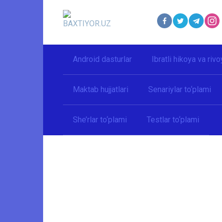
Перейти
к
контенту
Android dasturlar
Ibratli hikoya va rivo
Maktab hujjatlari
Senariylar to‘plami
She’rlar to‘plami
Testlar to‘plami