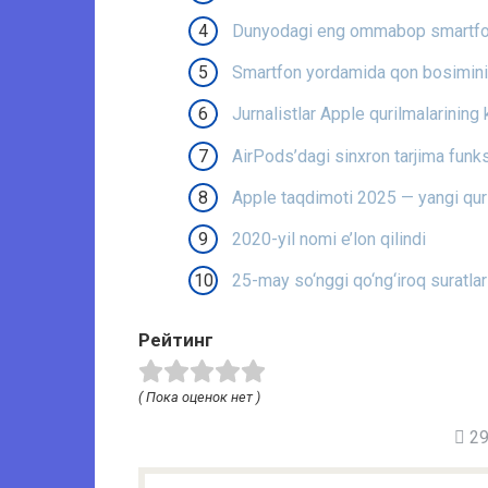
Dunyodagi eng ommabop smartfonl
Smartfon yordamida qon bosimini
Jurnalistlar Apple qurilmalarining ke
AirPods’dagi sinxron tarjima funk
Apple taqdimoti 2025 — yangi quri
2020-yil nomi e’lon qilindi
25-may so‘nggi qo‘ng‘iroq suratlar
Рейтинг
( Пока оценок нет )
29 