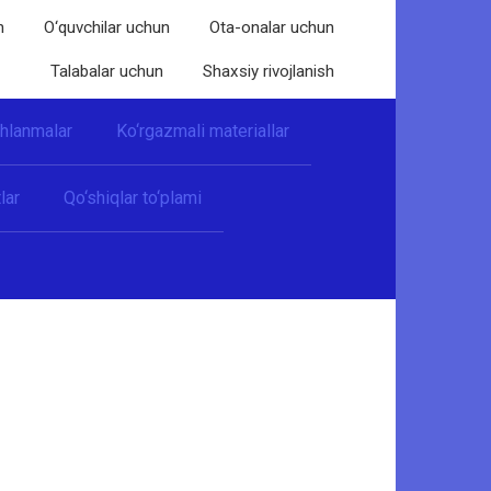
n
O‘quvchilar uchun
Ota-onalar uchun
Talabalar uchun
Shaxsiy rivojlanish
shlanmalar
Ko‘rgazmali materiallar
lar
Qo‘shiqlar to‘plami