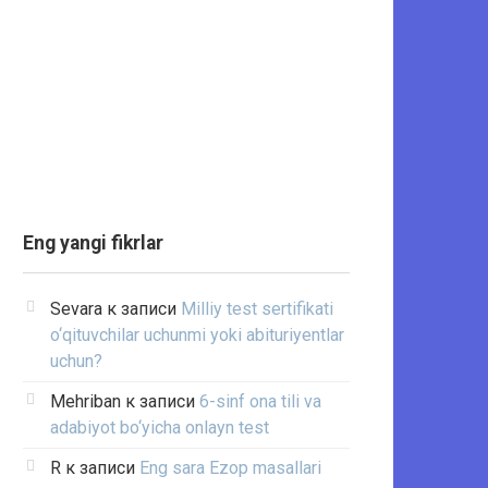
Eng yangi fikrlar
Sevara
к записи
Milliy test sertifikati
o‘qituvchilar uchunmi yoki abituriyentlar
uchun?
Mehriban
к записи
6-sinf ona tili va
adabiyot bo‘yicha onlayn test
R
к записи
Eng sara Ezop masallari