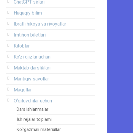
ChatGPT sirlari
Huquqiy bilim
Ibratli hikoya va rivoyatlar
Imtihon biletlari
Kitoblar
Ko‘zi ojizlar uchun
Maktab darsliklari
Mantiqiy savollar
Maqollar
O‘qituvchilar uchun
Dars ishlanmalar
Ish rejalar to‘plami
Ko‘rgazmali materiallar