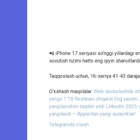
📲 iPhone 17 seriyasi so’nggi yillardagi e
sovutish tizimi hatto eng qiyin sharoitlar
Taqqoslash uchun, 16-seriya 41-43 daraja
O‘xshash maqolalar:
Web dasturlashda ish
yengil 1 TB fleshkani chiqardi
Eng yaxshi 
yangilanishini taqdim etdi
LinkedIn 2025-yi
yangilandi — Apple’dan yangi qulayliklar!
Telegramda o‘qish