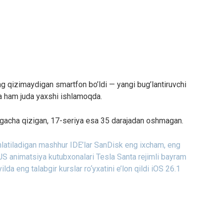
ng qizimaydigan smartfon bo’ldi — yangi bug’lantiruvchi
da ham juda yaxshi ishlamoqda.
gacha qizigan, 17-seriya esa 35 darajadan oshmagan.
latiladigan mashhur IDE’lar
SanDisk eng ixcham, eng
JS animatsiya kutubxonalari
Tesla Santa rejimli bayram
lda eng talabgir kurslar ro‘yxatini e’lon qildi
iOS 26.1