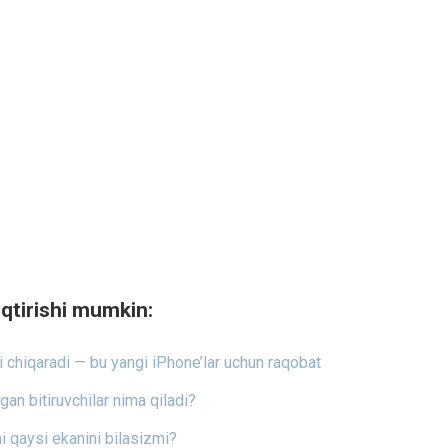
qtirishi mumkin:
i chiqaradi — bu yangi iPhone’lar uchun raqobat
an bitiruvchilar nima qiladi?
mi qaysi ekanini bilasizmi?