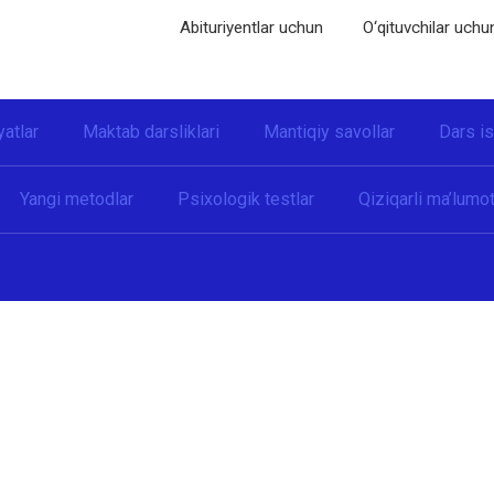
Abituriyentlar uchun
O‘qituvchilar uchu
yatlar
Maktab darsliklari
Mantiqiy savollar
Dars i
Yangi metodlar
Psixologik testlar
Qiziqarli ma’lumot