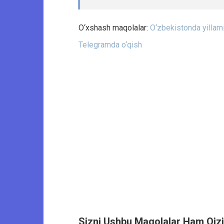
O‘xshash maqolalar:
O‘zbekistonda yillar
Telegramda o‘qish
Sizni Ushbu Maqolalar Ham Qizi