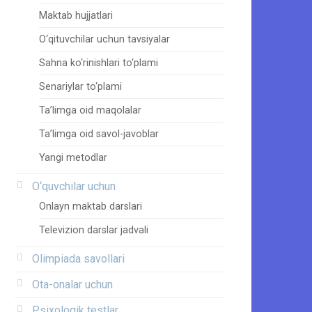
Maktab hujjatlari
O‘qituvchilar uchun tavsiyalar
Sahna ko‘rinishlari to‘plami
Senariylar to‘plami
Ta’limga oid maqolalar
Ta’limga oid savol-javoblar
Yangi metodlar
O‘quvchilar uchun
Onlayn maktab darslari
Televizion darslar jadvali
Olimpiada savollari
Ota-onalar uchun
Psixologik testlar