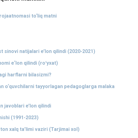
rojaatnomasi to‘liq matni
 sinovi natijalari e’lon qilindi (2020-2021)
omi eʼlon qilindi (roʻyxat)
gi harflarni bilasizmi?
lgan o‘quvchilarni tayyorlagan pedagoglarga malaka
 javoblari e’lon qilindi
nishi (1991-2023)
 xalq ta’limi vaziri (Tarjimai xol)