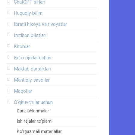
ChatGPT sirlari
Huquqiy bilim
Ibratli hikoya va rivoyatlar
Imtihon biletlari
Kitoblar
Ko‘zi ojizlar uchun
Maktab darsliklari
Mantiqiy savollar
Maqollar
O‘qituvchilar uchun
Dars ishlanmalar
Ish rejalar to‘plami
Ko‘rgazmali materiallar