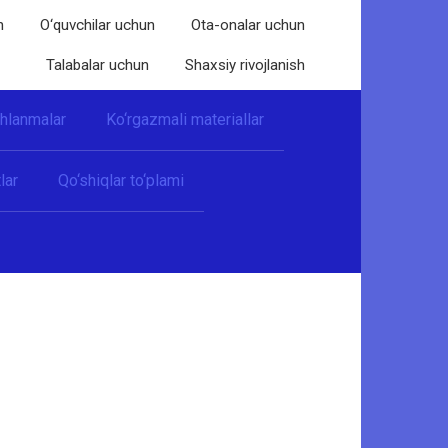
n
O‘quvchilar uchun
Ota-onalar uchun
Talabalar uchun
Shaxsiy rivojlanish
shlanmalar
Ko‘rgazmali materiallar
lar
Qo‘shiqlar to‘plami