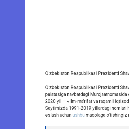
O‘zbekiston Respublikasi Prezidenti Shavka
O‘zbekiston Respublikasi Prezidenti Shav
palatasiga navbatdagi Murojaatnomasida da
2020 yil — «Ilm-ma’rifat va raqamli iqtisodiyo
Saytimizda 1991-2019 yillardagi nomlari ha
eslash uchun
ushbu
maqolaga o‘tishingiz