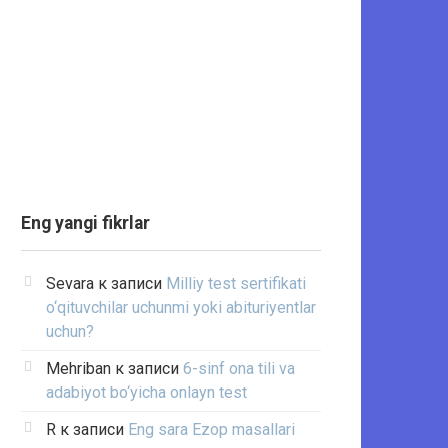
Eng yangi fikrlar
Sevara
к записи
Milliy test sertifikati
o‘qituvchilar uchunmi yoki abituriyentlar
uchun?
Mehriban
к записи
6-sinf ona tili va
adabiyot bo‘yicha onlayn test
R
к записи
Eng sara Ezop masallari