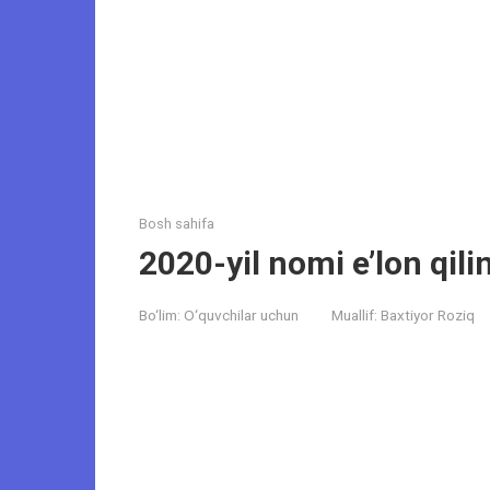
Bosh sahifa
2020-yil nomi e’lon qili
Bo‘lim:
O‘quvchilar uchun
Muallif:
Baxtiyor Roziq