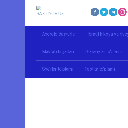
Перейти
к
контенту
Android dasturlar
Ibratli hikoya va rivo
Maktab hujjatlari
Senariylar to‘plami
She’rlar to‘plami
Testlar to‘plami