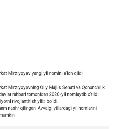
t Mirziyoyev yangi yil nomini e’lon qildi.
kat Mirziyoyevning Oliy Majlis Senati va Qonunchilik
vlat rahbari tomonidan 2020-yil nomiaytib o‘tildi.
tni rivojlantirish yili» bo‘ldi.
m nashr qilingan. Avvalgi yillardagi yil nomlarini
 mumkin.