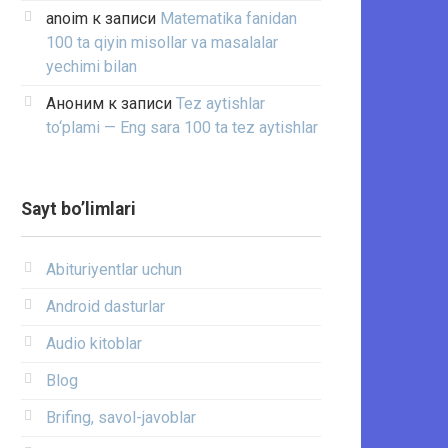
anoim
к записи
Matematika fanidan
100 ta qiyin misollar va masalalar
yechimi bilan
Аноним
к записи
Tez aytishlar
to‘plami — Eng sara 100 ta tez aytishlar
Sayt bo’limlari
Abituriyentlar uchun
Android dasturlar
Audio kitoblar
Blog
Brifing, savol-javoblar