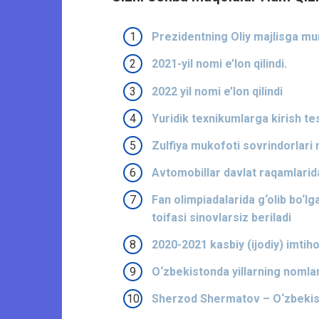
Prezidentning Oliy majlisga mu
2021-yil nomi e’lon qilindi.
2022 yil nomi e’lon qilindi
Yuridik texnikumlarga kirish test
Zulfiya mukofoti sovrindorlari n
Avtomobillar davlat raqamlarida
Fan olimpiadalarida g‘olib bo‘
toifasi sinovlarsiz beriladi
2020-2021 kasbiy (ijodiy) imtihon
O‘zbekistonda yillarning nomla
Sherzod Shermatov – O‘zbekiston