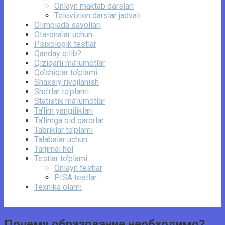
Onlayn maktab darslari
Televizion darslar jadvali
Olimpiada savollari
Ota-onalar uchun
Psixologik testlar
Qanday qilib?
Qiziqarli ma’lumotlar
Qo‘shiqlar to‘plami
Shaxsiy rivojlanish
She’rlar to‘plami
Statistik ma’lumotlar
Ta’lim yangiliklari
Ta’limga oid qarorlar
Tabriklar to'plami
Talabalar uchun
Tarjimai hol
Testlar to‘plami
Onlayn testlar
PISA testlar
Texnika olami
Почему образование необходимо?