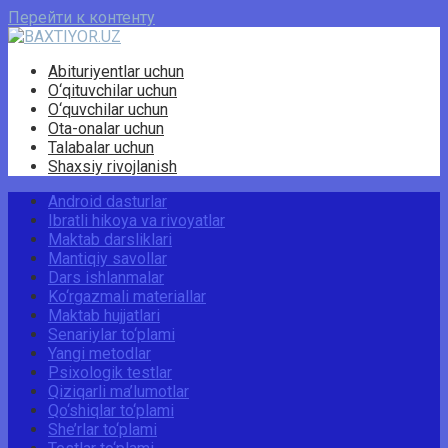
Перейти к контенту
Abituriyentlar uchun
O‘qituvchilar uchun
O‘quvchilar uchun
Ota-onalar uchun
Talabalar uchun
Shaxsiy rivojlanish
Android dasturlar
Ibratli hikoya va rivoyatlar
Maktab darsliklari
Mantiqiy savollar
Dars ishlanmalar
Ko‘rgazmali materiallar
Maktab hujjatlari
Senariylar to‘plami
Yangi metodlar
Psixologik testlar
Qiziqarli ma’lumotlar
Qo‘shiqlar to‘plami
She’rlar to‘plami