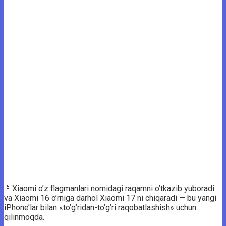
📱Xiaomi o’z flagmanlari nomidagi raqamni o’tkazib yuboradi
va Xiaomi 16 o’rniga darhol Xiaomi 17 ni chiqaradi — bu yangi
iPhone’lar bilan «to’g’ridan-to’g’ri raqobatlashish» uchun
qilinmoqda.