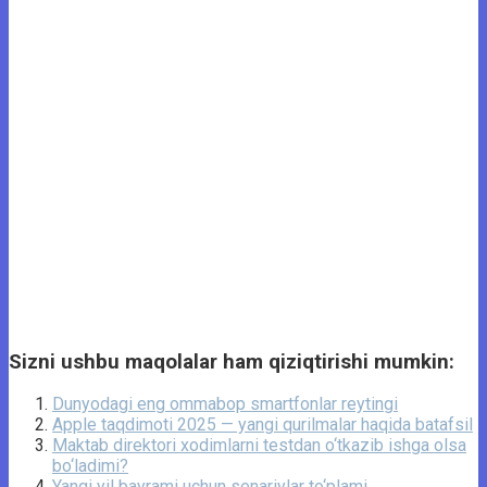
Sizni ushbu maqolalar ham qiziqtirishi mumkin:
Dunyodagi eng ommabop smartfonlar reytingi
Apple taqdimoti 2025 — yangi qurilmalar haqida batafsil
Maktab direktori xodimlarni testdan o‘tkazib ishga olsa
bo‘ladimi?
Yangi yil bayrami uchun senariylar to‘plami