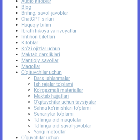
Audio kitoblar
Blog
Brifing, savol-javoblar
ChatGPT sirlari
Huquqiy bilim
Ibratli hikoya va rivoyatlar
Imtihon biletlari
Kitoblar
Ko‘zi ojizlar uchun
Maktab darsliklari
Mantiqiy savollar
Maqollar
O‘qituvchilar uchun
Dars ishlanmalar
Ish rejalar to‘plami
Ko‘rgazmali materiallar
Maktab hujjatlari
O‘qituvchilar uchun tavsiyalar
Sahna ko‘rinishlari to‘plami
Senariylar to‘plami
Ta’limga oid maqolalar
Ta’limga oid savol-javoblar
Yangi metodlar
O‘quvchilar uchun