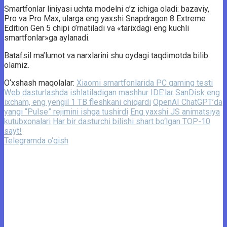
Smartfonlar liniyasi uchta modelni o’z ichiga oladi: bazaviy,
Pro va Pro Max, ularga eng yaxshi Snapdragon 8 Extreme
Edition Gen 5 chipi o’rnatiladi va «tarixdagi eng kuchli
smartfonlar»ga aylanadi.
Batafsil ma’lumot va narxlarini shu oydagi taqdimotda bilib
olamiz.
O‘xshash maqolalar:
Xiaomi smartfonlarida PC gaming testi
Web dasturlashda ishlatiladigan mashhur IDE’lar
SanDisk eng
ixcham, eng yengil 1 TB fleshkani chiqardi
OpenAI ChatGPT’da
yangi “Pulse” rejimini ishga tushirdi
Eng yaxshi JS animatsiya
kutubxonalari
Har bir dasturchi bilishi shart bo‘lgan TOP-10
sayt!
Telegramda o‘qish