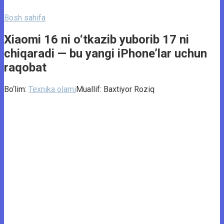
Bosh sahifa
Xiaomi 16 ni o‘tkazib yuborib 17 ni
chiqaradi — bu yangi iPhone’lar uchun
raqobat
Bo‘lim:
Texnika olami
Muallif:
Baxtiyor Roziq