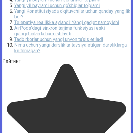
Yangi yil bayrami uchun qo‘shiqlar to‘plami
Yangi Konstitutsiyada o‘qituvchilar uchun qanday yangilik
bor?
Telepatiya reallikka aylandi: Yangi gadjet namoyishi
AirPods’dagi sinxron tarjima funksiyasi eski
quloqchinlarda ham ishlaydi
Tadbirkorlar uchun yangi unvon ta’sis etiladi
Nima uchun yangi darsliklar tavsiya etilgan darsliklarga
kiritilmagan?
Рейтинг