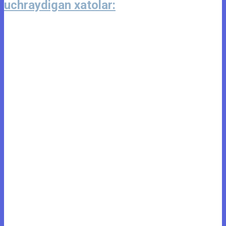
uchraydigan xatolar: