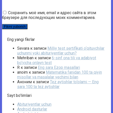
Сохранить моё имя, email и адрес сайта в этом
браузере для последующих моих комментариев.
Eng yangi fikrlar
Sevara
к записи
Milliy test sertifikati o‘qituvchilar
uchunmi yoki abituriyentlar uchun?
Mehriban
к записи
6-sinf ona tili va adabiyot
bo‘yicha onlayn test
R
к записи
Eng sara Ezop masallari
anoim
к записи
Matematika fanidan 100 ta qiyin
misollar va masalalar yechimi bilan
Аноним
к записи
Tez aytishlar to‘plami — Eng
sara 100 ta tez aytishlar
Sayt bo’limlari
Abituriyentlar uchun
Android dasturlar