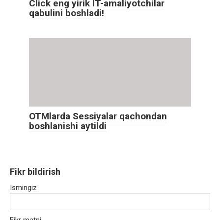
Click eng yirik IT-amaliyotchilar
qabulini boshladi!
OTMlarda Sessiyalar qachondan
boshlanishi aytildi
Fikr bildirish
Ismingiz