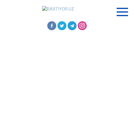
Перейти
к
контенту