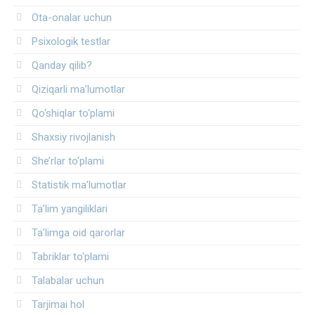
Ota-onalar uchun
Psixologik testlar
Qanday qilib?
Qiziqarli ma’lumotlar
Qo‘shiqlar to‘plami
Shaxsiy rivojlanish
She’rlar to‘plami
Statistik ma’lumotlar
Ta’lim yangiliklari
Ta’limga oid qarorlar
Tabriklar to'plami
Talabalar uchun
Tarjimai hol