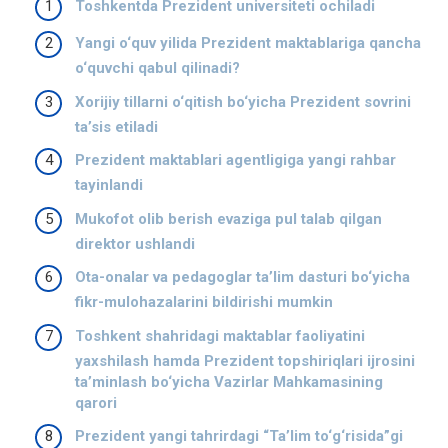
Toshkentda Prezident universiteti ochiladi
Yangi o‘quv yilida Prezident maktablariga qancha
o‘quvchi qabul qilinadi?
Xorijiy tillarni o‘qitish bo‘yicha Prezident sovrini
ta’sis etiladi
Prezident maktablari agentligiga yangi rahbar
tayinlandi
Mukofot olib berish evaziga pul talab qilgan
direktor ushlandi
Ota-onalar va pedagoglar ta’lim dasturi bo‘yicha
fikr-mulohazalarini bildirishi mumkin
Toshkent shahridagi maktablar faoliyatini
yaxshilash hamda Prezident topshiriqlari ijrosini
ta’minlash bo‘yicha Vazirlar Mahkamasining
qarori
Prezident yangi tahrirdagi “Ta’lim to‘g‘risida”gi