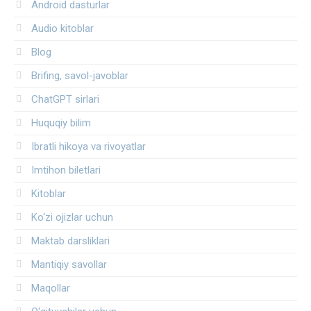
Android dasturlar
Audio kitoblar
Blog
Brifing, savol-javoblar
ChatGPT sirlari
Huquqiy bilim
Ibratli hikoya va rivoyatlar
Imtihon biletlari
Kitoblar
Ko‘zi ojizlar uchun
Maktab darsliklari
Mantiqiy savollar
Maqollar