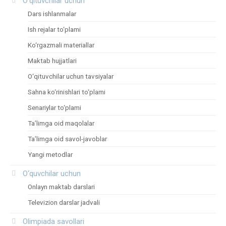
O‘qituvchilar uchun
Dars ishlanmalar
Ish rejalar to‘plami
Ko‘rgazmali materiallar
Maktab hujjatlari
O‘qituvchilar uchun tavsiyalar
Sahna ko‘rinishlari to‘plami
Senariylar to‘plami
Ta’limga oid maqolalar
Ta’limga oid savol-javoblar
Yangi metodlar
O‘quvchilar uchun
Onlayn maktab darslari
Televizion darslar jadvali
Olimpiada savollari