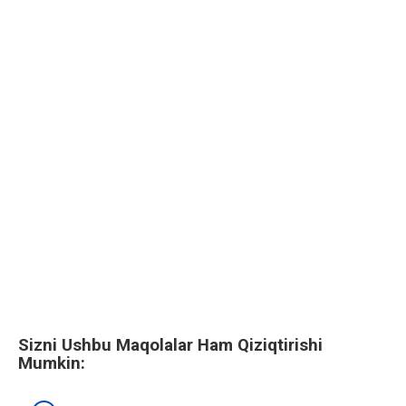
Sizni Ushbu Maqolalar Ham Qiziqtirishi
Mumkin: