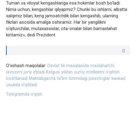
Tuman va viloyat kengashlariga esa hokimlar bosh bo‘ladi.
Nima uchun, kengashlar qilyapmiz? Chunki bu ishlarni, albatta
xalqimiz bilan, keng jamoatchilik bilan kengashib, ularning
fikrlari asosida amalga oshiramiz. Har bir yangilikni
o‘qituvchilar, mutaxassislar, ota-onalar bilan bamaslahat
kiritamiz», dedi Prezident.
O‘xshash maqolalar:
Davlat tili masalasida maslahatchi
lavozimi joriy etiladi
Kelgusi yildan sun’iy intellektni o‘qitish
boshlanadi
Maktabgacha ta’lim tizimidagi psixologlar kaskad
usulida o‘qitiladi
Telegramda o‘qish