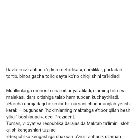
Davlatimiz rahbari o‘qitish metodikasi, darsliklar, partadan
tortib, binosigacha to‘liq qayta ko‘rib chiqilishini ta’kidladi.
Muallimlarga munosib sharoitlar yaratiladi, ularning bilim va
malakasi, dars o‘tishiga talab ham tubdan kuchaytiriladi.
«Barcha darajadagi hokimlar bir narsani chuqur anglab yetishi
kerak — bugundan “hokimlarning maktabga e’tibor qilish besh
yilligi” boshlanadi», dedi Prezident.
Tuman, viloyat va respublika darajasida Maktab ta’limini isloh
qilish kengashlari tuziladi.
«Respublika kengashiga shaxsan o‘zim rahbarlik qilaman.