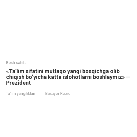
Bosh sahifa
«Ta’lim sifatini mutlaqo yangi bosqichga olib
chiqish bo‘yicha katta islohotlarni boshlaymiz» —
Prezident
Ta’lim yangiliklari
Baxtiyor Roziq