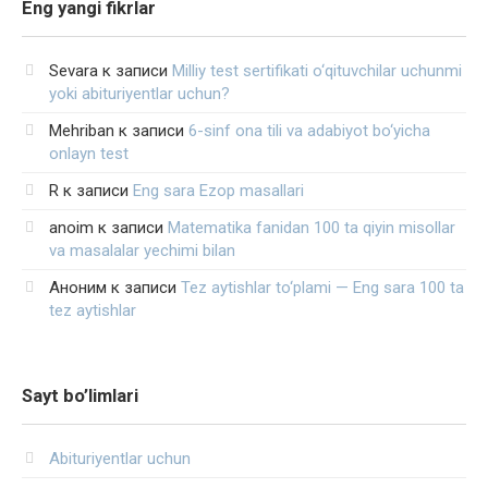
Eng yangi fikrlar
Sevara
к записи
Milliy test sertifikati o‘qituvchilar uchunmi
yoki abituriyentlar uchun?
Mehriban
к записи
6-sinf ona tili va adabiyot bo‘yicha
onlayn test
R
к записи
Eng sara Ezop masallari
anoim
к записи
Matematika fanidan 100 ta qiyin misollar
va masalalar yechimi bilan
Аноним
к записи
Tez aytishlar to‘plami — Eng sara 100 ta
tez aytishlar
Sayt bo’limlari
Abituriyentlar uchun