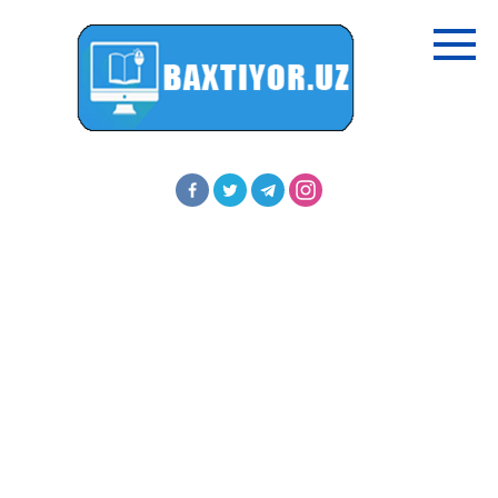
Перейти
к
контенту