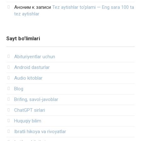
Аноним
к записи
Tez aytishlar to‘plami — Eng sara 100 ta
tez aytishlar
Sayt bo’limlari
Abituriyentlar uchun
Android dasturlar
Audio kitoblar
Blog
Brifing, savol-javoblar
ChatGPT sirlari
Huquqiy bilim
Ibratli hikoya va rivoyatlar