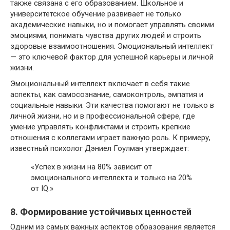
также связана с его образованием. Школьное и
университетское обучение развивает не только
академические навыки, но и помогает управлять своими
эмоциями, понимать чувства других людей и строить
здоровые взаимоотношения. Эмоциональный интеллект
— это ключевой фактор для успешной карьеры и личной
жизни.
Эмоциональный интеллект включает в себя такие
аспекты, как самосознание, самоконтроль, эмпатия и
социальные навыки. Эти качества помогают не только в
личной жизни, но и в профессиональной сфере, где
умение управлять конфликтами и строить крепкие
отношения с коллегами играет важную роль. К примеру,
известный психолог Дэниел Гоулман утверждает:
«Успех в жизни на 80% зависит от
эмоционального интеллекта и только на 20%
от IQ.»
8. Формирование устойчивых ценностей
Одним из самых важных аспектов образования является