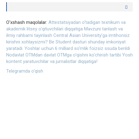
O‘xshash maqolalar:
Attestatsiyadan o‘tadigan texnikum va
akademik litsey o‘qituvchilari diqqatiga
Mavzuni tanlash va
ilmiy rahbarni tayinlash
Central Asian University’ga imtihonsiz
kirishni xohlaysizmi? Be Student dasturi shunday imkoniyat
yaratadi.
Yoshlar uchun 6 milliard so‘mlik foizsiz ssuda berildi
Nodavlat OTMdan davlat OTMga o‘qishni ko‘chirish tartibi
Yosh
kontent yaratuvchilar va jurnalistlar diqqatiga!
Telegramda o‘qish