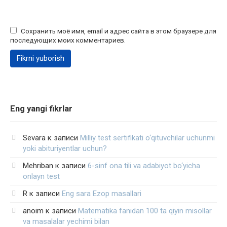
Сохранить моё имя, email и адрес сайта в этом браузере для
последующих моих комментариев.
Eng yangi fikrlar
Sevara
к записи
Milliy test sertifikati o‘qituvchilar uchunmi
yoki abituriyentlar uchun?
Mehriban
к записи
6-sinf ona tili va adabiyot bo‘yicha
onlayn test
R
к записи
Eng sara Ezop masallari
anoim
к записи
Matematika fanidan 100 ta qiyin misollar
va masalalar yechimi bilan