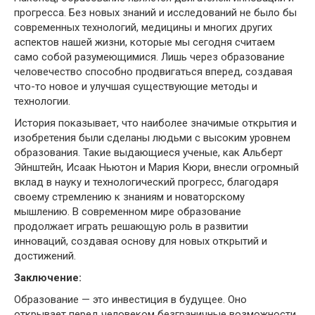
прогресса. Без новых знаний и исследований не было бы
современных технологий, медицины и многих других
аспектов нашей жизни, которые мы сегодня считаем
само собой разумеющимися. Лишь через образование
человечество способно продвигаться вперед, создавая
что-то новое и улучшая существующие методы и
технологии.
История показывает, что наиболее значимые открытия и
изобретения были сделаны людьми с высоким уровнем
образования. Такие выдающиеся ученые, как Альберт
Эйнштейн, Исаак Ньютон и Мария Кюри, внесли огромный
вклад в науку и технологический прогресс, благодаря
своему стремлению к знаниям и новаторскому
мышлению. В современном мире образование
продолжает играть решающую роль в развитии
инноваций, создавая основу для новых открытий и
достижений.
Заключение:
Образование — это инвестиция в будущее. Оно
открывает перед человеком безграничные возможности,