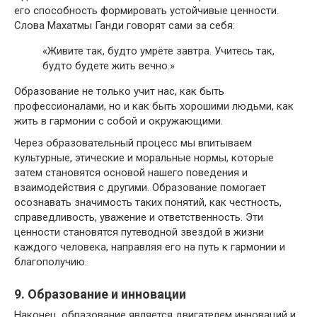
его способность формировать устойчивые ценности.
Слова Махатмы Ганди говорят сами за себя:
«Живите так, будто умрёте завтра. Учитесь так,
будто будете жить вечно.»
Образование не только учит нас, как быть
профессионалами, но и как быть хорошими людьми, как
жить в гармонии с собой и окружающими.
Через образовательный процесс мы впитываем
культурные, этические и моральные нормы, которые
затем становятся основой нашего поведения и
взаимодействия с другими. Образование помогает
осознавать значимость таких понятий, как честность,
справедливость, уважение и ответственность. Эти
ценности становятся путеводной звездой в жизни
каждого человека, направляя его на путь к гармонии и
благополучию.
9. Образование и инновации
Наконец, образование является двигателем инноваций и