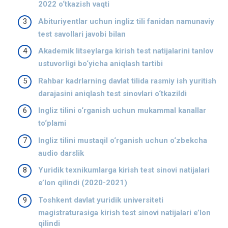
2022 o‘tkazish vaqti
Abituriyentlar uchun ingliz tili fanidan namunaviy
test savollari javobi bilan
Akademik litseylarga kirish test natijalarini tanlov
ustuvorligi bo‘yicha aniqlash tartibi
Rahbar kadrlarning davlat tilida rasmiy ish yuritish
darajasini aniqlash test sinovlari o‘tkazildi
Ingliz tilini o‘rganish uchun mukammal kanallar
to‘plami
Ingliz tilini mustaqil o‘rganish uchun o‘zbekcha
audio darslik
Yuridik texnikumlarga kirish test sinovi natijalari
e’lon qilindi (2020-2021)
Toshkent davlat yuridik universiteti
magistraturasiga kirish test sinovi natijalari e’lon
qilindi