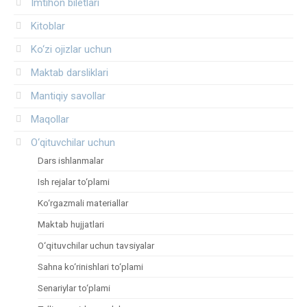
Imtihon biletlari
Kitoblar
Ko‘zi ojizlar uchun
Maktab darsliklari
Mantiqiy savollar
Maqollar
O‘qituvchilar uchun
Dars ishlanmalar
Ish rejalar to‘plami
Ko‘rgazmali materiallar
Maktab hujjatlari
O‘qituvchilar uchun tavsiyalar
Sahna ko‘rinishlari to‘plami
Senariylar to‘plami