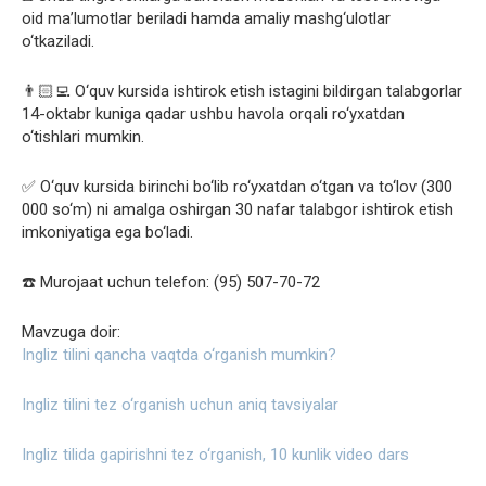
oid ma’lumotlar beriladi hamda amaliy mashg‘ulotlar
o‘tkaziladi.
👨🏻‍💻 O‘quv kursida ishtirok etish istagini bildirgan talabgorlar
14-oktabr kuniga qadar ushbu havola orqali ro‘yxatdan
o‘tishlari mumkin.
✅ O‘quv kursida birinchi bo‘lib ro‘yxatdan o‘tgan va to‘lov (300
000 so‘m) ni amalga oshirgan 30 nafar talabgor ishtirok etish
imkoniyatiga ega bo‘ladi.
☎️ Murojaat uchun telefon: (95) 507-70-72
Mavzuga doir:
Ingliz tilini qancha vaqtda o‘rganish mumkin?
Ingliz tilini tez o‘rganish uchun aniq tavsiyalar
Ingliz tilida gapirishni tez o‘rganish, 10 kunlik video dars