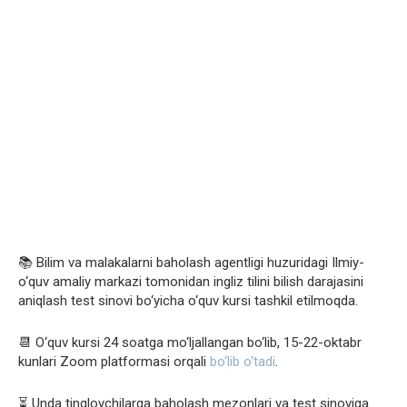
📚 Bilim va malakalarni baholash agentligi huzuridagi Ilmiy-
o‘quv amaliy markazi tomonidan ingliz tilini bilish darajasini
aniqlash test sinovi bo‘yicha o‘quv kursi tashkil etilmoqda.
📆 O‘quv kursi 24 soatga mo‘ljallangan bo‘lib, 15-22-oktabr
kunlari Zoom platformasi orqali
bo‘lib o‘tadi
.
⏳ Unda tinglovchilarga baholash mezonlari va test sinoviga