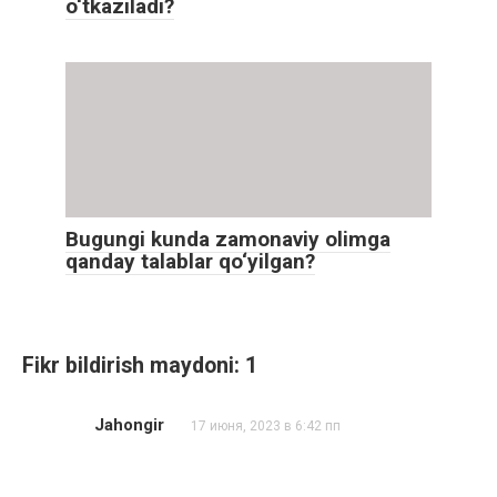
o‘tkaziladi?
Bugungi kunda zamonaviy olimga
qanday talablar qo‘yilgan?
Fikr bildirish maydoni: 1
Jahongir
17 июня, 2023 в 6:42 пп