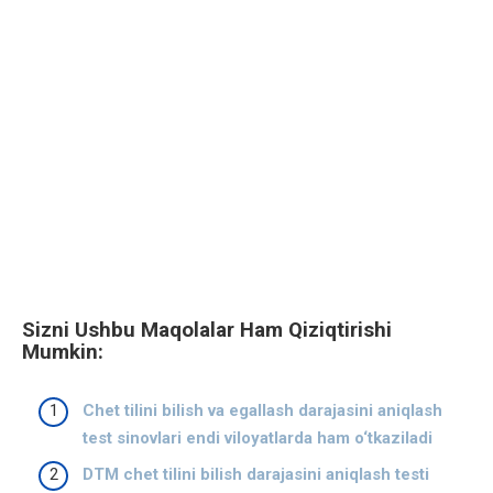
Sizni Ushbu Maqolalar Ham Qiziqtirishi
Mumkin:
Chet tilini bilish va egallash darajasini aniqlash
test sinovlari endi viloyatlarda ham o‘tkaziladi
DTM chet tilini bilish darajasini aniqlash testi