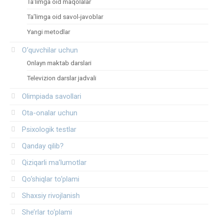
Ta’limga oid maqolalar
Ta’limga oid savol-javoblar
Yangi metodlar
O‘quvchilar uchun
Onlayn maktab darslari
Televizion darslar jadvali
Olimpiada savollari
Ota-onalar uchun
Psixologik testlar
Qanday qilib?
Qiziqarli ma’lumotlar
Qo‘shiqlar to‘plami
Shaxsiy rivojlanish
She’rlar to‘plami