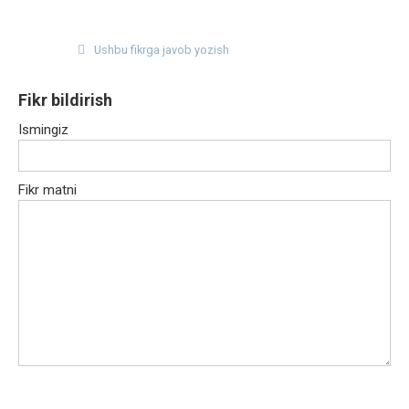
Ushbu fikrga javob yozish
Fikr bildirish
Ismingiz
Fikr matni