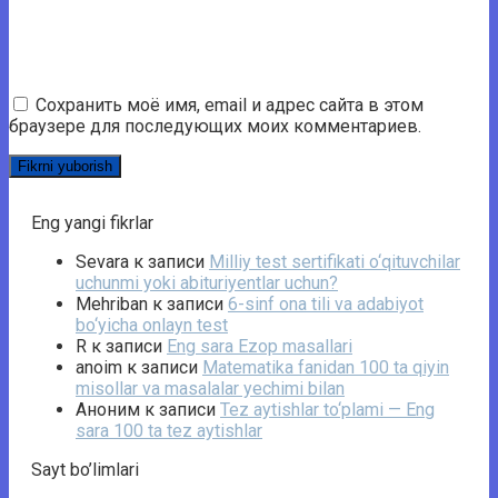
Сохранить моё имя, email и адрес сайта в этом
браузере для последующих моих комментариев.
Eng yangi fikrlar
Sevara
к записи
Milliy test sertifikati o‘qituvchilar
uchunmi yoki abituriyentlar uchun?
Mehriban
к записи
6-sinf ona tili va adabiyot
bo‘yicha onlayn test
R
к записи
Eng sara Ezop masallari
anoim
к записи
Matematika fanidan 100 ta qiyin
misollar va masalalar yechimi bilan
Аноним
к записи
Tez aytishlar to‘plami — Eng
sara 100 ta tez aytishlar
Sayt bo’limlari