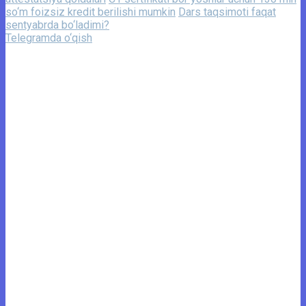
so‘m foizsiz kredit berilishi mumkin
Dars taqsimoti faqat
sentyabrda bo‘ladimi?
Telegramda o‘qish