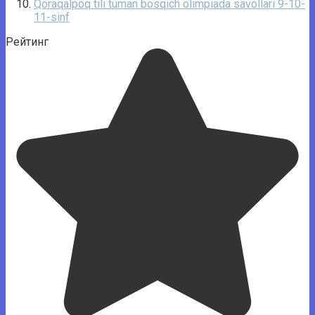
Qoraqalpoq tili tuman bosqich olimpiada savollari 9-10-
11-sinf
Рейтинг