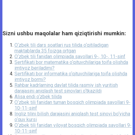
Sizni ushbu maqolalar ham qiziqtirishi mumkin:
O‘zbek tili dars soatlari rus tilida o‘qitiladigan
maktablarda 35 foizga ortgan
O‘zbek tili fanidan olimpiada savollari 9-, 10-, 11-sinf
Sertifikati bor matematika o‘qituvchilariga toifa olishda
imtiyoz beriladimi?
Sertifikati bor informatika o‘qituvchilariga toifa olishda
imtiyoz bormi?
Rahbar kadrlarning davlat tilida rasmiy ish yuritish
darajasini aniqlash test sinovlari o‘tkazildi
Alisa endi o‘zbek tilida
O‘zbek tili fanidan tuman bosqich olimpiada savollari 9-
10-11-sinf
Ingliz tilini bilish darajasini aniqlash test sinovi bo‘yicha
o‘quv kursi
O‘zbek tili fanidan viloyat bosqich olimpiada savollari 9-
10-11-sinf