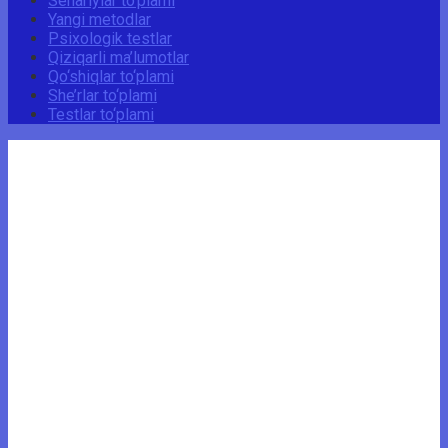
Senariylar to‘plami
Yangi metodlar
Psixologik testlar
Qiziqarli ma’lumotlar
Qo‘shiqlar to‘plami
She’rlar to‘plami
Testlar to‘plami