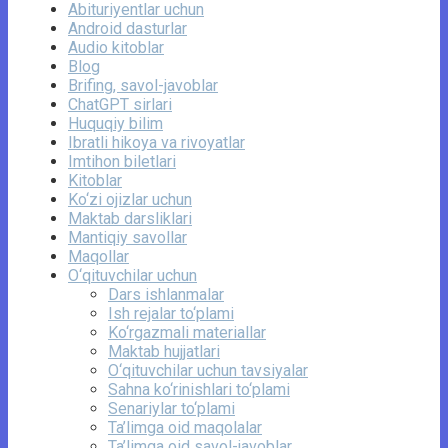
Abituriyentlar uchun
Android dasturlar
Audio kitoblar
Blog
Brifing, savol-javoblar
ChatGPT sirlari
Huquqiy bilim
Ibratli hikoya va rivoyatlar
Imtihon biletlari
Kitoblar
Ko‘zi ojizlar uchun
Maktab darsliklari
Mantiqiy savollar
Maqollar
O‘qituvchilar uchun
Dars ishlanmalar
Ish rejalar to‘plami
Ko‘rgazmali materiallar
Maktab hujjatlari
O‘qituvchilar uchun tavsiyalar
Sahna ko‘rinishlari to‘plami
Senariylar to‘plami
Ta’limga oid maqolalar
Ta’limga oid savol-javoblar