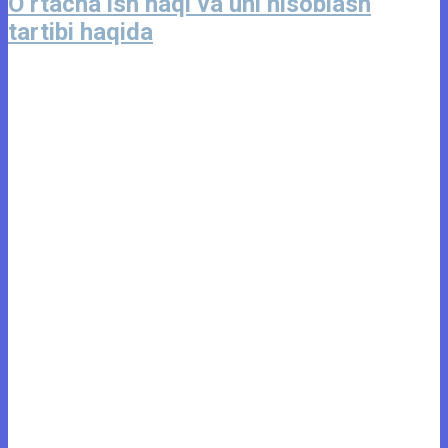
O‘rtacha ish haqi va uni hisoblash
tartibi haqida