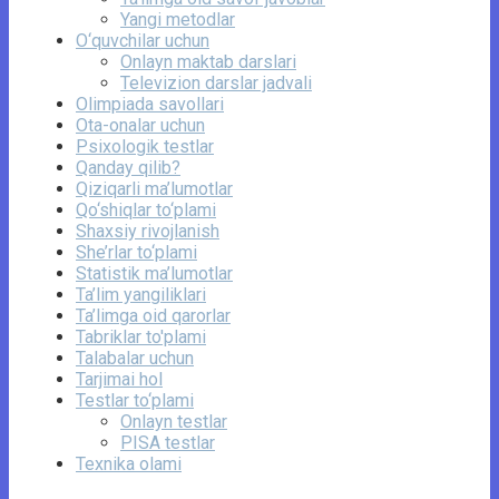
Yangi metodlar
O‘quvchilar uchun
Onlayn maktab darslari
Televizion darslar jadvali
Olimpiada savollari
Ota-onalar uchun
Psixologik testlar
Qanday qilib?
Qiziqarli ma’lumotlar
Qo‘shiqlar to‘plami
Shaxsiy rivojlanish
She’rlar to‘plami
Statistik ma’lumotlar
Ta’lim yangiliklari
Ta’limga oid qarorlar
Tabriklar to'plami
Talabalar uchun
Tarjimai hol
Testlar to‘plami
Onlayn testlar
PISA testlar
Texnika olami