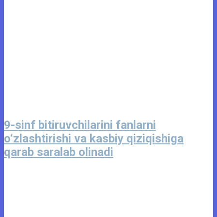
9-sinf bitiruvchilarini fanlarni
o‘zlashtirishi va kasbiy qiziqishiga
qarab saralab olinadi