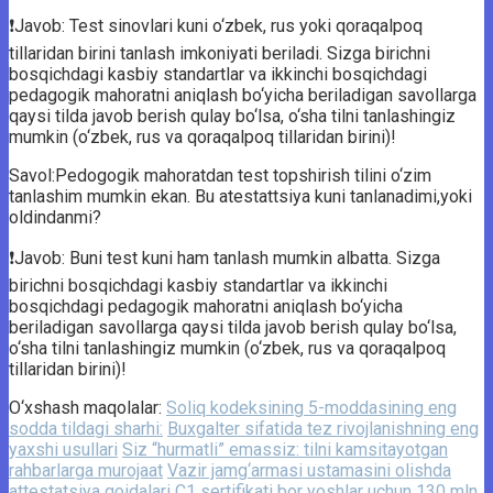
❗️Javob: Test sinovlari kuni o‘zbek, rus yoki qoraqalpoq
tillaridan birini tanlash imkoniyati beriladi. Sizga birichni
bosqichdagi kasbiy standartlar va ikkinchi bosqichdagi
pedagogik mahoratni aniqlash bo‘yicha beriladigan savollarga
qaysi tilda javob berish qulay bo‘lsa, o‘sha tilni tanlashingiz
mumkin (o‘zbek, rus va qoraqalpoq tillaridan birini)!
Savol:Pedogogik mahoratdan test topshirish tilini o‘zim
tanlashim mumkin ekan. Bu atestattsiya kuni tanlanadimi,yoki
oldindanmi?
❗️Javob: Buni test kuni ham tanlash mumkin albatta. Sizga
birichni bosqichdagi kasbiy standartlar va ikkinchi
bosqichdagi pedagogik mahoratni aniqlash bo‘yicha
beriladigan savollarga qaysi tilda javob berish qulay bo‘lsa,
o‘sha tilni tanlashingiz mumkin (o‘zbek, rus va qoraqalpoq
tillaridan birini)!
O‘xshash maqolalar:
Soliq kodeksining 5-moddasining eng
sodda tildagi sharhi:
Buxgalter sifatida tez rivojlanishning eng
yaxshi usullari
Siz “hurmatli” emassiz: tilni kamsitayotgan
rahbarlarga murojaat
Vazir jamg‘armasi ustamasini olishda
attestatsiya qoidalari
C1 sertifikati bor yoshlar uchun 130 mln