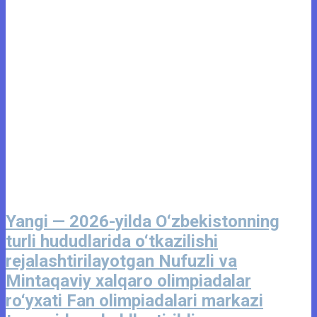
Yangi — 2026-yilda O‘zbekistonning
turli hududlarida o‘tkazilishi
rejalashtirilayotgan Nufuzli va
Mintaqaviy xalqaro olimpiadalar
ro‘yxati Fan olimpiadalari markazi