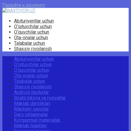
Перейти к контенту
Abituriyentlar uchun
O‘qituvchilar uchun
O‘quvchilar uchun
Ota-onalar uchun
Talabalar uchun
Shaxsiy rivojlanish
Abituriyentlar uchun
O‘qituvchilar uchun
O‘quvchilar uchun
Ota-onalar uchun
Talabalar uchun
Shaxsiy rivojlanish
Android dasturlar
Ibratli hikoya va rivoyatlar
Maktab darsliklari
Mantiqiy savollar
Dars ishlanmalar
Ko‘rgazmali materiallar
Maktab hujjatlari