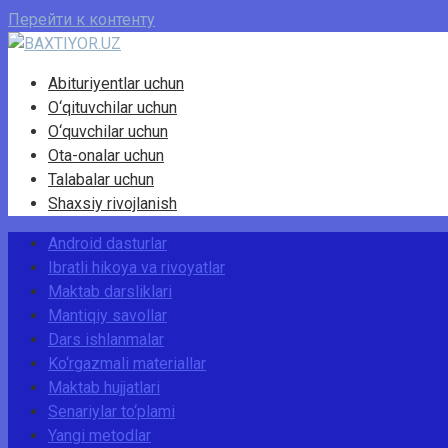
Перейти к контенту
Abituriyentlar uchun
O‘qituvchilar uchun
O‘quvchilar uchun
Ota-onalar uchun
Talabalar uchun
Shaxsiy rivojlanish
Android dasturlar
Ibratli hikoya va rivoyatlar
Maktab darsliklari
Mantiqiy savollar
Dars ishlanmalar
Ko‘rgazmali materiallar
Maktab hujjatlari
Senariylar to‘plami
Yangi metodlar