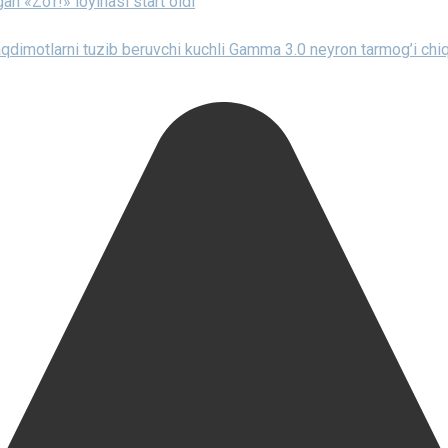
gan «Zo‘r!» loyihasi start oldi
qdimotlarni tuzib beruvchi kuchli Gamma 3.0 neyron tarmog’i chiq