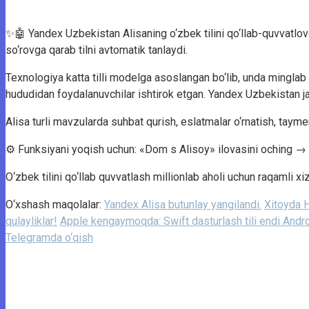
✨🤖 Yandex Uzbekistan Alisaning o‘zbek tilini qo‘llab-quvvatlovch
so‘rovga qarab tilni avtomatik tanlaydi.
Texnologiya katta tilli modelga asoslangan bo‘lib, unda minglab 
hududidan foydalanuvchilar ishtirok etgan. Yandex Uzbekistan 
Alisa turli mavzularda suhbat qurish, eslatmalar o‘rnatish, taymer
⚙️ Funksiyani yoqish uchun: «Dom s Alisoy» ilovasini oching → 
O‘zbek tilini qo‘llab quvvatlash millionlab aholi uchun raqamli xi
O‘xshash maqolalar:
Yandex Alisa butunlay yangilandi.
Xitoyda H
qulayliklar!
Apple kengaymoqda: Swift dasturlash tili endi Andr
Telegramda o‘qish