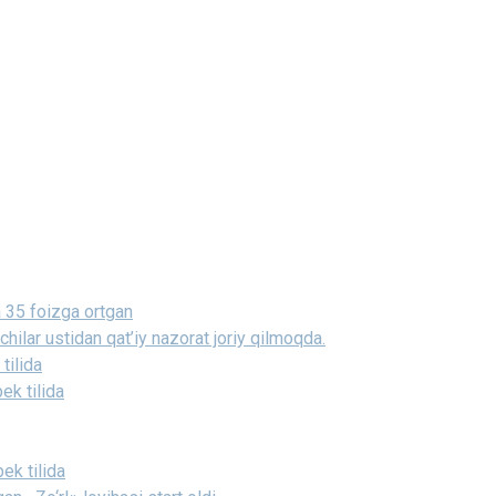
da 35 foizga ortgan
ilar ustidan qat’iy nazorat joriy qilmoqda.
tilida
ek tilida
ek tilida