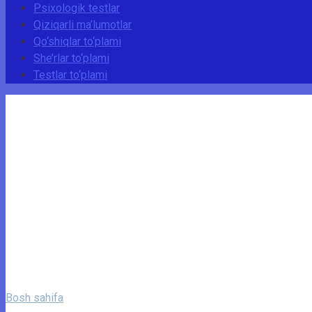
Psixologik testlar
Qiziqarli ma’lumotlar
Qo‘shiqlar to‘plami
She’rlar to‘plami
Testlar to‘plami
Bosh sahifa