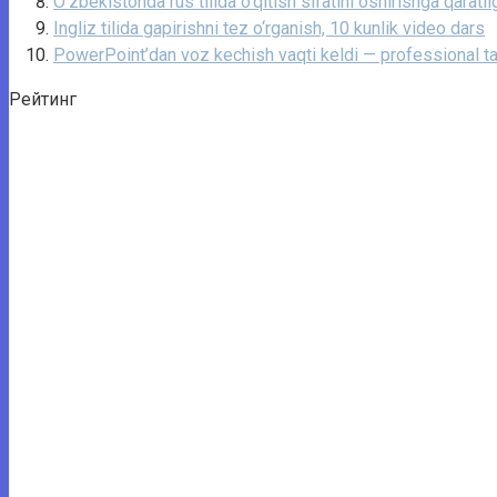
O‘zbekistonda rus tilida o‘qitish sifatini oshirishga qaratil
Ingliz tilida gapirishni tez o‘rganish, 10 kunlik video dars
PowerPoint’dan voz kechish vaqti keldi — professional ta
Рейтинг