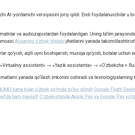
i AI-yordamchi versiyasini joriy qildi. Endi foydalanuvchilar u bi
matnlar va audiozapislardan foydalanilgan. Uning ta’lim jarayonida
jamoasi
Alisaning o‘zbek tilidagi
jihatlarini yanada takomillashtiri
lar qo‘yish, aqlli uyni boshqarish, musiqa qo‘yish, bolalar uchun e
«Virtualniy assistent» → «Yazik assistenta» → «O‘zbekcha + Russk
zmatlarni yanada qo‘llash imkonini oshiradi va texnologiyalarning ti
UMO karta bilan o‘zbek so‘mida to‘lov qilindi
Google Flight Deals 
oid’da ham mavjud!
O‘zbekistonda Apple Pay va Google Pay yo‘lg