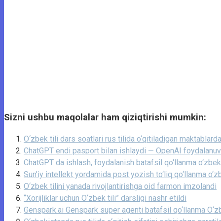
Sizni ushbu maqolalar ham qiziqtirishi mumkin:
O‘zbek tili dars soatlari rus tilida o‘qitiladigan maktablar
ChatGPT endi pasport bilan ishlaydi — OpenAI foydalanuvch
ChatGPT da ishlash, foydalanish batafsil qo‘llanma o‘zbek 
Sun’iy intellekt yordamida post yozish to‘liq qo‘llanma o‘zb
O‘zbek tilini yanada rivojlantirishga oid farmon imzolandi
“Xorijliklar uchun O‘zbek tili” darsligi nashr etildi
Genspark.ai Genspark super agenti batafsil qo‘llanma O‘zb