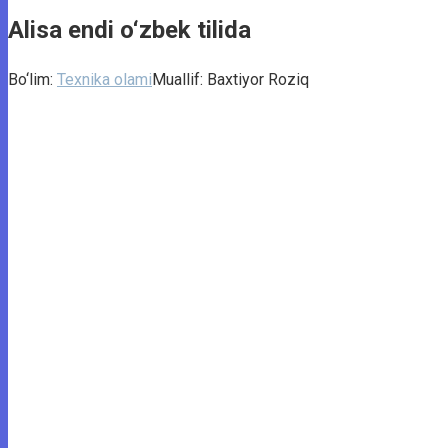
Alisa endi o‘zbek tilida
Bo‘lim:
Texnika olami
Muallif:
Baxtiyor Roziq