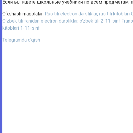
Если вы ищете школьные учебники по всем предметам, п
O‘xshash maqolalar:
Rus tili electron darsliklar, rus tili kitoblari
O
O‘zbek tili fanidan electron darsliklar, o‘zbek tili 2-11-sinf
Fransu
kitoblari 1-11-sinf
Telegramda o‘qish