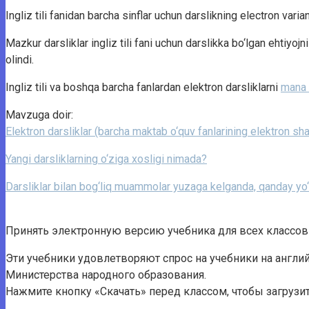
Ingliz tili fanidan barcha sinflar uchun darslikning electron varian
Mazkur darsliklar ingliz tili fani uchun darslikka bo‘lgan ehtiyo
olindi.
Ingliz tili va boshqa barcha fanlardan elektron darsliklarni
mana
Mavzuga doir:
Elektron darsliklar (barcha maktab o‘quv fanlarining elektron sha
Yangi darsliklarning o‘ziga xosligi nimada?
Darsliklar bilan bog‘liq muammolar yuzaga kelganda, qanday yo‘
Принять электронную версию учебника для всех классов
Эти учебники удовлетворяют спрос на учебники на англи
Министерства народного образования.
Нажмите кнопку «Скачать» перед классом, чтобы загрузи