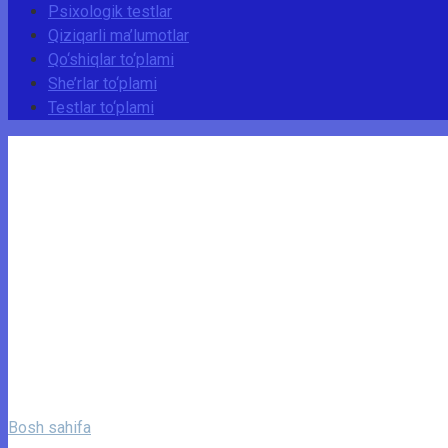
Psixologik testlar
Qiziqarli ma’lumotlar
Qo‘shiqlar to‘plami
She’rlar to‘plami
Testlar to‘plami
Bosh sahifa