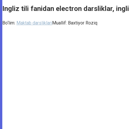
Ingliz tili fanidan electron darsliklar, ingl
Bo‘lim:
Maktab darsliklari
Muallif:
Baxtiyor Roziq