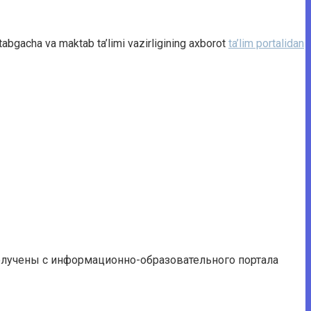
aktabgacha va maktab ta’limi vazirligining axborot
ta’lim portalidan
получены с информационно-образовательного портала