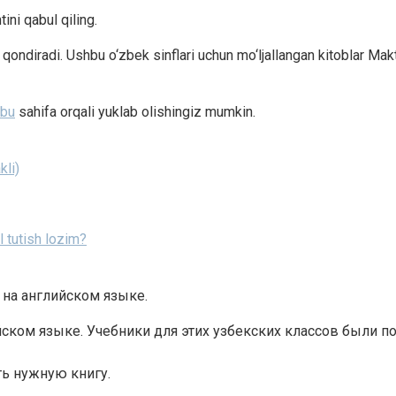
tini qabul qiling.
jni qondiradi. Ushbu o‘zbek sinflari uchun mo‘ljallangan kitoblar M
 bu
sahifa orqali yuklab olishingiz mumkin.
kli)
l tutish lozim?
 на английском языке.
йском языке. Учебники для этих узбекских классов были 
ть нужную книгу.