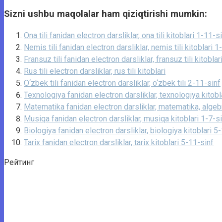
Sizni ushbu maqolalar ham qiziqtirishi mumkin:
Ona tili fanidan electron darsliklar, ona tili kitoblari 1-11-s
Nemis tili fanidan electron darsliklar, nemis tili kitoblari 1
Fransuz tili fanidan electron darsliklar, fransuz tili kitobla
Rus tili electron darsliklar, rus tili kitoblari
O‘zbek tili fanidan electron darsliklar, o‘zbek tili 2-11-sinf
Texnologiya fanidan electron darsliklar, texnologiya kitobl
Matematika fanidan electron darsliklar, matematika, algebr
Musiqa fanidan electron darsliklar, musiqa kitoblari 1-7-s
Biologiya fanidan electron darsliklar, biologiya kitoblari 5
Tarix fanidan electron darsliklar, tarix kitoblari 5-11-sinf
Рейтинг