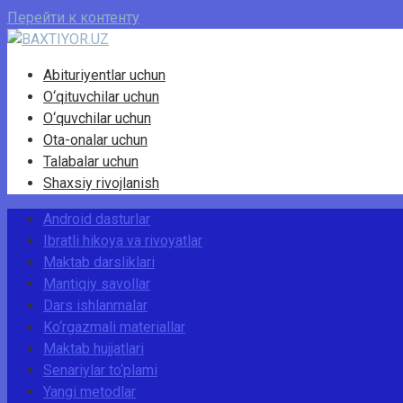
Перейти к контенту
Abituriyentlar uchun
O‘qituvchilar uchun
O‘quvchilar uchun
Ota-onalar uchun
Talabalar uchun
Shaxsiy rivojlanish
Android dasturlar
Ibratli hikoya va rivoyatlar
Maktab darsliklari
Mantiqiy savollar
Dars ishlanmalar
Ko‘rgazmali materiallar
Maktab hujjatlari
Senariylar to‘plami
Yangi metodlar