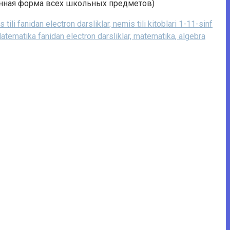
онная форма всех школьных предметов)
 tili fanidan electron darsliklar, nemis tili kitoblari 1-11-sinf
atematika fanidan electron darsliklar, matematika, algebra