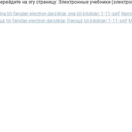
ерейдите на эту страницу: Электронные учебники (электр
na tili fanidan electron darsliklar, ona tili kitoblari 1-11-sinf
Nemis
z tili fanidan electron darsliklar, fransuz tili kitoblari 1-11-sinf
M