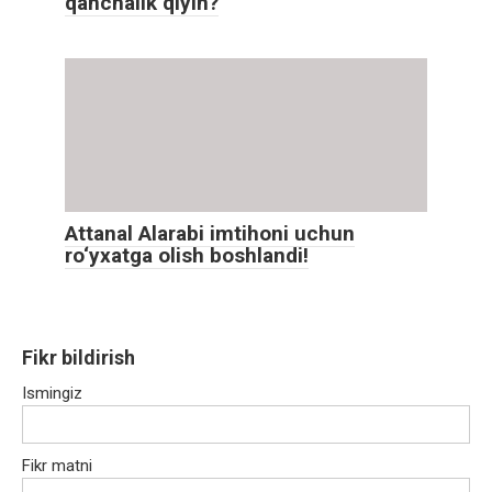
qanchalik qiyin?
Attanal Alarabi imtihoni uchun
ro‘yxatga olish boshlandi!
Fikr bildirish
Ismingiz
Fikr matni