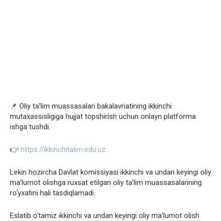
📌 Oliy ta’lim muassasalari bakalavriatining ikkinchi
mutaxassisligiga hujjat topshirish uchun onlayn platforma
ishga tushdi.
👉
https://ikkinchitalim.edu.uz
Lekin hozircha Davlat komissiyasi ikkinchi va undan keyingi oliy
ma’lumot olishga ruxsat etilgan oliy ta’lim muassasalarining
ro‘yxatini hali tasdiqlamadi.
Eslatib o‘tamiz ikkinchi va undan keyingi oliy ma’lumot olish