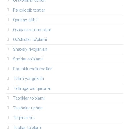
Ota-onalar uchun
Psixologik testlar
Qanday qilib?
Qiziqarli ma’lumotlar
Qo‘shiqlar to‘plami
Shaxsiy rivojlanish
She’rlar to‘plami
Statistik ma’lumotlar
Ta’lim yangiliklari
Ta’limga oid qarorlar
Tabriklar to'plami
Talabalar uchun
Tarjimai hol
Testlar to‘plami