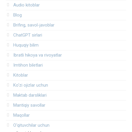
Audio kitoblar
Blog
Brifing, savol-javoblar
ChatGPT sirlari
Huquqiy bilim
Ibratli hikoya va rivoyatlar
Imtihon biletlari
Kitoblar
Ko‘zi ojizlar uchun
Maktab darsliklari
Mantiqiy savollar
Maqollar
O‘qituvchilar uchun