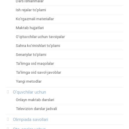
Dars ishlanmalar
Ish rejalar to‘plami
Ko‘rgazmali materiallar
Maktab hujjatlari
O‘qituvchilar uchun tavsiyalar
Sahna ko‘rinishlari to‘plami
Senariylar to‘plami
Ta’limga oid maqolalar
Ta’limga oid savol-javoblar
Yangi metodlar
O‘quvchilar uchun
Onlayn maktab darslari
Televizion darslar jadvali
Olimpiada savollari