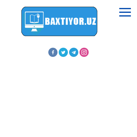
Перейти
к
контенту