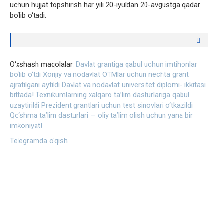
uchun hujjat topshirish har yili 20-iyuldan 20-avgustga qadar
bo‘lib o‘tadi.
O‘xshash maqolalar:
Davlat grantiga qabul uchun imtihonlar
bo‘lib o‘tdi
Xorijiy va nodavlat OTMlar uchun nechta grant
ajratilgani aytildi
Davlat va nodavlat universitet diplomi- ikkitasi
bittada!
Texnikumlarning xalqaro ta’lim dasturlariga qabul
uzaytirildi
Prezident grantlari uchun test sinovlari o‘tkazildi
Qo‘shma ta’lim dasturlari — oliy ta’lim olish uchun yana bir
imkoniyat!
Telegramda o‘qish