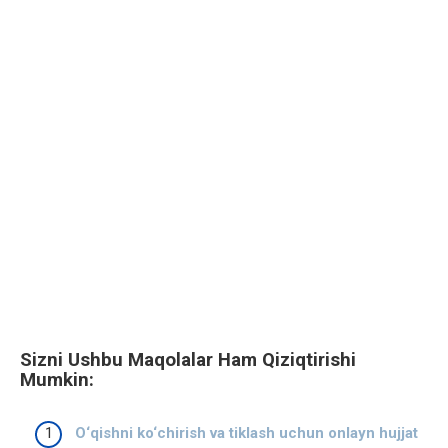
Sizni Ushbu Maqolalar Ham Qiziqtirishi
Mumkin:
O‘qishni ko‘chirish va tiklash uchun onlayn hujjat