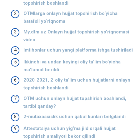
topshirish boshlandi
OTMlarga onlayn hujjat topshirish bo‘yicha
batafsil yo‘riqnoma
My.dtm.uz Onlayn hujjat topshirish yo‘riqnomasi
video
Imtihonlar uchun yangi platforma ishga tushiriladi
Ikkinchi va undan keyingi oliy ta’lim bo‘yicha
ma’lumot berildi
2020-2021, 2-oliy ta’lim uchun hujjatlarni onlayn
topshirish boshlandi
OTM uchun onlayn hujjat topshirish boshlandi,
tartibi qanday?
2-mutaxassislik uchun qabul kunlari belgilandi
Attestatsiya uchun yig‘ma jild orqali hujjat
topshirish amaliyoti bekor qilindi