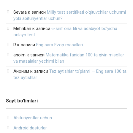
Sevara
к записи
Milliy test sertifikati o‘qituvchilar uchunmi
yoki abituriyentlar uchun?
Mehriban
к записи
6-sinf ona tili va adabiyot bo‘yicha
onlayn test
R
к записи
Eng sara Ezop masallari
anoim
к записи
Matematika fanidan 100 ta qiyin misollar
va masalalar yechimi bilan
Аноним
к записи
Tez aytishlar to‘plami — Eng sara 100 ta
tez aytishlar
Sayt bo’limlari
Abituriyentlar uchun
Android dasturlar