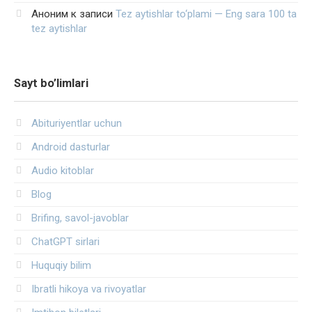
Аноним
к записи
Tez aytishlar to‘plami — Eng sara 100 ta
tez aytishlar
Sayt bo’limlari
Abituriyentlar uchun
Android dasturlar
Audio kitoblar
Blog
Brifing, savol-javoblar
ChatGPT sirlari
Huquqiy bilim
Ibratli hikoya va rivoyatlar