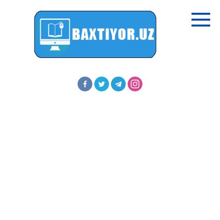
Перейти
к
контенту