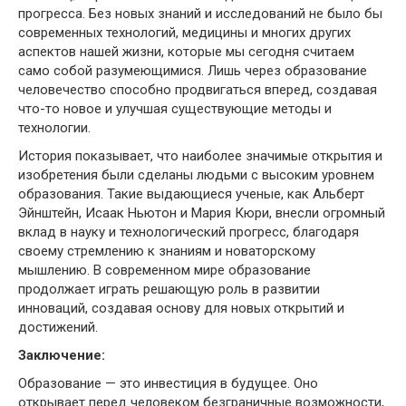
прогресса. Без новых знаний и исследований не было бы
современных технологий, медицины и многих других
аспектов нашей жизни, которые мы сегодня считаем
само собой разумеющимися. Лишь через образование
человечество способно продвигаться вперед, создавая
что-то новое и улучшая существующие методы и
технологии.
История показывает, что наиболее значимые открытия и
изобретения были сделаны людьми с высоким уровнем
образования. Такие выдающиеся ученые, как Альберт
Эйнштейн, Исаак Ньютон и Мария Кюри, внесли огромный
вклад в науку и технологический прогресс, благодаря
своему стремлению к знаниям и новаторскому
мышлению. В современном мире образование
продолжает играть решающую роль в развитии
инноваций, создавая основу для новых открытий и
достижений.
Заключение:
Образование — это инвестиция в будущее. Оно
открывает перед человеком безграничные возможности,