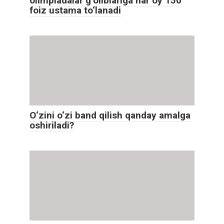
olimpiadalar g‘oliblariga har oy 150
foiz ustama to‘lanadi
O‘zini o‘zi band qilish qanday amalga
oshiriladi?