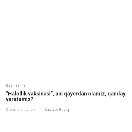
Bosh sahifa
“Halollik vaksinasi”, uni qayerdan olamiz, qanday
yaratamiz?
Ota-onalar uchun
Baxtiyor Roziq