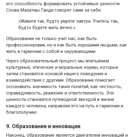
его способность формировать устойчивые ценности.
Слова Махатмы Ганди говорят сами за себя:
«Живите так, будто умрёте завтра. Учитесь так,
будто будете жить вечно.»
Образование не только учит нас, как быть
профессионалами, но и как быть хорошими людьми, как
жить в гармонии с собой и окружающими.
Через образовательный процесс мы впитываем
культурные, этические и моральные нормы, которые
затем становятся основой нашего поведения и
взаимодействия с другими. Образование помогает
осознавать значимость таких понятий, как честность,
справедливость, уважение и ответственность. Эти
ценности становятся путеводной звездой в жизни
каждого человека, направляя его на путь к гармонии и
благополучию.
9. Образование и инновации
Наконец, образование является двигателем инноваций и