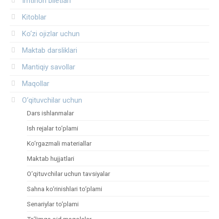
Imtihon biletlari
Kitoblar
Ko‘zi ojizlar uchun
Maktab darsliklari
Mantiqiy savollar
Maqollar
O‘qituvchilar uchun
Dars ishlanmalar
Ish rejalar to‘plami
Ko‘rgazmali materiallar
Maktab hujjatlari
O‘qituvchilar uchun tavsiyalar
Sahna ko‘rinishlari to‘plami
Senariylar to‘plami
Ta’limga oid maqolalar