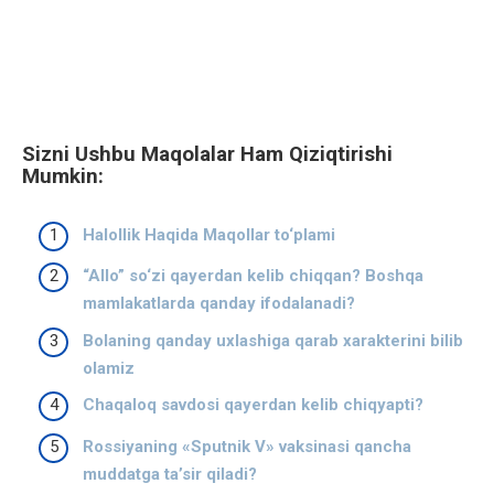
Sizni Ushbu Maqolalar Ham Qiziqtirishi
Mumkin:
Halollik Haqida Maqollar to‘plami
“Allo” so‘zi qayerdan kelib chiqqan? Boshqa
mamlakatlarda qanday ifodalanadi?
Bolaning qanday uxlashiga qarab xarakterini bilib
olamiz
Chaqaloq savdosi qayerdan kelib chiqyapti?
Rossiyaning «Sputnik V» vaksinasi qancha
muddatga ta’sir qiladi?