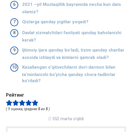
2021 –yil Mustaqillik bayramida necha kun dam
olamiz?
Qizlarga qanday yigitlar yoqadi?
Davlat xizmatchilari faoliyati qanday baholanishi
kerak?
Ijtimoiy ijara qanday boʻladi, tizim qanday shartlar
asosida ishlaydi va kimlarni qamrab oladi?
Kasallangan o‘qituvchilarni dori-darmon bilan
ta’minlanishi bo‘yicha qanday chora-tadbirlar
ko‘riladi?
Рейтинг
(
1
оценка, среднее
5
из
5
)
552 marta o'qildi