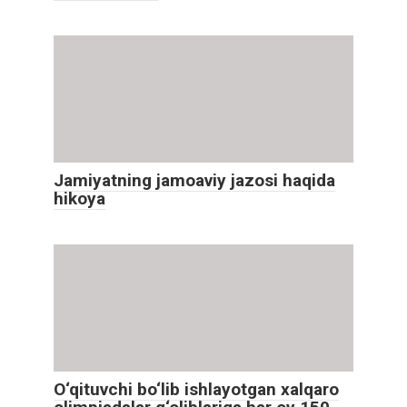
Jamiyatning jamoaviy jazosi haqida
hikoya
O‘qituvchi bo‘lib ishlayotgan xalqaro