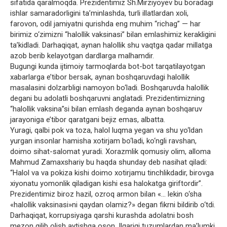
sifatida qaralmoqda. Prezidentimiz Sh.Mirziyoyev bu boradagi
ishlar samaradorligini ta’minlashda, turli illatlardan xoli,
farovon, odil jamiyatni qurishda eng muhim “richag” — har
birimiz o‘zimizni “halollik vaksinasi” bilan emlashimiz kerakligini
ta’kidladi. Darhaqiqat, aynan halollik shu vaqtga qadar millatga
azob berib kelayotgan dardlarga malhamdir.
Bugungi kunda ijtimoiy tarmoqlarda bot-bot tarqatilayotgan
xabarlarga e’tibor bersak, aynan boshqaruvdagi halollik
masalasini dolzarbligi namoyon bo‘ladi. Boshqaruvda halollik
degani bu adolatli boshqaruvni anglatadi. Prezidentimizning
“halollik vaksina”si bilan emlash deganda aynan boshqaruv
jarayoniga e’tibor qaratgani bejiz emas, albatta.
Yuragi, qalbi pok va toza, halol luqma yegan va shu yo‘ldan
yurgan insonlar hamisha xotirjam bo‘ladi, ko‘ngli ravshan,
doimo sihat-salomat yuradi. Xorazmlik qomusiy olim, alloma
Mahmud Zamaxshariy bu haqda shunday deb nasihat qiladi:
“Halol va va pokiza kishi doimo xotirjamu tinchlikdadir, birovga
xiyonatu yomonlik qiladigan kishi esa halokatga giriftordir”.
Prezidentimiz biroz hazil, ozroq armon bilan «… lekin o‘sha
«halollik vaksinasi»ni qaydan olamiz?» degan fikrni bildirib o‘tdi.
Darhaqiqat, korrupsiyaga qarshi kurashda adolatni bosh
mezon qilib olish aytishga oson. Ilgarigi tuzumlardan ma’lumki,