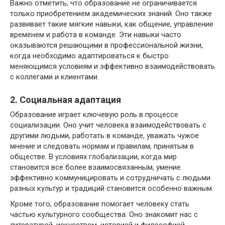
Важно отметить, что образование не ограничивается
только приобретением академических знаний. Оно также
развивает такие мягкие навыки, как общение, управление
временем и работа в команде. Эти навыки часто
оказываются решающими в профессиональной жизни,
когда необходимо адаптироваться к быстро
меняющимся условиям и эффективно взаимодействовать
с коллегами и клиентами.
2. Социальная адаптация
Образование играет ключевую роль в процессе
социализации. Оно учит человека взаимодействовать с
другими людьми, работать в команде, уважать чужое
мнение и следовать нормам и правилам, принятым в
обществе. В условиях глобализации, когда мир
становится все более взаимосвязанным, умение
эффективно коммуницировать и сотрудничать с людьми
разных культур и традиций становится особенно важным.
Кроме того, образование помогает человеку стать
частью культурного сообщества. Оно знакомит нас с
литературой, искусством, историей и философией,