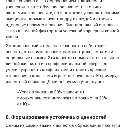
также связана с его образованием. Школьное и
университетское обучение развивает не только
академические навыки, но и помогает управлять своими
эмоциями, понимать чувства других людей и строить
здоровые взаимоотношения. Эмоциональный интеллект
— это ключевой фактор для успешной карьеры и личной
жизни.
Эмоциональный интеллект включает в себя такие
аспекты, как самосознание, самоконтроль, эмпатия и
социальные навыки. Эти качества помогают не только в
личной жизни, но и в профессиональной сфере, где
умение управлять конфликтами и строить крепкие
отношения с коллегами играет важную роль. К примеру,
известный психолог Дэниел Гоулман утверждает:
«Успех в жизни на 80% зависит от
эмоционального интеллекта и только на 20%
от IQ.»
8. Формирование устойчивых ценностей
Одним из самых важных аспектов образования является