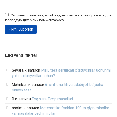
Сохранить моё имя, email и адрес сайта в этом браузере для
последующих моих комментариев.
Eng yangi fikrlar
Sevara
к записи
Milliy test sertifikati o‘qituvchilar uchunmi
yoki abituriyentlar uchun?
Mehriban
к записи
6-sinf ona tili va adabiyot bo‘yicha
onlayn test
R
к записи
Eng sara Ezop masallari
anoim
к записи
Matematika fanidan 100 ta qiyin misollar
va masalalar yechimi bilan