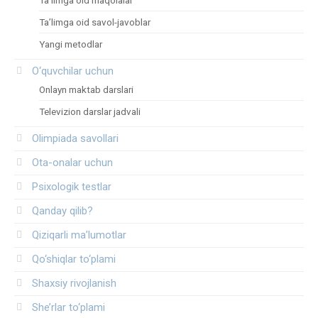
Ta’limga oid savol-javoblar
Yangi metodlar
O‘quvchilar uchun
Onlayn maktab darslari
Televizion darslar jadvali
Olimpiada savollari
Ota-onalar uchun
Psixologik testlar
Qanday qilib?
Qiziqarli ma’lumotlar
Qo‘shiqlar to‘plami
Shaxsiy rivojlanish
She’rlar to‘plami