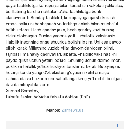
qaysi tashkilotga korrupsiya bilan kurashish vakolati yuklatilsa,
bu illatning barcha rishtalari o‘sha tashkilotga borib
ulanaverardi. Bunday tashkilot, korrupsiyaga qarshi kurash
emas, balki uni boshqarish va tartibga solish bilan mushg‘ul
bo‘lib ketardi. Hech qanday jazo, hech qanday xavf buning
oldini ololmagan. Buning yagona yo‘li – «halollik vaksinasi».
Halollik insonning ongu shuurida bo‘lishi lozim. Uni esa paydo
qilish kerak. Millatning yuzlab yillar davomida yiqqan bilimi,
tajribasi, ma’naviy qadriyatlari, albatta, «halollik vaksinasi»ni
paydo qilish uchun yetarli bo‘ladi. Shuning uchun doimo imon,
poklik va halollik yo‘lida hushyor turishimiz kerak. Bu ayniqsa,
hozirgi kunda yangi O‘zbekiston g‘oyasini izchil amalga
oshirishda va bozor munosabatlariga keng yo‘l ochib berilgan
davrda nihoyatda zarur.
Xurshid Samatov,
falsafa fanlari bo‘yicha falsafa doktori (PhD).
Manba:
Zarnews.uz