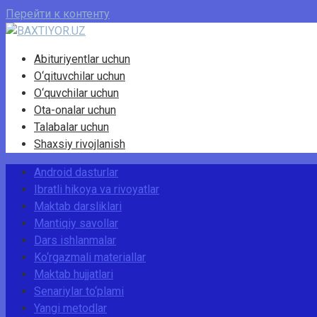
Перейти к контенту
Abituriyentlar uchun
O‘qituvchilar uchun
O‘quvchilar uchun
Ota-onalar uchun
Talabalar uchun
Shaxsiy rivojlanish
Android dasturlar
Ibratli hikoya va rivoyatlar
Maktab darsliklari
Mantiqiy savollar
Dars ishlanmalar
Ko‘rgazmali materiallar
Maktab hujjatlari
Senariylar to‘plami
Yangi metodlar