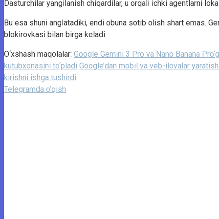
Dasturchilar yangilanish chiqardilar, u orqali ichki agentlarni lok
Bu esa shuni anglatadiki, endi obuna sotib olish shart emas. G
blokirovkasi bilan birga keladi.
O‘xshash maqolalar:
Google Gemini 3 Pro va Nano Banana Pro‘ga
kutubxonasini to‘pladi
Google’dan mobil va veb-ilovalar yaratish 
kirishni ishga tushirdi
Telegramda o‘qish