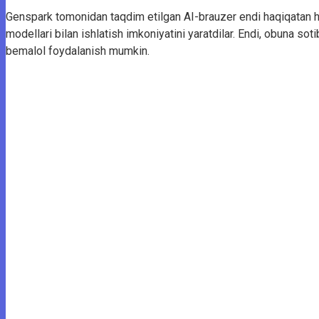
Genspark tomonidan taqdim etilgan AI-brauzer endi haqiqatan ham 
modellari bilan ishlatish imkoniyatini yaratdilar. Endi, obuna s
bemalol foydalanish mumkin.