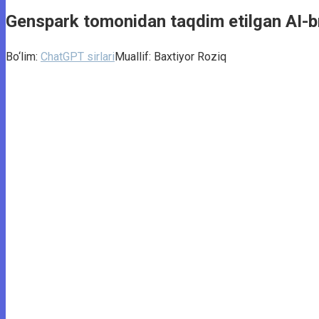
Genspark tomonidan taqdim etilgan AI-br
Bo‘lim:
ChatGPT sirlari
Muallif:
Baxtiyor Roziq