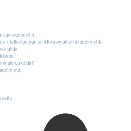
a’ga raqobatchi)
 intellektga ega aqlli ko‘zoynaklarini taqdim etdi.
ek tilida
i bepul
u nimalarga qodir?
taqdim etdi.
vosita