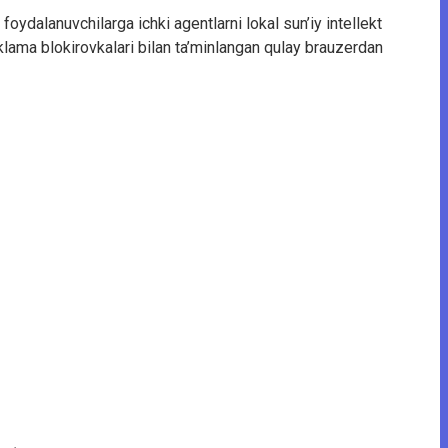
ydalanuvchilarga ichki agentlarni lokal sun’iy intellekt
eklama blokirovkalari bilan ta’minlangan qulay brauzerdan