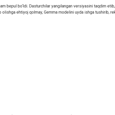
bepul bo‘ldi. Dasturchilar yangilangan versiyasini taqdim etib, fo
otib olishga ehtiyoj qolmay, Gemma modelini uyda ishga tushirib, r