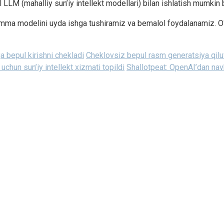
al LLM (mahalliy sun’iy intellekt modellari) bilan ishlatish mumkin 
emma modelini uyda ishga tushiramiz va bemalol foydalanamiz. O‘
 bepul kirishni chekladi
Cheklovsiz bepul rasm generatsiya qilu
uchun sun’iy intellekt xizmati topildi
Shallotpeat: OpenAI’dan nav