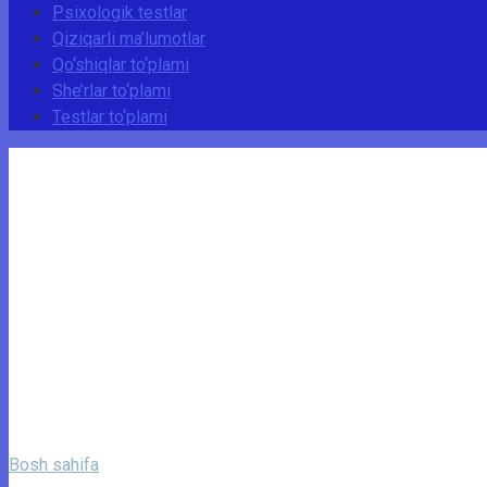
Psixologik testlar
Qiziqarli ma’lumotlar
Qo‘shiqlar to‘plami
She’rlar to‘plami
Testlar to‘plami
Bosh sahifa