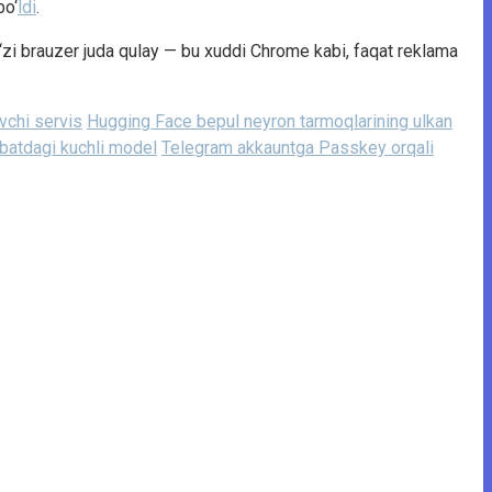
bo‘
ldi
.
zi brauzer juda qulay — bu xuddi Chrome kabi, faqat reklama
vchi servis
Hugging Face bepul neyron tarmoqlarining ulkan
batdagi kuchli model
Telegram akkauntga Passkey orqali