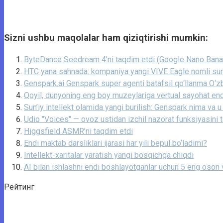
Sizni ushbu maqolalar ham qiziqtirishi mumkin:
ByteDance Seedream 4’ni taqdim etdi (Google Nano Banan
HTC yana sahnada: kompaniya yangi VIVE Eagle nomli sun’iy
Genspark.ai Genspark super agenti batafsil qo‘llanma O‘zb
Qoyil, dunyoning eng boy muzeylariga vertual sayohat end
Sun’iy intellekt olamida yangi burilish: Genspark nima va 
Udio "Voices" — ovoz ustidan izchil nazorat funksiyasini 
Higgsfield ASMR’ni taqdim etdi
Endi maktab darsliklari ijarasi har yili bepul bo‘ladimi?
Intellekt-xaritalar yaratish yangi bosqichga chiqdi
AI bilan ishlashni endi boshlayotganlar uchun 5 eng oson 
Рейтинг