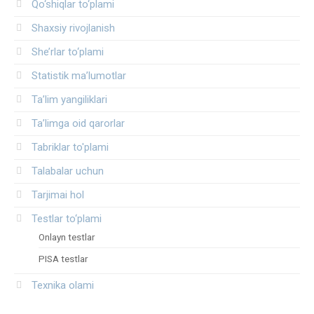
Qo‘shiqlar to‘plami
Shaxsiy rivojlanish
She’rlar to‘plami
Statistik ma’lumotlar
Ta’lim yangiliklari
Ta’limga oid qarorlar
Tabriklar to'plami
Talabalar uchun
Tarjimai hol
Testlar to‘plami
Onlayn testlar
PISA testlar
Texnika olami