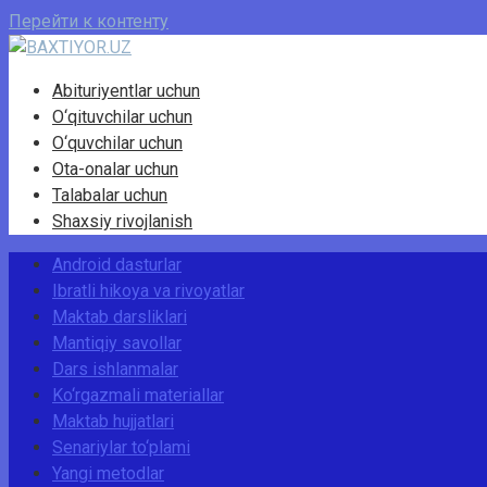
Перейти к контенту
Abituriyentlar uchun
O‘qituvchilar uchun
O‘quvchilar uchun
Ota-onalar uchun
Talabalar uchun
Shaxsiy rivojlanish
Android dasturlar
Ibratli hikoya va rivoyatlar
Maktab darsliklari
Mantiqiy savollar
Dars ishlanmalar
Ko‘rgazmali materiallar
Maktab hujjatlari
Senariylar to‘plami
Yangi metodlar