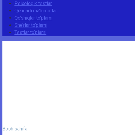
Psixologik testlar
Qiziqarli ma’lumotlar
Qo‘shiqlar to‘plami
She’rlar to‘plami
Testlar to‘plami
Bosh sahifa