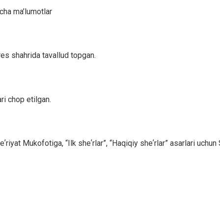
acha ma’lumotlar
es shahrida tavallud topgan.
ri chop etilgan.
at Mukofotiga, “Ilk sheʼrlar”, “Haqiqiy sheʼrlar” asarlari uchun 