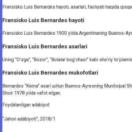
Fransisko Luis Bernardes hayoti, asarlari, faoliyati haqida qisq
Fransisko Luis Bernardes hayoti
Fransisko Luis Bernardes 1900 yilda Argentinaning Buenos-Ayr
Fransisko Luis Bernardes asarlari
Uning “Oʻzga”, “Bozor”, “Bolalar bogʻchasi” kabi sheʼriy toʻplamla
Fransisko Luis Bernardes mukofotlari
Bernardes “Kema” asari uchun Buenos-Ayresning Munitsipal Sheʼriy
Shoir 1978 yilda vafot etgan.
Foydalanilgan adabiyot
“Jahon adabiyoti”, 2018/1