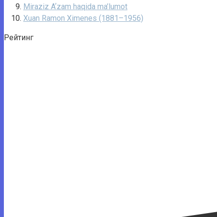
Miraziz Aʼzam haqida ma’lumot
Xuan Ramon Ximenes (1881–1956)
Рейтинг