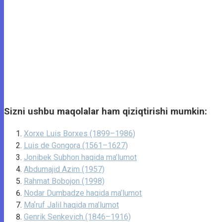
Sizni ushbu maqolalar ham qiziqtirishi mumkin:
Xorxe Luis Borxes (1899–1986)
Luis de Gongora (1561–1627)
Jonibek Subhon haqida ma’lumot
Abdumajid Azim (1957)
Rahmat Bobojon (1998)
Nodar Dumbadze haqida ma’lumot
Maʼruf Jalil haqida ma’lumot
Genrik Senkevich (1846–1916)