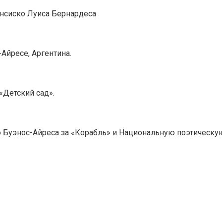
ансиско Луиса Бернардеса
Айресе, Аргентина.
«Детский сад».
уэнос-Айреса за «Корабль» и Национальную поэтическую 