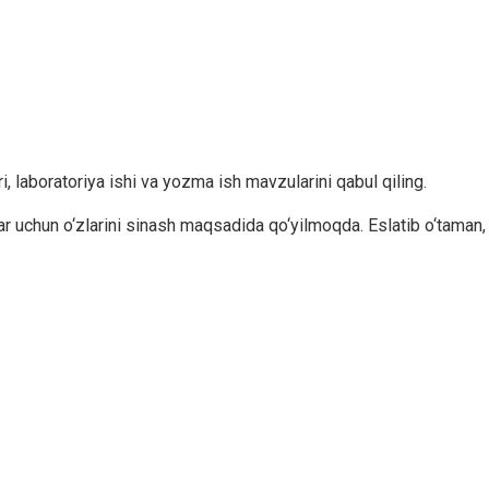
i, laboratoriya ishi va yozma ish mavzularini qabul qiling.
lar uchun o‘zlarini sinash maqsadida qo‘yilmoqda. Eslatib o‘taman