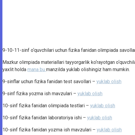
9-10-11-sinf o‘quvchilari uchun fizika fanidan olimpiada savollar
Mazkur olimpiada materiallari tayyorgarlik ko‘rayotgan o‘quvchi
yaxlit holda
mana bu
manzilda yuklab olishingiz ham mumkin.
9-sinflar uchun fizika fanidan test savollari –
yuklab olish
9-sinf fizika yozma ish mavzulari –
yuklab olish
10-sinf fizika fanidan olimpiada testlari –
yuklab olish
10-sinf fizika fanidan laboratoriya ishi –
yuklab olish
10-sinf fizika fanidan yozma ish mavzulari –
yuklab olish