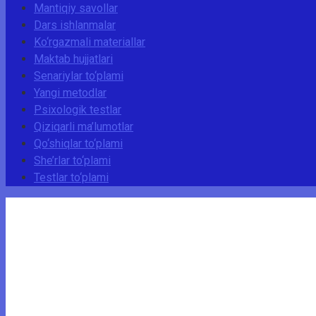
Mantiqiy savollar
Dars ishlanmalar
Ko‘rgazmali materiallar
Maktab hujjatlari
Senariylar to‘plami
Yangi metodlar
Psixologik testlar
Qiziqarli ma’lumotlar
Qo‘shiqlar to‘plami
She’rlar to‘plami
Testlar to‘plami