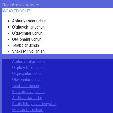
Перейти к контенту
Abituriyentlar uchun
O‘qituvchilar uchun
O‘quvchilar uchun
Ota-onalar uchun
Talabalar uchun
Shaxsiy rivojlanish
Abituriyentlar uchun
O‘qituvchilar uchun
O‘quvchilar uchun
Ota-onalar uchun
Talabalar uchun
Shaxsiy rivojlanish
Android dasturlar
Ibratli hikoya va rivoyatlar
Maktab darsliklari