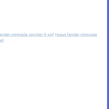
anidan olimpiada savollari 9-sinf
Huquq fanidan olimpiada
inf