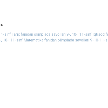
ть
11-sinf
Tarix fanidan olimpiada savollari 9-, 10-, 11-sinf
Iqtisod f
, 10-, 11-sinf
Matematika fanidan olimpiada savollari 9-10-11-s