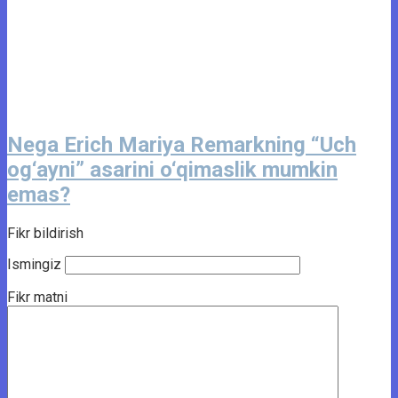
Nega Erich Mariya Remarkning “Uch
og‘ayni” asarini o‘qimaslik mumkin
emas?
Fikr bildirish
Ismingiz
Fikr matni