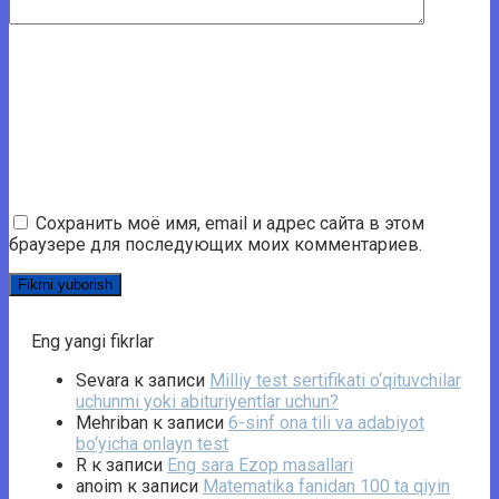
Сохранить моё имя, email и адрес сайта в этом
браузере для последующих моих комментариев.
Eng yangi fikrlar
Sevara
к записи
Milliy test sertifikati o‘qituvchilar
uchunmi yoki abituriyentlar uchun?
Mehriban
к записи
6-sinf ona tili va adabiyot
bo‘yicha onlayn test
R
к записи
Eng sara Ezop masallari
anoim
к записи
Matematika fanidan 100 ta qiyin