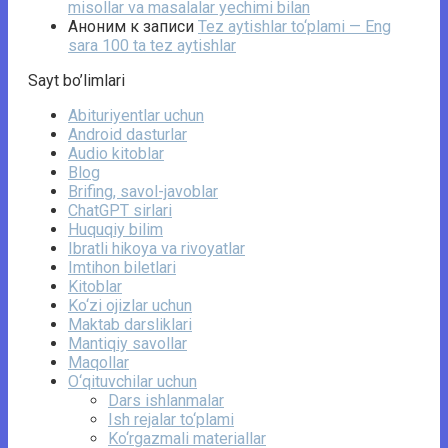
misollar va masalalar yechimi bilan
Аноним
к записи
Tez aytishlar to‘plami — Eng
sara 100 ta tez aytishlar
Sayt bo’limlari
Abituriyentlar uchun
Android dasturlar
Audio kitoblar
Blog
Brifing, savol-javoblar
ChatGPT sirlari
Huquqiy bilim
Ibratli hikoya va rivoyatlar
Imtihon biletlari
Kitoblar
Ko‘zi ojizlar uchun
Maktab darsliklari
Mantiqiy savollar
Maqollar
O‘qituvchilar uchun
Dars ishlanmalar
Ish rejalar to‘plami
Ko‘rgazmali materiallar