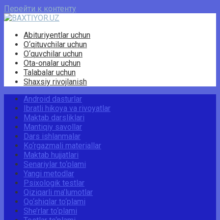
Перейти к контенту
Abituriyentlar uchun
O‘qituvchilar uchun
O‘quvchilar uchun
Ota-onalar uchun
Talabalar uchun
Shaxsiy rivojlanish
Android dasturlar
Ibratli hikoya va rivoyatlar
Maktab darsliklari
Mantiqiy savollar
Dars ishlanmalar
Ko‘rgazmali materiallar
Maktab hujjatlari
Senariylar to‘plami
Yangi metodlar
Psixologik testlar
Qiziqarli ma’lumotlar
Qo‘shiqlar to‘plami
She’rlar to‘plami