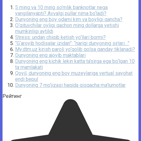
5 ming va 10 ming so‘mlik banknotlar nega
yangilanyapti? Avvalgi pullar nima bo‘ladi?
Dunyoning eng boy odami kim va boyligi qancha?
O‘qituvchilar oyligi qachon ming dollarga yetishi
mumkinligi aytildi
Stress: undan chiqib ketish yo‘llari bormi?
“G‘aroyib hodisalar izidan”: “narigi dunyoning sirlari…”
My.dtm.uz kirish paroli yo‘qolib qolsa qanday tiklanadi?
Dunyoning eng ajoyib maktablari
Dunyoning eng kichik lekin katta ta’sirga ega bo‘lgan 10
ta mamlakati
Qoyil, dunyoning eng boy muzeylariga vertual sayohat
endi bepul
Dunyoning 7 mo‘jizasi haqida qisqacha ma’lumotlar
Рейтинг