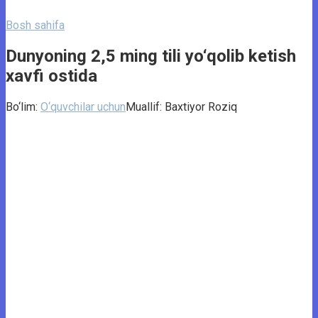
Bosh sahifa
Dunyoning 2,5 ming tili yo‘qolib ketish
xavfi ostida
Bo‘lim:
O‘quvchilar uchun
Muallif:
Baxtiyor Roziq