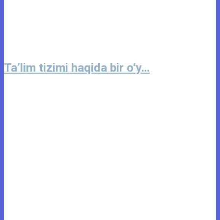
Ta’lim tizimi haqida bir o‘y…