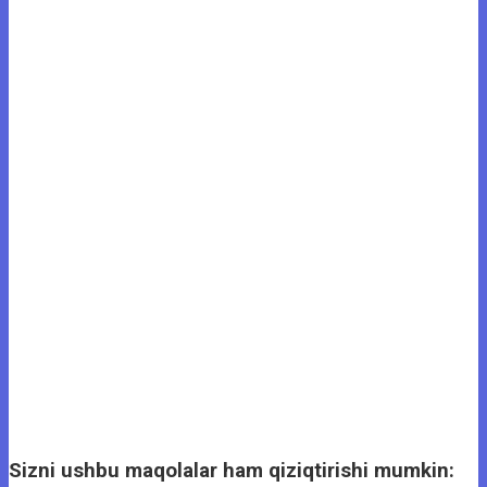
Sizni ushbu maqolalar ham qiziqtirishi mumkin: