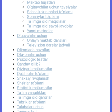
Maktab hujjatlari
O‘qituvchilar uchun tavsiyalar
Sahna ko‘rinishlari to‘plami
Senariylar to‘plami
Ta’limga oid maqolalar
Ta’limga oid savol-javoblar
Yangi metodlar
O‘quvchilar uchun
Onlayn maktab darslari
Televizion darslar jadvali
Olimpiada savollari
Ota-onalar uchun
Psixologik testlar
Qanday qilib?
Qiziqarli ma’lumotlar
Qo‘shiqlar to‘plami
Shaxsiy rivojlanish
She’rlar to‘plami
Statistik ma’lumotlar
Ta’lim yangiliklari
Ta’limga oid qarorlar
Tabriklar to'plami
Talabalar uchun
Tarjimai hol