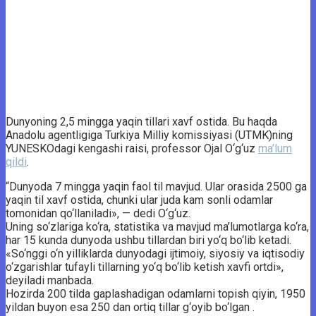
Dunyoning 2,5 mingga yaqin tillari xavf ostida. Bu haqda
Anadolu agentligiga Turkiya Milliy komissiyasi (UTMK)ning
YUNESKOdagi kengashi raisi, professor Ojal O‘g‘uz
ma’lum
qildi
.
“Dunyoda 7 mingga yaqin faol til mavjud. Ular orasida 2500 ga
yaqin til xavf ostida, chunki ular juda kam sonli odamlar
tomonidan qo‘llaniladi», — dedi O‘g‘uz.
Uning so‘zlariga ko‘ra, statistika va mavjud ma’lumotlarga ko‘ra,
har 15 kunda dunyoda ushbu tillardan biri yo‘q bo‘lib ketadi.
«So‘nggi o‘n yilliklarda dunyodagi ijtimoiy, siyosiy va iqtisodiy
o‘zgarishlar tufayli tillarning yo‘q bo‘lib ketish xavfi ortdi»,
deyiladi manbada.
Hozirda 200 tilda gaplashadigan odamlarni topish qiyin, 1950
yildan buyon esa 250 dan ortiq tillar g‘oyib bo‘lgan .