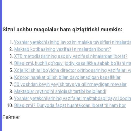
Sizni ushbu maqolalar ham qiziqtirishi mumkin:
Yoshlar yetakchisining lavozim malaka tavsiflari nimalarda
Maktab kotibasining vazifasi nimalardan iborat?
XTB metodistlarining asosiy vazifasi nimalardan iborat?
Bilasizmi, kuchli qo‘rquv jiddiy kasallikka sabab bo‘lishi 
Xo‘jalik ishlari bo‘yicha director o‘rinbosarining vazifalari v
Ko‘proq harakat qilish bilan davolanadigan kasalliklar
50 yoshdan keyin yeyish tavsiya qilinmaydigan mevalar
Maktablar reytingini aniqlash tartibi belgilandi
Yoshlar yetakchilarining vazifalari maktabdagi qaysi xodim
Bilasizmi? Dunyoda faqat hushtakdan iborat til ham bor
Рейтинг