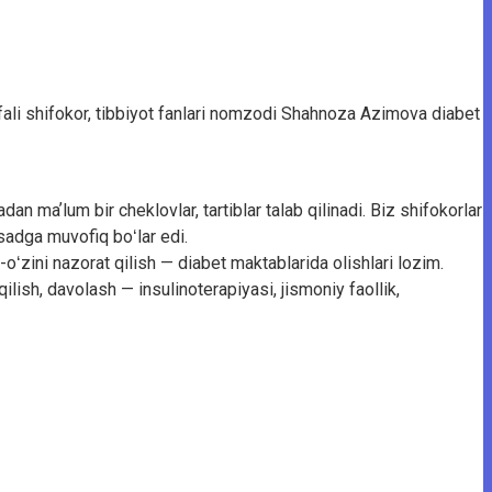
ifali shifokor, tibbiyot fanlari nomzodi Shahnoza Azimova diabet
an maʼlum bir cheklovlar, tartiblar talab qilinadi. Biz shifokorlar
qsadga muvofiq boʻlar edi.
oʻzini nazorat qilish — diabet maktablarida olishlari lozim.
qilish, davolash — insulinoterapiyasi, jismoniy faollik,