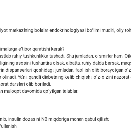
iyot markazining bolalar endokrinologiyasi boʻlimi mudiri, oliy to
imalarga eʼtibor qaratishi kerak?
stlab ruhiy tushkunlikka tushadi. Shu jumladan, oʻsmirlar ham. Oilad
ligining asosini tushuntira olsak, albatta, ruhiy dalda bersak, ma
n dispanserlari qoshidagi, jumladan, faol ish olib borayotgan oʻz-
linadi. Yaʼni: qandli diabetning kelib chiqishi, oʻz-oʻzini nazorat 
orat darslari olib boriladi.
an muloqot davomida qoʻyilgan talablar:
nib, insulin dozasini NB miqdoriga monan qabul qilish;
ullanish.