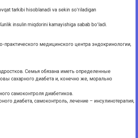
vqat tarkibi hisoblanadi va sekin soʻriladigan
 Kunlik insulin miqdorini kamayishiga sabab boʻladi.
о-практического медицинского центра эндокринологии,
подростков. Семья обязана иметь определенные
овы сахарного диабета и, конечно же, морально
ного самоконтроля диабетиков.
ого диабета, самоконтроль, лечение – инсулинотерапия,