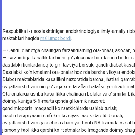
Respublika ixtisoslashtirilgan endokrinologiya ilmiy-amaliy tibb
maktablari haqida
maʼlumot berdi
.
— Qandli diabetga chalingan farzandlarning ota-onasi, asosan, n
— Farzandiga kasallik tashxisi qoʻyilgan xar bir ota-ona borki, da
dastlabki kunlardanoq toʻgʻri tavsiya bersak, qandli diabet kasal
Dastlabki koʻnikmalarni ota-onalar hozirda barcha viloyat endokri
Diabet maktablarida kasallikni nazoratida barcha jihatlari qamrab o
ovqatlanish tizimining oʻziga xos taraflari batafsil yoritiladi, mah
Ota-onalarga ushbu kasallikka chalingan bolalar va oʻsmirlar bil
doimiy, kuniga 5-6-marta qonda glikemik nazorat;
qand miqdorini maqsadli koʻrsatkichlarda ushlab turish;
insulin terapiyasini shifokor tavsiyasi asosida olib borish;
ovqatlanish tizimiga alohida ahamiyat berib NB tizimida ovqatla
jismoniy faollikka qarshi koʻrsatmalar boʻlmaganda doimiy shugʻ