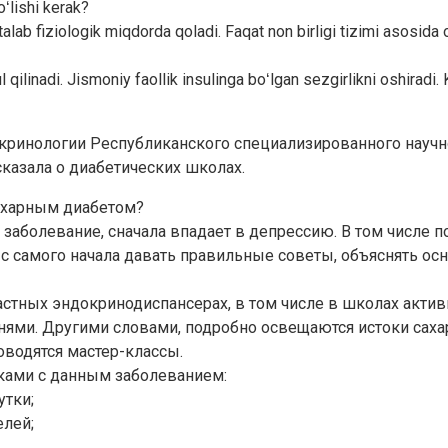
ʻlishi kerak?
lab fiziologik miqdorda qoladi. Faqat non birligi tizimi asosida o
l qilinadi. Jismoniy faollik insulinga boʻlgan sezgirlikni oshiradi.
кринологии Республиканского специализированного научн
сказала о диабетических школах.
сахарным диабетом?
 заболевание, сначала впадает в депрессию. В том числе 
с самого начала давать правильные советы, объяснять осн
стных эндокринодиспансерах, в том числе в школах актив
ми. Другими словами, подробно освещаются истоки сахарн
оводятся мастер-классы.
тками с данным заболеванием:
утки;
елей;