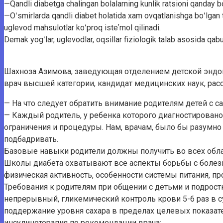
—Qandli diabetga chalingan bolalarning kunlik ratsioni qanday bo
—Oʻsmirlarda qandli diabet holatida xam ovqatlanishga boʻlgan ta
uglevod mahsulotlar koʻproq isteʼmol qilinadi.
Demak yogʻlar, uglevodlar, oqsillar fiziologik talab asosida qabu
Шахноза Азимова, заведующая отделением детской эндо
врач высшей категории, кандидат медицинских наук, рас
— На что следует обратить внимание родителям детей с 
— Каждый родитель, у ребенка которого диагностировано
ограничения и процедуры. Нам, врачам, было бы разумно 
подбадривать.
Базовые навыки родители должны получить во всех обла
Школы диабета охватывают все аспекты борьбы с болезня
физическая активность, особенности системы питания, пр
Требования к родителям при общении с детьми и подрос
непрерывный, гликемический контроль крови 5-6 раз в с
поддержание уровня сахара в пределах целевых показат
инсулинотерапия по рекомендации врача;