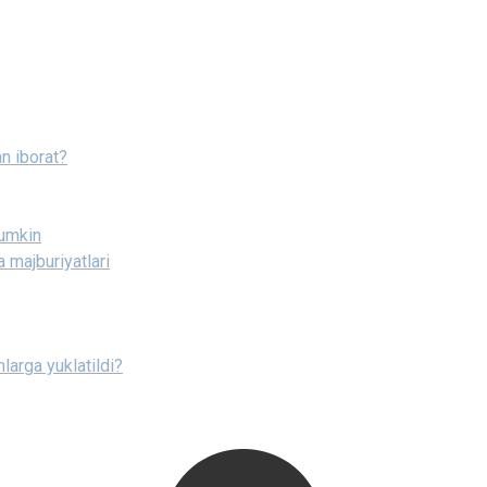
n iborat?
mumkin
a majburiyatlari
larga yuklatildi?