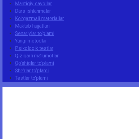
Mantiqiy savollar
Dars ishlanmalar
Ko‘rgazmali materiallar
Maktab hujjatlari
Senariylar to‘plami
Yangi metodlar
Psixologik testlar
Qiziqarli ma’lumotlar
Qo‘shiqlar to‘plami
She’rlar to‘plami
Testlar to‘plami