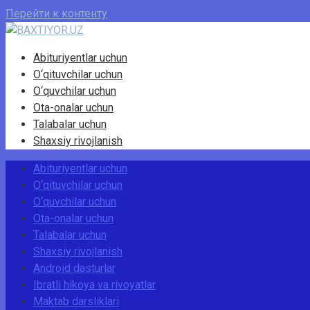
Перейти к контенту
Abituriyentlar uchun
O‘qituvchilar uchun
O‘quvchilar uchun
Ota-onalar uchun
Talabalar uchun
Shaxsiy rivojlanish
Abituriyentlar uchun
O‘qituvchilar uchun
O‘quvchilar uchun
Ota-onalar uchun
Talabalar uchun
Shaxsiy rivojlanish
Android dasturlar
Ibratli hikoya va rivoyatlar
Maktab darsliklari