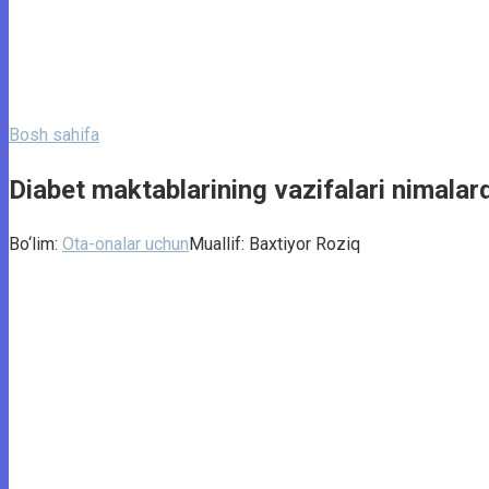
Bosh sahifa
Diabet maktablarining vazifalari nimalar
Bo‘lim:
Ota-onalar uchun
Muallif:
Baxtiyor Roziq