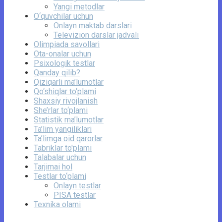
Yangi metodlar
O‘quvchilar uchun
Onlayn maktab darslari
Televizion darslar jadvali
Olimpiada savollari
Ota-onalar uchun
Psixologik testlar
Qanday qilib?
Qiziqarli ma’lumotlar
Qo‘shiqlar to‘plami
Shaxsiy rivojlanish
She’rlar to‘plami
Statistik ma’lumotlar
Ta’lim yangiliklari
Ta’limga oid qarorlar
Tabriklar to'plami
Talabalar uchun
Tarjimai hol
Testlar to‘plami
Onlayn testlar
PISA testlar
Texnika olami