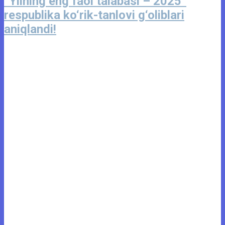
“Yilning eng faol talabasi – 2025”
respublika ko‘rik-tanlovi g‘oliblari
aniqlandi!