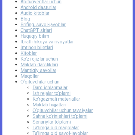
Abituriyentlar uchun
Android dasturlar
Audio kitoblar
Blog
Brifing, savol-javoblar
ChatGPT sirlari
Huquqiy bilim
Ibratli hikoya va rivoyatlar
Imtihon biletlari
Kitoblar
Ko‘zi ojizlar uchun
Maktab darsliklari
Mantiqiy savollar
Maqollar
O‘qituvchilar uchun
Dars ishlanmalar
Ish rejalar to‘plami
Ko‘rgazmali materiallar
Maktab hujjatlari
O‘qituvchilar uchun tavsiyalar
Sahna ko‘rinishlari to‘plami
Senariylar to‘plami
Ta’limga oid maqolalar
Ta’limga oid savol-javoblar