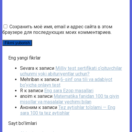
Сохранить моё имя, email и адрес сайта в этом
браузере для последующих моих комментариев.
Eng yangi fikrlar
Sevara
к записи
Milliy test sertifikati o‘qituvchilar
uchunmi yoki abituriyentlar uchun?
Mehriban
к записи
6-sinf ona tili va adabiyot
bo‘yicha onlayn test
R
к записи
Eng sara Ezop masallari
anoim
к записи
Matematika fanidan 100 ta qiyin
misollar va masalalar yechimi bilan
Аноним
к записи
Tez aytishlar to‘plami — Eng
sara 100 ta tez aytishlar
Sayt bo’limlari