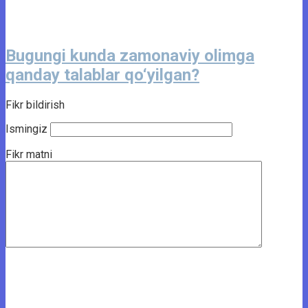
Bugungi kunda zamonaviy olimga
qanday talablar qo‘yilgan?
Fikr bildirish
Ismingiz
Fikr matni