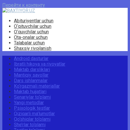
Перейти к контенту
Abituriyentlar uchun
O‘qituvchilar uchun
O‘quvchilar uchun
Ota-onalar uchun
Talabalar uchun
Shaxsiy rivojlanish
Android dasturlar
Ibratli hikoya va rivoyatlar
Maktab darsliklari
Mantiqiy savollar
Dars ishlanmalar
Ko‘rgazmali materiallar
Maktab hujjatlari
Senariylar to‘plami
Yangi metodlar
Psixologik testlar
Qiziqarli ma’lumotlar
Qo‘shiqlar to‘plami
She’rlar to‘plami