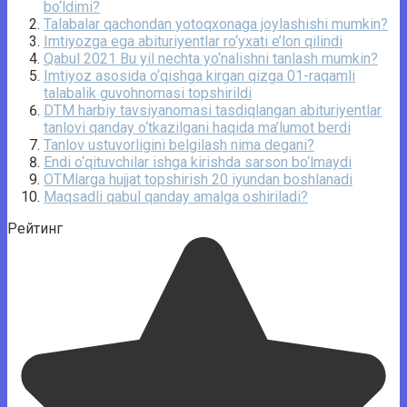
bo‘ldimi?
Talabalar qachondan yotoqxonaga joylashishi mumkin?
Imtiyozga ega abituriyentlar ro‘yxati e’lon qilindi
Qabul 2021 Bu yil nechta yo‘nalishni tanlash mumkin?
Imtiyoz asosida o‘qishga kirgan qizga 01-raqamli
talabalik guvohnomasi topshirildi
DTM harbiy tavsiyanomasi tasdiqlangan abituriyentlar
tanlovi qanday o‘tkazilgani haqida ma’lumot berdi
Tanlov ustuvorligini belgilash nima degani?
Endi o‘qituvchilar ishga kirishda sarson bo‘lmaydi
OTMlarga hujjat topshirish 20 iyundan boshlanadi
Maqsadli qabul qanday amalga oshiriladi?
Рейтинг