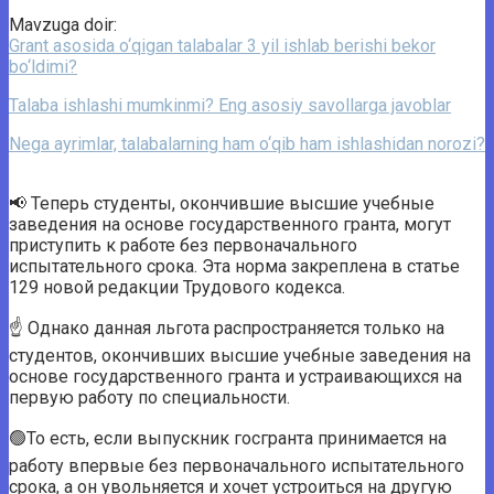
Mavzuga doir:
Grant asosida o‘qigan talabalar 3 yil ishlab berishi bekor
bo‘ldimi?
Talaba ishlashi mumkinmi? Eng asosiy savollarga javoblar
Nega ayrimlar, talabalarning ham o‘qib ham ishlashidan norozi?
📢 Теперь студенты, окончившие высшие учебные
заведения на основе государственного гранта, могут
приступить к работе без первоначального
испытательного срока. Эта норма закреплена в статье
129 новой редакции Трудового кодекса.
☝️ Однако данная льгота распространяется только на
студентов, окончивших высшие учебные заведения на
основе государственного гранта и устраивающихся на
первую работу по специальности.
🟢То есть, если выпускник госгранта принимается на
работу впервые без первоначального испытательного
срока, а он увольняется и хочет устроиться на другую