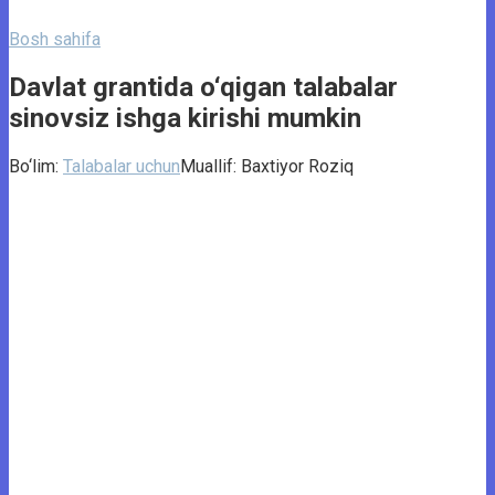
Bosh sahifa
Davlat grantida o‘qigan talabalar
sinovsiz ishga kirishi mumkin
Bo‘lim:
Talabalar uchun
Muallif:
Baxtiyor Roziq