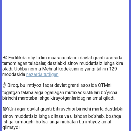
📢 Endilikda oliy ta’lim muassasalarini davlat granti asosida
tamomlagan talabalar, dastlabki sinov muddatisiz ishga kira
oladi. Ushbu norma Mehnat kodeksining yangi tahriri 129-
moddasida
nazarda tutilgan
.
☝️ Biroq, bu imtiyoz faqat davlat granti asosida OTMni
tugatgan talabalarga egallagan mutaxassisliklari bo‘yicha
birinchi marotaba ishga kirayotganlaridagina amal qiladi.
🟢Ya’ni agar davlat granti bitiruvchisi birinchi marta dastlabki
sinov muddatisiz ishga olinsa va u ishdan bo‘shab, boshqa
ishga kirmoqchi bo‘lsa, unga nisbatan bu imtiyoz amal
qilmaydi