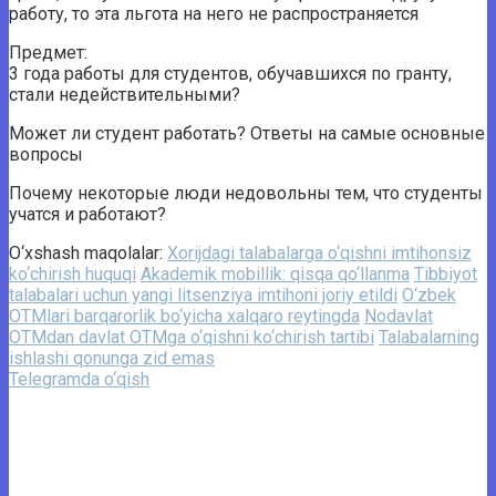
работу, то эта льгота на него не распространяется
Предмет:
3 года работы для студентов, обучавшихся по гранту,
стали недействительными?
Может ли студент работать? Ответы на самые основные
вопросы
Почему некоторые люди недовольны тем, что студенты
учатся и работают?
O‘xshash maqolalar:
Xorijdagi talabalarga o‘qishni imtihonsiz
ko‘chirish huquqi
Akademik mobillik: qisqa qo‘llanma
Tibbiyot
talabalari uchun yangi litsenziya imtihoni joriy etildi
O‘zbek
OTMlari barqarorlik bo‘yicha xalqaro reytingda
Nodavlat
OTMdan davlat OTMga o‘qishni ko‘chirish tartibi
Talabalarning
ishlashi qonunga zid emas
Telegramda o‘qish