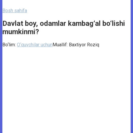
Bosh sahifa
Davlat boy, odamlar kambag‘al bo‘lishi
mumkinmi?
Bo‘lim:
O‘quvchilar uchun
Muallif:
Baxtiyor Roziq