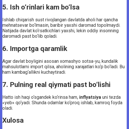
5. Ish o‘rinlari kam bo‘lsa
Ishlab chiqarish sust rivojlangan davlatda aholi har qancha
mehnatsevar bo‘lmasin, baribir yaxshi daromad topolmaydi.
Natijada davlat ko‘rsatkichlari yaxshi, lekin oddiy insonning
daromadi past bo‘lib qoladi.
6. Importga qaramlik
Agar davlat boyligini asosan xomashyo sotsa-yu, kundalik
mahsulotlarni import qilsa, aholining xarajatlari ko‘p bo‘ladi. Bu
ham kambag‘allikni kuchaytiradi.
7. Pulning real qiymati past bo‘lishi
Hatto ish haqi o‘sgandek ko‘rinsa ham,
inflyatsiya
uni tezda
«yeb» qo‘yadi. Shunda odamlar ko‘proq ishlab, kamroq foyda
oladi.
Xulosa