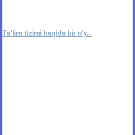
Ta’lim tizimi haqida bir o‘y…