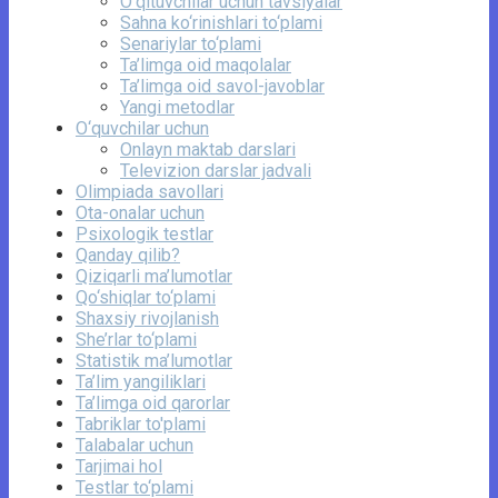
O‘qituvchilar uchun tavsiyalar
Sahna ko‘rinishlari to‘plami
Senariylar to‘plami
Ta’limga oid maqolalar
Ta’limga oid savol-javoblar
Yangi metodlar
O‘quvchilar uchun
Onlayn maktab darslari
Televizion darslar jadvali
Olimpiada savollari
Ota-onalar uchun
Psixologik testlar
Qanday qilib?
Qiziqarli ma’lumotlar
Qo‘shiqlar to‘plami
Shaxsiy rivojlanish
She’rlar to‘plami
Statistik ma’lumotlar
Ta’lim yangiliklari
Ta’limga oid qarorlar
Tabriklar to'plami
Talabalar uchun
Tarjimai hol
Testlar to‘plami