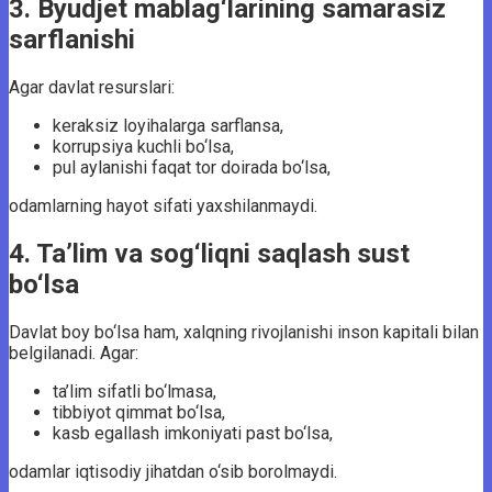
3. Byudjet mablag‘larining samarasiz
sarflanishi
Agar davlat resurslari:
keraksiz loyihalarga sarflansa,
korrupsiya kuchli bo‘lsa,
pul aylanishi faqat tor doirada bo‘lsa,
odamlarning hayot sifati yaxshilanmaydi.
4. Ta’lim va sog‘liqni saqlash sust
bo‘lsa
Davlat boy bo‘lsa ham, xalqning rivojlanishi inson kapitali bilan
belgilanadi. Agar:
ta’lim sifatli bo‘lmasa,
tibbiyot qimmat bo‘lsa,
kasb egallash imkoniyati past bo‘lsa,
odamlar iqtisodiy jihatdan o‘sib borolmaydi.