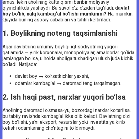
emas, lekin aholining katta qismi baribir moliyaviy
qiyinchilikda yashaydi. Bu savol o‘z-o‘zidan tug‘iladi:
davlat
boy bo‘lib, xalq kambag‘al bo‘lishi mumkinmi?
Ha, mumkin.
Quyida buning asosiy sabablari va tahlili keltiriladi.
1. Boylikning noteng taqsimlanishi
Agar davlatning umumiy boyligi iqtisodiyotning yuqori
qatlamida — yirik korxonalar, monopoliyalar, amaldorlar qo‘lida
jamlangan bo‘lsa, u holda aholiga tushadigan ulush juda kichik
bo‘ladi. Natijada:
davlat boy → ko‘rsatkichlar yaxshi,
odamlar kambag‘al → daromad teng tarqalmagan.
2. Ish haqi past, narxlar yuqori bo‘lsa
Aholining daromadi o‘smasa-yu, bozordagi narxlar ko‘tarilsa,
bu tabiiy ravishda kambag‘allikka olib keladi. Davlatning o‘zi
boy bo‘lishi, ya’ni eksport, resurslar yoki investitsiya kirib
kelishi odamlarning cho‘ntagini to‘ldirmaydi.