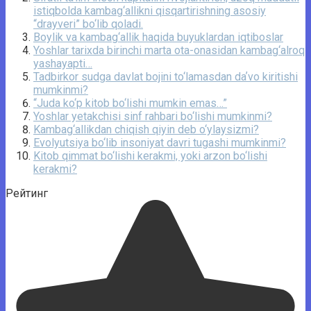
istiqbolda kambag‘allikni qisqartirishning asosiy
“drayveri” bo‘lib qoladi.
Boylik va kambag‘allik haqida buyuklardan iqtiboslar
Yoshlar tarixda birinchi marta ota-onasidan kambag‘alroq
yashayapti…
Tadbirkor sudga davlat bojini to‘lamasdan daʼvo kiritishi
mumkinmi?
“Juda ko‘p kitob bo‘lishi mumkin emas…”
Yoshlar yetakchisi sinf rahbari bo‘lishi mumkinmi?
Kambag‘allikdan chiqish qiyin deb o‘ylaysizmi?
Evolyutsiya bo‘lib insoniyat davri tugashi mumkinmi?
Kitob qimmat bo‘lishi kerakmi, yoki arzon bo‘lishi
kerakmi?
Рейтинг