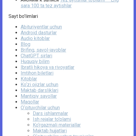
sara 100 ta tez aytishlar
Sayt bo’limlari
Abituriyentlar uchun
Android dasturlar
Audio kitoblar
Blog
Brifing, savol-javoblar
ChatGPT sirlari
Huquqiy bilim
Ibratli hikoya va rivoyatlar
Imtihon biletlari
Kitoblar
Ko‘zi ojizlar uchun
Maktab darsliklari
Mantiqiy savollar
Maqollar
O‘qituvchilar uchun
Dars ishlanmalar
Ish rejalar to‘plami
Ko‘rgazmali materiallar
Maktab hujjatlari