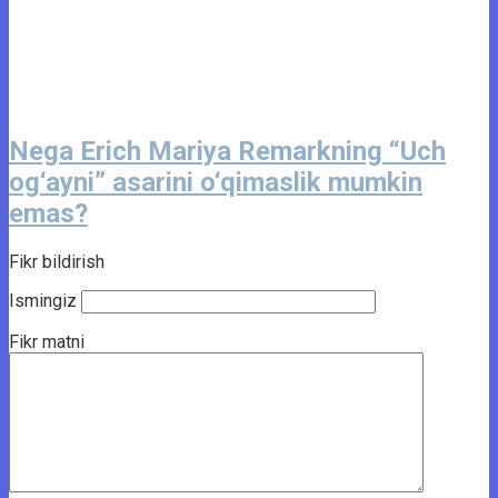
Nega Erich Mariya Remarkning “Uch
og‘ayni” asarini o‘qimaslik mumkin
emas?
Fikr bildirish
Ismingiz
Fikr matni