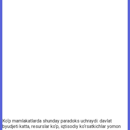
Ko‘p mamlakatlarda shunday paradoks uchraydi: davlat
byudjeti katta, resurslar ko‘p, iqtisodiy ko‘rsatkichlar yomon