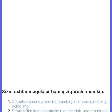
Sizni ushbu maqolalar ham qiziqtirishi mumkin:
O‘zbekistonda diplomi bor kambag‘allar soni qanchaligi
ochiqlandi
Sifatli ta’lim inson kapitalini rivojlantirish, uzoq muddatli