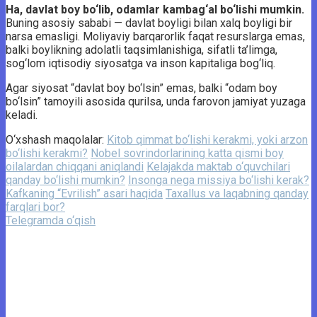
Ha, davlat boy bo‘lib, odamlar kambag‘al bo‘lishi mumkin.
Buning asosiy sababi — davlat boyligi bilan xalq boyligi bir
narsa emasligi. Moliyaviy barqarorlik faqat resurslarga emas,
balki boylikning adolatli taqsimlanishiga, sifatli ta’limga,
sog‘lom iqtisodiy siyosatga va inson kapitaliga bog‘liq.
Agar siyosat “davlat boy bo‘lsin” emas, balki “odam boy
bo‘lsin” tamoyili asosida qurilsa, unda farovon jamiyat yuzaga
keladi.
O‘xshash maqolalar:
Kitob qimmat bo‘lishi kerakmi, yoki arzon
bo‘lishi kerakmi?
Nobel sovrindorlarining katta qismi boy
oilalardan chiqqani aniqlandi
Kelajakda maktab o‘quvchilari
qanday bo‘lishi mumkin?
Insonga nega missiya bo‘lishi kerak?
Kafkaning “Evrilish” asari haqida
Taxallus va laqabning qanday
farqlari bor?
Telegramda o‘qish