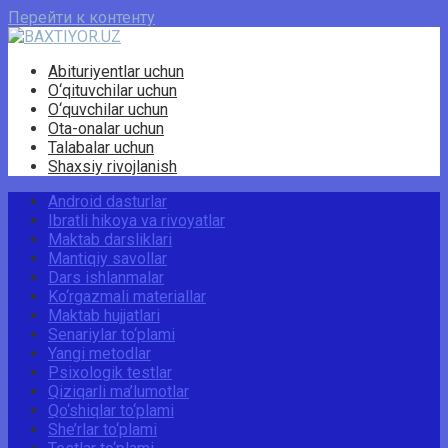
Перейти к контенту
Abituriyentlar uchun
O‘qituvchilar uchun
O‘quvchilar uchun
Ota-onalar uchun
Talabalar uchun
Shaxsiy rivojlanish
Android dasturlar
Ibratli hikoya va rivoyatlar
Maktab darsliklari
Mantiqiy savollar
Dars ishlanmalar
Ko‘rgazmali materiallar
Maktab hujjatlari
Senariylar to‘plami
Yangi metodlar
Psixologik testlar
Qiziqarli ma’lumotlar
Qo‘shiqlar to‘plami
She’rlar to‘plami