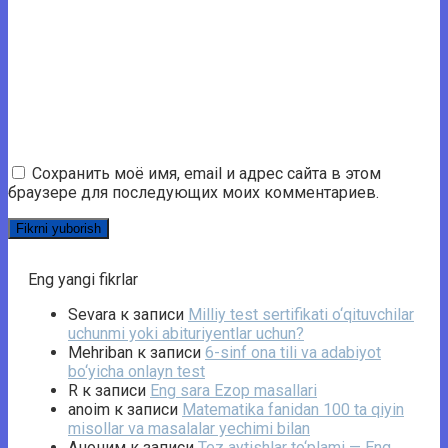
Сохранить моё имя, email и адрес сайта в этом
браузере для последующих моих комментариев.
Eng yangi fikrlar
Sevara
к записи
Milliy test sertifikati o‘qituvchilar
uchunmi yoki abituriyentlar uchun?
Mehriban
к записи
6-sinf ona tili va adabiyot
bo‘yicha onlayn test
R
к записи
Eng sara Ezop masallari
anoim
к записи
Matematika fanidan 100 ta qiyin
misollar va masalalar yechimi bilan
Аноним
к записи
Tez aytishlar to‘plami — Eng