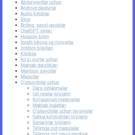
Abituriyentlar uchun
Android dasturlar
Audio kitoblar
Blog
Brifing, savol-javoblar
ChatGPT sirlari
Huquqiy bilim
Ibratli hikoya va rivoyatlar
Imtihon biletlari
Kitoblar
Ko‘zi ojizlar uchun
Maktab darsliklari
Mantiqiy savollar
Maqollar
O‘qituvchilar uchun
Dars ishlanmalar
Ish rejalar to‘plami
Ko‘rgazmali materiallar
Maktab hujjatlari
O‘qituvchilar uchun tavsiyalar
Sahna ko‘rinishlari to‘plami
Senariylar to‘plami
Ta’limga oid maqolalar
Ta’limga oid savol-javoblar