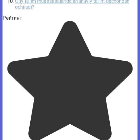
Oliy ta’lim muassasalarida an’anaviy ta’lim qachondan
ochiladi?
Рейтинг