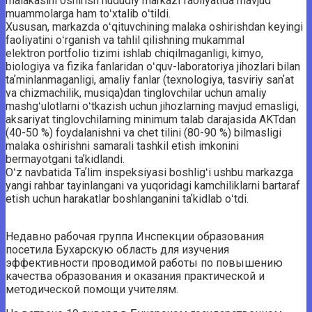
malakasini oshirish hududiy markazi faoliyatida mavjud
muammolarga ham toʻxtalib oʻtildi.
Xususan, markazda oʻqituvchining malaka oshirishdan keyingi
faoliyatini oʻrganish va tahlil qilishning mukammal
elektron portfolio tizimi ishlab chiqilmaganligi, kimyo,
biologiya va fizika fanlaridan oʻquv-laboratoriya jihozlari bilan
taʼminlanmaganligi, amaliy fanlar (texnologiya, tasviriy sanʼat
va chizmachilik, musiqa)dan tinglovchilar uchun amaliy
mashgʻulotlarni oʻtkazish uchun jihozlarning mavjud emasligi,
aksariyat tinglovchilarning minimum talab darajasida AKTdan
(40-50 %) foydalanishni va chet tilini (80-90 %) bilmasligi
malaka oshirishni samarali tashkil etish imkonini
bermayotgani taʼkidlandi.
Oʻz navbatida Taʼlim inspeksiyasi boshligʻi ushbu markazga
yangi rahbar tayinlangani va yuqoridagi kamchiliklarni bartaraf
etish uchun harakatlar boshlanganini taʼkidlab oʻtdi.
Недавно рабочая группа Инспекции образования
посетила Бухарскую область для изучения
эффективности проводимой работы по повышению
качества образования и оказания практической и
методической помощи учителям.