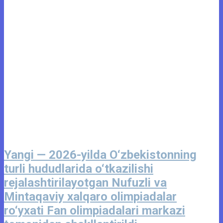
Yangi — 2026-yilda O‘zbekistonning
turli hududlarida o‘tkazilishi
rejalashtirilayotgan Nufuzli va
Mintaqaviy xalqaro olimpiadalar
ro‘yxati Fan olimpiadalari markazi