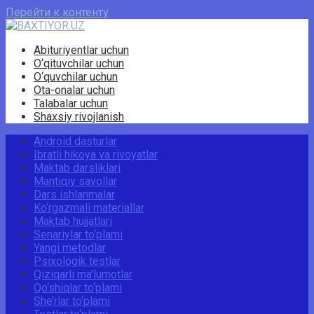
Перейти к контенту
Abituriyentlar uchun
O‘qituvchilar uchun
O‘quvchilar uchun
Ota-onalar uchun
Talabalar uchun
Shaxsiy rivojlanish
Android dasturlar
Ibratli hikoya va rivoyatlar
Maktab darsliklari
Mantiqiy savollar
Dars ishlanmalar
Ko‘rgazmali materiallar
Maktab hujjatlari
Senariylar to‘plami
Yangi metodlar
Psixologik testlar
Qiziqarli ma’lumotlar
Qo‘shiqlar to‘plami
She’rlar to‘plami