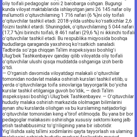
oliy toifali pedagoglar soni 2 barobarga oshgan. Bugungi
kunda viloyat maktablarida ishlayotgan jami 26 145 nafar oliy
maʼlumotli oʻqituvchilarning 1 716 nafari (6 %)ni oliy toifali
oʻqituvchilar tashkil etadi. 2018-yilda ushbu koʻrsatkichlar 2,6
foizni tashkil etardi. Shuningdek, oʻqituvchilarning 5 044 nafari
(17,7 %)ni birinchi toifali, 8 461 nafari (29,6 %) ni ikkinchi toifali
oʻqituvchilar tashkil etadi. Bu respublika miqyosida boshqa
hududlarga qaraganda yaxshiroq koʻrsatkich sanaladi.
Tadbirda soʻzga chiqqan Taʼlim inspeksiyasi boshligʻi
Ulugʻbek Tashkenbayev qanday qilib viloyatda oliy toifali
oʻqituvchilar ulushi qisqa muddatda oshganiga izoh berib
oʻtdi.
— Oʻrganish davomida viloyatdagi malakali oʻqituvchilar
tomonidan nodavlat malaka oshirish kurslari tashkil etilib, u
yerda oʻqituvchilarga toifa sinovlariga tayyorgarlik boʻyicha
kurslar tashkil etilganiga guvoh boʻldik, — dedi Taʼlim
inspeksiyasi boshligʻi Ulugʻbek Tashkenbayev. — Oʻqituvchilar
hududiy malaka oshirish markazida ololmagan bilimlarini
aynan shu kurslarda olishgan va bu kurslarning natijadorligi
oʻqituvchilar tomonidan keng eʼtirof etilmoqda. Bu yana bir bor
pedagoglar malakasini oshirishga xususiy sektorni keng jalb
etish tashabbusimiz toʻgʻriligining yana bir isbotidir.
Yigʻilishda xalq taʼlimi xodimlarini qayta tayyorlash va ularning