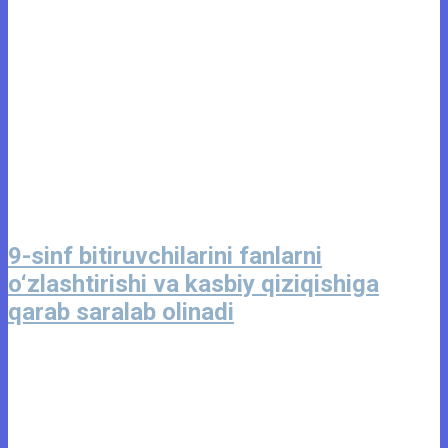
9-sinf bitiruvchilarini fanlarni
o‘zlashtirishi va kasbiy qiziqishiga
qarab saralab olinadi