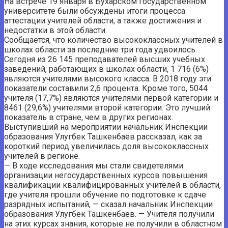
На встрече 19 января в Бухарском государственном
университете были обсуждены итоги процесса
аттестации учителей области, а также достижения и
недостатки в этой области.
Сообщается, что количество высококлассных учителей в
школах области за последние три года удвоилось.
Сегодня из 26 145 преподавателей высших учебных
заведений, работающих в школах области, 1 716 (6%)
являются учителями высокого класса. В 2018 году эти
показатели составили 2,6 процента. Кроме того, 5044
учителя (17,7%) являются учителями первой категории и
8461 (29,6%) учителями второй категории. Это лучший
показатель в стране, чем в других регионах.
Выступивший на мероприятии начальник Инспекции
образования Улугбек Ташкенбаев рассказал, как за
короткий период увеличилась доля высококлассных
учителей в регионе.
— В ходе исследования мы стали свидетелями
организации негосударственных курсов повышения
квалификации квалифицированных учителей в области,
где учителя прошли обучение по подготовке к сдаче
разрядных испытаний, — сказал начальник Инспекции
образования Улугбек Ташкенбаев. — Учителя получили
на этих курсах знания, которые не получили в областном