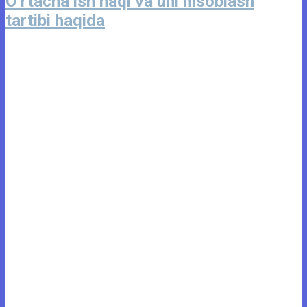
O‘rtacha ish haqi va uni hisoblash
tartibi haqida