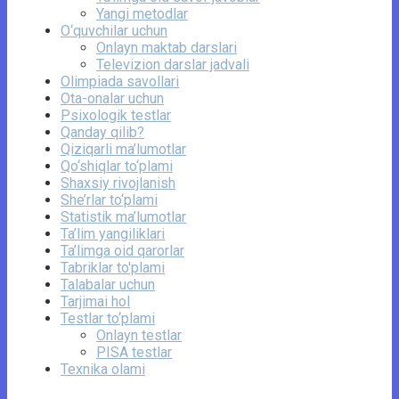
Yangi metodlar
O‘quvchilar uchun
Onlayn maktab darslari
Televizion darslar jadvali
Olimpiada savollari
Ota-onalar uchun
Psixologik testlar
Qanday qilib?
Qiziqarli ma’lumotlar
Qo‘shiqlar to‘plami
Shaxsiy rivojlanish
She’rlar to‘plami
Statistik ma’lumotlar
Ta’lim yangiliklari
Ta’limga oid qarorlar
Tabriklar to'plami
Talabalar uchun
Tarjimai hol
Testlar to‘plami
Onlayn testlar
PISA testlar
Texnika olami