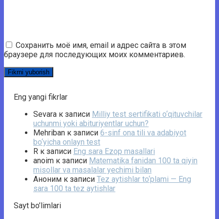
Сохранить моё имя, email и адрес сайта в этом
браузере для последующих моих комментариев.
Eng yangi fikrlar
Sevara
к записи
Milliy test sertifikati o‘qituvchilar
uchunmi yoki abituriyentlar uchun?
Mehriban
к записи
6-sinf ona tili va adabiyot
bo‘yicha onlayn test
R
к записи
Eng sara Ezop masallari
anoim
к записи
Matematika fanidan 100 ta qiyin
misollar va masalalar yechimi bilan
Аноним
к записи
Tez aytishlar to‘plami — Eng
sara 100 ta tez aytishlar
Sayt bo’limlari