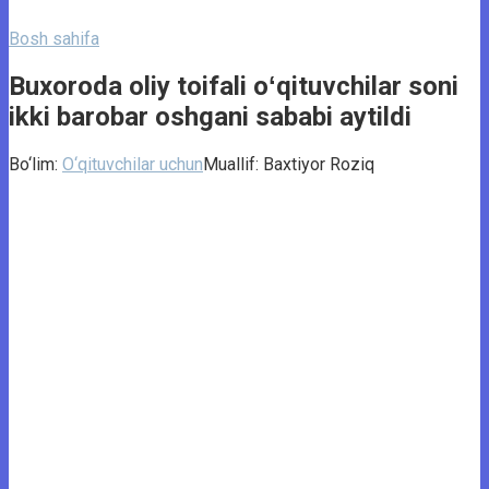
Bosh sahifa
Buxoroda oliy toifali oʻqituvchilar soni
ikki barobar oshgani sababi aytildi
Bo‘lim:
O‘qituvchilar uchun
Muallif:
Baxtiyor Roziq