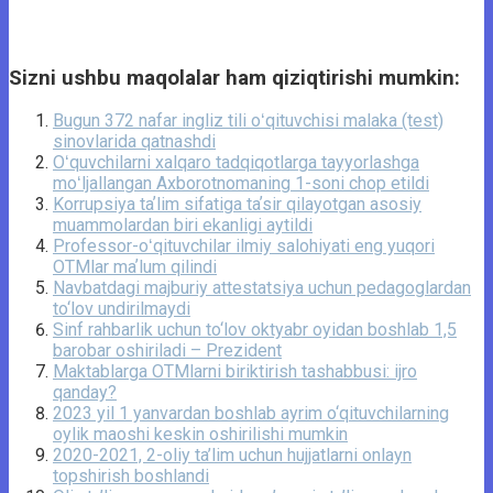
Sizni ushbu maqolalar ham qiziqtirishi mumkin:
Bugun 372 nafar ingliz tili oʻqituvchisi malaka (test)
sinovlarida qatnashdi
Oʻquvchilarni xalqaro tadqiqotlarga tayyorlashga
moʻljallangan Axborotnomaning 1-soni chop etildi
Korrupsiya taʼlim sifatiga taʼsir qilayotgan asosiy
muammolardan biri ekanligi aytildi
Professor-oʻqituvchilar ilmiy salohiyati eng yuqori
OTMlar maʼlum qilindi
Navbatdagi majburiy attestatsiya uchun pedagoglardan
to‘lov undirilmaydi
Sinf rahbarlik uchun to‘lov oktyabr oyidan boshlab 1,5
barobar oshiriladi – Prezident
Maktablarga OTMlarni biriktirish tashabbusi: ijro
qanday?
2023 yil 1 yanvardan boshlab ayrim o‘qituvchilarning
oylik maoshi keskin oshirilishi mumkin
2020-2021, 2-oliy ta’lim uchun hujjatlarni onlayn
topshirish boshlandi