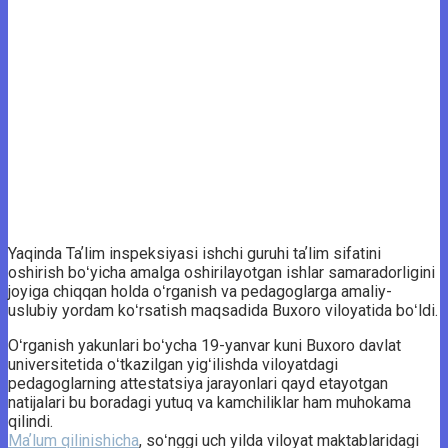
Yaqinda Taʼlim inspeksiyasi ishchi guruhi taʼlim sifatini
oshirish boʻyicha amalga oshirilayotgan ishlar samaradorligini
joyiga chiqqan holda oʻrganish va pedagoglarga amaliy-
uslubiy yordam koʻrsatish maqsadida Buxoro viloyatida boʻldi.
Oʻrganish yakunlari boʻycha 19-yanvar kuni Buxoro davlat
universitetida oʻtkazilgan yigʻilishda viloyatdagi
pedagoglarning attestatsiya jarayonlari qayd etayotgan
natijalari bu boradagi yutuq va kamchiliklar ham muhokama
qilindi.
Maʼlum qilinishicha
, soʻnggi uch yilda viloyat maktablaridagi