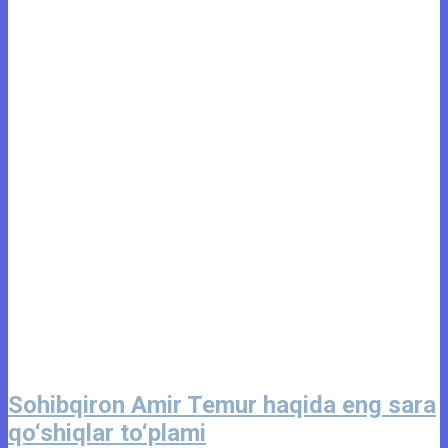
Sohibqiron Amir Temur haqida eng sara
qo‘shiqlar to‘plami