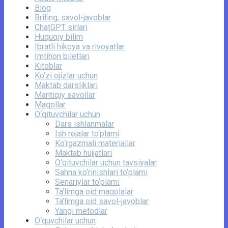
Blog
Brifing, savol-javoblar
ChatGPT sirlari
Huquqiy bilim
Ibratli hikoya va rivoyatlar
Imtihon biletlari
Kitoblar
Ko‘zi ojizlar uchun
Maktab darsliklari
Mantiqiy savollar
Maqollar
O‘qituvchilar uchun
Dars ishlanmalar
Ish rejalar to‘plami
Ko‘rgazmali materiallar
Maktab hujjatlari
O‘qituvchilar uchun tavsiyalar
Sahna ko‘rinishlari to‘plami
Senariylar to‘plami
Ta’limga oid maqolalar
Ta’limga oid savol-javoblar
Yangi metodlar
O‘quvchilar uchun