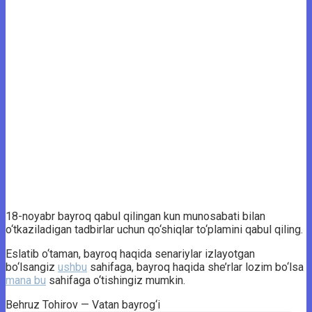
18-noyabr bayroq qabul qilingan kun munosabati bilan
o‘tkaziladigan tadbirlar uchun qo‘shiqlar to‘plamini qabul qiling.
Eslatib o‘taman, bayroq haqida senariylar izlayotgan
bo‘lsangiz
ushbu
sahifaga, bayroq haqida she’rlar lozim bo‘lsa
mana bu
sahifaga o‘tishingiz mumkin.
Behruz Tohirov — Vatan bayrog‘i