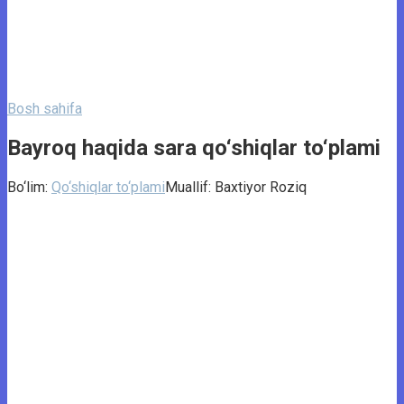
Bosh sahifa
Bayroq haqida sara qo‘shiqlar to‘plami
Bo‘lim:
Qo‘shiqlar to‘plami
Muallif:
Baxtiyor Roziq