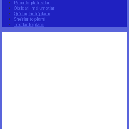
Psixologik testlar
Qiziqarli ma’lumotlar
Qo‘shiqlar to‘plami
She’rlar to‘plami
Testlar to‘plami