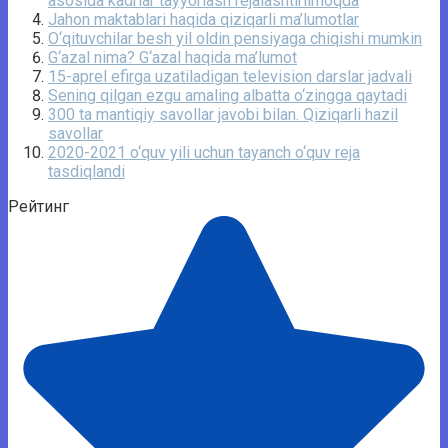
asosida kadrlar tayyorlash rejalashtirilmoqda
Jahon maktablari haqida qiziqarli ma’lumotlar
O‘qituvchilar besh yil oldin pensiyaga chiqishi mumkin
G‘azal nima? G‘azal haqida ma’lumot
15-aprel efirga uzatiladigan television darslar jadvali
Sening qilgan ezgu amaling albatta o‘zingga qaytadi
300 ta mantiqiy savollar javobi bilan. Qiziqarli hazil
savollar
2020-2021 o‘quv yili uchun tayanch o‘quv reja
tasdiqlandi
Рейтинг