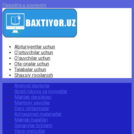
Перейти к контенту
Abituriyentlar uchun
O‘qituvchilar uchun
O‘quvchilar uchun
Ota-onalar uchun
Talabalar uchun
Shaxsiy rivojlanish
Android dasturlar
Ibratli hikoya va rivoyatlar
Maktab darsliklari
Mantiqiy savollar
Dars ishlanmalar
Ko‘rgazmali materiallar
Maktab hujjatlari
Senariylar to‘plami
Yangi metodlar