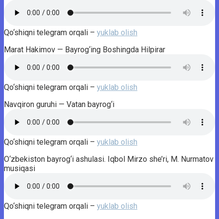
Qo‘shiqni telegram orqali –
yuklab olish
Marat Hakimov — Bayrog‘ing Boshingda Hilpirar
Qo‘shiqni telegram orqali –
yuklab olish
Navqiron guruhi — Vatan bayrog‘i
Qo‘shiqni telegram orqali –
yuklab olish
O‘zbekiston bayrog‘i ashulasi. Iqbol Mirzo she’ri, M. Nurmatov
musiqasi
Qo‘shiqni telegram orqali –
yuklab olish