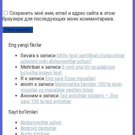
Сохранить моё имя, email и адрес сайта в этом
браузере для последующих моих комментариев.
Eng yangi fikrlar
Sevara
к записи
Milliy test sertifikati o‘qituvchilar
uchunmi yoki abituriyentlar uchun?
Mehriban
к записи
6-sinf ona tili va adabiyot
bo‘yicha onlayn test
R
к записи
Eng sara Ezop masallari
anoim
к записи
Matematika fanidan 100 ta qiyin
misollar va masalalar yechimi bilan
Аноним
к записи
Tez aytishlar to‘plami — Eng
sara 100 ta tez aytishlar
Sayt bo’limlari
Abituriyentlar uchun
Android dasturlar
Audio kitoblar