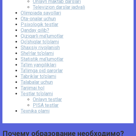
Onlayn maktab darslari
Televizion darslar jadvali
Olimpiada savollari
Ota-onalar uchun
Psixologik testlar
Qanday qilib?
Qiziqarli ma’lumotlar
Qo‘shiqlar to‘plami
Shaxsiy rivojlanish
She’rlar to‘plami
Statistik ma’lumotlar
Ta’lim yangiliklari
Ta’limga oid qarorlar
Tabriklar to'plami
Talabalar uchun
Tarjimai hol
Testlar to‘plami
Onlayn testlar
PISA testlar
Texnika olami
Почему образование необходимо?