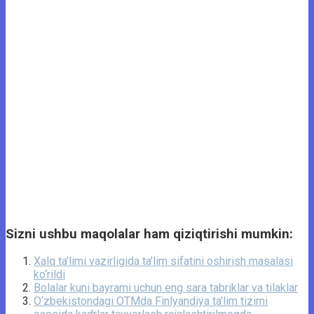
Sizni ushbu maqolalar ham qiziqtirishi mumkin:
Xalq ta’limi vazirligida ta’lim sifatini oshirish masalasi
ko‘rildi
Bolalar kuni bayrami uchun eng sara tabriklar va tilaklar
O‘zbekistondagi OTMda Finlyandiya ta’lim tizimi