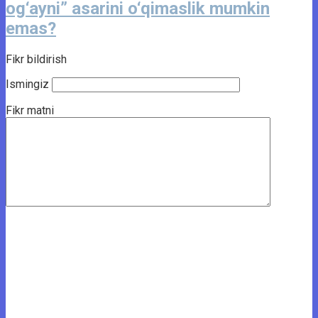
og‘ayni” asarini o‘qimaslik mumkin
emas?
Fikr bildirish
Ismingiz
Fikr matni