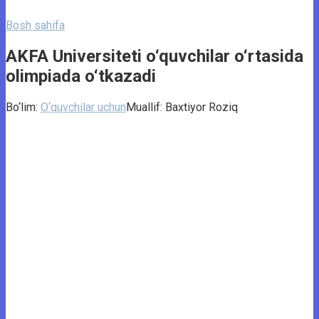
Bosh sahifa
AKFA Universiteti o‘quvchilar o‘rtasida
olimpiada o‘tkazadi
Bo‘lim:
O‘quvchilar uchun
Muallif:
Baxtiyor Roziq