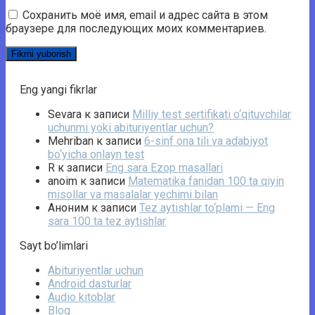
Сохранить моё имя, email и адрес сайта в этом
браузере для последующих моих комментариев.
Eng yangi fikrlar
Sevara
к записи
Milliy test sertifikati o‘qituvchilar
uchunmi yoki abituriyentlar uchun?
Mehriban
к записи
6-sinf ona tili va adabiyot
bo‘yicha onlayn test
R
к записи
Eng sara Ezop masallari
anoim
к записи
Matematika fanidan 100 ta qiyin
misollar va masalalar yechimi bilan
Аноним
к записи
Tez aytishlar to‘plami — Eng
sara 100 ta tez aytishlar
Sayt bo’limlari
Abituriyentlar uchun
Android dasturlar
Audio kitoblar
Blog