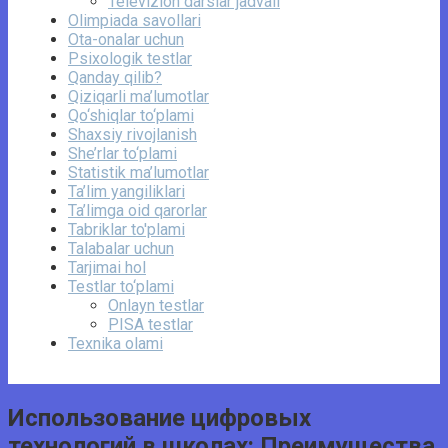
Televizion darslar jadvali
Olimpiada savollari
Ota-onalar uchun
Psixologik testlar
Qanday qilib?
Qiziqarli ma’lumotlar
Qo‘shiqlar to‘plami
Shaxsiy rivojlanish
She’rlar to‘plami
Statistik ma’lumotlar
Ta’lim yangiliklari
Ta’limga oid qarorlar
Tabriklar to'plami
Talabalar uchun
Tarjimai hol
Testlar to‘plami
Onlayn testlar
PISA testlar
Texnika olami
Использование цифровых
технологий в школах: Преимущества