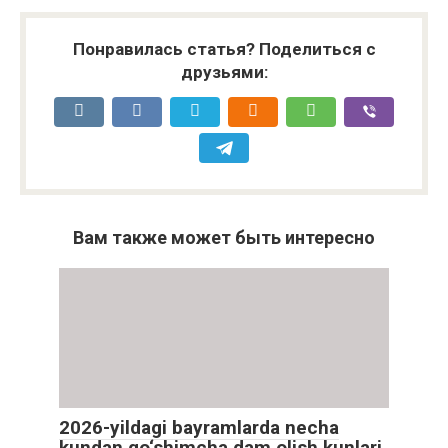
Понравилась статья? Поделиться с
друзьями:
Вам также может быть интересно
2026-yildagi bayramlarda necha
kundan qo‘shimcha dam olish kunlari