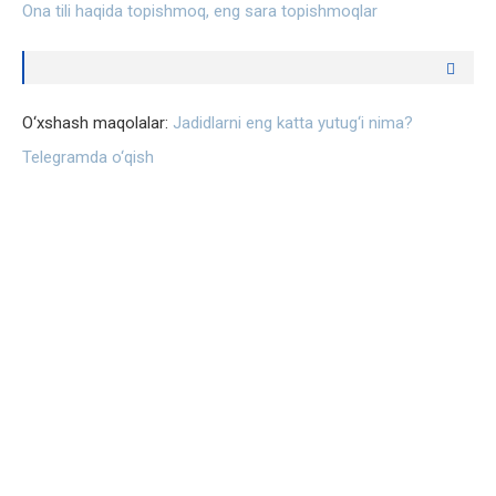
Ona tili haqida topishmoq, eng sara topishmoqlar
O‘xshash maqolalar:
Jadidlarni eng katta yutug‘i nima?
Telegramda o‘qish