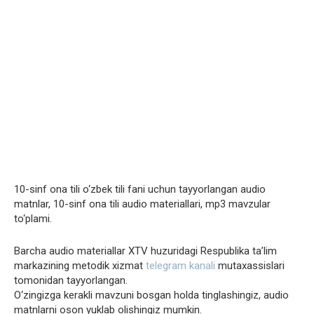
10-sinf ona tili o‘zbek tili fani uchun tayyorlangan audio
matnlar, 10-sinf ona tili audio materiallari, mp3 mavzular
to‘plami.
Barcha audio materiallar XTV huzuridagi Respublika ta’lim
markazining metodik xizmat
telegram kanali
mutaxassislari
tomonidan tayyorlangan.
O‘zingizga kerakli mavzuni bosgan holda tinglashingiz, audio
matnlarni oson yuklab olishingiz mumkin.