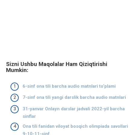
Sizni Ushbu Maqolalar Ham Qiziqtirishi
Mumkin:
6-sinf ona tili barcha audio matnlari to‘plami
7-sinf ona tili yangi darslik barcha audio matnlari
31-yanvar Onlayn darslar jadvali 2022-yil barcha
sinflar
Ona tili fanidan viloyat bosqich olimpiada savollari
9-10-11-sinf