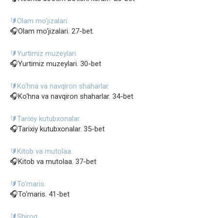
🔰Olam mo‘jizalari.
🎧Olam mo‘jizalari. 27-bet.
🔰Yurtimiz muzeylari.
🎧Yurtimiz muzeylari. 30-bet
🔰Ko‘hna va navqiron shaharlar.
🎧Ko‘hna va navqiron shaharlar. 34-bet
🔰Tarixiy kutubxonalar.
🎧Tarixiy kutubxonalar. 35-bet
🔰Kitob va mutolaa.
🎧Kitob va mutolaa. 37-bet
🔰To‘maris.
🎧To‘maris. 41-bet
🔰Shiroq.