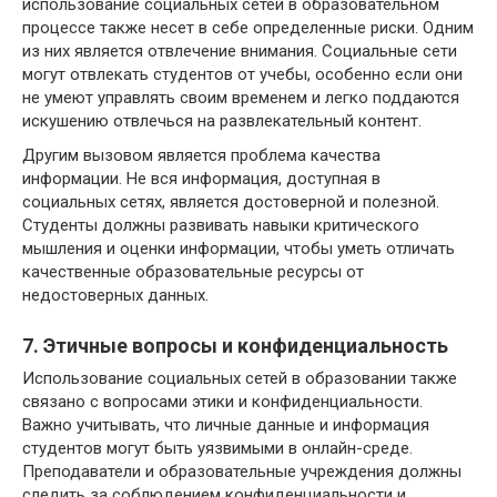
использование социальных сетей в образовательном
процессе также несет в себе определенные риски. Одним
из них является отвлечение внимания. Социальные сети
могут отвлекать студентов от учебы, особенно если они
не умеют управлять своим временем и легко поддаются
искушению отвлечься на развлекательный контент.
Другим вызовом является проблема качества
информации. Не вся информация, доступная в
социальных сетях, является достоверной и полезной.
Студенты должны развивать навыки критического
мышления и оценки информации, чтобы уметь отличать
качественные образовательные ресурсы от
недостоверных данных.
7. Этичные вопросы и конфиденциальность
Использование социальных сетей в образовании также
связано с вопросами этики и конфиденциальности.
Важно учитывать, что личные данные и информация
студентов могут быть уязвимыми в онлайн-среде.
Преподаватели и образовательные учреждения должны
следить за соблюдением конфиденциальности и