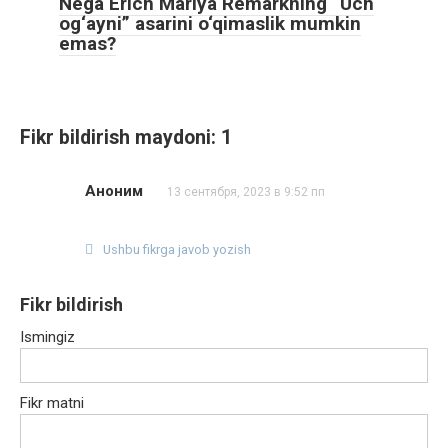
Nega Erich Mariya Remarkning “Uch
og‘ayni” asarini o‘qimaslik mumkin
emas?
Fikr bildirish maydoni: 1
Аноним
13 сентября, 2023 в 9:52 пп
Ushbu fikrga javob yozish
Fikr bildirish
Ismingiz
Fikr matni