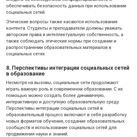
обеспечивать безопасность данных при использовании
социальных сетей.
Этические вопросы также касаются использования
контента. Студенты и преподаватели должны уважать
авторские права и интеллектуальную собственность, а
также соблюдать этические нормы при создании и
распространении образовательных материалов в
социальных сетях.
8. Перспективы интеграции социальных сетей
в образование
Несмотря на вызовы, социальные сети продолжают
играть важную роль в современном образовании. С их
помощью можно создать более динамичную,
интерактивную и доступную образовательную среду.
Перспективы интеграции социальных сетей в
образовательный процесс включают в себя разработку
новых форматов обучения, создание образовательных
сообществ и использование социальных сетей для
продвижения науки и знаний.