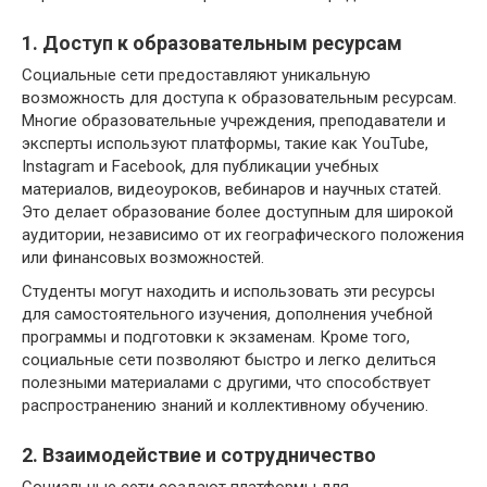
1. Доступ к образовательным ресурсам
Социальные сети предоставляют уникальную
возможность для доступа к образовательным ресурсам.
Многие образовательные учреждения, преподаватели и
эксперты используют платформы, такие как YouTube,
Instagram и Facebook, для публикации учебных
материалов, видеоуроков, вебинаров и научных статей.
Это делает образование более доступным для широкой
аудитории, независимо от их географического положения
или финансовых возможностей.
Студенты могут находить и использовать эти ресурсы
для самостоятельного изучения, дополнения учебной
программы и подготовки к экзаменам. Кроме того,
социальные сети позволяют быстро и легко делиться
полезными материалами с другими, что способствует
распространению знаний и коллективному обучению.
2. Взаимодействие и сотрудничество
Социальные сети создают платформы для