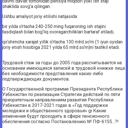
davrni davlat tomonidan pensiya miqdori yoki ish staji
shaklida sovg‘a qilingan.
Ushbu amaliyot joriy etilishi natijasida:
bir yilda o‘rtacha 240-250 ming fuqaroning ish stajini
tasdiqlash bilan bog‘liq ovoragarchiliklari bartaraf etiladi;
qo‘shimcha xarajat yillik o‘rtacha 130 mlrd.so‘m (1 iyun oyidan
joriy etish hisobiga 2021 yilda 65 mlrd.so‘m)ni tashkil etadi.
Трудовой стаж за годы до 2005 года рассчитывается на
основании имеющихся записей в трудовой книжке лица
без необходимости представления каких-либо
подтверждающих документов.
О Государственной программе Президента Республики
Узбекистан по реализации Стратегии действий по пяти
приоритетным направлениям развития Республики
Узбекистан в 2017-2021 годах в «Год поддержки
молодежи и общественного здоровья» gi Какие
изменения будут проходить в сфере пенсионного
обеспечения согласно Постановлению № ПФ-6155…?!