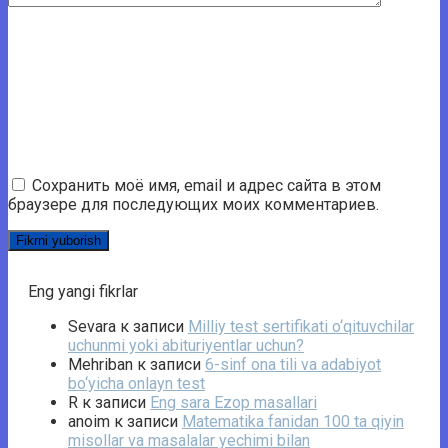
Сохранить моё имя, email и адрес сайта в этом
браузере для последующих моих комментариев.
Eng yangi fikrlar
Sevara
к записи
Milliy test sertifikati o‘qituvchilar
uchunmi yoki abituriyentlar uchun?
Mehriban
к записи
6-sinf ona tili va adabiyot
bo‘yicha onlayn test
R
к записи
Eng sara Ezop masallari
anoim
к записи
Matematika fanidan 100 ta qiyin
misollar va masalalar yechimi bilan