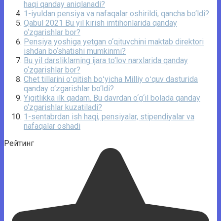
haqi qanday aniqlanadi?
1-iyuldan pensiya va nafaqalar oshirildi, qancha bo‘ldi?
Qabul 2021 Bu yil kirish imtihonlarida qanday
o‘zgarishlar bor?
Pensiya yoshiga yetgan o‘qituvchini maktab direktori
ishdan bo‘shatishi mumkinmi?
Bu yil darsliklarning ijara to‘lov narxlarida qanday
o‘zgarishlar bor?
Chet tillarini oʻqitish boʻyicha Milliy oʻquv dasturida
qanday o‘zgarishlar bo‘ldi?
Yigitlikka ilk qadam. Bu davrdan o‘g‘il bolada qanday
o‘zgarishlar kuzatiladi?
1-sentabrdan ish haqi, pensiyalar, stipendiyalar va
nafaqalar oshadi
Рейтинг