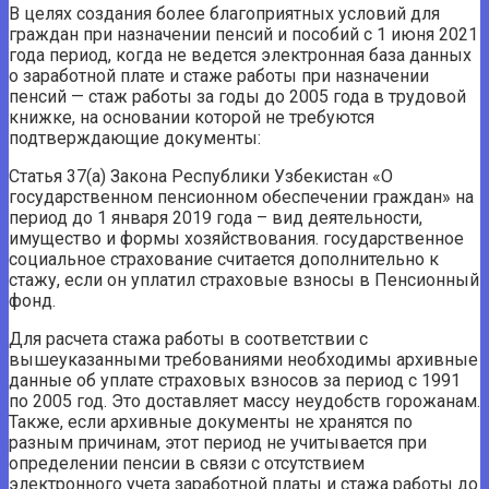
В целях создания более благоприятных условий для
граждан при назначении пенсий и пособий с 1 июня 2021
года период, когда не ведется электронная база данных
о заработной плате и стаже работы при назначении
пенсий — стаж работы за годы до 2005 года в трудовой
книжке, на основании которой не требуются
подтверждающие документы:
Статья 37(а) Закона Республики Узбекистан «О
государственном пенсионном обеспечении граждан» на
период до 1 января 2019 года – вид деятельности,
имущество и формы хозяйствования. государственное
социальное страхование считается дополнительно к
стажу, если он уплатил страховые взносы в Пенсионный
фонд.
Для расчета стажа работы в соответствии с
вышеуказанными требованиями необходимы архивные
данные об уплате страховых взносов за период с 1991
по 2005 год. Это доставляет массу неудобств горожанам.
Также, если архивные документы не хранятся по
разным причинам, этот период не учитывается при
определении пенсии в связи с отсутствием
электронного учета заработной платы и стажа работы до