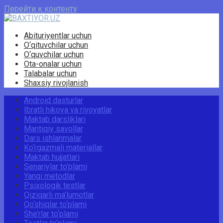
Перейти к контенту
Abituriyentlar uchun
O‘qituvchilar uchun
O‘quvchilar uchun
Ota-onalar uchun
Talabalar uchun
Shaxsiy rivojlanish
Android dasturlar
Ibratli hikoya va rivoyatlar
Maktab darsliklari
Mantiqiy savollar
Dars ishlanmalar
Ko‘rgazmali materiallar
Maktab hujjatlari
Senariylar to‘plami
Yangi metodlar
Psixologik testlar
Qiziqarli ma’lumotlar
Qo‘shiqlar to‘plami
She’rlar to‘plami