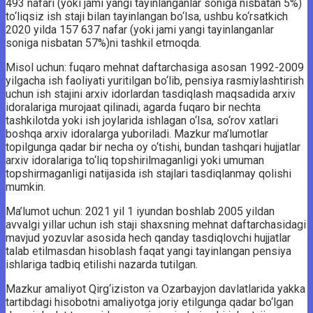
493 nafari (yoki jami yangi tayinlanganlar soniga nisbatan 5%)
to‘liqsiz ish staji bilan tayinlangan bo‘lsa, ushbu ko‘rsatkich
2020 yilda 157 637 nafar (yoki jami yangi tayinlanganlar
soniga nisbatan 57%)ni tashkil etmoqda.
Misol uchun: fuqaro mehnat daftarchasiga asosan 1992-2009
yilgacha ish faoliyati yuritilgan bo‘lib, pensiya rasmiylashtirish
uchun ish stajini arxiv idorlardan tasdiqlash maqsadida arxiv
idoralariga murojaat qilinadi, agarda fuqaro bir nechta
tashkilotda yoki ish joylarida ishlagan o‘lsa, so‘rov xatlari
boshqa arxiv idoralarga yuboriladi. Mazkur ma’lumotlar
topilgunga qadar bir necha oy o‘tishi, bundan tashqari hujjatlar
arxiv idoralariga to‘liq topshirilmaganligi yoki umuman
topshirmaganligi natijasida ish stajlari tasdiqlanmay qolishi
mumkin.
Ma’lumot uchun: 2021 yil 1 iyundan boshlab 2005 yildan
avvalgi yillar uchun ish staji shaxsning mehnat daftarchasidagi
mavjud yozuvlar asosida hech qanday tasdiqlovchi hujjatlar
talab etilmasdan hisoblash faqat yangi tayinlangan pensiya
ishlariga tadbiq etilishi nazarda tutilgan.
Mazkur amaliyot Qirg‘iziston va Ozarbayjon davlatlarida yakka
tartibdagi hisobotni amaliyotga joriy etilgunga qadar bo‘lgan