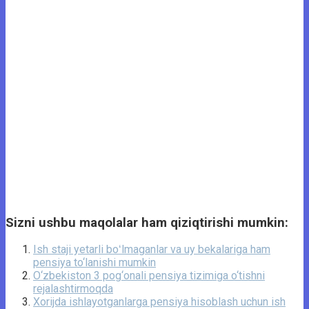
Sizni ushbu maqolalar ham qiziqtirishi mumkin:
Ish staji yetarli boʻlmaganlar va uy bekalariga ham
pensiya to‘lanishi mumkin
O‘zbekiston 3 pog‘onali pensiya tizimiga o‘tishni
rejalashtirmoqda
Xorijda ishlayotganlarga pensiya hisoblash uchun ish