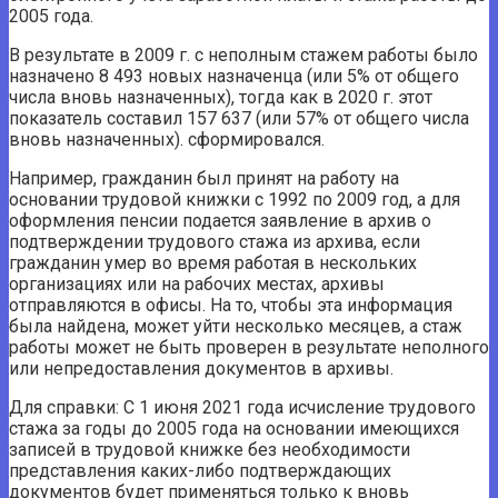
2005 года.
В результате в 2009 г. с неполным стажем работы было
назначено 8 493 новых назначенца (или 5% от общего
числа вновь назначенных), тогда как в 2020 г. этот
показатель составил 157 637 (или 57% от общего числа
вновь назначенных). сформировался.
Например, гражданин был принят на работу на
основании трудовой книжки с 1992 по 2009 год, а для
оформления пенсии подается заявление в архив о
подтверждении трудового стажа из архива, если
гражданин умер во время работая в нескольких
организациях или на рабочих местах, архивы
отправляются в офисы. На то, чтобы эта информация
была найдена, может уйти несколько месяцев, а стаж
работы может не быть проверен в результате неполного
или непредоставления документов в архивы.
Для справки: С 1 июня 2021 года исчисление трудового
стажа за годы до 2005 года на основании имеющихся
записей в трудовой книжке без необходимости
представления каких-либо подтверждающих
документов будет применяться только к вновь