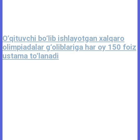
O‘qituvchi bo‘lib ishlayotgan xalqaro
olimpiadalar g‘oliblariga har oy 150 foiz
ustama to‘lanadi