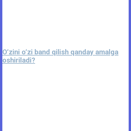
O‘zini o‘zi band qilish qanday amalga
oshiriladi?