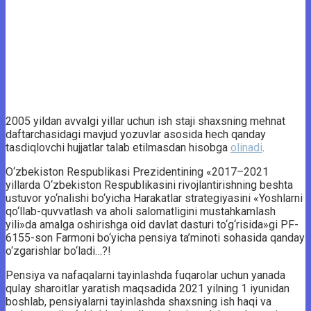
2005 yildan avvalgi yillar uchun ish staji shaxsning mehnat
daftarchasidagi mavjud yozuvlar asosida hech qanday
tasdiqlovchi hujjatlar talab etilmasdan hisobga
olinadi
.
O‘zbekiston Respublikasi Prezidentining «2017–2021
yillarda O‘zbekiston Respublikasini rivojlantirishning beshta
ustuvor yo‘nalishi bo‘yicha Harakatlar strategiyasini «Yoshlarni
qo‘llab-quvvatlash va aholi salomatligini mustahkamlash
yili»da amalga oshirishga oid davlat dasturi to‘g‘risida»gi PF-
6155-son Farmoni bo‘yicha pensiya ta’minoti sohasida qanday
o‘zgarishlar bo‘ladi…?!
Pensiya va nafaqalarni tayinlashda fuqarolar uchun yanada
qulay sharoitlar yaratish maqsadida 2021 yilning 1 iyunidan
boshlab, pensiyalarni tayinlashda shaxsning ish haqi va