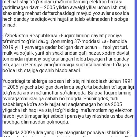
mehnat staji to‘g‘risidagi ma’lumotlarning elektron bazasi
yuritilmagan davr – 2005 yildan avvalgi yillar uchun ish staji
shaxsning mehnat daftarchasidagi mavjud yozuvlar asosida
hech qanday tasdiqlovchi hujjatlar talab etilmasdan hisobga
olinadi:
O‘zbekiston Respublikasi «Fuqarolarning davlat pensiya
ta’minoti to‘g‘risi da»gi Qonunning 37-moddasi «a» bandida
2019 yil 1 yanvarga qadar bo‘lgan davr uchun — faoliyat turi,
mulk va xo‘jalik yuritish shakllaridan qat’i nazar, xodim davlat
tomonidan ijtimoiy sug‘urtalangan holda bajargan har qanday
ish, agar u Pensiya jamg‘armasiga sug‘urta badallari to‘lagan
bo‘lsa ish stajiga qo‘shib hisoblanadi.
Yuqoridagi talablarga asosan ish stajini hisoblash uchun 1991
— 2005 yilgacha bo‘lgan davrlarda sug‘urta badalari to‘laganligi
to‘g‘risda arxiv ma’lumotlar so‘ralmoqda. Bu esa fuqarolarning
ovoragarchiliklariga sabab bo‘lmoqda. Shuningdek, turli
sabablarga ko‘ra arxiv hujjatlari saqlanmagan bo‘lsa 2005
yilgacha ish haqi va staji to‘g‘risidagi ma’lumotlarning elektron
hisobi yuritilmaganligi sababli pensiya tayinlashda ushbu davr
hisobga olinmasdan qolmoqda.
Natijada 2009 yilda yangi tayinlanganlar pensiya ishlaridan 8