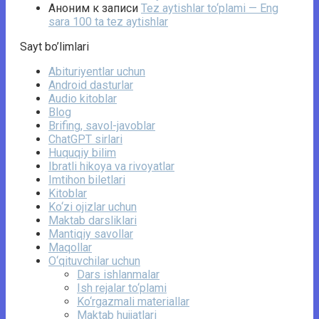
Аноним
к записи
Tez aytishlar to‘plami — Eng
sara 100 ta tez aytishlar
Sayt bo’limlari
Abituriyentlar uchun
Android dasturlar
Audio kitoblar
Blog
Brifing, savol-javoblar
ChatGPT sirlari
Huquqiy bilim
Ibratli hikoya va rivoyatlar
Imtihon biletlari
Kitoblar
Ko‘zi ojizlar uchun
Maktab darsliklari
Mantiqiy savollar
Maqollar
O‘qituvchilar uchun
Dars ishlanmalar
Ish rejalar to‘plami
Ko‘rgazmali materiallar
Maktab hujjatlari