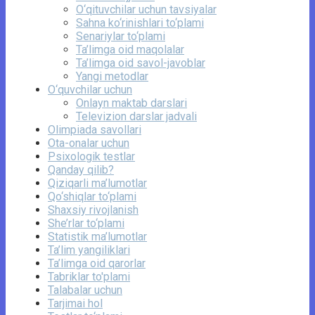
O‘qituvchilar uchun tavsiyalar
Sahna ko‘rinishlari to‘plami
Senariylar to‘plami
Ta’limga oid maqolalar
Ta’limga oid savol-javoblar
Yangi metodlar
O‘quvchilar uchun
Onlayn maktab darslari
Televizion darslar jadvali
Olimpiada savollari
Ota-onalar uchun
Psixologik testlar
Qanday qilib?
Qiziqarli ma’lumotlar
Qo‘shiqlar to‘plami
Shaxsiy rivojlanish
She’rlar to‘plami
Statistik ma’lumotlar
Ta’lim yangiliklari
Ta’limga oid qarorlar
Tabriklar to'plami
Talabalar uchun
Tarjimai hol