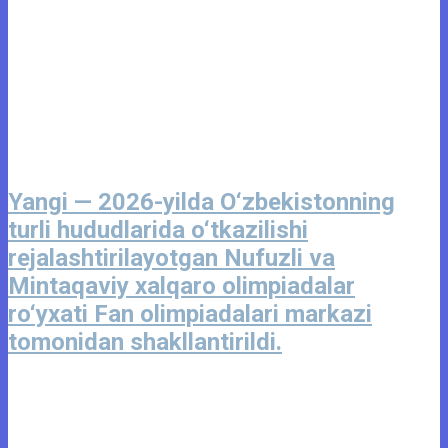
Yangi — 2026-yilda O‘zbekistonning
turli hududlarida o‘tkazilishi
rejalashtirilayotgan Nufuzli va
Mintaqaviy xalqaro olimpiadalar
ro‘yxati Fan olimpiadalari markazi
tomonidan shakllantirildi.