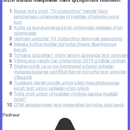
Bugun toifa olish, “Yil o‘qituvchisi” hamda Vazir
jamg‘armasi ustamalariga ro‘yxatdan o‘tishning oxirgi
kuni
Kollej va texnikumlarga kirish imtihonlari natijalari e’lon
qilinmoqda
Hurmatli ustozlar! Yil o‘qituvchisi tanlovida qatnashing
Malaka toifasi testlari bo‘yicha Onlayn Apellyatsiya
berish
To‘maris izdoshlari” milliy tanlovi doirasida test sinovlari
Yilning eng yaxshi fan o‘qituvchisi 2019 g‘oliblar ro‘yhati
Shaharsozlik va uy-joy kommunal xo‘jaligi sohalari
mutaxassislariga sertifikat berish bo‘yicha test sinovlari
o‘tkazildi
Toshkent davlat yuridik universiteti magistraturasiga
kirish test sinovi natijalari e’lon qilindi
Toifa olish uchun ro‘yxatdan o‘tishga qancha muddat
qoldi?
DTM tarqalayotgan test materiallari bo‘yicha izoh berdi
Рейтинг