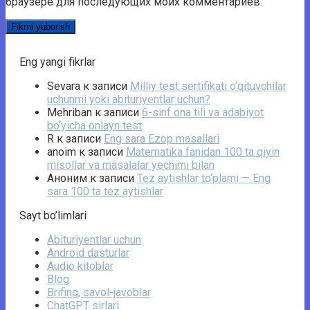
браузере для последующих моих комментариев.
Eng yangi fikrlar
Sevara
к записи
Milliy test sertifikati o‘qituvchilar
uchunmi yoki abituriyentlar uchun?
Mehriban
к записи
6-sinf ona tili va adabiyot
bo‘yicha onlayn test
R
к записи
Eng sara Ezop masallari
anoim
к записи
Matematika fanidan 100 ta qiyin
misollar va masalalar yechimi bilan
Аноним
к записи
Tez aytishlar to‘plami — Eng
sara 100 ta tez aytishlar
Sayt bo’limlari
Abituriyentlar uchun
Android dasturlar
Audio kitoblar
Blog
Brifing, savol-javoblar
ChatGPT sirlari