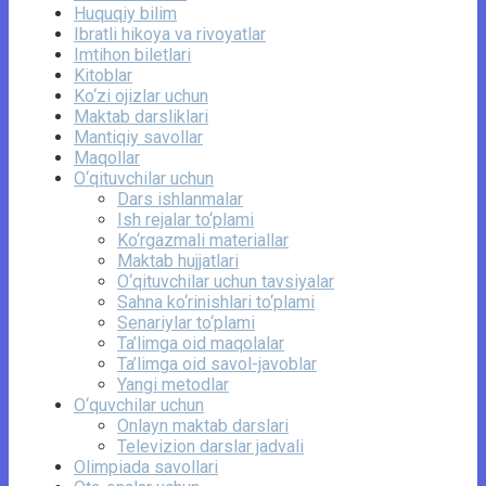
Huquqiy bilim
Ibratli hikoya va rivoyatlar
Imtihon biletlari
Kitoblar
Ko‘zi ojizlar uchun
Maktab darsliklari
Mantiqiy savollar
Maqollar
O‘qituvchilar uchun
Dars ishlanmalar
Ish rejalar to‘plami
Ko‘rgazmali materiallar
Maktab hujjatlari
O‘qituvchilar uchun tavsiyalar
Sahna ko‘rinishlari to‘plami
Senariylar to‘plami
Ta’limga oid maqolalar
Ta’limga oid savol-javoblar
Yangi metodlar
O‘quvchilar uchun
Onlayn maktab darslari
Televizion darslar jadvali
Olimpiada savollari