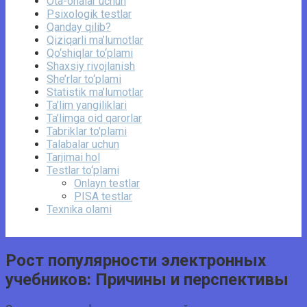
Ota-onalar uchun
Psixologik testlar
Qanday qilib?
Qiziqarli ma’lumotlar
Qo‘shiqlar to‘plami
Shaxsiy rivojlanish
She’rlar to‘plami
Statistik ma’lumotlar
Ta’lim yangiliklari
Ta’limga oid qarorlar
Tabriklar to'plami
Talabalar uchun
Tarjimai hol
Testlar to‘plami
Onlayn testlar
PISA testlar
Texnika olami
Рост популярности электронных
учебников: Причины и перспективы