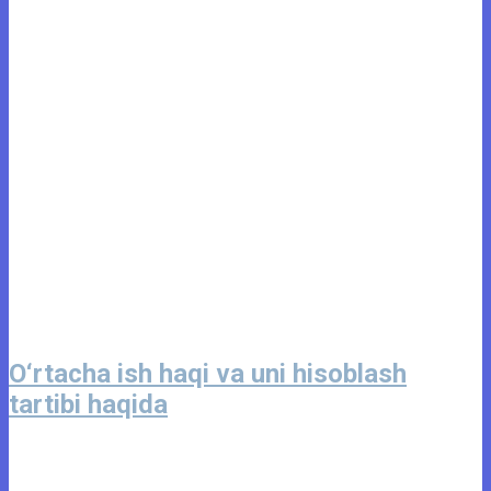
O‘rtacha ish haqi va uni hisoblash
tartibi haqida