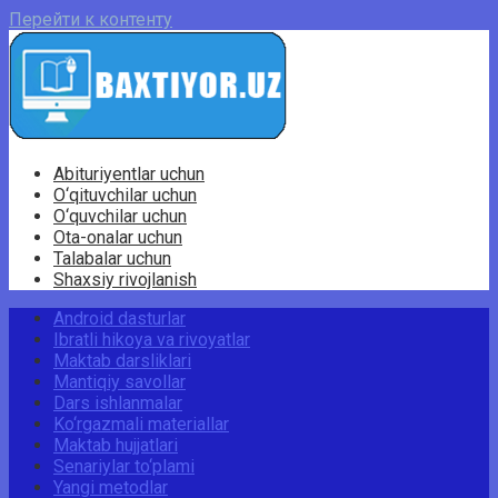
Перейти к контенту
Abituriyentlar uchun
O‘qituvchilar uchun
O‘quvchilar uchun
Ota-onalar uchun
Talabalar uchun
Shaxsiy rivojlanish
Android dasturlar
Ibratli hikoya va rivoyatlar
Maktab darsliklari
Mantiqiy savollar
Dars ishlanmalar
Ko‘rgazmali materiallar
Maktab hujjatlari
Senariylar to‘plami
Yangi metodlar