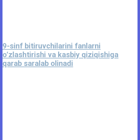
9-sinf bitiruvchilarini fanlarni
o‘zlashtirishi va kasbiy qiziqishiga
qarab saralab olinadi