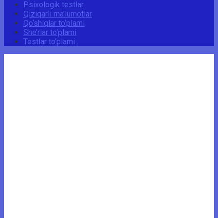
Psixologik testlar
Qiziqarli ma’lumotlar
Qo‘shiqlar to‘plami
She’rlar to‘plami
Testlar to‘plami