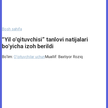
Bosh sahifa
“Yil o‘qituvchisi” tanlovi natijalari
bo‘yicha izoh berildi
Bo‘lim:
O‘qituvchilar uchun
Muallif:
Baxtiyor Roziq