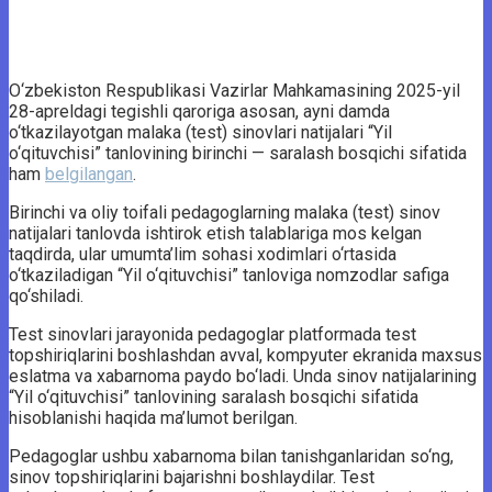
O‘zbekiston Respublikasi Vazirlar Mahkamasining 2025-yil
28-apreldagi tegishli qaroriga asosan, ayni damda
o‘tkazilayotgan malaka (test) sinovlari natijalari “Yil
o‘qituvchisi” tanlovining birinchi — saralash bosqichi sifatida
ham
belgilangan
.
Birinchi va oliy toifali pedagoglarning malaka (test) sinov
natijalari tanlovda ishtirok etish talablariga mos kelgan
taqdirda, ular umumta’lim sohasi xodimlari o‘rtasida
o‘tkaziladigan “Yil o‘qituvchisi” tanloviga nomzodlar safiga
qo‘shiladi.
Test sinovlari jarayonida pedagoglar platformada test
topshiriqlarini boshlashdan avval, kompyuter ekranida maxsus
eslatma va xabarnoma paydo bo‘ladi. Unda sinov natijalarining
“Yil o‘qituvchisi” tanlovining saralash bosqichi sifatida
hisoblanishi haqida ma’lumot berilgan.
Pedagoglar ushbu xabarnoma bilan tanishganlaridan so‘ng,
sinov topshiriqlarini bajarishni boshlaydilar. Test