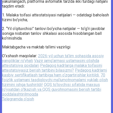
yakunlangach, platforma avtomatik tarzda ikki turdagi natijani
taqdim etadi:
1. Malaka toifasi attestatsiyasi natijalari — odatdagi baholash
tizimi bo‘yicha;
2. “Yil o‘qituvchisi” tanlovi bo‘yicha natijalar — to‘g‘ri javoblar
soniga nisbatan tanlov shkalasi asosida hisoblangan ball
ko‘rinishida.
Maktabgacha va maktab ta’limi vazirligi
O‘xshash maqolalar:
2026-yil uchun ta’lim sohasida asosiy
yangiliklar ro‘yhati
Vazir jamg‘armasi ustamasini olishda
attestatsiya qoidalari
Pedagog kadrlarga malaka toifasini
attestatsiyasiz berish tartibini bilasizmi?
Pedagog kadrlarni
kasbiy sertifikatlash tartibiga ham o‘zgartirishlar kiritildi.
70
foizlik ustamani tasdiqlovchi maʼlumotnomalarni yuklab olish
tizimini ishga tushirildi!
QQS to‘lovchisi sifatida maxsus
ro‘yxatdan o‘tkazish va QQS guvohnomasini berish tartibi
soddalashtirilmoqda
Telegramda o‘qish