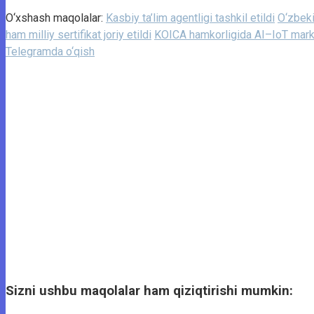
O‘xshash maqolalar:
Kasbiy ta’lim agentligi tashkil etildi
O‘zbeki
ham milliy sertifikat joriy etildi
KOICA hamkorligida AI–IoT marka
Telegramda o‘qish
Sizni ushbu maqolalar ham qiziqtirishi mumkin: