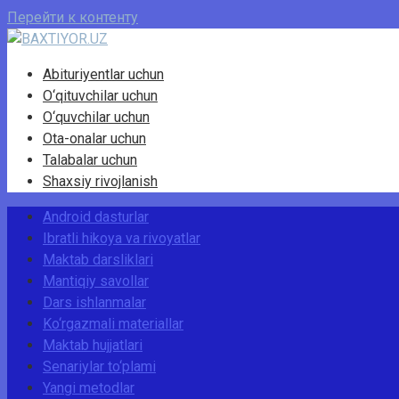
Перейти к контенту
Abituriyentlar uchun
O‘qituvchilar uchun
O‘quvchilar uchun
Ota-onalar uchun
Talabalar uchun
Shaxsiy rivojlanish
Android dasturlar
Ibratli hikoya va rivoyatlar
Maktab darsliklari
Mantiqiy savollar
Dars ishlanmalar
Ko‘rgazmali materiallar
Maktab hujjatlari
Senariylar to‘plami
Yangi metodlar