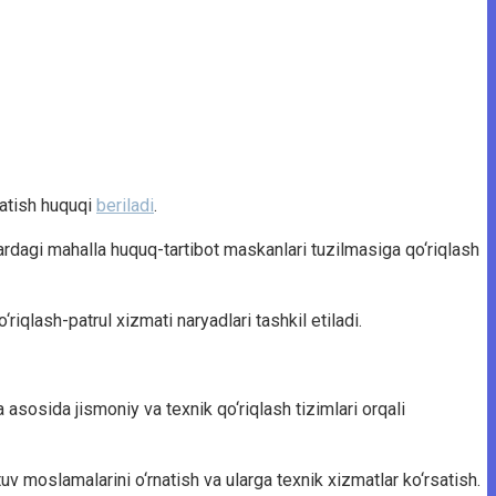
satish huquqi
beriladi
.
lardagi mahalla huquq-tartibot maskanlari tuzilmasiga qo‘riqlash
iqlash-patrul xizmati naryadlari tashkil etiladi.
oma asosida jismoniy va texnik qo‘riqlash tizimlari orqali
 moslamalarini o‘rnatish va ularga texnik xizmatlar ko‘rsatish.