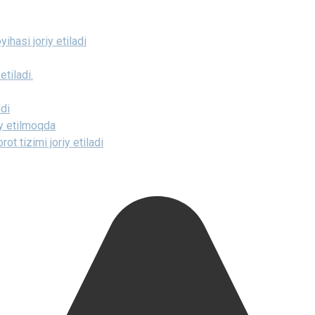
ihasi joriy etiladi
etiladi.
ldi
iy etilmoqda
t tizimi joriy etiladi