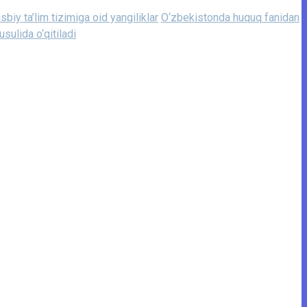
sbiy ta’lim tizimiga oid yangiliklar
O‘zbekistonda huquq fanidan
sulida o‘qitiladi