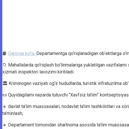
📙
Qarorga ko‘ra,
Departamentga qo‘riqlanadigan ob’ektlarga o‘rna
📁 Mahallalarda qo‘riqlash bo‘linmalariga yuklatilgan vazifalarn
xizmati inspektori lavozimi kiritiladi.
🏛 Kriminogen vaziyati og‘ir hududlarda, turistik infratuzilma o
📜 Quyidagilarni nazarda tutuvchi “Xavfsiz ta’lim” kontseptsiyasi 
🔹 davlat ta’lim muassasalari, nodavlat ta’lim tashkilotlari va xori
ta’minlash;
🔹 Departament tomonidan shartnoma asosida ta’lim muassasalarig