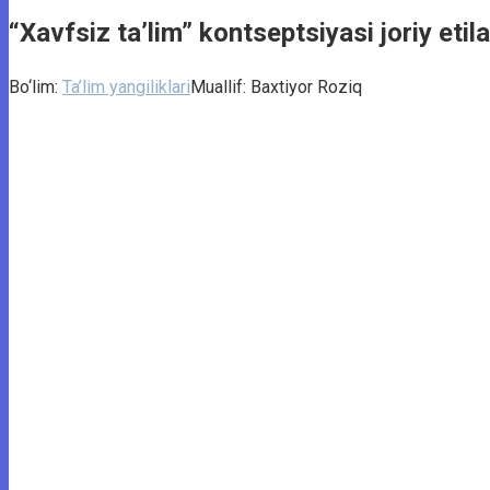
“Xavfsiz taʼlim” kontseptsiyasi joriy etila
Bo‘lim:
Ta’lim yangiliklari
Muallif:
Baxtiyor Roziq