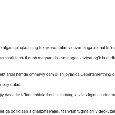
tilgan qo‘riqlashning texnik vositalari va tizimlariga xizmat ko‘r
i samarali tashkil etish maqsadida kriminogen vaziyat og‘ir hudud
b’ektlarida hamda ommaviy dam olish joylarida Departamentning qo‘r
joriy etiladi:
jiy davlatlar ta’lim tashkilotlari filiallarining xavfsizligini shartn
a qo‘riqlash signalizatsiyalari, tashvish tugmalari, videokuzatuv