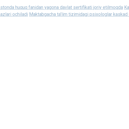
stonda huquq fanidan yagona davlat sertifikati joriy etilmoqda
Ka
zlari ochiladi
Maktabgacha ta’lim tizimidagi psixologlar kaskad u