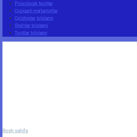
Psixologik testlar
Qiziqarli ma’lumotlar
Qo‘shiqlar to‘plami
She’rlar to‘plami
Testlar to‘plami
Bosh sahifa