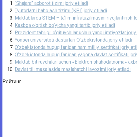
“Shajara” axborot tizimi joriy etiladi
Tyutorlarni baholash tizimi (KPI) joriy etiladi
Maktablarda STEM – taʼlim infratuzilmasini rivojlantirish loy
Kasbga o‘qitish bo‘yicha yangi tartib joriy etiladi
Prezident tabrigi: o‘qituvchilar uchun yangi imtiyozlar joriy 
Yonsei universiteti dasturlari Oʻzbekistonda joriy etiladi
O‘zbekistonda huquq fanidan ham milliy sertifikat joriy eti
O‘zbekistonda huquq fanidan yagona davlat sertifikati jor
Maktab bitiruvchilari uchun «Elektron shahodatnoma» axboro
Davlat tili masalasida maslahatchi lavozimi joriy etiladi
Рейтинг