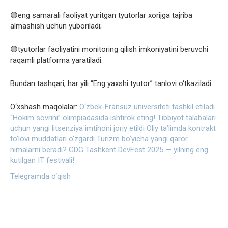
🟢eng samarali faoliyat yuritgan tyutorlar xorijga tajriba
almashish uchun yuboriladi;
🟢tyutorlar faoliyatini monitoring qilish imkoniyatini beruvchi
raqamli platforma yaratiladi.
Bundan tashqari, har yili “Eng yaxshi tyutor” tanlovi o‘tkaziladi.
O‘xshash maqolalar:
O‘zbek-Fransuz universiteti tashkil etiladi
“Hokim sovrini” olimpiadasida ishtirok eting!
Tibbiyot talabalari
uchun yangi litsenziya imtihoni joriy etildi
Oliy ta’limda kontrakt
to‘lovi muddatlari o‘zgardi
Turizm bo‘yicha yangi qaror
nimalarni beradi?
GDG Tashkent DevFest 2025 — yilning eng
kutilgan IT festivali!
Telegramda o‘qish