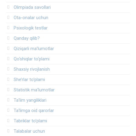
Olimpiada savollari
Ota-onalar uchun
Psixologik testlar
Qanday qilib?
Qiziqarli ma’lumotlar
Qo‘shiqlar to‘plami
Shaxsiy rivojlanish
She’rlar to‘plami
Statistik ma’lumotlar
Ta’lim yangiliklari
Ta’limga oid qarorlar
Tabriklar to'plami
Talabalar uchun