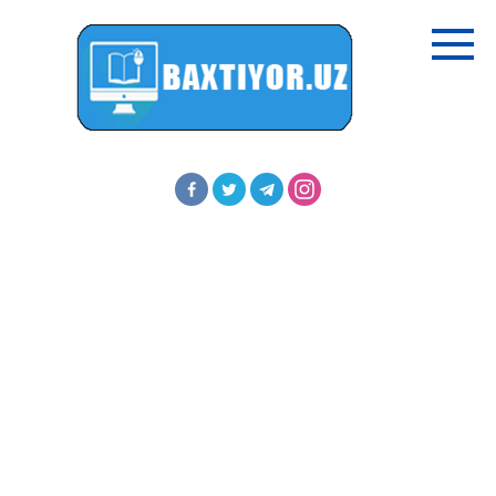
Перейти
к
контенту