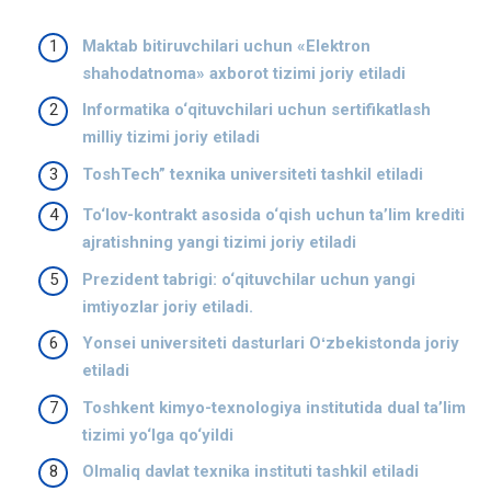
Maktab bitiruvchilari uchun «Elektron
shahodatnoma» axborot tizimi joriy etiladi
Informatika o‘qituvchilari uchun sertifikatlash
milliy tizimi joriy etiladi
ToshTech” texnika universiteti tashkil etiladi
To‘lov-kontrakt asosida o‘qish uchun ta’lim krediti
ajratishning yangi tizimi joriy etiladi
Prezident tabrigi: o‘qituvchilar uchun yangi
imtiyozlar joriy etiladi.
Yonsei universiteti dasturlari Oʻzbekistonda joriy
etiladi
Toshkent kimyo-texnologiya institutida dual ta’lim
tizimi yo‘lga qo‘yildi
Olmaliq davlat texnika instituti tashkil etiladi