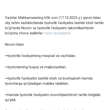
Vazirlar Mahkamasining 656-son (17.10.2025-y.) qarori bilan
oliy ta’lim tashkilotlarida tyutorlik faoliyatini tashkil etish tartibi
to‘g‘risida Nizom va tyutorlik faoliyatini takomillashtirish
bo‘yicha chora-tadbirlar
rejasi
tasdiqlandi
.
Nizom bilan:
➖tyutorlik faoliyatining maqsad va vazifalari;
➖tyutorlarning huquq va majburiyatlari;
➖tyutorlik faoliyatini tashkil etish va boshqarish hamda
tyutorlarga qo‘yiladigan malaka talablari;
➖hamda tyutorlik faoliyatini muvofiqlashtirish tartibi belgilab
qo‘yildi.