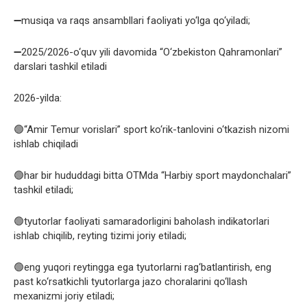
➖musiqa va raqs ansambllari faoliyati yo‘lga qo‘yiladi;
➖2025/2026-o‘quv yili davomida “O‘zbekiston Qahramonlari”
darslari tashkil etiladi
2026-yilda:
🟢“Amir Temur vorislari” sport ko‘rik-tanlovini o‘tkazish nizomi
ishlab chiqiladi
🟢har bir hududdagi bitta OTMda “Harbiy sport maydonchalari”
tashkil etiladi;
🟢tyutorlar faoliyati samaradorligini baholash indikatorlari
ishlab chiqilib, reyting tizimi joriy etiladi;
🟢eng yuqori reytingga ega tyutorlarni rag‘batlantirish, eng
past ko‘rsatkichli tyutorlarga jazo choralarini qo‘llash
mexanizmi joriy etiladi;