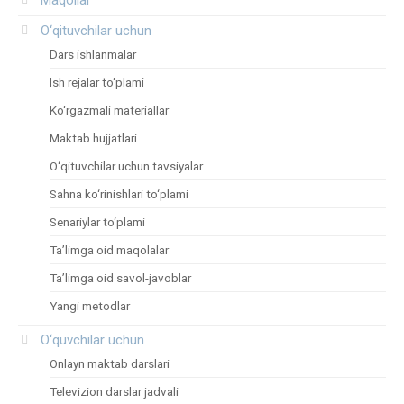
O‘qituvchilar uchun
Dars ishlanmalar
Ish rejalar to‘plami
Ko‘rgazmali materiallar
Maktab hujjatlari
O‘qituvchilar uchun tavsiyalar
Sahna ko‘rinishlari to‘plami
Senariylar to‘plami
Ta’limga oid maqolalar
Ta’limga oid savol-javoblar
Yangi metodlar
O‘quvchilar uchun
Onlayn maktab darslari
Televizion darslar jadvali