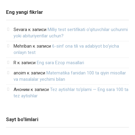
Eng yangi fikrlar
Sevara
к записи
Milliy test sertifikati o‘qituvchilar uchunmi
yoki abituriyentlar uchun?
Mehriban
к записи
6-sinf ona tili va adabiyot bo‘yicha
onlayn test
R
к записи
Eng sara Ezop masallari
anoim
к записи
Matematika fanidan 100 ta qiyin misollar
va masalalar yechimi bilan
Аноним
к записи
Tez aytishlar to‘plami — Eng sara 100 ta
tez aytishlar
Sayt bo’limlari