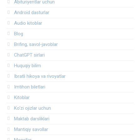
Abituriyentlar uchun
Android dasturlar
Audio kitoblar
Blog
Brifing, savol-javoblar
ChatGPT sirlari
Huquqiy bilim
Ibratli hikoya va rivoyatlar
Imtihon biletlari
Kitoblar
Ko‘zi ojizlar uchun
Maktab darsliklari
Mantiqiy savollar
Maqollar