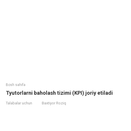
Bosh sahifa
Tyutorlarni baholash tizimi (KPI) joriy etiladi
Talabalar uchun
Baxtiyor Roziq