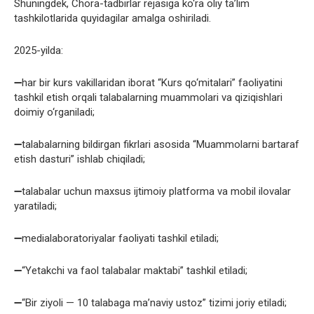
Shuningdek, Chora-tadbirlar rejasiga ko‘ra oliy ta’lim
tashkilotlarida quyidagilar amalga oshiriladi.
2025-yilda:
➖har bir kurs vakillaridan iborat “Kurs qo‘mitalari” faoliyatini
tashkil etish orqali talabalarning muammolari va qiziqishlari
doimiy o‘rganiladi;
➖talabalarning bildirgan fikrlari asosida “Muammolarni bartaraf
etish dasturi” ishlab chiqiladi;
➖talabalar uchun maxsus ijtimoiy platforma va mobil ilovalar
yaratiladi;
➖medialaboratoriyalar faoliyati tashkil etiladi;
➖“Yetakchi va faol talabalar maktabi” tashkil etiladi;
➖“Bir ziyoli — 10 talabaga ma’naviy ustoz” tizimi joriy etiladi;