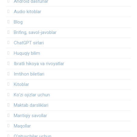
Android dasturlar
Audio kitoblar
Blog
Brifing, savol-javoblar
ChatGPT sirlari
Huquqiy bilim
Ibratli hikoya va rivoyatlar
Imtihon biletlari
Kitoblar
Ko‘zi ojizlar uchun
Maktab darsliklari
Mantiqiy savollar
Maqollar
O‘qituvchilar uchun