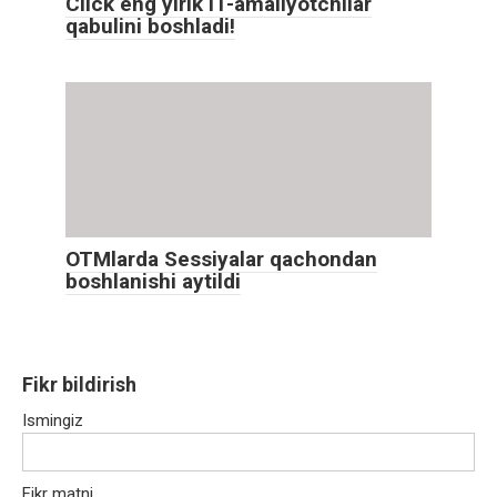
Click eng yirik IT-amaliyotchilar
qabulini boshladi!
OTMlarda Sessiyalar qachondan
boshlanishi aytildi
Fikr bildirish
Ismingiz
Fikr matni