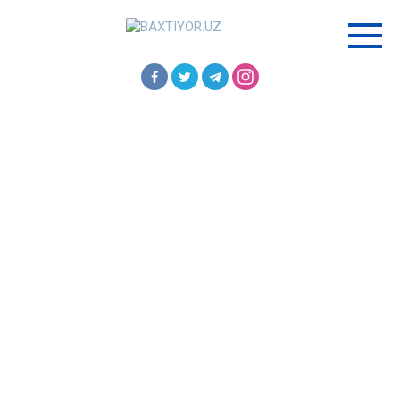
Перейти
к
контенту