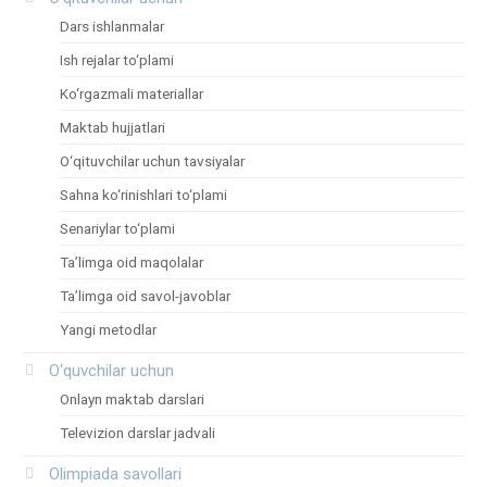
Dars ishlanmalar
Ish rejalar to‘plami
Ko‘rgazmali materiallar
Maktab hujjatlari
O‘qituvchilar uchun tavsiyalar
Sahna ko‘rinishlari to‘plami
Senariylar to‘plami
Ta’limga oid maqolalar
Ta’limga oid savol-javoblar
Yangi metodlar
O‘quvchilar uchun
Onlayn maktab darslari
Televizion darslar jadvali
Olimpiada savollari