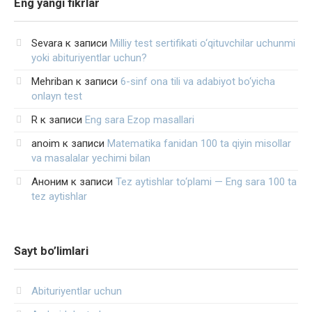
Eng yangi fikrlar
Sevara
к записи
Milliy test sertifikati o‘qituvchilar uchunmi
yoki abituriyentlar uchun?
Mehriban
к записи
6-sinf ona tili va adabiyot bo‘yicha
onlayn test
R
к записи
Eng sara Ezop masallari
anoim
к записи
Matematika fanidan 100 ta qiyin misollar
va masalalar yechimi bilan
Аноним
к записи
Tez aytishlar to‘plami — Eng sara 100 ta
tez aytishlar
Sayt bo’limlari
Abituriyentlar uchun