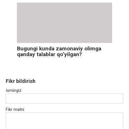
Bugungi kunda zamonaviy olimga
qanday talablar qo‘yilgan?
Fikr bildirish
Ismingiz
Fikr matni