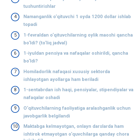
tushuntirishlar
Namanganlik o‘qituvchi 1 oyda 1200 dollar ishlab
topadi
1-fevraldan o‘qituvchilarning oylik maoshi qancha
bo‘ldi? (to‘liq jadval)
1-iyuldan pensiya va nafaqalar oshirildi, qancha
bo‘ldi?
Homiladorlik nafaqasi xususiy sektorda
ishlayotgan ayollarga ham beriladi
1-sentabrdan ish haqi, pensiyalar, stipendiyalar va
nafaqalar oshadi
O‘qituvchilarning faoliyatiga aralashganlik uchun
javobgarlik belgilandi
Maktabga kelmayotgan, onlayn darslarda ham
ishtirok etmayotgan o‘quvchilarga qanday chora