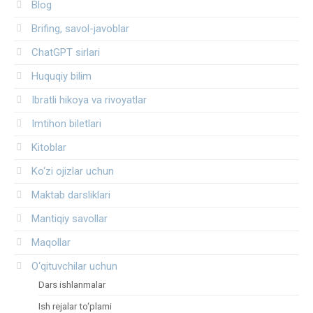
Blog
Brifing, savol-javoblar
ChatGPT sirlari
Huquqiy bilim
Ibratli hikoya va rivoyatlar
Imtihon biletlari
Kitoblar
Ko‘zi ojizlar uchun
Maktab darsliklari
Mantiqiy savollar
Maqollar
O‘qituvchilar uchun
Dars ishlanmalar
Ish rejalar to‘plami