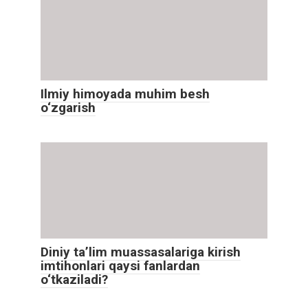
Ilmiy himoyada muhim besh
o‘zgarish
Diniy ta’lim muassasalariga kirish
imtihonlari qaysi fanlardan
o‘tkaziladi?