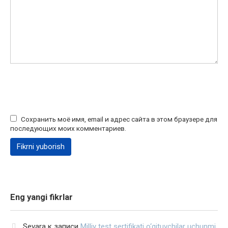
Сохранить моё имя, email и адрес сайта в этом браузере для
последующих моих комментариев.
Eng yangi fikrlar
Sevara
к записи
Milliy test sertifikati o‘qituvchilar uchunmi