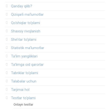
Qanday qilib?
Qiziqarli ma’lumotlar
Qo‘shiqlar to‘plami
Shaxsiy rivojlanish
She’rlar to‘plami
Statistik ma’lumotlar
Ta’lim yangiliklari
Ta’limga oid qarorlar
Tabriklar to'plami
Talabalar uchun
Tarjimai hol
Testlar to‘plami
Onlayn testlar