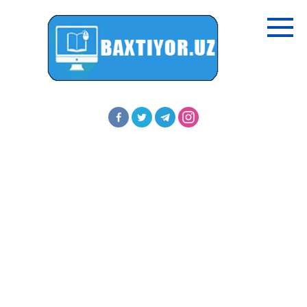
Перейти
к
контенту