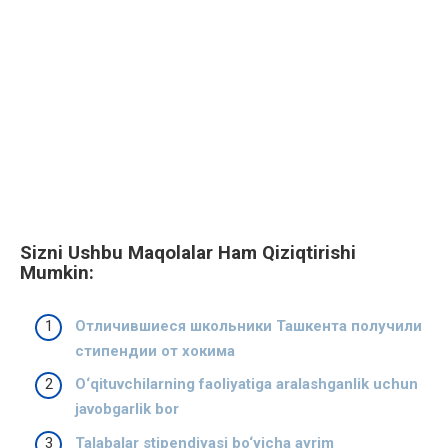
Sizni Ushbu Maqolalar Ham Qiziqtirishi
Mumkin:
Отличившиеся школьники Ташкента получили
стипендии от хокима
O‘qituvchilarning faoliyatiga aralashganlik uchun
javobgarlik bor
Talabalar stipendiyasi bo‘yicha ayrim