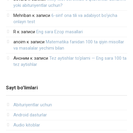
yoki abituriyentlar uchun?
Mehriban
к записи
6-sinf ona tili va adabiyot bo‘yicha
onlayn test
R
к записи
Eng sara Ezop masallari
anoim
к записи
Matematika fanidan 100 ta qiyin misollar
va masalalar yechimi bilan
Аноним
к записи
Tez aytishlar to‘plami — Eng sara 100 ta
tez aytishlar
Sayt bo’limlari
Abituriyentlar uchun
Android dasturlar
Audio kitoblar