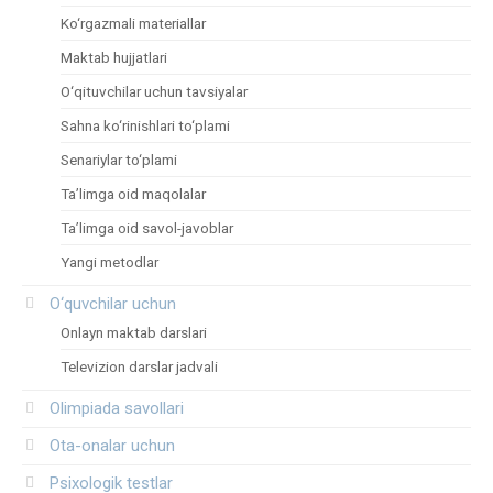
Ko‘rgazmali materiallar
Maktab hujjatlari
O‘qituvchilar uchun tavsiyalar
Sahna ko‘rinishlari to‘plami
Senariylar to‘plami
Ta’limga oid maqolalar
Ta’limga oid savol-javoblar
Yangi metodlar
O‘quvchilar uchun
Onlayn maktab darslari
Televizion darslar jadvali
Olimpiada savollari
Ota-onalar uchun
Psixologik testlar