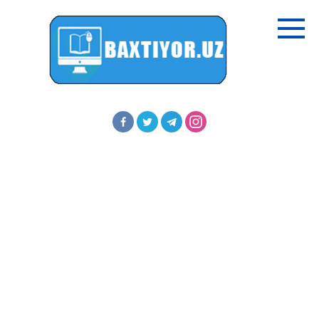
Перейти
к
контенту