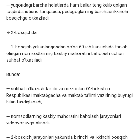
➖ yuqoridagi barcha holatlarda ham ballar teng kelib qolgan
taqdirda, istisno tariqasida, pedagoglarning barchasi ikkinchi
bosqichga o‘tkaziladi;
🔹2-bosqichda
➖ 1-bosqich yakunlangandan so‘ng 60 ish kuni ichida tanlab
olingan nomzodlarning kasbiy mahoratini baholash uchun
suhbat o‘tkaziladi.
Bunda:
➖ suhbat o‘tkazish tartibi va mezonlari O‘zbekiston
Respublikasi maktabgacha va maktab ta’limi vazirining buyrug‘i
bilan tasdiqlanadi;
➖ nomzodlarning kasbiy mahoratini baholash jarayonlari
videoyozuvga olinadi;
➖ 2-bosqich jarayonlari yakunida birinchi va ikkinchi bosqich