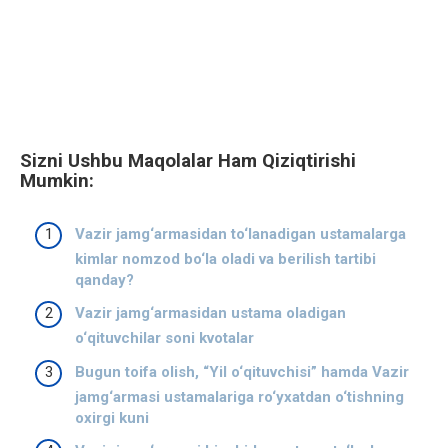
Sizni Ushbu Maqolalar Ham Qiziqtirishi
Mumkin:
Vazir jamg‘armasidan to‘lanadigan ustamalarga
kimlar nomzod bo‘la oladi va berilish tartibi
qanday?
Vazir jamg‘armasidan ustama oladigan
o‘qituvchilar soni kvotalar
Bugun toifa olish, “Yil o‘qituvchisi” hamda Vazir
jamg‘armasi ustamalariga ro‘yxatdan o‘tishning
oxirgi kuni