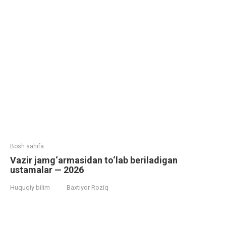
Bosh sahifa
Vazir jamg‘armasidan to‘lab beriladigan
ustamalar — 2026
Huquqiy bilim
Baxtiyor Roziq