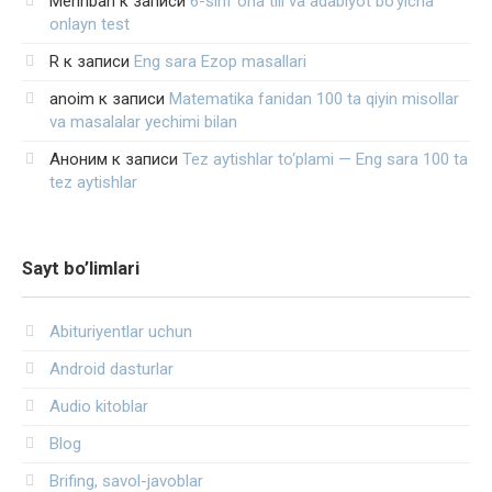
Mehriban
к записи
6-sinf ona tili va adabiyot bo‘yicha
onlayn test
R
к записи
Eng sara Ezop masallari
anoim
к записи
Matematika fanidan 100 ta qiyin misollar
va masalalar yechimi bilan
Аноним
к записи
Tez aytishlar to‘plami — Eng sara 100 ta
tez aytishlar
Sayt bo’limlari
Abituriyentlar uchun
Android dasturlar
Audio kitoblar
Blog
Brifing, savol-javoblar