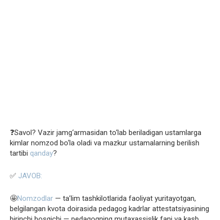
❓Savol? Vazir jamg‘armasidan to‘lab beriladigan ustamlarga
kimlar nomzod bo‘la oladi va mazkur ustamalarning berilish
tartibi
qanday
?
✅
JAVOB:
🤩
Nomzodlar
— ta’lim tashkilotlarida faoliyat yuritayotgan,
belgilangan kvota doirasida pedagog kadrlar attestatsiyasining
birinchi bosqichi — pedagogning mutaxassislik fani va kasb