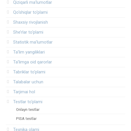
Qiziqarli ma’lumotlar
Qo‘shiqlar to‘plami
Shaxsiy rivojlanish
She’rlar to‘plami
Statistik ma’lumotlar
Ta’lim yangiliklari
Ta’limga oid qarorlar
Tabriklar to'plami
Talabalar uchun
Tarjimai hol
Testlar to‘plami
Onlayn testlar
PISA testlar
Texnika olami