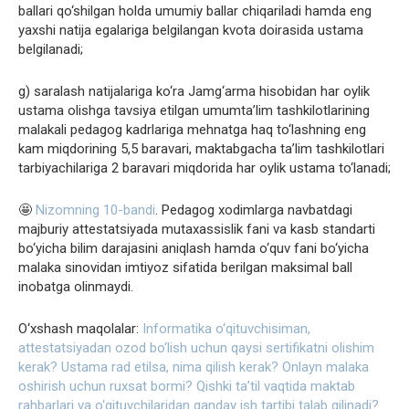
ballari qo‘shilgan holda umumiy ballar chiqariladi hamda eng
yaxshi natija egalariga belgilangan kvota doirasida ustama
belgilanadi;
g) saralash natijalariga ko‘ra Jamg‘arma hisobidan har oylik
ustama olishga tavsiya etilgan umumta’lim tashkilotlarining
malakali pedagog kadrlariga mehnatga haq to‘lashning eng
kam miqdorining 5,5 baravari, maktabgacha ta’lim tashkilotlari
tarbiyachilariga 2 baravari miqdorida har oylik ustama to‘lanadi;
🤩
Nizomning 10-bandi
. Pedagog xodimlarga navbatdagi
majburiy attestatsiyada mutaxassislik fani va kasb standarti
bo‘yicha bilim darajasini aniqlash hamda o‘quv fani bo‘yicha
malaka sinovidan imtiyoz sifatida berilgan maksimal ball
inobatga olinmaydi.
O‘xshash maqolalar:
Informatika o‘qituvchisiman,
attestatsiyadan ozod bo‘lish uchun qaysi sertifikatni olishim
kerak?
Ustama rad etilsa, nima qilish kerak?
Onlayn malaka
oshirish uchun ruxsat bormi?
Qishki taʼtil vaqtida maktab
rahbarlari va o‘qituvchilaridan qanday ish tartibi talab qilinadi?