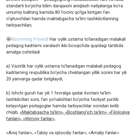
standarti bo‘yicha bilim darajasini aniqlash natijalariga ko‘ra
umumiy ballning kamida 80 foizini qo‘lga kiritgan fan
o‘qituvchilari hamda maktabgacha ta’lim tashkilotlarining
tarbiyachilari;
🤩
Nizomning 9-bandi
Har oylik ustama to‘lanadigan malakali
pedagog kadrlarni saralash ikki bosqichda quyidagi tartibda
amalga oshiriladi:
a) Vazirlik har oylik ustama to‘lanadigan malakali pedagog
kadrlarning respublika bo‘yicha cheklangan yillik sonini har yili
20 yanvarga qadar belgilaydi;
b) Ishchi guruh har yili 1 fevralga qadar kvotani ta’lim
tashkilotlari soni, fan yo‘nalishlari bo‘yicha faoliyat yuritib
kelayotgan pedagoglar hamda tarbiyachilar sonidan kelib
chiqib,
«Maktabgacha ta’lim», «Boshlang‘ich ta’lim», «Filologiya
fanlari», «Ijtimoiy fanlar»,
«Aniq fanlar», «Tabiiy va iqtisodiy fanlar», «Amaliy fanlar»