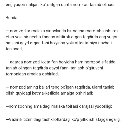
eng yuqori natijani ko‘rsatgan uchta nomzod tanlab olinadi.
Bunda:
➖ nomzodlar malaka sinovlarida bir necha marotaba ishtirok
etsa yoki bir necha fandan ishtirok etgan taqdirda eng yuqori
natijani qayd etgan fani bo‘yicha yoki attestatsiya navbati
tanlanadi;
➖ agarda nomzod ikkita fan bo‘yicha ham nomzod sifatida
tanlab olingan taqdirda qaysi fanni tanlash o‘qituvchi
tomonidan amalga oshiriladi;
➖ nomzodlarning ballari teng bo‘lgan taqdirda, ularni tanlab
olish quyidagi ketma-ketlikda amalga oshiriladi:
➖nomzodning amaldagi malaka toifasi darajasi yuqoriligi;
➖Vazirlik tizimidagi tashkilotlardagi ko‘p yillik ish stajiga egaligi;