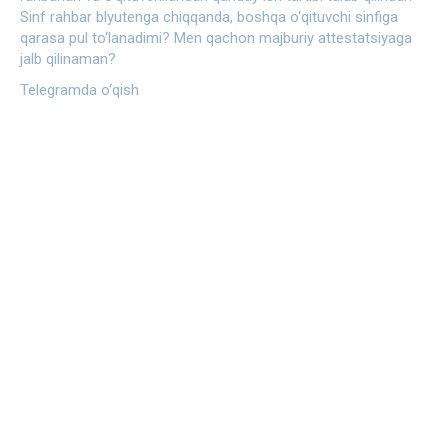
Sinf rahbar blyutenga chiqqanda, boshqa o‘qituvchi sinfiga
qarasa pul to‘lanadimi?
Men qachon majburiy attestatsiyaga
jalb qilinaman?
Telegramda o‘qish