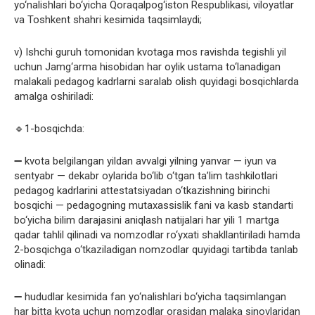
yo‘nalishlari bo‘yicha Qoraqalpog‘iston Respublikasi, viloyatlar
va Toshkent shahri kesimida taqsimlaydi;
v) Ishchi guruh tomonidan kvotaga mos ravishda tegishli yil
uchun Jamg‘arma hisobidan har oylik ustama to‘lanadigan
malakali pedagog kadrlarni saralab olish quyidagi bosqichlarda
amalga oshiriladi:
🔹1-bosqichda:
➖ kvota belgilangan yildan avvalgi yilning yanvar — iyun va
sentyabr — dekabr oylarida bo‘lib o‘tgan ta’lim tashkilotlari
pedagog kadrlarini attestatsiyadan o‘tkazishning birinchi
bosqichi — pedagogning mutaxassislik fani va kasb standarti
bo‘yicha bilim darajasini aniqlash natijalari har yili 1 martga
qadar tahlil qilinadi va nomzodlar ro‘yxati shakllantiriladi hamda
2-bosqichga o‘tkaziladigan nomzodlar quyidagi tartibda tanlab
olinadi:
➖ hududlar kesimida fan yo‘nalishlari bo‘yicha taqsimlangan
har bitta kvota uchun nomzodlar orasidan malaka sinovlaridan