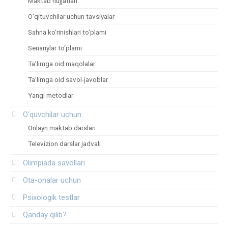
Maktab hujjatlari
O‘qituvchilar uchun tavsiyalar
Sahna ko‘rinishlari to‘plami
Senariylar to‘plami
Ta’limga oid maqolalar
Ta’limga oid savol-javoblar
Yangi metodlar
O‘quvchilar uchun
Onlayn maktab darslari
Televizion darslar jadvali
Olimpiada savollari
Ota-onalar uchun
Psixologik testlar
Qanday qilib?