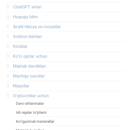
ChatGPT sirlari
Huquqiy bilim
Ibratli hikoya va rivoyatlar
Imtihon biletlari
Kitoblar
Ko‘zi ojizlar uchun
Maktab darsliklari
Mantiqiy savollar
Maqollar
O‘qituvchilar uchun
Dars ishlanmalar
Ish rejalar to‘plami
Ko‘rgazmali materiallar