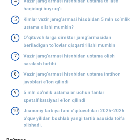
Vazir jamg‘armasi hisobidan ustama to‘lash
haqidagi buyrug‘i
Kimlar vazir jamg‘armasi hisobidan 5 mln so‘mlik
ustama olishi mumkin?
O‘qituvchilarga direktor jamg‘armasidan
beriladigan to‘lovlar qisqartirilishi mumkin
Vazir jamg‘armasi hisobidan ustama olish
saralash tartibi
Vazir jamg‘armasi hisobidan ustama imtihon
javoblari e’lon qilindi
5 mln so‘mlik ustamalar uchun fanlar
spetsifikatsiyasi e’lon qilindi
Jismoniy tarbiya fani o‘qituvchilari 2025-2026
o‘quv yilidan boshlab yangi tartib asosida toifa
olishadi.