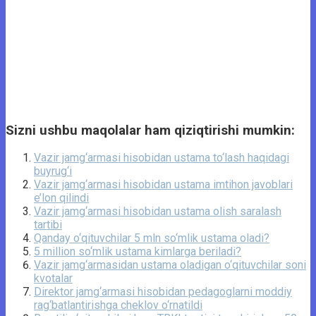
Sizni ushbu maqolalar ham qiziqtirishi mumkin:
Vazir jamg‘armasi hisobidan ustama to‘lash haqidagi
buyrug‘i
Vazir jamg‘armasi hisobidan ustama imtihon javoblari
e’lon qilindi
Vazir jamg‘armasi hisobidan ustama olish saralash
tartibi
Qanday o‘qituvchilar 5 mln so‘mlik ustama oladi?
5 million so‘mlik ustama kimlarga beriladi?
Vazir jamg‘armasidan ustama oladigan o‘qituvchilar soni
kvotalar
Direktor jamg‘armasi hisobidan pedagoglarni moddiy
rag‘batlantirishga cheklov o‘rnatildi