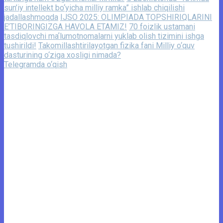
sun’iy intellekt bo‘yicha milliy ramka” ishlab chiqilishi
jadallashmoqda
IJSO 2025: OLIMPIADA TOPSHIRIQLARINI
E’TIBORINGIZGA HAVOLA ETAMIZ!
70 foizlik ustamani
tasdiqlovchi maʼlumotnomalarni yuklab olish tizimini ishga
tushirildi!
Takomillashtirilayotgan fizika fani Milliy o‘quv
dasturining o‘ziga xosligi nimada?
Telegramda o‘qish