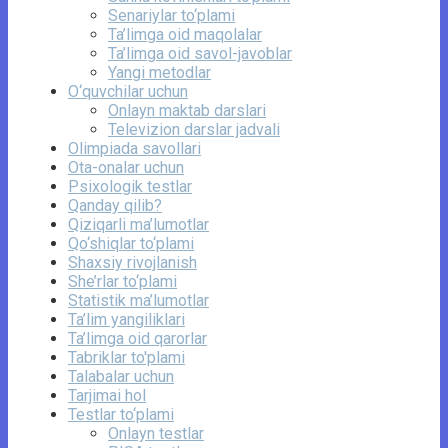
Senariylar to‘plami
Ta’limga oid maqolalar
Ta’limga oid savol-javoblar
Yangi metodlar
O‘quvchilar uchun
Onlayn maktab darslari
Televizion darslar jadvali
Olimpiada savollari
Ota-onalar uchun
Psixologik testlar
Qanday qilib?
Qiziqarli ma’lumotlar
Qo‘shiqlar to‘plami
Shaxsiy rivojlanish
She’rlar to‘plami
Statistik ma’lumotlar
Ta’lim yangiliklari
Ta’limga oid qarorlar
Tabriklar to'plami
Talabalar uchun
Tarjimai hol
Testlar to‘plami
Onlayn testlar