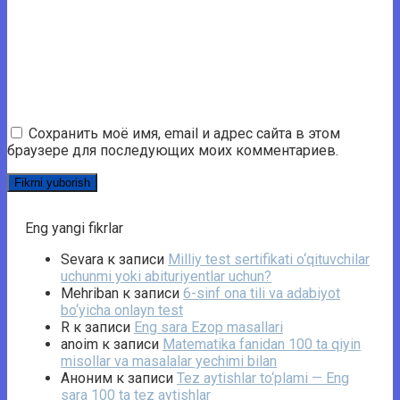
Сохранить моё имя, email и адрес сайта в этом
браузере для последующих моих комментариев.
Eng yangi fikrlar
Sevara
к записи
Milliy test sertifikati o‘qituvchilar
uchunmi yoki abituriyentlar uchun?
Mehriban
к записи
6-sinf ona tili va adabiyot
bo‘yicha onlayn test
R
к записи
Eng sara Ezop masallari
anoim
к записи
Matematika fanidan 100 ta qiyin
misollar va masalalar yechimi bilan
Аноним
к записи
Tez aytishlar to‘plami — Eng
sara 100 ta tez aytishlar