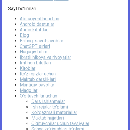
Sayt bo’limlari
Abituriyentlar uchun
Android dasturlar
Audio kitoblar
Blog
Brifing, savol-javoblar
ChatGPT sirlari
Huquqiy bilim
Ibratli hikoya va rivoyatlar
Imtihon biletlari
Kitoblar
Ko‘zi ojizlar uchun
Maktab darsliklari
Mantiqiy savollar
Maqollar
O‘qituvchilar uchun
Dars ishlanmalar
Ish rejalar to‘plami
Ko‘rgazmali materiallar
Maktab hujjatlari
O‘qituvchilar uchun tavsiyalar
Sahna ko‘rinishlari to‘plami