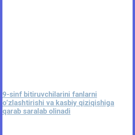
9-sinf bitiruvchilarini fanlarni
o‘zlashtirishi va kasbiy qiziqishiga
qarab saralab olinadi