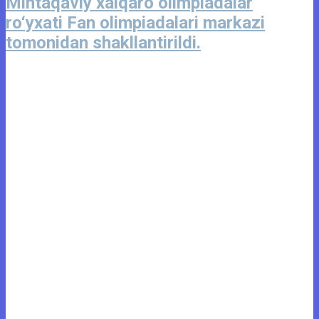
Mintaqaviy xalqaro olimpiadalar
ro‘yxati Fan olimpiadalari markazi
tomonidan shakllantirildi.