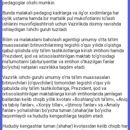
pedagoglar olishi mumkin.
Bunda malakali pedagog kadrlarga va ilg‘or xodimlarga har
oylik ustama hamda bir martalik pul mukofotlarini to‘lash
ishlarini muvofiqlashtirish uchun Vazirlikda doimiy ravishda
ishlaydigan Ishchi guruh tuziladi.
Bilim va malakalarni baholash agentligi umumiy o‘rta ta’lim
muassasalari bitiruvchilarining tegishli o‘quv yilida o‘qishga
qabul qilishda oliy ta’lim tashkilotlariga kirish imtihoni hamda
Prezident, ijod va ixtisoslashtirilgan maktab to‘g‘risidagi
ma’lumotlarni (abituriyentlar va imtihon o‘tkazilgan fanlar
bo‘yicha) natijalari vazirlikka taqdim etadi.
Vazirlik ishchi guruhi umumiy o‘rta ta’lim muassasalari
bitiruvchilari (o‘quvchilari) tomonidan tegishli o‘quv yili
qabulida oliy ta’lim tashkilotlariga, Prezident, ijod va
ixtisoslashtirilgan maktablarga kirish imtihonlarida jamlagan
ballardan kelib chiqib yillik kvotani «Boshlang‘ich ta’lim», «Aniq
va tabiiy fanlar», «Xorijiy tillar», «Ijtimoiy fanlar» va «Amaliy
fanlar» yo‘nalishlari bo‘yicha tuman (shahar)lar bo‘yicha
taqsimlaydi va hududiy kengashlarga taqdim etadi.
Hududiy kengashlar tuman (shahar) kvotasidan kelib chiqib har