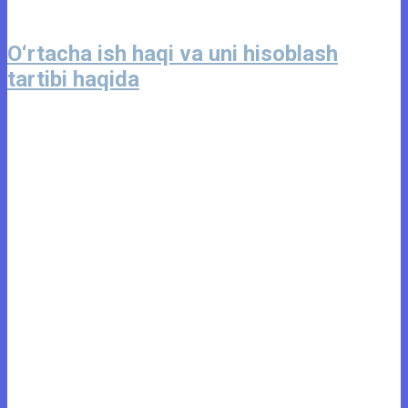
O‘rtacha ish haqi va uni hisoblash
tartibi haqida