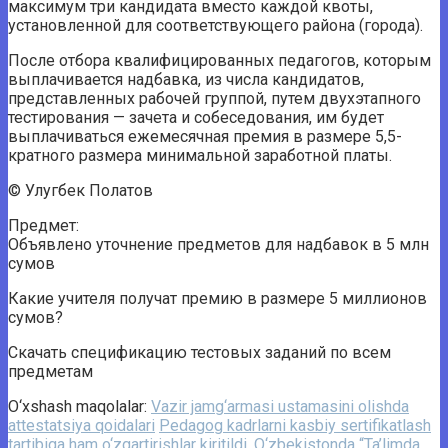
максимум три кандидата вместо каждой квоты,
установленной для соответствующего района (города).
После отбора квалифицированных педагогов, которым
выплачивается надбавка, из числа кандидатов,
представленных рабочей группой, путем двухэтапного
тестирования — зачета и собеседования, им будет
выплачиваться ежемесячная премия в размере 5,5-
кратного размера минимальной заработной платы.
© Улугбек Полатов
Предмет:
Объявлено уточнение предметов для надбавок в 5 млн
сумов
Какие учителя получат премию в размере 5 миллионов
сумов?
Скачать спецификацию тестовых заданий по всем
предметам
O‘xshash maqolalar:
Vazir jamg‘armasi ustamasini olishda
attestatsiya qoidalari
Pedagog kadrlarni kasbiy sertifikatlash
tartibiga ham o‘zgartirishlar kiritildi.
O‘zbekistonda “Ta’limda