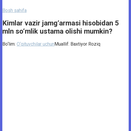
Bosh sahifa
Kimlar vazir jamg‘armasi hisobidan 5
mln so‘mlik ustama olishi mumkin?
Bo‘lim:
O‘qituvchilar uchun
Muallif:
Baxtiyor Roziq