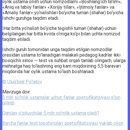
oylik ustama olish uchun nomzodlarni «Boshlang‘ich ta’lim»,
«Aniq va tabiiy fanlar» «Xorijiy tillar», «Ijtimoiy fanlar» va
«Amaliy fanlar» yo‘nalishlari bo‘yicha tuman (shahar) bo‘yicha
Ishchi guruhga taqdim etadi.
❕Har bitta yo‘nalish bo‘yicha tegishli tuman (shahar) uchun
belgilangan har bitta kvota o‘rniga ko‘pi bilan uchta nomzod
taqdim etiladi.
Ishchi guruh tomonidan unga taqdim etilgan nomzodlar
orasidan ustama to‘lanadigan malakali pedagog kadrlar ikki
bosqichli sinov — test va suhbat orqali tanlab olingach, ularga
mehnatga haq to‘lashning eng kam miqdorining 5,5 baravari
miqdorida har oylik ustama to‘lash boshlanadi.
© Ulug‘bek Po‘latov
Mavzuga doir:
5 mln so‘mlik ustamalar uchun fanlar spetsifikatsiyasi e’lon
qilindi
Qanday o‘qituvchilar 5 mln so‘mlik ustama oladi?
Barcha fanlar test topshiriqlari spetsifikatsiyasi yuklab olish