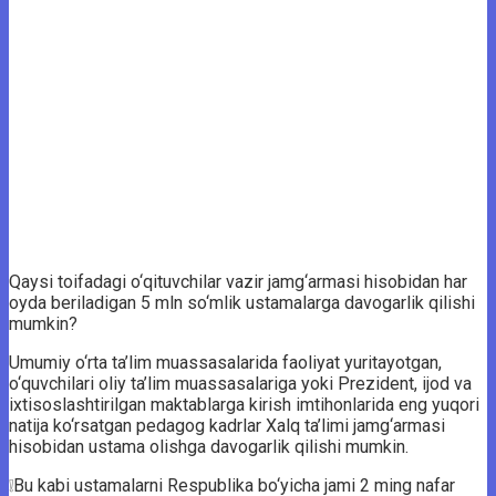
Qaysi toifadagi o‘qituvchilar vazir jamg‘armasi hisobidan har
oyda beriladigan 5 mln so‘mlik ustamalarga davogarlik qilishi
mumkin?
Umumiy o‘rta ta’lim muassasalarida faoliyat yuritayotgan,
o‘quvchilari oliy ta’lim muassasalariga yoki Prezident, ijod va
ixtisoslashtirilgan maktablarga kirish imtihonlarida eng yuqori
natija ko‘rsatgan pedagog kadrlar Xalq ta’limi jamg‘armasi
hisobidan ustama olishga davogarlik qilishi mumkin.
❕Bu kabi ustamalarni Respublika bo‘yicha jami 2 ming nafar