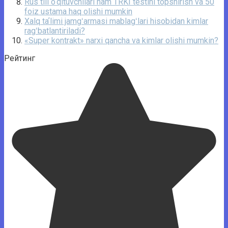
Rus tili o‘qituvchilari ham TRKI testini topshirish va 50
foiz ustama haq olishi mumkin
Xalq taʼlimi jamgʻarmasi mablagʻlari hisobidan kimlar
ragʻbatlantiriladi?
«Super kontrakt» narxi qancha va kimlar olishi mumkin?
Рейтинг