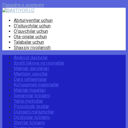
Перейти к контенту
Abituriyentlar uchun
O‘qituvchilar uchun
O‘quvchilar uchun
Ota-onalar uchun
Talabalar uchun
Shaxsiy rivojlanish
Android dasturlar
Ibratli hikoya va rivoyatlar
Maktab darsliklari
Mantiqiy savollar
Dars ishlanmalar
Ko‘rgazmali materiallar
Maktab hujjatlari
Senariylar to‘plami
Yangi metodlar
Psixologik testlar
Qiziqarli ma’lumotlar
Qo‘shiqlar to‘plami
She’rlar to‘plami