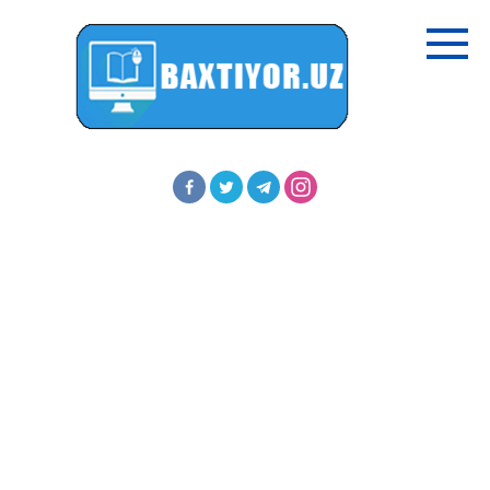
Перейти
к
контенту