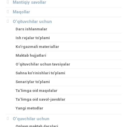
Mantiqiy savollar
Maqollar
O‘qituvchilar uchun
Dars ishlanmalar
Ish rejalar to‘plami
Ko‘rgazmali materiallar
Maktab hujjatlari
O‘qituvchilar uchun tavsiyalar
Sahna ko‘rinishlari to‘plami
Senariylar to‘plami
Ta’limga oid maqolalar
Ta’limga oid savol-javoblar
Yangi metodlar
O‘quvchilar uchun
Onlayn maktab darslari