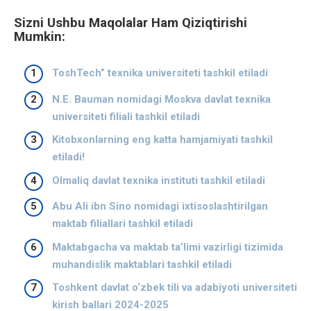
Sizni Ushbu Maqolalar Ham Qiziqtirishi
Mumkin:
ToshTech” texnika universiteti tashkil etiladi
N.E. Bauman nomidagi Moskva davlat texnika
universiteti filiali tashkil etiladi
Kitobxonlarning eng katta hamjamiyati tashkil
etiladi!
Olmaliq davlat texnika instituti tashkil etiladi
Abu Ali ibn Sino nomidagi ixtisoslashtirilgan
maktab filiallari tashkil etiladi
Maktabgacha va maktab taʼlimi vazirligi tizimida
muhandislik maktablari tashkil etiladi
Toshkent davlat o‘zbek tili va adabiyoti universiteti
kirish ballari 2024-2025