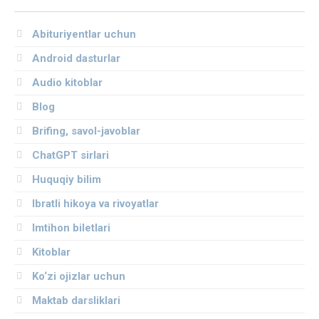
Abituriyentlar uchun
Android dasturlar
Audio kitoblar
Blog
Brifing, savol-javoblar
ChatGPT sirlari
Huquqiy bilim
Ibratli hikoya va rivoyatlar
Imtihon biletlari
Kitoblar
Ko‘zi ojizlar uchun
Maktab darsliklari