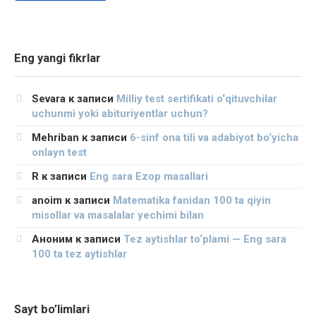
Eng yangi fikrlar
Sevara
к записи
Milliy test sertifikati o‘qituvchilar
uchunmi yoki abituriyentlar uchun?
Mehriban
к записи
6-sinf ona tili va adabiyot bo‘yicha
onlayn test
R
к записи
Eng sara Ezop masallari
anoim
к записи
Matematika fanidan 100 ta qiyin
misollar va masalalar yechimi bilan
Аноним
к записи
Tez aytishlar to‘plami — Eng sara
100 ta tez aytishlar
Sayt bo’limlari