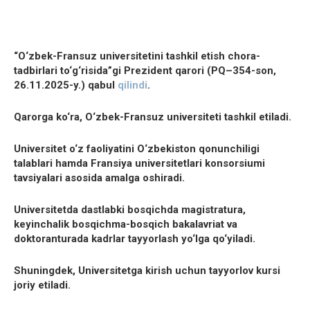
“O‘zbek-Fransuz universitetini tashkil etish chora-
tadbirlari to‘g‘risida”gi Prezident qarori (PQ–354-son,
26.11.2025-y.) qabul
qilindi
.
Qarorga ko‘ra, O‘zbek-Fransuz universiteti tashkil etiladi.
Universitet o‘z faoliyatini O‘zbekiston qonunchiligi
talablari hamda Fransiya universitetlari konsorsiumi
tavsiyalari asosida amalga oshiradi.
Universitetda dastlabki bosqichda magistratura,
keyinchalik bosqichma-bosqich bakalavriat va
doktoranturada kadrlar tayyorlash yo‘lga qo‘yiladi.
Shuningdek, Universitetga kirish uchun tayyorlov kursi
joriy etiladi.