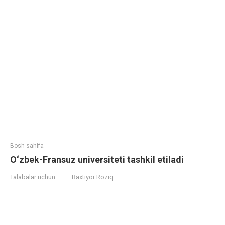
Bosh sahifa
O‘zbek-Fransuz universiteti tashkil etiladi
Talabalar uchun
Baxtiyor Roziq