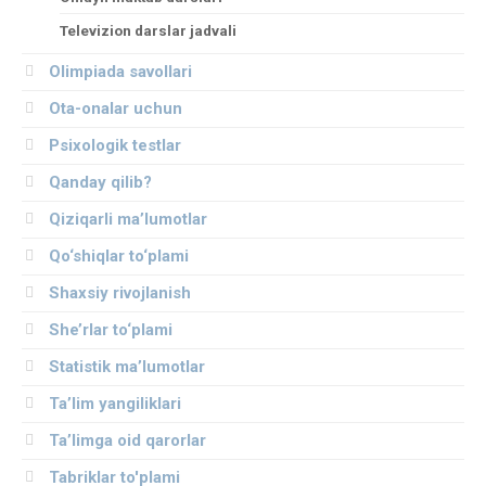
Televizion darslar jadvali
Olimpiada savollari
Ota-onalar uchun
Psixologik testlar
Qanday qilib?
Qiziqarli ma’lumotlar
Qo‘shiqlar to‘plami
Shaxsiy rivojlanish
She’rlar to‘plami
Statistik ma’lumotlar
Ta’lim yangiliklari
Ta’limga oid qarorlar
Tabriklar to'plami