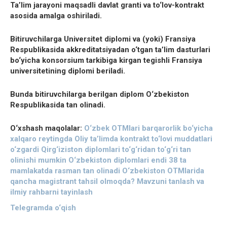
Ta’lim jarayoni maqsadli davlat granti va to‘lov-kontrakt
asosida amalga oshiriladi.
Bitiruvchilarga Universitet diplomi va (yoki) Fransiya
Respublikasida akkreditatsiyadan o‘tgan ta’lim dasturlari
bo‘yicha konsorsium tarkibiga kirgan tegishli Fransiya
universitetining diplomi beriladi.
Bunda bitiruvchilarga berilgan diplom O‘zbekiston
Respublikasida tan olinadi.
O‘xshash maqolalar:
O‘zbek OTMlari barqarorlik bo‘yicha
xalqaro reytingda
Oliy ta’limda kontrakt to‘lovi muddatlari
o‘zgardi
Qirg‘iziston diplomlari to‘g‘ridan to‘g‘ri tan
olinishi mumkin
O‘zbekiston diplomlari endi 38 ta
mamlakatda rasman tan olinadi
O‘zbekiston OTMlarida
qancha magistrant tahsil olmoqda?
Mavzuni tanlash va
ilmiy rahbarni tayinlash
Telegramda o‘qish