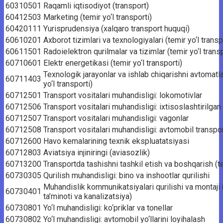
60310501
Raqamli iqtisodiyot (transport)
60412503
Marketing (temir yo‘l transporti)
60420111
Yurisprudensiya (xalqaro transport huquqi)
60610201
Axborot tizimlari va texnologiyalari (temir yo‘l transp
60611501
Radoielektron qurilmalar va tizimlar (temir yo‘l transp
60710601
Elektr energetikasi (temir yo‘l transporti)
Texnologik jarayonlar va ishlab chiqarishni avtomatl
60711403
yo‘l transporti)
60712501
Transport vositalari muhandisligi: lokomotivlar
60712506
Transport vositalari muhandisligi: ixtisoslashtirilgan 
60712507
Transport vositalari muhandisligi: vagonlar
60712508
Transport vositalari muhandisligi: avtomobil transpor
60712600
Havo kemalarining texnik ekspluatatsiyasi
60712803
Aviatsiya injiniringi (aviasozlik)
60713200
Transportda tashishni tashkil etish va boshqarish (te
60730305
Qurilish muhandisligi: bino va inshootlar qurilishi
Muhandislik kommunikatsiyalari qurilishi va montaji 
60730401
ta’minoti va kanalizatsiya)
60730801
Yo‘l muhandisligi: ko‘priklar va tonellar
60730802
Yo‘l muhandisligi: avtomobil yo‘llarini loyihalash