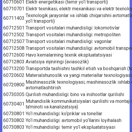
60710601
Elektr energetikasi (temir yo‘l transporti)
60710701
Elektr texnikasi, elektr mexanikasi va elektr texnologi
Texnologik jarayonlar va ishlab chiqarishni avtomatl
60711403
yo‘l transporti)
60712501
Transport vositalari muhandisligi: lokomotivlar
60712502
Transport vositalari muhandisligi: metropoliten
60712507
Transport vositalari muhandisligi: vagonlar
60712508
Transport vositalari muhandisligi: avtomobil transpor
60712600
Havo kemalarining texnik ekspluatatsiyasi
60712803
Aviatsiya injiniringi (aviasozlik)
60713200
Transportda tashishni tashkil etish va boshqarish (te
60720602
Materialshunoslik va yangi materiallar texnologiyasi (
Mashinasozlik texnologiyasi, mashinasozlik ishlab c
60720800
avtomatlashtirish
60730305
Qurilish muhandisligi: bino va inshootlar qurilishi
Muhandislik kommunikatsiyalari qurilishi va montaji 
60730401
ta’minoti va kanalizatsiya)
60730801
Yo‘l muhandisligi: ko‘priklar va tonellar
60730802
Yo‘l muhandisligi: avtomobil yo‘llarini loyihalash
60730803
Yo‘l muhandisligi: temir yo‘l ekspluatatsiyasi