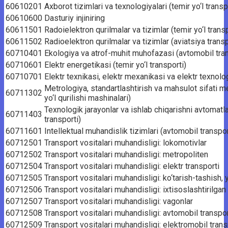
60610201
Axborot tizimlari va texnologiyalari (temir yo‘l transp
60610600
Dasturiy injiniring
60611501
Radoielektron qurilmalar va tizimlar (temir yo‘l transp
60611502
Radioelektron qurilmalar va tizimlar (aviatsiya transp
60710401
Ekologiya va atrof-muhit muhofazasi (avtomobil tran
60710601
Elektr energetikasi (temir yo‘l transporti)
60710701
Elektr texnikasi, elektr mexanikasi va elektr texnologi
Metrologiya, standartlashtirish va mahsulot sifati m
60711302
yo‘l qurilishi mashinalari)
Texnologik jarayonlar va ishlab chiqarishni avtomatla
60711403
transporti)
60711601
Intellektual muhandislik tizimlari (avtomobil transpor
60712501
Transport vositalari muhandisligi: lokomotivlar
60712502
Transport vositalari muhandisligi: metropoliten
60712504
Transport vositalari muhandisligi: elektr transporti
60712505
Transport vositalari muhandisligi: ko‘tarish-tashish, y
60712506
Transport vositalari muhandisligi: ixtisoslashtirilgan 
60712507
Transport vositalari muhandisligi: vagonlar
60712508
Transport vositalari muhandisligi: avtomobil transpor
60712509
Transport vositalari muhandisligi: elektromobil trans