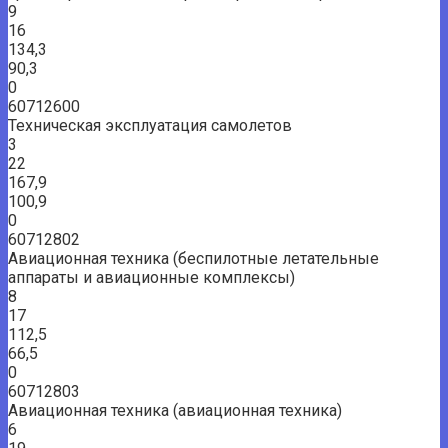
9
16
134,3
90,3
0
60712600
Техническая эксплуатация самолетов
3
22
167,9
100,9
0
60712802
Авиационная техника (беспилотные летательные
аппараты и авиационные комплексы)
8
17
112,5
66,5
0
60712803
Авиационная техника (авиационная техника)
6