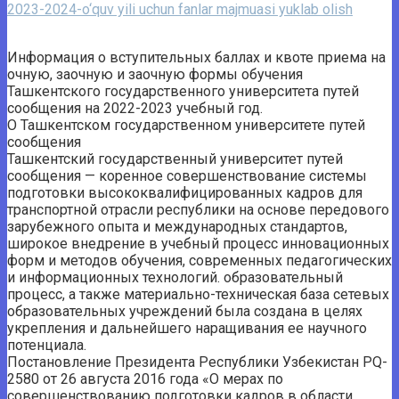
2023-2024-o‘quv yili uchun fanlar majmuasi yuklab olish
Информация о вступительных баллах и квоте приема на
очную, заочную и заочную формы обучения
Ташкентского государственного университета путей
сообщения на 2022-2023 учебный год.
О Ташкентском государственном университете путей
сообщения
Ташкентский государственный университет путей
сообщения — коренное совершенствование системы
подготовки высококвалифицированных кадров для
транспортной отрасли республики на основе передового
зарубежного опыта и международных стандартов,
широкое внедрение в учебный процесс инновационных
форм и методов обучения, современных педагогических
и информационных технологий. образовательный
процесс, а также материально-техническая база сетевых
образовательных учреждений была создана в целях
укрепления и дальнейшего наращивания ее научного
потенциала.
Постановление Президента Республики Узбекистан PQ-
2580 от 26 августа 2016 года «О мерах по
совершенствованию подготовки кадров в области