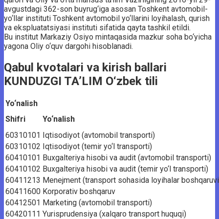
avgustdagi 362-son buyrug‘iga asosan Toshkent avtomobil-
yo‘llar instituti Toshkent avtomobil yo‘llarini loyihalash, qurish
va ekspluatatsiyasi instituti sifatida qayta tashkil etildi.
Bu institut Markaziy Osiyo mintaqasida mazkur soha bo‘yicha
yagona Oliy o‘quv dargohi hisoblanadi.
Qabul kvotalari va kirish ballari
KUNDUZGI TA’LIM O‘zbek tili
Yo‘nalish
Shifri
Yo‘nalish
60310101
Iqtisodiyot (avtomobil transporti)
60310102
Iqtisodiyot (temir yo‘l transporti)
60410101
Buxgalteriya hisobi va audit (avtomobil transporti)
60410102
Buxgalteriya hisobi va audit (temir yo‘l transporti)
60411213
Menejment (transport sohasida loyihalar boshqaruvi
60411600
Korporativ boshqaruv
60412501
Marketing (avtomobil transporti)
60420111
Yurisprudensiya (xalqaro transport huquqi)