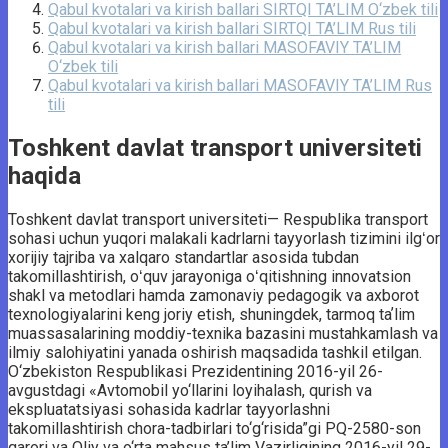
Qabul kvotalari va kirish ballari SIRTQI TA’LIM O‘zbek tili
Qabul kvotalari va kirish ballari SIRTQI TA’LIM Rus tili
Qabul kvotalari va kirish ballari MASOFAVIY TA’LIM
O‘zbek tili
Qabul kvotalari va kirish ballari MASOFAVIY TA’LIM Rus
tili
Toshkent davlat transport universiteti
haqida
Toshkent davlat transport universiteti— Respublika transport
sohasi uchun yuqori malakali kadrlarni tayyorlash tizimini ilgʻor
xorijiy tajriba va xalqaro standartlar asosida tubdan
takomillashtirish, oʻquv jarayoniga oʻqitishning innovatsion
shakl va metodlari hamda zamonaviy pedagogik va axborot
texnologiyalarini keng joriy etish, shuningdek, tarmoq taʼlim
muassasalarining moddiy-texnika bazasini mustahkamlash va
ilmiy salohiyatini yanada oshirish maqsadida tashkil etilgan.
O‘zbekiston Respublikasi Prezidentining 2016-yil 26-
avgustdagi «Avtomobil yo‘llarini loyihalash, qurish va
ekspluatatsiyasi sohasida kadrlar tayyorlashni
takomillashtirish chora-tadbirlari to‘g‘risida”gi PQ-2580-son
qarori va Oliy va o‘rta mahsus ta’lim Vazirligining 2016-yil 29-