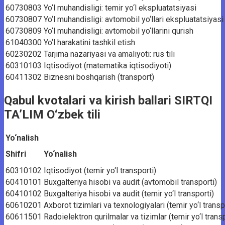
60730803
Yo‘l muhandisligi: temir yo‘l ekspluatatsiyasi
60730807
Yo‘l muhandisligi: avtomobil yo‘llari ekspluatatsiyasi
60730809
Yo‘l muhandisligi: avtomobil yo‘llarini qurish
61040300
Yo‘l harakatini tashkil etish
60230202
Tarjima nazariyasi va amaliyoti: rus tili
60310103
Iqtisodiyot (matematika iqtisodiyoti)
60411302
Biznesni boshqarish (transport)
Qabul kvotalari va kirish ballari SIRTQI
TA’LIM O‘zbek tili
Yo‘nalish
Shifri
Yo‘nalish
60310102
Iqtisodiyot (temir yo‘l transporti)
60410101
Buxgalteriya hisobi va audit (avtomobil transporti)
60410102
Buxgalteriya hisobi va audit (temir yo‘l transporti)
60610201
Axborot tizimlari va texnologiyalari (temir yo‘l transp
60611501
Radoielektron qurilmalar va tizimlar (temir yo‘l transp