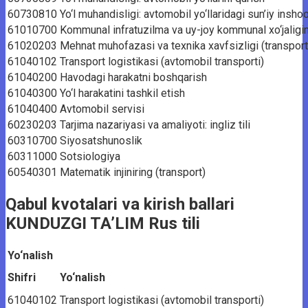
60730810
Yo‘l muhandisligi: avtomobil yo‘llaridagi sun’iy inshoo
61010700
Kommunal infratuzilma va uy-joy kommunal xo‘jaligin
61020203
Mehnat muhofazasi va texnika xavfsizligi (transport
61040102
Transport logistikasi (avtomobil transporti)
61040200
Havodagi harakatni boshqarish
61040300
Yo‘l harakatini tashkil etish
61040400
Avtomobil servisi
60230203
Tarjima nazariyasi va amaliyoti: ingliz tili
60310700
Siyosatshunoslik
60311000
Sotsiologiya
60540301
Matematik injiniring (transport)
Qabul kvotalari va kirish ballari
KUNDUZGI TA’LIM Rus tili
Yo‘nalish
Shifri
Yo‘nalish
61040102
Transport logistikasi (avtomobil transporti)