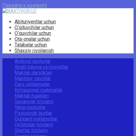
Перейти к контенту
Abituriyentlar uchun
O‘qituvchilar uchun
O‘quvchilar uchun
Ota-onalar uchun
Talabalar uchun
Shaxsiy rivojlanish
Android dasturlar
Ibratli hikoya va rivoyatlar
Maktab darsliklari
Mantiqiy savollar
Dars ishlanmalar
Ko‘rgazmali materiallar
Maktab hujjatlari
Senariylar to‘plami
Yangi metodlar
Psixologik testlar
Qiziqarli ma’lumotlar
Qo‘shiqlar to‘plami
She’rlar to‘plami