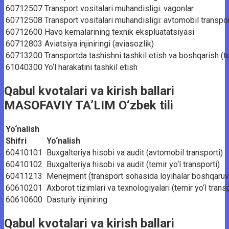
60712507
Transport vositalari muhandisligi: vagonlar
60712508
Transport vositalari muhandisligi: avtomobil transpor
60712600
Havo kemalarining texnik ekspluatatsiyasi
60712803
Aviatsiya injiniringi (aviasozlik)
60713200
Transportda tashishni tashkil etish va boshqarish (te
61040300
Yo‘l harakatini tashkil etish
Qabul kvotalari va kirish ballari
MASOFAVIY TA’LIM O‘zbek tili
Yo‘nalish
Shifri
Yo‘nalish
60410101
Buxgalteriya hisobi va audit (avtomobil transporti)
60410102
Buxgalteriya hisobi va audit (temir yo‘l transporti)
60411213
Menejment (transport sohasida loyihalar boshqaruv
60610201
Axborot tizimlari va texnologiyalari (temir yo‘l transp
60610600
Dasturiy injiniring
Qabul kvotalari va kirish ballari