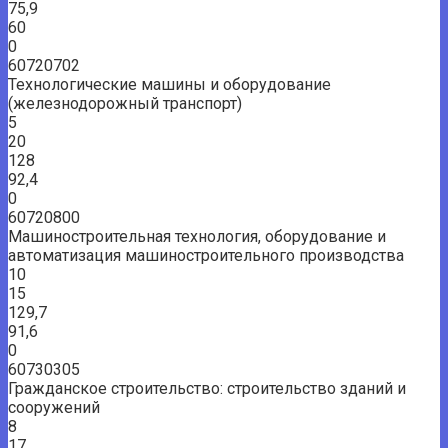
75,9
60
0
60720702
Технологические машины и оборудование
(железнодорожный транспорт)
5
20
128
92,4
0
60720800
Машиностроительная технология, оборудование и
автоматизация машиностроительного производства
10
15
129,7
91,6
0
60730305
Гражданское строительство: строительство зданий и
сооружений
8
17