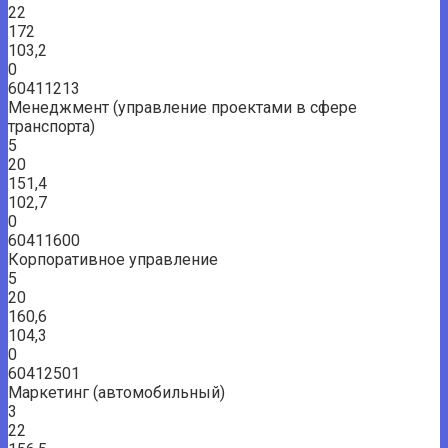
22
172
103,2
0
60411213
Менеджмент (управление проектами в сфере
транспорта)
5
20
151,4
102,7
0
60411600
Корпоративное управление
5
20
160,6
104,3
0
60412501
Маркетинг (автомобильный)
3
22