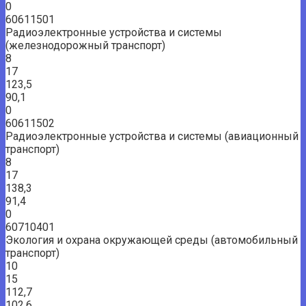
0
60611501
Радиоэлектронные устройства и системы
(железнодорожный транспорт)
8
17
123,5
90,1
0
60611502
Радиоэлектронные устройства и системы (авиационный
транспорт)
8
17
138,3
91,4
0
60710401
Экология и охрана окружающей среды (автомобильный
транспорт)
10
15
112,7
102,6