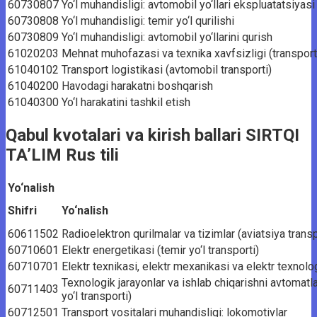
60730807
Yo‘l muhandisligi: avtomobil yo‘llari ekspluatatsiyasi
60730808
Yo‘l muhandisligi: temir yo‘l qurilishi
60730809
Yo‘l muhandisligi: avtomobil yo‘llarini qurish
61020203
Mehnat muhofazasi va texnika xavfsizligi (transport
61040102
Transport logistikasi (avtomobil transporti)
61040200
Havodagi harakatni boshqarish
61040300
Yo‘l harakatini tashkil etish
Qabul kvotalari va kirish ballari SIRTQI
TA’LIM Rus tili
Yo‘nalish
Shifri
Yo‘nalish
60611502
Radioelektron qurilmalar va tizimlar (aviatsiya transp
60710601
Elektr energetikasi (temir yo‘l transporti)
60710701
Elektr texnikasi, elektr mexanikasi va elektr texnologi
Texnologik jarayonlar va ishlab chiqarishni avtomatl
60711403
yo‘l transporti)
60712501
Transport vositalari muhandisligi: lokomotivlar