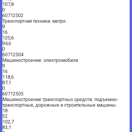
107,8
0
60712502
Транспортная техника: метро
9
16
120,6
94,6
0
60712504
Машиностроение: электромобили
9
16
118,6
87,1
0
60712505
Машиностроение транспортных средств: подъемно-
транспортные, дорожные и строительные машины
18
32
102,7
83,1