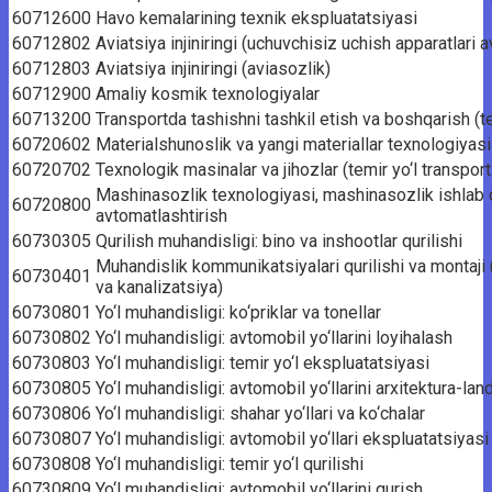
60712600
Havo kemalarining texnik ekspluatatsiyasi
60712802
Aviatsiya injiniringi (uchuvchisiz uchish apparatlari 
60712803
Aviatsiya injiniringi (aviasozlik)
60712900
Amaliy kosmik texnologiyalar
60713200
Transportda tashishni tashkil etish va boshqarish (te
60720602
Materialshunoslik va yangi materiallar texnologiyasi (
60720702
Texnologik masinalar va jihozlar (temir yo‘l transport
Mashinasozlik texnologiyasi, mashinasozlik ishlab c
60720800
avtomatlashtirish
60730305
Qurilish muhandisligi: bino va inshootlar qurilishi
Muhandislik kommunikatsiyalari qurilishi va montaji (
60730401
va kanalizatsiya)
60730801
Yo‘l muhandisligi: ko‘priklar va tonellar
60730802
Yo‘l muhandisligi: avtomobil yo‘llarini loyihalash
60730803
Yo‘l muhandisligi: temir yo‘l ekspluatatsiyasi
60730805
Yo‘l muhandisligi: avtomobil yo‘llarini arxitektura-la
60730806
Yo‘l muhandisligi: shahar yo‘llari va ko‘chalar
60730807
Yo‘l muhandisligi: avtomobil yo‘llari ekspluatatsiyasi
60730808
Yo‘l muhandisligi: temir yo‘l qurilishi
60730809
Yo‘l muhandisligi: avtomobil yo‘llarini qurish