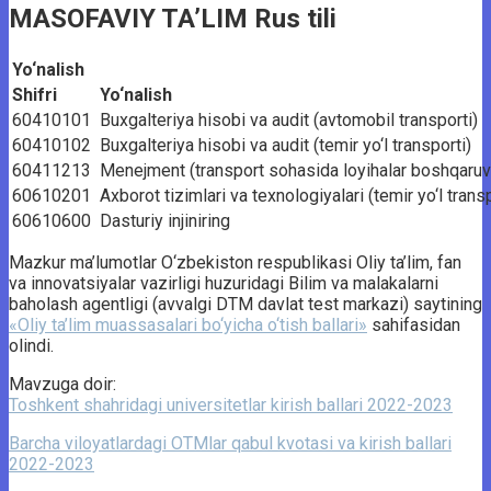
MASOFAVIY TA’LIM Rus tili
Yo‘nalish
Shifri
Yo‘nalish
60410101
Buxgalteriya hisobi va audit (avtomobil transporti)
60410102
Buxgalteriya hisobi va audit (temir yo‘l transporti)
60411213
Menejment (transport sohasida loyihalar boshqaruv
60610201
Axborot tizimlari va texnologiyalari (temir yo‘l transp
60610600
Dasturiy injiniring
Mazkur ma’lumotlar O‘zbekiston respublikasi Oliy ta’lim, fan
va innovatsiyalar vazirligi huzuridagi Bilim va malakalarni
baholash agentligi (avvalgi DTM davlat test markazi) saytining
«Oliy ta’lim muassasalari bo‘yicha o‘tish ballari»
sahifasidan
olindi.
Mavzuga doir:
Toshkent shahridagi universitetlar kirish ballari 2022-2023
Barcha viloyatlardagi OTMlar qabul kvotasi va kirish ballari
2022-2023