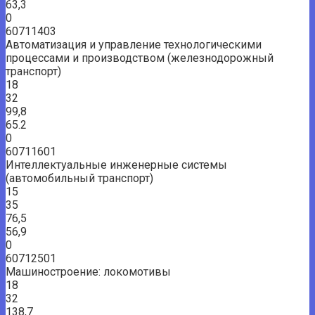
63,3
0
60711403
Автоматизация и управление технологическими
процессами и производством (железнодорожный
транспорт)
18
32
99,8
65.2
0
60711601
Интеллектуальные инженерные системы
(автомобильный транспорт)
15
35
76,5
56,9
0
60712501
Машиностроение: локомотивы
18
32
138,7