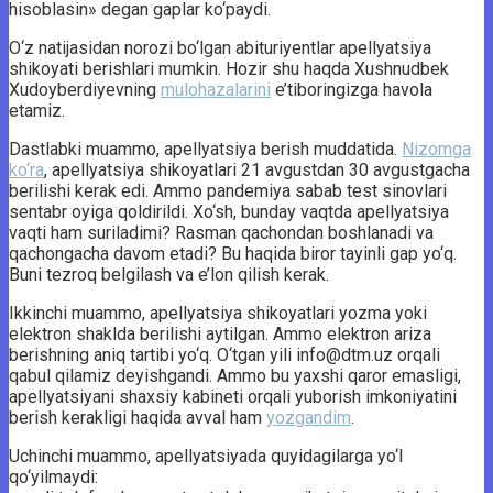
hisoblasin» degan gaplar ko‘paydi.
O‘z natijasidan norozi bo‘lgan abituriyentlar apellyatsiya
shikoyati berishlari mumkin. Hozir shu haqda Xushnudbek
Xudoyberdiyevning
mulohazalarini
e’tiboringizga havola
etamiz.
Dastlabki muammo, apellyatsiya berish muddatida.
Nizomga
ko‘ra
, apellyatsiya shikoyatlari 21 avgustdan 30 avgustgacha
berilishi kerak edi. Ammo pandemiya sabab test sinovlari
sentabr oyiga qoldirildi. Xo‘sh, bunday vaqtda apellyatsiya
vaqti ham suriladimi? Rasman qachondan boshlanadi va
qachongacha davom etadi? Bu haqida biror tayinli gap yo‘q.
Buni tezroq belgilash va e’lon qilish kerak.
Ikkinchi muammo, apellyatsiya shikoyatlari yozma yoki
elektron shaklda berilishi aytilgan. Ammo elektron ariza
berishning aniq tartibi yo‘q. O‘tgan yili info@dtm.uz orqali
qabul qilamiz deyishgandi. Ammo bu yaxshi qaror emasligi,
apellyatsiyani shaxsiy kabineti orqali yuborish imkoniyatini
berish kerakligi haqida avval ham
yozgandim
.
Uchinchi muammo, apellyatsiyada quyidagilarga yo‘l
qo‘yilmaydi: