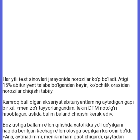
Har yili test sinovlari jarayonida norozilar ko‘p bo‘ladi. Atigi
15% abituriyent talaba bo‘lgandan keyin, ko‘pchilik orasidan
norozilar chiqishi tabiiy.
Kamroq ball olgan aksariyat abituriyentlarning aytadigan gapi
bir xil: «men zo‘r tayyorlangandim, lekin DTM noto‘g‘ri
hisoblagan, aslida balim baland chiqishi kerak edi».
Boz ustiga ballarni e’lon qilishda xatolikka yo‘l qo‘yilgani
haqida berilgan kechagi e’lon olovga sepilgan kerosin bo‘ldi.
«Ana, aytmadimmi, menikini ham past chiqardi, qaytadan