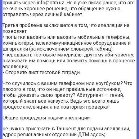
принять через info@dtm.uz. Но я уже писал ранее, что это
не очень хорошее решение, что обращение нужно
отправлять через личный кабинет.
Третья проблема заключается в том, что апелляция не
позволяет:
• попытки ввозить или ввозить мобильные телефоны,
компьютеры, телекоммуникационное оборудование и
шпаргалки (за исключением словарей, таблиц);
• передавать тестовые материалы другому абитуриенту,
оказывать им помощь или получать помощь в процессе
апелляции;
• Оторвите лист тестовой тетради.
Что случилось с вашим телефоном или ноутбуком? Что
плохого в том, что он ищет правильные источники,
чтобы доказать свою правоту? Абитуриент — гений,
который знает все наизусть. Ведь это всего лишь
процесс апелляции, а не повторная проверка!
Общие процедуры подачи апелляции:
не нужно приезжать в Ташкент для подачи апелляции,
адрес региональных отделений ДТМ здесь;