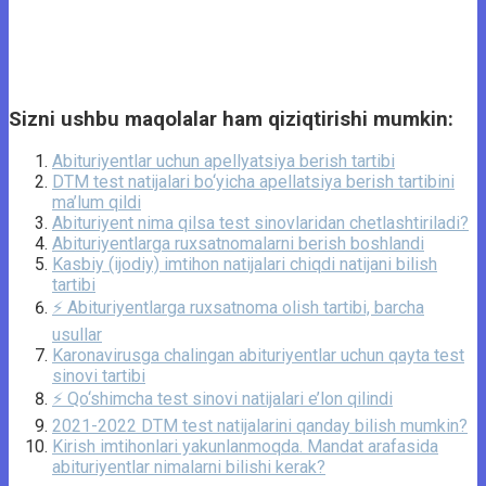
Sizni ushbu maqolalar ham qiziqtirishi mumkin:
Abituriyentlar uchun apellyatsiya berish tartibi
DTM test natijalari bo‘yicha apellatsiya berish tartibini
ma’lum qildi
Abituriyent nima qilsa test sinovlaridan chetlashtiriladi?
Abituriyentlarga ruxsatnomalarni berish boshlandi
Kasbiy (ijodiy) imtihon natijalari chiqdi natijani bilish
tartibi
⚡️ Abituriyentlarga ruxsatnoma olish tartibi, barcha
usullar
Karonavirusga chalingan abituriyentlar uchun qayta test
sinovi tartibi
⚡️ Qo‘shimcha test sinovi natijalari e’lon qilindi
2021-2022 DTM test natijalarini qanday bilish mumkin?
Kirish imtihonlari yakunlanmoqda. Mandat arafasida
abituriyentlar nimalarni bilishi kerak?