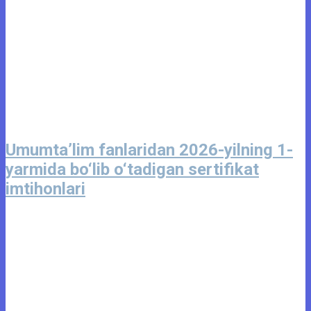
Umumta’lim fanlaridan 2026-yilning 1-
yarmida bo‘lib o‘tadigan sertifikat
imtihonlari