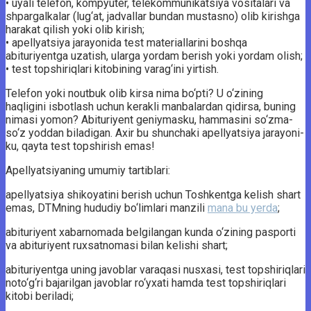
• uyali telefon, kompyuter, telekommunikatsiya vositalari va
shpargalkalar (lug‘at, jadvallar bundan mustasno) olib kirishga
harakat qilish yoki olib kirish;
• apellyatsiya jarayonida test materiallarini boshqa
abituriyentga uzatish, ularga yordam berish yoki yordam olish;
• test topshiriqlari kitobining varag‘ini yirtish.
Telefon yoki noutbuk olib kirsa nima bo‘pti? U o‘zining
haqligini isbotlash uchun kerakli manbalardan qidirsa, buning
nimasi yomon? Abituriyent geniymasku, hammasini so‘zma-
so‘z yoddan biladigan. Axir bu shunchaki apellyatsiya jarayoni-
ku, qayta test topshirish emas!
Apellyatsiyaning umumiy tartiblari:
apellyatsiya shikoyatini berish uchun Toshkentga kelish shart
emas, DTMning hududiy bo‘limlari manzili
mana bu yerda
;
abituriyent xabarnomada belgilangan kunda o‘zining pasporti
va abituriyent ruxsatnomasi bilan kelishi shart;
abituriyentga uning javoblar varaqasi nusxasi, test topshiriqlari
noto‘g‘ri bajarilgan javoblar ro‘yxati hamda test topshiriqlari
kitobi beriladi;