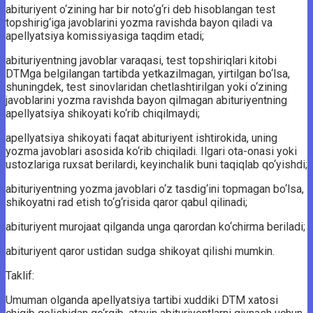
abituriyent o‘zining har bir noto‘g‘ri deb hisoblangan test
topshirig‘iga javoblarini yozma ravishda bayon qiladi va
apellyatsiya komissiyasiga taqdim etadi;
abituriyentning javoblar varaqasi, test topshiriqlari kitobi
DTMga belgilangan tartibda yetkazilmagan, yirtilgan bo‘lsa,
shuningdek, test sinovlaridan chetlashtirilgan yoki o‘zining
javoblarini yozma ravishda bayon qilmagan abituriyentning
apellyatsiya shikoyati ko‘rib chiqilmaydi;
apellyatsiya shikoyati faqat abituriyent ishtirokida, uning
yozma javoblari asosida ko‘rib chiqiladi. Ilgari ota-onasi yoki
ustozlariga ruxsat berilardi, keyinchalik buni taqiqlab qo‘yishdi;
abituriyentning yozma javoblari o‘z tasdig‘ini topmagan bo‘lsa,
shikoyatni rad etish to‘g‘risida qaror qabul qilinadi;
abituriyent murojaat qilganda unga qarordan ko‘chirma beriladi;
abituriyent qaror ustidan sudga shikoyat qilishi mumkin.
Taklif:
Umuman olganda apellyatsiya tartibi xuddiki DTM xatosi