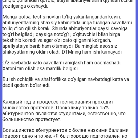
chiqib qolishidan qo‘rqib, atayin abituriyentlarni qiynash uchun
yozilganga o‘xshaydi.
Menga qolsa, test sinovlari to‘liq yakunlangandan keyin,
abituriyentlarning shaxsiy kabinetida unga tushgan savollarni
to‘liq e’lon qilish kerak. Shunda abituriyentlar qaysi savolga
to‘g‘ri belgiladi, qaysiga noto‘g‘ri, o‘qituvchisi bilan birga
tekshirib ko‘radi va agar o‘zi xato qilganini ko‘rgach,
apellyatsiya berib ham o‘tirmaydi. Bu minglab asossiz
shikoyatlarning oldini oladi, DTMning ham ishi kamayadi.
O‘z navbatida xato savollarni aniqlash ham osonlashadi.
Xatoni tan olish esa mardlik belgisi.
Bu ish ochiqlik va shaffoflikka qo‘yilgan navbatdagi katta va
dadil qadam bo‘lar edi.
Каждый год в процессе тестирования проходит
множество протестов. Поскольку только 15%
абитуриентов являются студентами, естественно, что
большинство протестует.
Большинство абитуриентов с более низкими баллами
говорят одно и то же: «Я был хорошо подготовлен, но