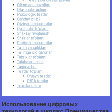
Televizion darslar jadvali
Olimpiada savollari
Ota-onalar uchun
Psixologik testlar
Qanday qilib?
Qiziqarli ma’lumotlar
Qo‘shiqlar to‘plami
Shaxsiy rivojlanish
She’rlar to‘plami
Statistik ma’lumotlar
Ta’lim yangiliklari
Ta’limga oid qarorlar
Tabriklar to'plami
Talabalar uchun
Tarjimai hol
Testlar to‘plami
Onlayn testlar
PISA testlar
Texnika olami
Использование цифровых
технологий в школах: Преимущества