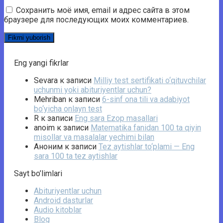
Сохранить моё имя, email и адрес сайта в этом
браузере для последующих моих комментариев.
Eng yangi fikrlar
Sevara
к записи
Milliy test sertifikati o‘qituvchilar
uchunmi yoki abituriyentlar uchun?
Mehriban
к записи
6-sinf ona tili va adabiyot
bo‘yicha onlayn test
R
к записи
Eng sara Ezop masallari
anoim
к записи
Matematika fanidan 100 ta qiyin
misollar va masalalar yechimi bilan
Аноним
к записи
Tez aytishlar to‘plami — Eng
sara 100 ta tez aytishlar
Sayt bo’limlari
Abituriyentlar uchun
Android dasturlar
Audio kitoblar
Blog