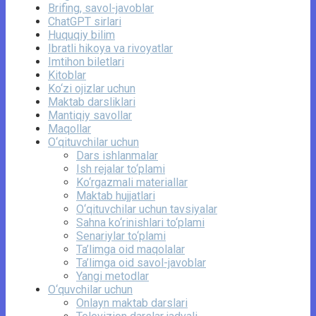
Brifing, savol-javoblar
ChatGPT sirlari
Huquqiy bilim
Ibratli hikoya va rivoyatlar
Imtihon biletlari
Kitoblar
Ko‘zi ojizlar uchun
Maktab darsliklari
Mantiqiy savollar
Maqollar
O‘qituvchilar uchun
Dars ishlanmalar
Ish rejalar to‘plami
Ko‘rgazmali materiallar
Maktab hujjatlari
O‘qituvchilar uchun tavsiyalar
Sahna ko‘rinishlari to‘plami
Senariylar to‘plami
Ta’limga oid maqolalar
Ta’limga oid savol-javoblar
Yangi metodlar
O‘quvchilar uchun
Onlayn maktab darslari