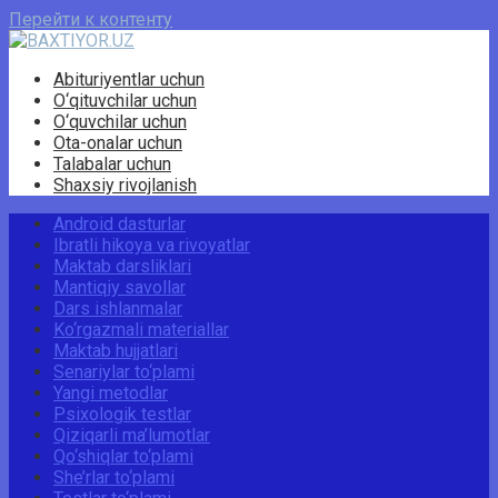
Перейти к контенту
Abituriyentlar uchun
O‘qituvchilar uchun
O‘quvchilar uchun
Ota-onalar uchun
Talabalar uchun
Shaxsiy rivojlanish
Android dasturlar
Ibratli hikoya va rivoyatlar
Maktab darsliklari
Mantiqiy savollar
Dars ishlanmalar
Ko‘rgazmali materiallar
Maktab hujjatlari
Senariylar to‘plami
Yangi metodlar
Psixologik testlar
Qiziqarli ma’lumotlar
Qo‘shiqlar to‘plami
She’rlar to‘plami