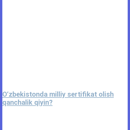
O‘zbekistonda milliy sertifikat olish
qanchalik qiyin?