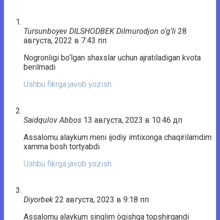
Tursunboyev DILSHODBEK Dilmurodjon o‘g‘li
28
августа, 2022 в 7:43 пп
Nogronligi bo‘lgan shaxslar uchun ajratiladigan kvota
berilmadi
Ushbu fikrga javob yozish
Saidqulov Abbos
13 августа, 2023 в 10:46 дп
Assalomu alaykum meni ijodiy imtixonga chaqirilamdim
xamma bosh tortyabdi
Ushbu fikrga javob yozish
Diyorbek
22 августа, 2023 в 9:18 пп
Assalomu alaykum singlim òqishga topshirgandi