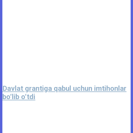
Davlat grantiga qabul uchun imtihonlar
bo‘lib o‘tdi