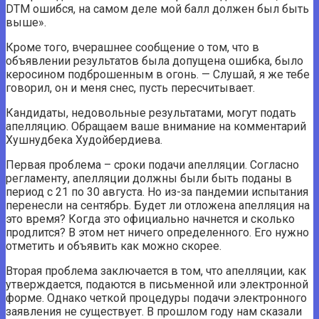
DTM ошибся, на самом деле мой балл должен был быть
выше».
Кроме того, вчерашнее сообщение о том, что в
объявлении результатов была допущена ошибка, было
керосином подброшенным в огонь. — Слушай, я же тебе
говорил, он и меня снес, пусть пересчитывает.
Кандидаты, недовольные результатами, могут подать
апелляцию. Обращаем ваше внимание на комментарий
Хушнудбека Худойбердиева.
Первая проблема – сроки подачи апелляции. Согласно
регламенту, апелляции должны были быть поданы в
период с 21 по 30 августа. Но из-за пандемии испытания
перенесли на сентябрь. Будет ли отложена апелляция на
это время? Когда это официально начнется и сколько
продлится? В этом нет ничего определенного. Его нужно
отметить и объявить как можно скорее.
Вторая проблема заключается в том, что апелляции, как
утверждается, подаются в письменной или электронной
форме. Однако четкой процедуры подачи электронного
заявления не существует. В прошлом году нам сказали