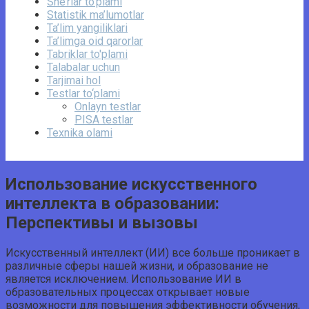
She’rlar to‘plami
Statistik ma’lumotlar
Ta’lim yangiliklari
Ta’limga oid qarorlar
Tabriklar to'plami
Talabalar uchun
Tarjimai hol
Testlar to‘plami
Onlayn testlar
PISA testlar
Texnika olami
Использование искусственного
интеллекта в образовании:
Перспективы и вызовы
Искусственный интеллект (ИИ) все больше проникает в
различные сферы нашей жизни, и образование не
является исключением. Использование ИИ в
образовательных процессах открывает новые
возможности для повышения эффективности обучения,