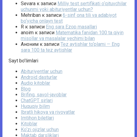
Sevara
к записи
Milliy test sertifikati o‘qituvchilar
uchunmi yoki abituriyentlar uchun?
Mehriban
к записи
6-sinf ona tili va adabiyot
bo‘yicha onlayn test
R
к записи
Eng sara Ezop masallari
anoim
к записи
Matematika fanidan 100 ta qiyin
misollar va masalalar yechimi bilan
Аноним
к записи
Tez aytishlar to‘plami — Eng
sara 100 ta tez aytishlar
Sayt bo’limlari
Abituriyentlar uchun
Android dasturlar
Audio kitoblar
Blog
Brifing, savol-javoblar
ChatGPT sirlari
Huquqiy bilim
Ibratli hikoya va rivoyatlar
Imtihon biletlari
Kitoblar
Ko‘zi ojizlar uchun
Maktab darsliklari