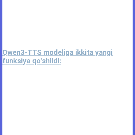
Qwen3-TTS modeliga ikkita yangi
funksiya qo‘shildi: