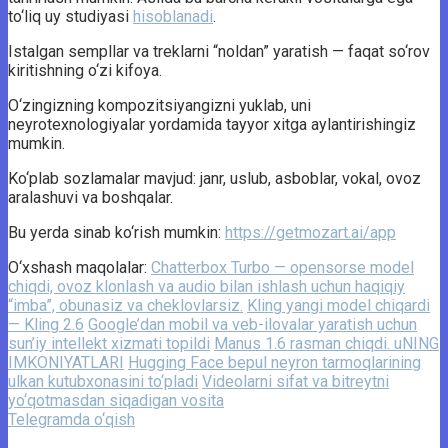
to‘liq uy studiyasi
hisoblanadi
.
Istalgan sempllar va treklarni “noldan” yaratish — faqat so‘rov
kiritishning o‘zi kifoya.
O‘zingizning kompozitsiyangizni yuklab, uni
neyrotexnologiyalar yordamida tayyor xitga aylantirishingiz
mumkin.
Ko‘plab sozlamalar mavjud: janr, uslub, asboblar, vokal, ovoz
aralashuvi va boshqalar.
Bu yerda sinab ko‘rish mumkin:
https://getmozart.ai/app
O‘xshash maqolalar:
Chatterbox Turbo — opensorse model
chiqdi, ovoz klonlash va audio bilan ishlash uchun haqiqiy
“imba”, obunasiz va cheklovlarsiz.
Kling yangi model chiqardi
— Kling 2.6
Google’dan mobil va veb-ilovalar yaratish uchun
sun’iy intellekt xizmati topildi
Manus 1.6 rasman chiqdi. uNING
IMKONIYATLARI
Hugging Face bepul neyron tarmoqlarining
ulkan kutubxonasini to‘pladi
Videolarni sifat va bitreytni
yo‘qotmasdan siqadigan vosita
Telegramda o‘qish