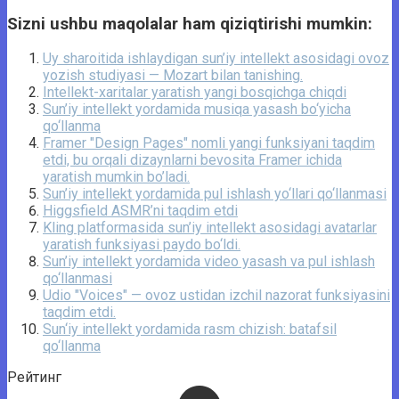
Sizni ushbu maqolalar ham qiziqtirishi mumkin:
Uy sharoitida ishlaydigan sun’iy intellekt asosidagi ovoz
yozish studiyasi — Mozart bilan tanishing.
Intellekt-xaritalar yaratish yangi bosqichga chiqdi
Sun’iy intellekt yordamida musiqa yasash bo‘yicha
qo‘llanma
Framer "Design Pages" nomli yangi funksiyani taqdim
etdi, bu orqali dizaynlarni bevosita Framer ichida
yaratish mumkin bo’ladi.
Sun’iy intellekt yordamida pul ishlash yo‘llari qo‘llanmasi
Higgsfield ASMR’ni taqdim etdi
Kling platformasida sun’iy intellekt asosidagi avatarlar
yaratish funksiyasi paydo bo‘ldi.
Sun’iy intellekt yordamida video yasash va pul ishlash
qo‘llanmasi
Udio "Voices" — ovoz ustidan izchil nazorat funksiyasini
taqdim etdi.
Sun‘iy intellekt yordamida rasm chizish: batafsil
qo‘llanma
Рейтинг