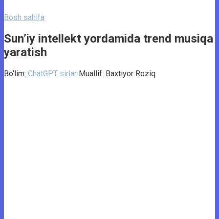
Bosh sahifa
Sun’iy intellekt yordamida trend musiqa
yaratish
Bo‘lim:
ChatGPT sirlari
Muallif:
Baxtiyor Roziq