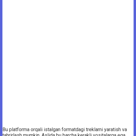
Bu platforma orqali istalgan formatdagi treklarni yaratish va
tahrirlash mumkin. Aslida bu barcha kerakli vositalarga ega