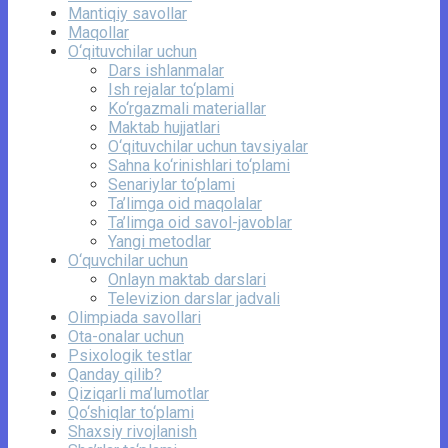
Mantiqiy savollar
Maqollar
O‘qituvchilar uchun
Dars ishlanmalar
Ish rejalar to‘plami
Ko‘rgazmali materiallar
Maktab hujjatlari
O‘qituvchilar uchun tavsiyalar
Sahna ko‘rinishlari to‘plami
Senariylar to‘plami
Ta’limga oid maqolalar
Ta’limga oid savol-javoblar
Yangi metodlar
O‘quvchilar uchun
Onlayn maktab darslari
Televizion darslar jadvali
Olimpiada savollari
Ota-onalar uchun
Psixologik testlar
Qanday qilib?
Qiziqarli ma’lumotlar
Qo‘shiqlar to‘plami
Shaxsiy rivojlanish