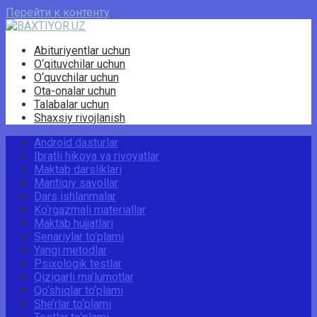
Перейти к контенту
Abituriyentlar uchun
O‘qituvchilar uchun
O‘quvchilar uchun
Ota-onalar uchun
Talabalar uchun
Shaxsiy rivojlanish
Android dasturlar
Ibratli hikoya va rivoyatlar
Maktab darsliklari
Mantiqiy savollar
Dars ishlanmalar
Ko‘rgazmali materiallar
Maktab hujjatlari
Senariylar to‘plami
Yangi metodlar
Psixologik testlar
Qiziqarli ma’lumotlar
Qo‘shiqlar to‘plami
She’rlar to‘plami