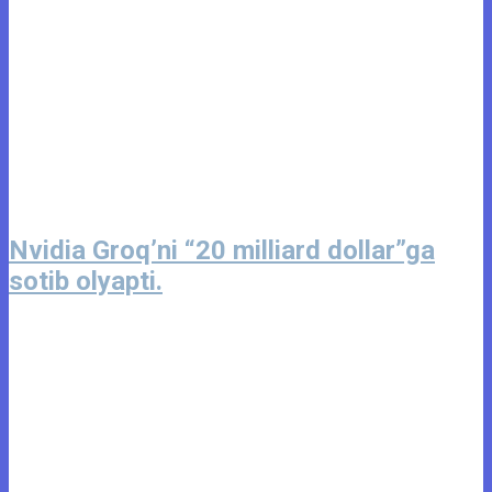
Nvidia Groq’ni “20 milliard dollar”ga
sotib olyapti.