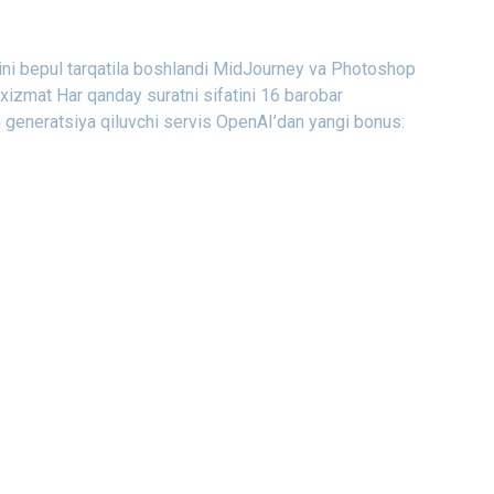
i bepul tarqatila boshlandi
MidJourney va Photoshop
n xizmat
Har qanday suratni sifatini 16 barobar
generatsiya qiluvchi servis
OpenAI’dan yangi bonus: