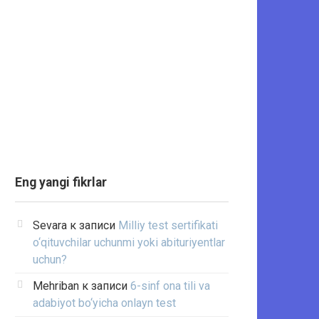
Eng yangi fikrlar
Sevara
к записи
Milliy test sertifikati
o‘qituvchilar uchunmi yoki abituriyentlar
uchun?
Mehriban
к записи
6-sinf ona tili va
adabiyot bo‘yicha onlayn test