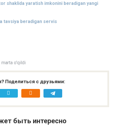
or shaklida yaratish imkonini beradigan yangi
ga tavsiya beradigan servis
marta o'qildi
я? Поделиться с друзьями:
жет быть интересно