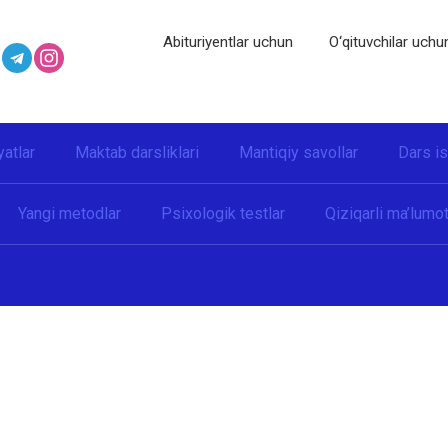
Abituriyentlar uchun
O‘qituvchilar uchu
yatlar
Maktab darsliklari
Mantiqiy savollar
Dars i
Yangi metodlar
Psixologik testlar
Qiziqarli ma’lumot