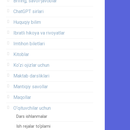
Brifing, savol-javoblar
ChatGPT sirlari
Huquqiy bilim
Ibratli hikoya va rivoyatlar
Imtihon biletlari
Kitoblar
Ko‘zi ojizlar uchun
Maktab darsliklari
Mantiqiy savollar
Maqollar
O‘qituvchilar uchun
Dars ishlanmalar
Ish rejalar to‘plami