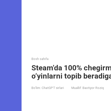
Bosh sahifa
Steam’da 100% chegirma
o‘yinlarni topib beradig
Bo‘lim:
ChatGPT sirlari
Muallif:
Baxtiyor Roziq