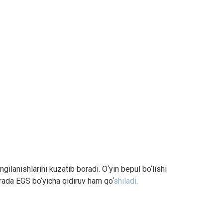
ilanishlarini kuzatib boradi. O‘yin bepul bo‘lishi
rada EGS bo‘yicha qidiruv ham qo‘
shiladi
.