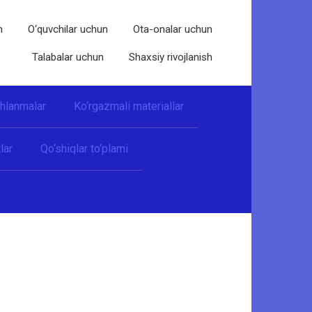
n
O‘quvchilar uchun
Ota-onalar uchun
Talabalar uchun
Shaxsiy rivojlanish
shlanmalar
Ko‘rgazmali materiallar
lar
Qo‘shiqlar to‘plami