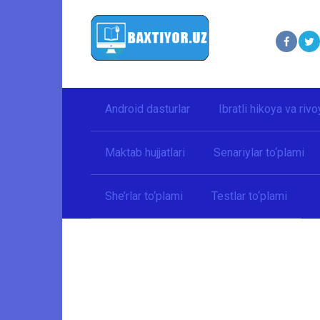
Перейти
к
контенту
Android dasturlar
Ibratli hikoya va rivo
Maktab hujjatlari
Senariylar to‘plami
She’rlar to‘plami
Testlar to‘plami