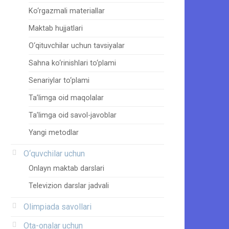
Ko‘rgazmali materiallar
Maktab hujjatlari
O‘qituvchilar uchun tavsiyalar
Sahna ko‘rinishlari to‘plami
Senariylar to‘plami
Ta’limga oid maqolalar
Ta’limga oid savol-javoblar
Yangi metodlar
O‘quvchilar uchun
Onlayn maktab darslari
Televizion darslar jadvali
Olimpiada savollari
Ota-onalar uchun