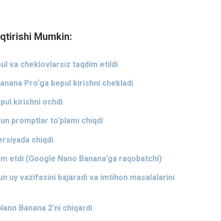
qtirishi Mumkin:
 va cheklovlarsiz taqdim etildi
nana Pro‘ga bepul kirishni chekladi
l kirishni ochdi
n promptlar to‘plami chiqdi
rsiyada chiqdi
m etdi (Google Nano Banana’ga raqobatchi)
 uy vazifasini bajaradi va imtihon masalalarini
ano Banana 2’ni chiqardi