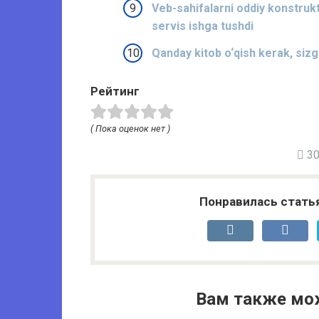
Veb-sahifalarni oddiy konstrukt
servis ishga tushdi
Qanday kitob o‘qish kerak, siz
Рейтинг
( Пока оценок нет )
30 
Понравилась стать
Вам также мо