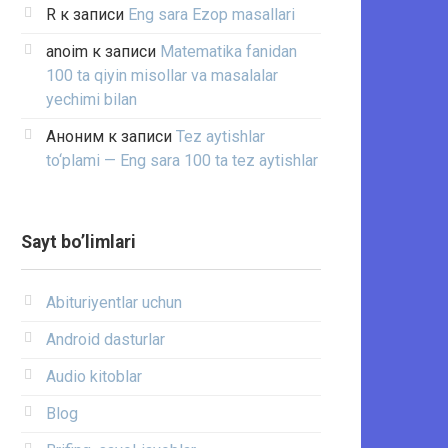
R
к записи
Eng sara Ezop masallari
anoim
к записи
Matematika fanidan
100 ta qiyin misollar va masalalar
yechimi bilan
Аноним
к записи
Tez aytishlar
to‘plami — Eng sara 100 ta tez aytishlar
Sayt bo’limlari
Abituriyentlar uchun
Android dasturlar
Audio kitoblar
Blog