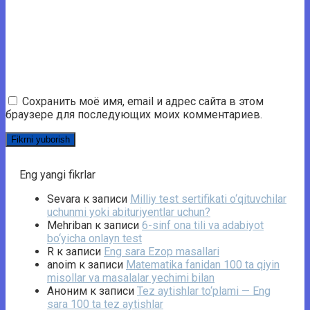
Сохранить моё имя, email и адрес сайта в этом
браузере для последующих моих комментариев.
Eng yangi fikrlar
Sevara
к записи
Milliy test sertifikati o‘qituvchilar
uchunmi yoki abituriyentlar uchun?
Mehriban
к записи
6-sinf ona tili va adabiyot
bo‘yicha onlayn test
R
к записи
Eng sara Ezop masallari
anoim
к записи
Matematika fanidan 100 ta qiyin
misollar va masalalar yechimi bilan
Аноним
к записи
Tez aytishlar to‘plami — Eng
sara 100 ta tez aytishlar