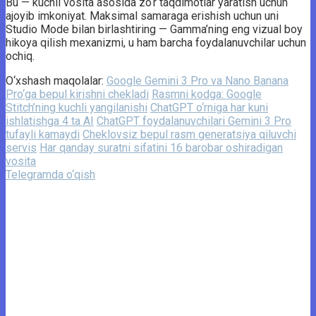
Bu — kuchli vosita asosida zo‘r taqdimotlar yaratish uchun
ajoyib imkoniyat. Maksimal samaraga erishish uchun uni
Studio Mode bilan birlashtiring — Gamma’ning eng vizual boy
hikoya qilish mexanizmi, u ham barcha foydalanuvchilar uchun
ochiq.
O‘xshash maqolalar:
Google Gemini 3 Pro va Nano Banana
Pro‘ga bepul kirishni chekladi
Rasmni kodga: Google
Stitch’ning kuchli yangilanishi
ChatGPT o‘rniga har kuni
ishlatishga 4 ta AI
ChatGPT foydalanuvchilari Gemini 3 Pro
tufayli kamaydi
Cheklovsiz bepul rasm generatsiya qiluvchi
servis
Har qanday suratni sifatini 16 barobar oshiradigan
vosita
Telegramda o‘qish