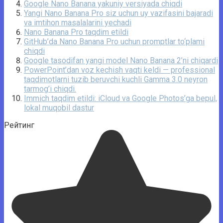
Google Nano Banana yakuniy versiyada chiqdi
Yangi Nano Banana Pro siz uchun uy vazifasini bajaradi
va imtihon masalalarini yechadi
Nano Banana Pro taqdim etildi
GitHub’da Nano Banana Pro uchun promptlar to‘plami
chiqdi
Google tasodifan yangi model Nano Banana 2’ni chiqardi
PowerPoint’dan voz kechish vaqti keldi — professional
taqdimotlarni tuzib beruvchi kuchli Gamma 3.0 neyron
tarmog’i chiqdi.
Immich taqdim etildi: iCloud va Google Photos’ga bepul,
lokal muqobil dastur
Рейтинг