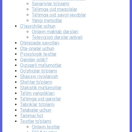
Senariylar to‘plami
Ta’limga oid maqolalar
Ta’limga oid savol-javoblar
Yangi metodlar
O‘quvchilar uchun
Onlayn maktab darslari
Televizion darslar jadvali
Olimpiada savollari
Ota-onalar uchun
Psixologik testlar
Qanday qilib?
Qiziqarli ma’lumotlar
Qo‘shiqlar to‘plami
Shaxsiy rivojlanish
She’rlar to‘plami
Statistik ma’lumotlar
Ta’lim yangiliklari
Ta’limga oid qarorlar
Tabriklar to'plami
Talabalar uchun
Tarjimai hol
Testlar to‘plami
Onlayn testlar