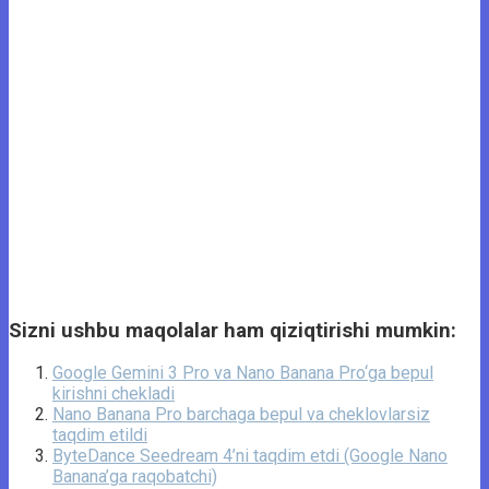
Sizni ushbu maqolalar ham qiziqtirishi mumkin:
Google Gemini 3 Pro va Nano Banana Pro‘ga bepul
kirishni chekladi
Nano Banana Pro barchaga bepul va cheklovlarsiz
taqdim etildi
ByteDance Seedream 4’ni taqdim etdi (Google Nano
Banana’ga raqobatchi)