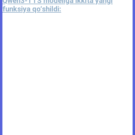
Qwen3-TTS modeliga ikkita yangi
funksiya qo‘shildi: