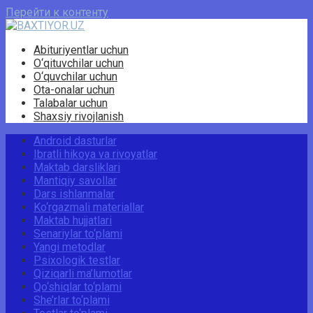
Перейти к контенту
Abituriyentlar uchun
O‘qituvchilar uchun
O‘quvchilar uchun
Ota-onalar uchun
Talabalar uchun
Shaxsiy rivojlanish
Android dasturlar
Ibratli hikoya va rivoyatlar
Maktab darsliklari
Mantiqiy savollar
Dars ishlanmalar
Ko‘rgazmali materiallar
Maktab hujjatlari
Senariylar to‘plami
Yangi metodlar
Psixologik testlar
Qiziqarli ma’lumotlar
Qo‘shiqlar to‘plami
She’rlar to‘plami