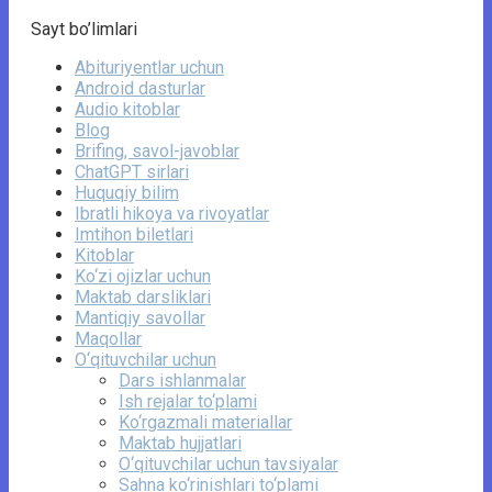
Sayt bo’limlari
Abituriyentlar uchun
Android dasturlar
Audio kitoblar
Blog
Brifing, savol-javoblar
ChatGPT sirlari
Huquqiy bilim
Ibratli hikoya va rivoyatlar
Imtihon biletlari
Kitoblar
Ko‘zi ojizlar uchun
Maktab darsliklari
Mantiqiy savollar
Maqollar
O‘qituvchilar uchun
Dars ishlanmalar
Ish rejalar to‘plami
Ko‘rgazmali materiallar
Maktab hujjatlari
O‘qituvchilar uchun tavsiyalar
Sahna ko‘rinishlari to‘plami