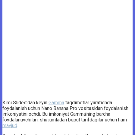
Kimi Slides’dan keyin
Gamma
taqdimotlar yaratishda
foydalanish uchun Nano Banana Pro vositasidan foydalanish
imkoniyatini ochdi. Bu imkoniyat Gamma’ning barcha
foydalanuvchilari, shu jumladan bepul tarifdagilar uchun ham
mavjud
.