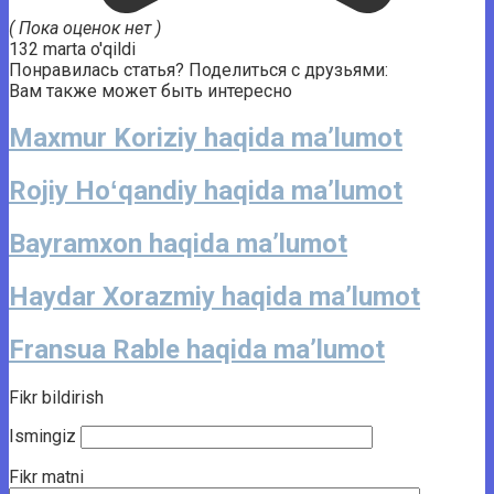
( Пока оценок нет )
132 marta o'qildi
Понравилась статья? Поделиться с друзьями:
Вам также может быть интересно
Maxmur Koriziy haqida ma’lumot
Rojiy Hoʻqandiy haqida ma’lumot
Bayramxon haqida ma’lumot
Haydar Xorazmiy haqida ma’lumot
Fransua Rable haqida ma’lumot
Fikr bildirish
Ismingiz
Fikr matni