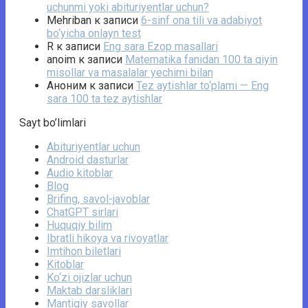
uchunmi yoki abituriyentlar uchun?
Mehriban
к записи
6-sinf ona tili va adabiyot
bo‘yicha onlayn test
R
к записи
Eng sara Ezop masallari
anoim
к записи
Matematika fanidan 100 ta qiyin
misollar va masalalar yechimi bilan
Аноним
к записи
Tez aytishlar to‘plami — Eng
sara 100 ta tez aytishlar
Sayt bo’limlari
Abituriyentlar uchun
Android dasturlar
Audio kitoblar
Blog
Brifing, savol-javoblar
ChatGPT sirlari
Huquqiy bilim
Ibratli hikoya va rivoyatlar
Imtihon biletlari
Kitoblar
Ko‘zi ojizlar uchun
Maktab darsliklari
Mantiqiy savollar