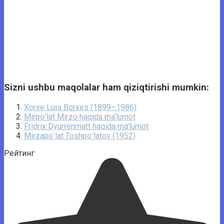
Sizni ushbu maqolalar ham qiziqtirishi mumkin:
Xorxe Luis Borxes (1899–1986)
Mirpoʻlat Mirzo haqida ma’lumot
Fridrix Dyurrenmatt haqida ma’lumot
Mirzapoʻlat Toshpoʻlatov (1952)
Рейтинг