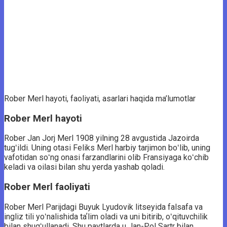
Rober Merl hayoti, faoliyati, asarlari haqida ma’lumotlar
Rober Merl hayoti
Rober Jan Jorj Merl 1908 yilning 28 avgustida Jazoirda
tugʻildi. Uning otasi Feliks Merl harbiy tarjimon boʻlib, uning
vafotidan soʻng onasi farzandlarini olib Fransiyaga koʻchib
keladi va oilasi bilan shu yerda yashab qoladi.
Rober Merl faoliyati
Rober Merl Parijdagi Buyuk Lyudovik litseyida falsafa va
ingliz tili yoʻnalishida taʼlim oladi va uni bitirib, oʻqituvchilik
bilan shugʻullanadi. Shu paytlarda u Jan-Pol Sartr bilan