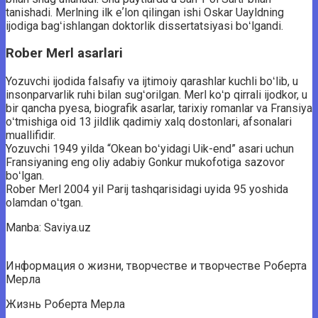
tanishadi. Merlning ilk eʼlon qilingan ishi Oskar Uayldning
ijodiga bagʻishlangan doktorlik dissertatsiyasi boʻlgandi.
Rober Merl asarlari
Yozuvchi ijodida falsafiy va ijtimoiy qarashlar kuchli boʻlib, u
insonparvarlik ruhi bilan sugʻorilgan. Merl koʻp qirrali ijodkor, u
bir qancha pyesa, biografik asarlar, tarixiy romanlar va Fransiya
oʻtmishiga oid 13 jildlik qadimiy xalq dostonlari, afsonalari
muallifidir.
Yozuvchi 1949 yilda “Okean boʻyidagi Uik-end” asari uchun
Fransiyaning eng oliy adabiy Gonkur mukofotiga sazovor
boʻlgan.
Rober Merl 2004 yil Parij tashqarisidagi uyida 95 yoshida
olamdan oʻtgan.
Manba: Saviya.uz
Информация о жизни, творчестве и творчестве Роберта
Мерла
Жизнь Роберта Мерла