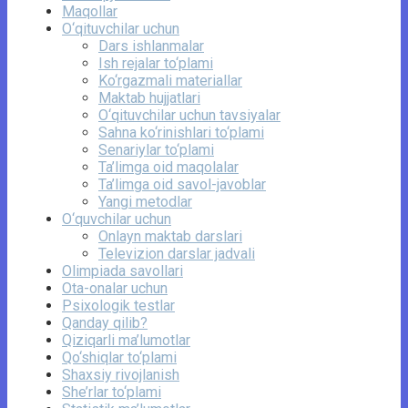
Maqollar
O‘qituvchilar uchun
Dars ishlanmalar
Ish rejalar to‘plami
Ko‘rgazmali materiallar
Maktab hujjatlari
O‘qituvchilar uchun tavsiyalar
Sahna ko‘rinishlari to‘plami
Senariylar to‘plami
Ta’limga oid maqolalar
Ta’limga oid savol-javoblar
Yangi metodlar
O‘quvchilar uchun
Onlayn maktab darslari
Televizion darslar jadvali
Olimpiada savollari
Ota-onalar uchun
Psixologik testlar
Qanday qilib?
Qiziqarli ma’lumotlar
Qo‘shiqlar to‘plami
Shaxsiy rivojlanish
She’rlar to‘plami