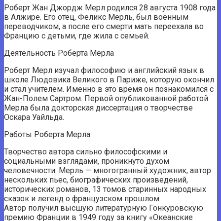
Роберт Жан Джордж Мерл родился 28 августа 1908 года
в Алжире. Его отец, Феликс Мерль, был военным
переводчиком, а после его смерти мать переехала во
Францию ​​с детьми, где жила с семьей.
Деятельность Роберта Мерла
Роберт Мерл изучал философию и английский язык в
школе Людовика Великого в Париже, которую окончил
и стал учителем. Именно в это время он познакомился с
Жан-Полем Сартром. Первой опубликованной работой
Мерла была докторская диссертация о творчестве
Оскара Уайльда.
Работы Роберта Мерла
Творчество автора сильно философскими и
социальными взглядами, проникнуто духом
человечности. Мерль — многогранный художник, автор
нескольких пьес, биографических произведений,
исторических романов, 13 томов старинных народных
сказок и легенд о французском прошлом.
Автор получил высшую литературную Гонкуровскую
премию Франции в 1949 году за книгу «Океанские