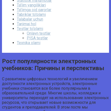
Statistik ma’lumotlar
Ta’lim yangiliklari
Ta’limga oid qarorlar
Tabriklar to'plami
Talabalar uchun
Tarjimai hol
Testlar to‘plami
Onlayn testlar
PISA testlar
Texnika olami
Рост популярности электронных
учебников: Причины и перспективы
С развитием цифровых технологий и увеличением
доступности электронных устройств, электронные
учебники становятся все более популярными в
образовательной среде. Многие школы, колледжи и
университеты переходят на использование электронных
ресурсов, что открывает новые возможности для
студентов и преподавателей. В этом посте мы