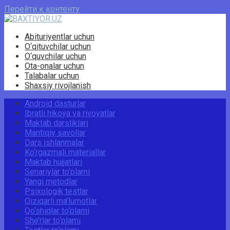
Перейти к контенту
Abituriyentlar uchun
O‘qituvchilar uchun
O‘quvchilar uchun
Ota-onalar uchun
Talabalar uchun
Shaxsiy rivojlanish
Android dasturlar
Ibratli hikoya va rivoyatlar
Maktab darsliklari
Mantiqiy savollar
Dars ishlanmalar
Ko‘rgazmali materiallar
Maktab hujjatlari
Senariylar to‘plami
Yangi metodlar
Psixologik testlar
Qiziqarli ma’lumotlar
Qo‘shiqlar to‘plami
She’rlar to‘plami