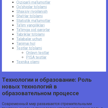
Qiziqarli ma’lumotlar
Qo‘shiqlar to‘plami
Shaxsiy rivojlanish
She’rlar to‘plami
Statistik ma’lumotlar
Ta’lim yangiliklari
Ta’limga oid qarorlar
Tabriklar to'plami
Talabalar uchun
Tarjimai hol
Testlar to‘plami
Onlayn testlar
PISA testlar
Texnika olami
Технологии и образование: Роль
новых технологий в
образовательном процессе
Современный мир развивается стремительными