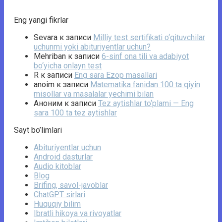
Eng yangi fikrlar
Sevara
к записи
Milliy test sertifikati o‘qituvchilar
uchunmi yoki abituriyentlar uchun?
Mehriban
к записи
6-sinf ona tili va adabiyot
bo‘yicha onlayn test
R
к записи
Eng sara Ezop masallari
anoim
к записи
Matematika fanidan 100 ta qiyin
misollar va masalalar yechimi bilan
Аноним
к записи
Tez aytishlar to‘plami — Eng
sara 100 ta tez aytishlar
Sayt bo’limlari
Abituriyentlar uchun
Android dasturlar
Audio kitoblar
Blog
Brifing, savol-javoblar
ChatGPT sirlari
Huquqiy bilim
Ibratli hikoya va rivoyatlar