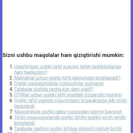
Sizni ushbu maqolalar ham qiziqtirishi mumkin:
Uzaytirilgan qishki ta’til xususiy ta’lim tashkilotlariga
ham taalluqlimi?
Maktablar uchun qishki ta’til qachondan boshlanadi?
Qishki navbatchilikda o‘qituvchilar qolmaydi
Talabalar qishda necha kun dam oladi?
OTMlar uchun qishki ta’til muddati o‘zgarishi mumkin
Qishki ta’til vaqtida o‘quvchilarni to‘garaklarga jalb etish
taqiqlandi
Magistratura qishki qabul yuzasidan rasmiy bayonot
Ta’lim muassasalarida qishki ta’tilni tashkil etish tartibi
belgilandi
Talabalar qachon qishki ta’tilga chiqishi ma’lum bo‘ldi