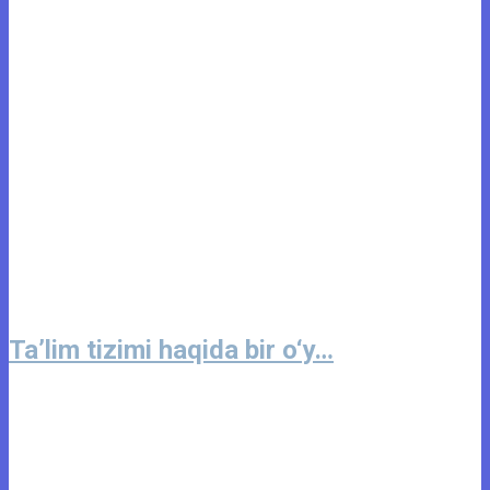
Ta’lim tizimi haqida bir o‘y…