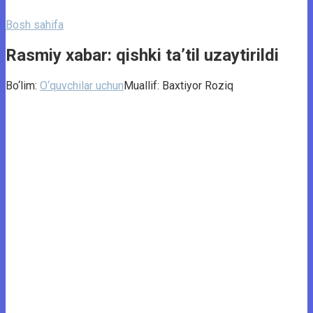
Bosh sahifa
Rasmiy xabar: qishki ta’til uzaytirildi
Bo‘lim:
O‘quvchilar uchun
Muallif:
Baxtiyor Roziq