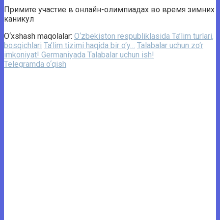
Примите участие в онлайн-олимпиадах во время зимних
каникул
O‘xshash maqolalar:
O‘zbekiston respubliklasida Ta’lim turlari,
bosqichlari
Ta’lim tizimi haqida bir o‘y…
Talabalar uchun zo‘r
imkoniyat! Germaniyada Talabalar uchun ish!
Telegramda o‘qish