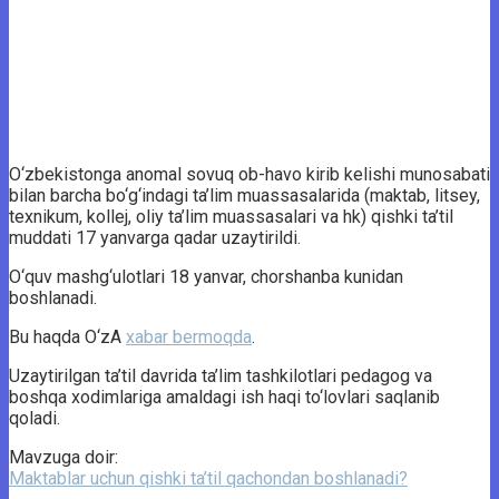
O‘zbekistonga anomal sovuq ob-havo kirib kelishi munosabati
bilan barcha bo‘g‘indagi ta’lim muassasalarida (maktab, litsey,
texnikum, kollej, oliy ta’lim muassasalari va hk) qishki ta’til
muddati 17 yanvarga qadar uzaytirildi.
O‘quv mashg‘ulotlari 18 yanvar, chorshanba kunidan
boshlanadi.
Bu haqda O‘zA
xabar bermoqda
.
Uzaytirilgan ta’til davrida ta’lim tashkilotlari pedagog va
boshqa xodimlariga amaldagi ish haqi to‘lovlari saqlanib
qoladi.
Mavzuga doir:
Maktablar uchun qishki ta’til qachondan boshlanadi?