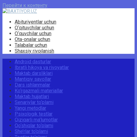
Перейти к контенту
Abituriyentlar uchun
O‘qituvchilar uchun
O‘quvchilar uchun
Ota-onalar uchun
Talabalar uchun
Shaxsiy rivojlanish
Android dasturlar
Ibratli hikoya va rivoyatlar
Maktab darsliklari
Mantiqiy savollar
Dars ishlanmalar
Ko‘rgazmali materiallar
Maktab hujjatlari
Senariylar to‘plami
Yangi metodlar
Psixologik testlar
Qiziqarli ma’lumotlar
Qo‘shiqlar to‘plami
She’rlar to‘plami