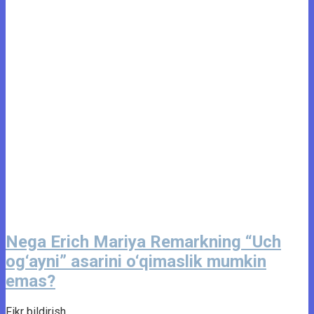
Nega Erich Mariya Remarkning “Uch
og‘ayni” asarini o‘qimaslik mumkin
emas?
Fikr bildirish