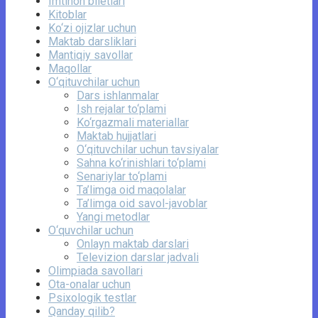
Imtihon biletlari
Kitoblar
Ko‘zi ojizlar uchun
Maktab darsliklari
Mantiqiy savollar
Maqollar
O‘qituvchilar uchun
Dars ishlanmalar
Ish rejalar to‘plami
Ko‘rgazmali materiallar
Maktab hujjatlari
O‘qituvchilar uchun tavsiyalar
Sahna ko‘rinishlari to‘plami
Senariylar to‘plami
Ta’limga oid maqolalar
Ta’limga oid savol-javoblar
Yangi metodlar
O‘quvchilar uchun
Onlayn maktab darslari
Televizion darslar jadvali
Olimpiada savollari
Ota-onalar uchun
Psixologik testlar
Qanday qilib?