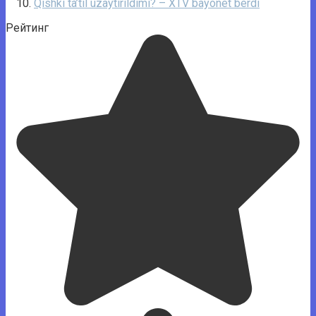
Qishki ta’til uzaytirildimi? – XTV bayonet berdi
Рейтинг