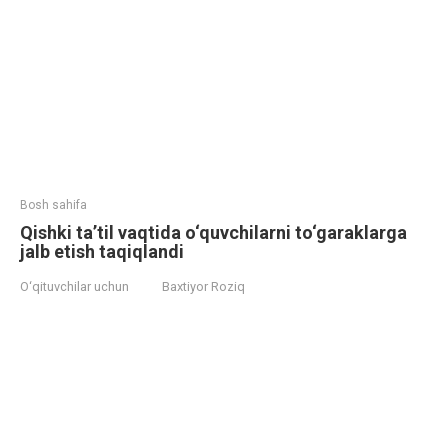
Bosh sahifa
Qishki ta’til vaqtida o‘quvchilarni to‘garaklarga
jalb etish taqiqlandi
O‘qituvchilar uchun
Baxtiyor Roziq