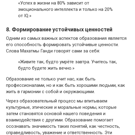
«Успех в жизни на 80% зависит от
эмоционального интеллекта и только на 20%
от IQ.»
8. Формирование устойчивых ценностей
Одним из самых важных аспектов образования является
его способность формировать устойчивые ценности.
Слова Махатмы Ганди говорят сами за себя:
«Живите так, будто умрёте завтра. Учитесь так,
будто будете жить вечно.»
Образование не только учит нас, как быть
профессионалами, но и как быть хорошими людьми, как
жить в гармонии с собой и окружающими.
Через образовательный процесс мы впитываем
культурные, этические и моральные нормы, которые
затем становятся основой нашего поведения и
взаимодействия с другими. Образование помогает
осознавать значимость таких понятий, как честность,
справедливость, уважение и ответственность. Эти