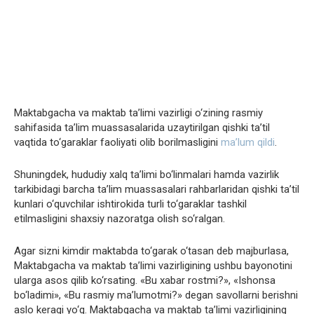
Maktabgacha va maktab ta’limi vazirligi o‘zining rasmiy
sahifasida ta’lim muassasalarida uzaytirilgan qishki ta’til
vaqtida to‘garaklar faoliyati olib borilmasligini
ma’lum qildi
.
Shuningdek, hududiy xalq ta’limi bo‘linmalari hamda vazirlik
tarkibidagi barcha ta’lim muassasalari rahbarlaridan qishki ta’til
kunlari o‘quvchilar ishtirokida turli to‘garaklar tashkil
etilmasligini shaxsiy nazoratga olish so‘ralgan.
Agar sizni kimdir maktabda to‘garak o‘tasan deb majburlasa,
Maktabgacha va maktab ta’limi vazirligining ushbu bayonotini
ularga asos qilib ko‘rsating. «Bu xabar rostmi?», «Ishonsa
bo‘ladimi», «Bu rasmiy ma’lumotmi?» degan savollarni berishni
aslo keragi yo‘q. Maktabgacha va maktab ta’limi vazirligining