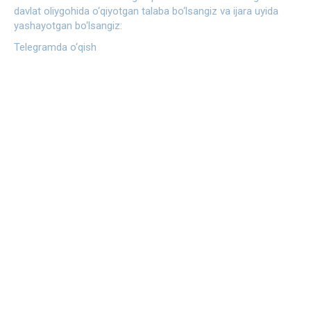
davlat oliygohida o‘qiyotgan talaba bo‘lsangiz va ijara uyida
yashayotgan bo‘lsangiz:
Telegramda o‘qish