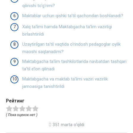
qilinishi to‘g‘rimi?
Maktablar uchun qishki ta’til qachondan boshlanadi?
Xalq ta’limi hamda Maktabgacha ta’lim vazirligi
birlashtirildi
Uzaytirilgan ta’til vaqtida o‘rindosh pedagoglar oylik
maoshi saqlanadimi?
Maktabgacha ta’lim tashkilotlarida navbatdan tashqari
ta’til e’lon qilinadi
Maktabgacha va maktab ta’limi vaziri vazirlik
jamoasiga tanishtirildi
Рейтинг
( Пока оценок нет )
351 marta o'qildi