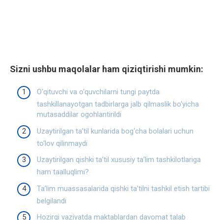
Sizni ushbu maqolalar ham qiziqtirishi mumkin:
O‘qituvchi va o‘quvchilarni tungi paytda
tashkillanayotgan tadbirlarga jalb qilmaslik bo‘yicha
mutasaddilar ogohlantirildi
Uzaytirilgan ta’til kunlarida bog‘cha bolalari uchun
to‘lov qilinmaydi
Uzaytirilgan qishki ta’til xususiy ta’lim tashkilotlariga
ham taalluqlimi?
Ta’lim muassasalarida qishki ta’tilni tashkil etish tartibi
belgilandi
Hozirgi vaziyatda maktablardan davomat talab