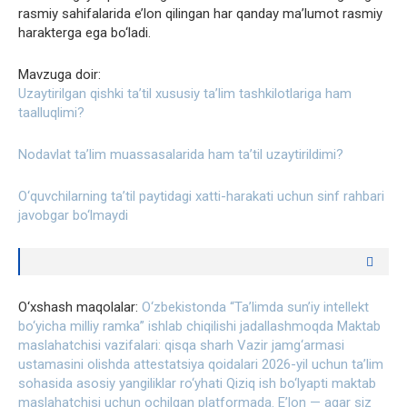
rasmiy sahifalarida e’lon qilingan har qanday ma’lumot rasmiy
harakterga ega bo‘ladi.
Mavzuga doir:
Uzaytirilgan qishki ta’til xususiy ta’lim tashkilotlariga ham
taalluqlimi?
Nodavlat ta’lim muassasalarida ham ta’til uzaytirildimi?
O‘quvchilarning ta’til paytidagi xatti-harakati uchun sinf rahbari
javobgar bo‘lmaydi
O‘xshash maqolalar:
O‘zbekistonda “Ta’limda sun’iy intellekt
bo‘yicha milliy ramka” ishlab chiqilishi jadallashmoqda
Maktab
maslahatchisi vazifalari: qisqa sharh
Vazir jamg‘armasi
ustamasini olishda attestatsiya qoidalari
2026-yil uchun ta’lim
sohasida asosiy yangiliklar ro‘yhati
Qiziq ish bo‘lyapti maktab
maslahatchisi uchun ochilgan platformada.
E’lon — agar siz