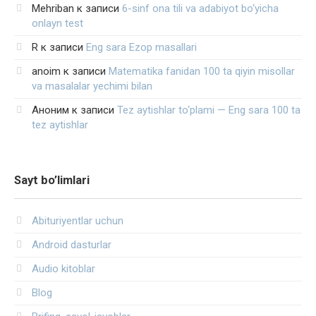
Mehriban
к записи
6-sinf ona tili va adabiyot bo‘yicha
onlayn test
R
к записи
Eng sara Ezop masallari
anoim
к записи
Matematika fanidan 100 ta qiyin misollar
va masalalar yechimi bilan
Аноним
к записи
Tez aytishlar to‘plami — Eng sara 100 ta
tez aytishlar
Sayt bo’limlari
Abituriyentlar uchun
Android dasturlar
Audio kitoblar
Blog