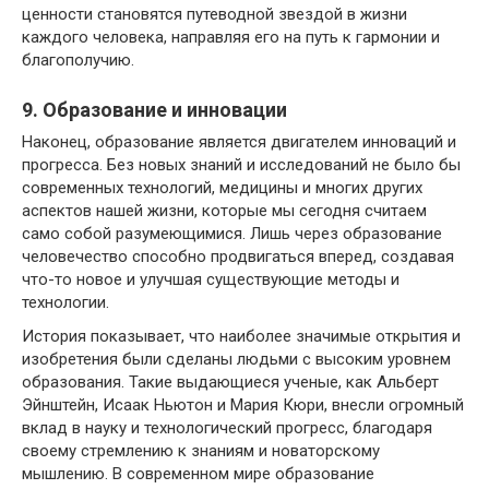
ценности становятся путеводной звездой в жизни
каждого человека, направляя его на путь к гармонии и
благополучию.
9. Образование и инновации
Наконец, образование является двигателем инноваций и
прогресса. Без новых знаний и исследований не было бы
современных технологий, медицины и многих других
аспектов нашей жизни, которые мы сегодня считаем
само собой разумеющимися. Лишь через образование
человечество способно продвигаться вперед, создавая
что-то новое и улучшая существующие методы и
технологии.
История показывает, что наиболее значимые открытия и
изобретения были сделаны людьми с высоким уровнем
образования. Такие выдающиеся ученые, как Альберт
Эйнштейн, Исаак Ньютон и Мария Кюри, внесли огромный
вклад в науку и технологический прогресс, благодаря
своему стремлению к знаниям и новаторскому
мышлению. В современном мире образование