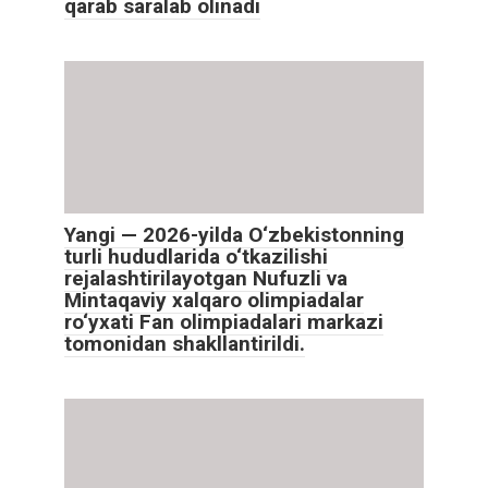
qarab saralab olinadi
Yangi — 2026-yilda O‘zbekistonning
turli hududlarida o‘tkazilishi
rejalashtirilayotgan Nufuzli va
Mintaqaviy xalqaro olimpiadalar
ro‘yxati Fan olimpiadalari markazi
tomonidan shakllantirildi.