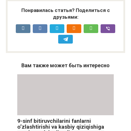
Понравилась статья? Поделиться с
друзьями:
Вам также может быть интересно
9-sinf bitiruvchilarini fanlarni
o‘zlashtirishi va kasbiy qiziqishiga