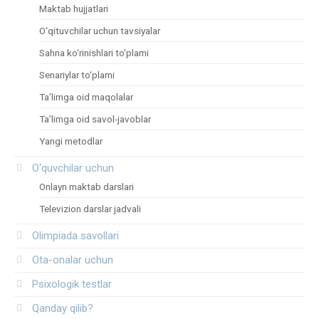
Maktab hujjatlari
O‘qituvchilar uchun tavsiyalar
Sahna ko‘rinishlari to‘plami
Senariylar to‘plami
Ta’limga oid maqolalar
Ta’limga oid savol-javoblar
Yangi metodlar
O‘quvchilar uchun
Onlayn maktab darslari
Televizion darslar jadvali
Olimpiada savollari
Ota-onalar uchun
Psixologik testlar
Qanday qilib?