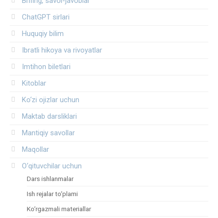
Brifing, savol-javoblar
ChatGPT sirlari
Huquqiy bilim
Ibratli hikoya va rivoyatlar
Imtihon biletlari
Kitoblar
Ko‘zi ojizlar uchun
Maktab darsliklari
Mantiqiy savollar
Maqollar
O‘qituvchilar uchun
Dars ishlanmalar
Ish rejalar to‘plami
Ko‘rgazmali materiallar