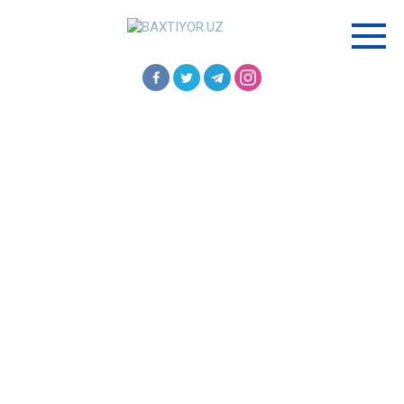
Перейти
к
контенту