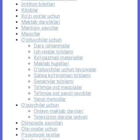
Imtihon biletlari
Kitoblar
Ko‘zi ojizlar uchun
Maktab darsliklari
Mantiqiy savollar
Maqollar
O‘qituvchilar uchun
Dars ishlanmalar
Ish rejalar to‘plami
Ko‘rgazmali materiallar
Maktab hujjatlari
O‘qituvchilar uchun tavsiyalar
Sahna ko‘rinishlari to‘plami
Senariylar to‘plami
Ta’limga oid maqolalar
Ta’limga oid savol-javoblar
Yangi metodlar
O‘quvchilar uchun
Onlayn maktab darslari
Televizion darslar jadvali
Olimpiada savollari
Ota-onalar uchun
Psixologik testlar