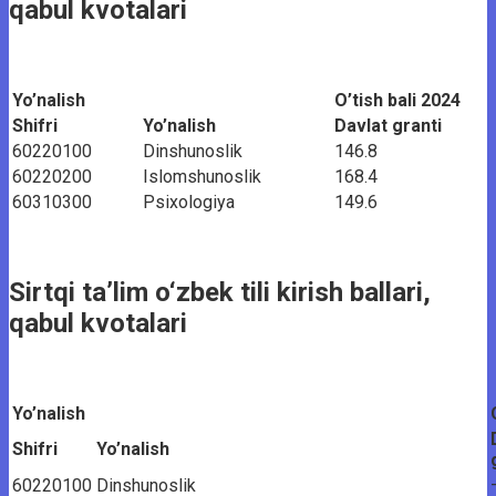
qabul kvotalari
Yo’nalish
O’tish bali 2024
Shifri
Yo’nalish
Davlat granti
60220100
Dinshunoslik
146.8
60220200
Islomshunoslik
168.4
60310300
Psixologiya
149.6
Sirtqi ta’lim o‘zbek tili kirish ballari,
qabul kvotalari
Yo’nalish
Shifri
Yo’nalish
60220100
Dinshunoslik