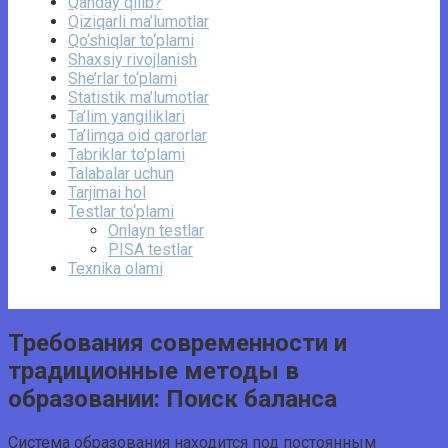
Qanday qilib?
Qiziqarli ma’lumotlar
Qo‘shiqlar to‘plami
Shaxsiy rivojlanish
She’rlar to‘plami
Statistik ma’lumotlar
Ta’lim yangiliklari
Ta’limga oid qarorlar
Tabriklar to'plami
Talabalar uchun
Tarjimai hol
Testlar to‘plami
Onlayn testlar
PISA testlar
Texnika olami
Требования современности и
традиционные методы в
образовании: Поиск баланса
Система образования находится под постоянным