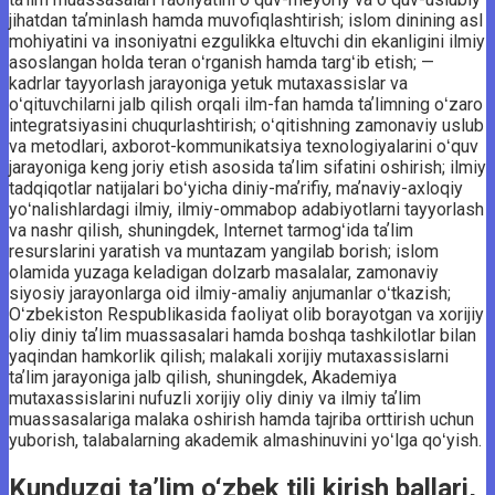
jihatdan taʼminlash hamda muvofiqlashtirish; islom dinining asl
mohiyatini va insoniyatni ezgulikka eltuvchi din ekanligini ilmiy
asoslangan holda teran oʻrganish hamda targʻib etish; —
kadrlar tayyorlash jarayoniga yetuk mutaxassislar va
oʻqituvchilarni jalb qilish orqali ilm-fan hamda taʼlimning oʻzaro
integratsiyasini chuqurlashtirish; oʻqitishning zamonaviy uslub
va metodlari, axborot-kommunikatsiya texnologiyalarini oʻquv
jarayoniga keng joriy etish asosida taʼlim sifatini oshirish; ilmiy
tadqiqotlar natijalari boʻyicha diniy-maʼrifiy, maʼnaviy-axloqiy
yoʻnalishlardagi ilmiy, ilmiy-ommabop adabiyotlarni tayyorlash
va nashr qilish, shuningdek, Internet tarmogʻida taʼlim
resurslarini yaratish va muntazam yangilab borish; islom
olamida yuzaga keladigan dolzarb masalalar, zamonaviy
siyosiy jarayonlarga oid ilmiy-amaliy anjumanlar oʻtkazish;
Oʻzbekiston Respublikasida faoliyat olib borayotgan va xorijiy
oliy diniy taʼlim muassasalari hamda boshqa tashkilotlar bilan
yaqindan hamkorlik qilish; malakali xorijiy mutaxassislarni
taʼlim jarayoniga jalb qilish, shuningdek, Akademiya
mutaxassislarini nufuzli xorijiy oliy diniy va ilmiy taʼlim
muassasalariga malaka oshirish hamda tajriba orttirish uchun
yuborish, talabalarning akademik almashinuvini yoʻlga qoʻyish.
Kunduzgi ta’lim o‘zbek tili kirish ballari,