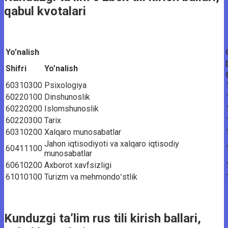
qabul kvotalari
Yo’nalish
Shifri
Yo’nalish
60310300
Psixologiya
60220100
Dinshunoslik
60220200
Islomshunoslik
60220300
Tarix
60310200
Xalqaro munosabatlar
Jahon iqtisodiyoti va xalqaro iqtisodiy
60411100
munosabatlar
60610200
Axborot xavfsizligi
61010100
Turizm va mehmondoʻstlik
Kunduzgi ta’lim rus tili kirish ballari,