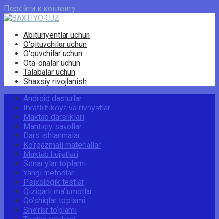
Перейти к контенту
Abituriyentlar uchun
O‘qituvchilar uchun
O‘quvchilar uchun
Ota-onalar uchun
Talabalar uchun
Shaxsiy rivojlanish
Android dasturlar
Ibratli hikoya va rivoyatlar
Maktab darsliklari
Mantiqiy savollar
Dars ishlanmalar
Ko‘rgazmali materiallar
Maktab hujjatlari
Senariylar to‘plami
Yangi metodlar
Psixologik testlar
Qiziqarli ma’lumotlar
Qo‘shiqlar to‘plami
She’rlar to‘plami