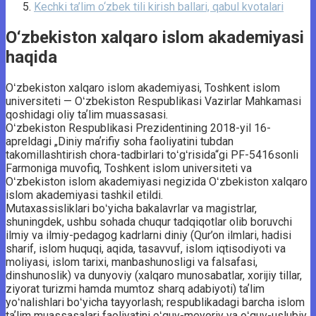
Kechki ta’lim o‘zbek tili kirish ballari, qabul kvotalari
O‘zbekiston xalqaro islom akademiyasi
haqida
Oʻzbekiston xalqaro islom akademiyasi, Toshkent islom
universiteti — Oʻzbekiston Respublikasi Vazirlar Mahkamasi
qoshidagi oliy taʼlim muassasasi.
Oʻzbekiston Respublikasi Prezidentining 2018-yil 16-
apreldagi „Diniy maʼrifiy soha faoliyatini tubdan
takomillashtirish chora-tadbirlari toʻgʻrisida“gi PF-5416sonli
Farmoniga muvofiq, Toshkent islom universiteti va
Oʻzbekiston islom akademiyasi negizida Oʻzbekiston xalqaro
islom akademiyasi tashkil etildi.
Mutaxassisliklari boʻyicha bakalavrlar va magistrlar,
shuningdek, ushbu sohada chuqur tadqiqotlar olib boruvchi
ilmiy va ilmiy-pedagog kadrlarni diniy (Qur’on ilmlari, hadisi
sharif, islom huquqi, aqida, tasavvuf, islom iqtisodiyoti va
moliyasi, islom tarixi, manbashunosligi va falsafasi,
dinshunoslik) va dunyoviy (xalqaro munosabatlar, xorijiy tillar,
ziyorat turizmi hamda mumtoz sharq adabiyoti) taʼlim
yoʻnalishlari boʻyicha tayyorlash; respublikadagi barcha islom
taʼlim muassasalari faoliyatini oʻquv-meyoriy va oʻquv-uslubiy