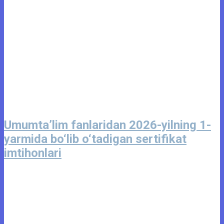
Umumta’lim fanlaridan 2026-yilning 1-
yarmida bo‘lib o‘tadigan sertifikat
imtihonlari