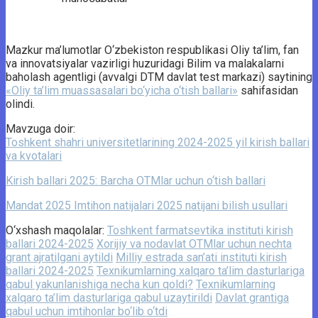
Mazkur ma’lumotlar O‘zbekiston respublikasi Oliy ta’lim, fan
va innovatsiyalar vazirligi huzuridagi Bilim va malakalarni
baholash agentligi (avvalgi DTM davlat test markazi) saytining
«Oliy ta’lim muassasalari bo‘yicha o‘tish ballari»
sahifasidan
olindi.
Mavzuga doir:
Toshkent shahri universitetlarining 2024-2025 yil kirish ballari
va kvotalari
Kirish ballari 2025: Barcha OTMlar uchun o‘tish ballari
Mandat 2025 Imtihon natijalari 2025 natijani bilish usullari
O‘xshash maqolalar:
Toshkent farmatsevtika instituti kirish
ballari 2024-2025
Xorijiy va nodavlat OTMlar uchun nechta
grant ajratilgani aytildi
Milliy estrada san’ati instituti kirish
ballari 2024-2025
Texnikumlarning xalqaro ta’lim dasturlariga
qabul yakunlanishiga necha kun qoldi?
Texnikumlarning
xalqaro ta’lim dasturlariga qabul uzaytirildi
Davlat grantiga
qabul uchun imtihonlar bo‘lib o‘tdi