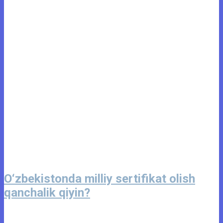
O‘zbekistonda milliy sertifikat olish
qanchalik qiyin?