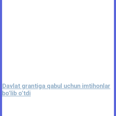
Davlat grantiga qabul uchun imtihonlar
bo‘lib o‘tdi