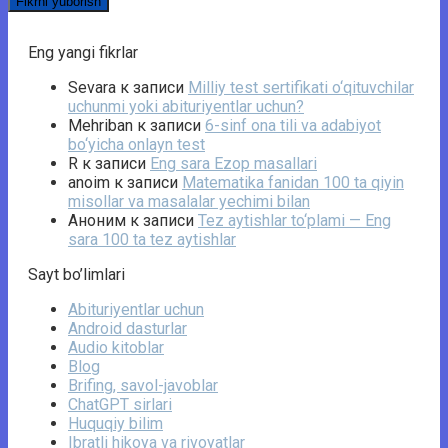
Eng yangi fikrlar
Sevara
к записи
Milliy test sertifikati o‘qituvchilar
uchunmi yoki abituriyentlar uchun?
Mehriban
к записи
6-sinf ona tili va adabiyot
bo‘yicha onlayn test
R
к записи
Eng sara Ezop masallari
anoim
к записи
Matematika fanidan 100 ta qiyin
misollar va masalalar yechimi bilan
Аноним
к записи
Tez aytishlar to‘plami — Eng
sara 100 ta tez aytishlar
Sayt bo’limlari
Abituriyentlar uchun
Android dasturlar
Audio kitoblar
Blog
Brifing, savol-javoblar
ChatGPT sirlari
Huquqiy bilim
Ibratli hikoya va rivoyatlar