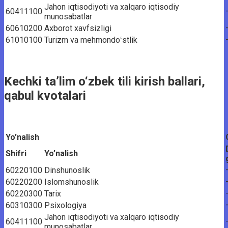
Jahon iqtisodiyoti va xalqaro iqtisodiy
60411100
munosabatlar
60610200
Axborot xavfsizligi
61010100
Turizm va mehmondoʻstlik
Kechki ta’lim o‘zbek tili kirish ballari,
qabul kvotalari
Yo’nalish
Shifri
Yo’nalish
60220100
Dinshunoslik
60220200
Islomshunoslik
60220300
Tarix
60310300
Psixologiya
Jahon iqtisodiyoti va xalqaro iqtisodiy
60411100
munosabatlar