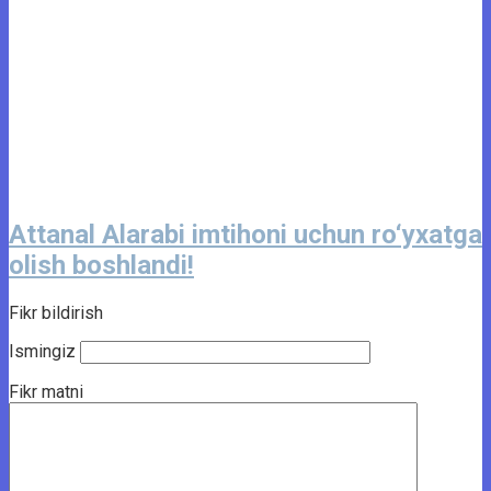
Attanal Alarabi imtihoni uchun ro‘yxatga
olish boshlandi!
Fikr bildirish
Ismingiz
Fikr matni