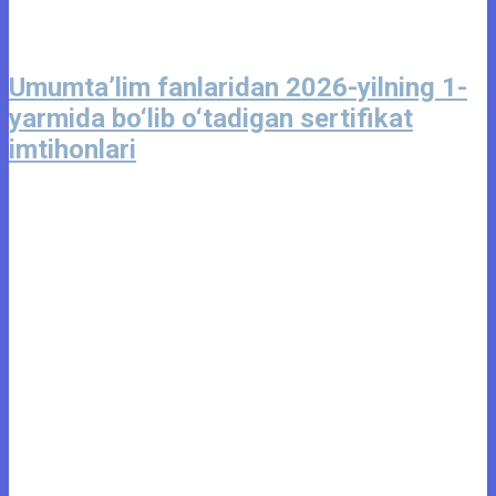
Umumta’lim fanlaridan 2026-yilning 1-
yarmida bo‘lib o‘tadigan sertifikat
imtihonlari