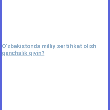
O‘zbekistonda milliy sertifikat olish
qanchalik qiyin?