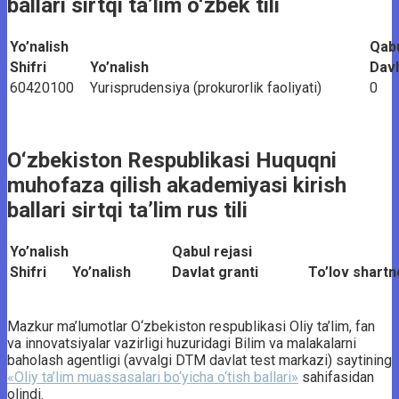
ballari sirtqi ta’lim o‘zbek tili
Yo’nalish
Qabu
Shifri
Yo’nalish
Davl
60420100
Yurisprudensiya (prokurorlik faoliyati)
0
O‘zbekiston Respublikasi Huquqni
muhofaza qilish akademiyasi kirish
ballari sirtqi ta’lim rus tili
Yo’nalish
Qabul rejasi
Shifri
Yo’nalish
Davlat granti
To’lov shart
Mazkur ma’lumotlar O‘zbekiston respublikasi Oliy ta’lim, fan
va innovatsiyalar vazirligi huzuridagi Bilim va malakalarni
baholash agentligi (avvalgi DTM davlat test markazi) saytining
«Oliy ta’lim muassasalari bo‘yicha o‘tish ballari»
sahifasidan
olindi.