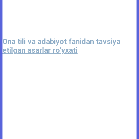
Ona tili va adabiyot fanidan tavsiya
etilgan asarlar ro‘yxati