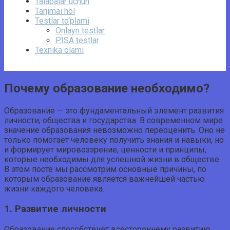
Talabalar uchun
Tarjimai hol
Testlar to‘plami
Onlayn testlar
PISA testlar
Texnika olami
Почему образование необходимо?
Образование — это фундаментальный элемент развития
личности, общества и государства. В современном мире
значение образования невозможно переоценить. Оно не
только помогает человеку получить знания и навыки, но
и формирует мировоззрение, ценности и принципы,
которые необходимы для успешной жизни в обществе.
В этом посте мы рассмотрим основные причины, по
которым образование является важнейшей частью
жизни каждого человека.
1. Развитие личности
Образование способствует всестороннему развитию