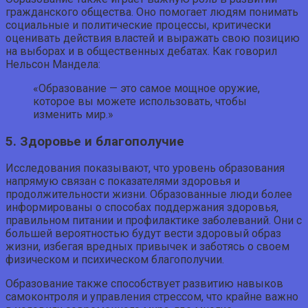
гражданского общества. Оно помогает людям понимать
социальные и политические процессы, критически
оценивать действия властей и выражать свою позицию
на выборах и в общественных дебатах. Как говорил
Нельсон Мандела:
«Образование — это самое мощное оружие,
которое вы можете использовать, чтобы
изменить мир.»
5. Здоровье и благополучие
Исследования показывают, что уровень образования
напрямую связан с показателями здоровья и
продолжительности жизни. Образованные люди более
информированы о способах поддержания здоровья,
правильном питании и профилактике заболеваний. Они с
большей вероятностью будут вести здоровый образ
жизни, избегая вредных привычек и заботясь о своем
физическом и психическом благополучии.
Образование также способствует развитию навыков
самоконтроля и управления стрессом, что крайне важно