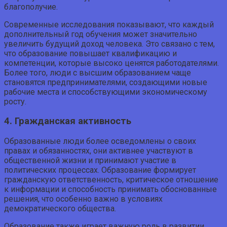
благополучие.
Современные исследования показывают, что каждый
дополнительный год обучения может значительно
увеличить будущий доход человека. Это связано с тем,
что образование повышает квалификацию и
компетенции, которые высоко ценятся работодателями.
Более того, люди с высшим образованием чаще
становятся предпринимателями, создающими новые
рабочие места и способствующими экономическому
росту.
4. Гражданская активность
Образованные люди более осведомлены о своих
правах и обязанностях, они активнее участвуют в
общественной жизни и принимают участие в
политических процессах. Образование формирует
гражданскую ответственность, критическое отношение
к информации и способность принимать обоснованные
решения, что особенно важно в условиях
демократического общества.
Образование также играет важную роль в развитии