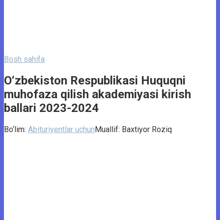
Bosh sahifa
O‘zbekiston Respublikasi Huquqni
muhofaza qilish akademiyasi kirish
ballari 2023-2024
Bo‘lim:
Abituriyentlar uchun
Muallif:
Baxtiyor Roziq