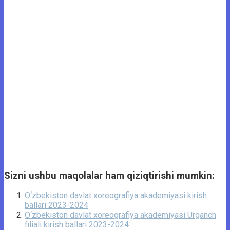
Sizni ushbu maqolalar ham qiziqtirishi mumkin:
O‘zbekiston davlat xoreografiya akademiyasi kirish
ballari 2023-2024
O‘zbekiston davlat xoreografiya akademiyasi Urganch
filiali kirish ballari 2023-2024