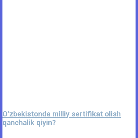
O‘zbekistonda milliy sertifikat olish
qanchalik qiyin?