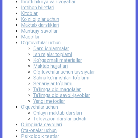
Ibratli hikoya va rivoyatlar
Imtihon biletlari
Kitoblar
Ko‘zi ojizlar uchun
Maktab darsliklari
Mantiqiy savollar
Maqollar
O‘qituvchilar uchun
Dars ishlanmalar
Ish rejalar to‘plami
Ko‘rgazmali materiallar
Maktab hujjatlari
O‘qituvchilar uchun tavsiyalar
Sahna ko‘rinishlari to‘plami
Senariylar to‘plami
Ta’limga oid maqolalar
Ta’limga oid savol-javoblar
Yangi metodlar
O‘quvchilar uchun
Onlayn maktab darslari
Televizion darslar jadvali
Olimpiada savollari
Ota-onalar uchun
Psixologik testlar