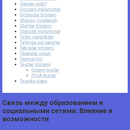
Qanday qilib?
Qiziqarli ma’lumotlar
Qo‘shiqlar to‘plami
Shaxsiy rivojlanish
She’rlar to‘plami
Statistik ma’lumotlar
Ta’lim yangiliklari
Ta’limga oid qarorlar
Tabriklar to'plami
Talabalar uchun
Tarjimai hol
Testlar to‘plami
Onlayn testlar
PISA testlar
Texnika olami
Связь между образованием и
социальными сетями: Влияние и
возможности