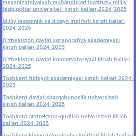
mexanizatsiyalash muhandislari instituti» milliy
tadqiqotlar universiteti kirish ballari 2024-2025
Milliy rassomlik va dizayn instituti kirish ballari
2024-2025
O‘zbekiston davlat xoreografiya akademiyasi
kirish ballari 2024-2025
O‘zbekiston davlat konservatoriyasi kirish ballari
2024-2025
Toshkent tibbiyot akademiyasi kirish ballari 2024-
2025
Toshkent davlat sharqshunoslik universiteti
kirish ballari 2024-2025
Toshkent arxitektura-qurilish universiteti kirish
ballari 2024-2025
Toshkent kimyo-texnologiya instituti kirish ballari