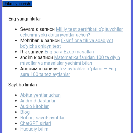
Eng yangi fikrlar
Sevara
к записи
Milliy test sertifikati o‘qituvchilar
uchunmi yoki abituriyentlar uchun?
Mehriban
к записи
6-sinf ona tili va adabiyot
bo‘yicha onlayn test
R
к записи
Eng sara Ezop masallari
anoim
к записи
Matematika fanidan 100 ta qiyin
misollar va masalalar yechimi bilan
Аноним
к записи
Tez aytishlar to‘plami — Eng
sara 100 ta tez aytishlar
Sayt bo’limlari
Abituriyentlar uchun
Android dasturlar
Audio kitoblar
Blog
Brifing, savol-javoblar
ChatGPT sirlari
Huquqiy bilim