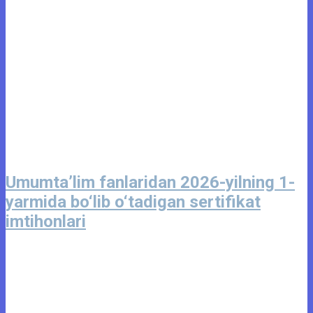
Umumta’lim fanlaridan 2026-yilning 1-
yarmida bo‘lib o‘tadigan sertifikat
imtihonlari