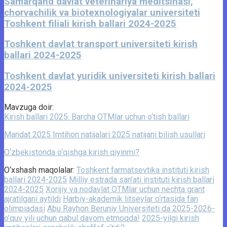
Samarqand davlat veterinariya meditsinasi,
chorvachilik va biotexnologiyalar universiteti
Toshkent filiali kirish ballari 2024-2025
Toshkent davlat transport universiteti kirish
ballari 2024-2025
Toshkent davlat yuridik universiteti kirish ballari
2024-2025
Mavzuga doir:
Kirish ballari 2025: Barcha OTMlar uchun o‘tish ballari
Mandat 2025 Imtihon natijalari 2025 natijani bilish usullari
O‘zbekistonda o‘qishga kirish qiyinmi?
O‘xshash maqolalar:
Toshkent farmatsevtika instituti kirish
ballari 2024-2025
Milliy estrada san’ati instituti kirish ballari
2024-2025
Xorijiy va nodavlat OTMlar uchun nechta grant
ajratilgani aytildi
Harbiy-akademik litseylar o‘rtasida fan
olimpiadasi
Abu Rayhon Beruniy Universiteti da 2025-2026-
o’quv yili uchun qabul davom etmoqda!
2025-yilgi kirish