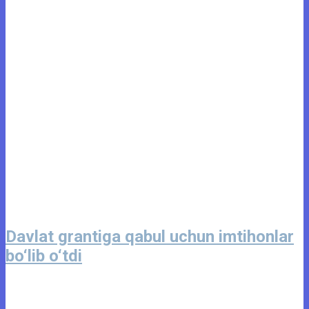
Davlat grantiga qabul uchun imtihonlar
bo‘lib o‘tdi