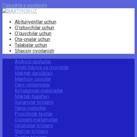
Перейти к контенту
Abituriyentlar uchun
O‘qituvchilar uchun
O‘quvchilar uchun
Ota-onalar uchun
Talabalar uchun
Shaxsiy rivojlanish
Android dasturlar
Ibratli hikoya va rivoyatlar
Maktab darsliklari
Mantiqiy savollar
Dars ishlanmalar
Ko‘rgazmali materiallar
Maktab hujjatlari
Senariylar to‘plami
Yangi metodlar
Psixologik testlar
Qiziqarli ma’lumotlar
Qo‘shiqlar to‘plami
She’rlar to‘plami