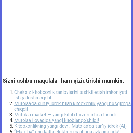
Sizni ushbu maqolalar ham qiziqtirishi mumkin:
Cheksiz kitobxonlik tanlovlarini tashkil etish imkoniyati
ishga tushmoqda!
Mutolaa’da sun’iy idrok bilan kitobxonlik yangi bosqichga
chiqdi!
Mutolaa market — yangi kitob bozori ishga tushdi
Mutolaa ilovasiga yangi kitoblar qo’shildi!
Kitobxonlikning yangi davri: Mutolaa’da sun’iy idrok (AI)
“Mutolaa” eng katta elektron manbaga aylanmoqda!