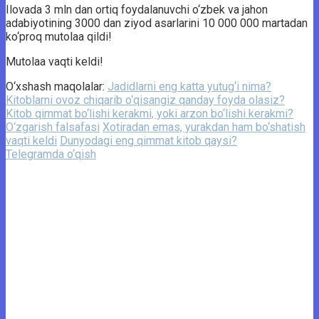
Ilovada 3 mln dan ortiq foydalanuvchi o‘zbek va jahon
adabiyotining 3000 dan ziyod asarlarini 10 000 000 martadan
ko‘proq mutolaa qildi!
Mutolaa vaqti keldi!
O‘xshash maqolalar:
Jadidlarni eng katta yutug‘i nima?
Kitoblarni ovoz chiqarib o‘qisangiz qanday foyda olasiz?
Kitob qimmat bo‘lishi kerakmi, yoki arzon bo‘lishi kerakmi?
O‘zgarish falsafasi
Xotiradan emas, yurakdan ham bo‘shatish
vaqti keldi
Dunyodagi eng qimmat kitob qaysi?
Telegramda o‘qish