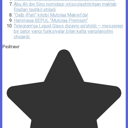
Abu Ali ibn Sino nomidagi ixtisoslashtirilgan maktab
filiallari tashkil etiladi
“Qalb iffati” kitobi Mutolaa Makret’da!
Hammaga BEPUL “Mutolaa Premium”
Telegram’ga Liquid Glass dizayni qo’shildi — messenjer
bir qator yangi funksiyalar bilan katta yangilanishni
chiqardi:
Рейтинг