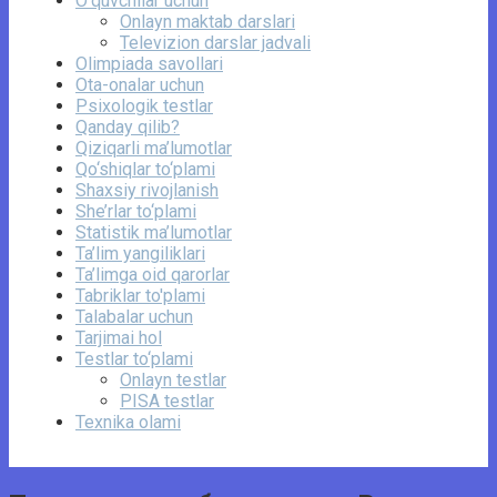
O‘quvchilar uchun
Onlayn maktab darslari
Televizion darslar jadvali
Olimpiada savollari
Ota-onalar uchun
Psixologik testlar
Qanday qilib?
Qiziqarli ma’lumotlar
Qo‘shiqlar to‘plami
Shaxsiy rivojlanish
She’rlar to‘plami
Statistik ma’lumotlar
Ta’lim yangiliklari
Ta’limga oid qarorlar
Tabriklar to'plami
Talabalar uchun
Tarjimai hol
Testlar to‘plami
Onlayn testlar
PISA testlar
Texnika olami