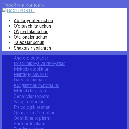
Перейти к контенту
Abituriyentlar uchun
O‘qituvchilar uchun
O‘quvchilar uchun
Ota-onalar uchun
Talabalar uchun
Shaxsiy rivojlanish
Android dasturlar
Ibratli hikoya va rivoyatlar
Maktab darsliklari
Mantiqiy savollar
Dars ishlanmalar
Ko‘rgazmali materiallar
Maktab hujjatlari
Senariylar to‘plami
Yangi metodlar
Psixologik testlar
Qiziqarli ma’lumotlar
Qo‘shiqlar to‘plami
She’rlar to‘plami