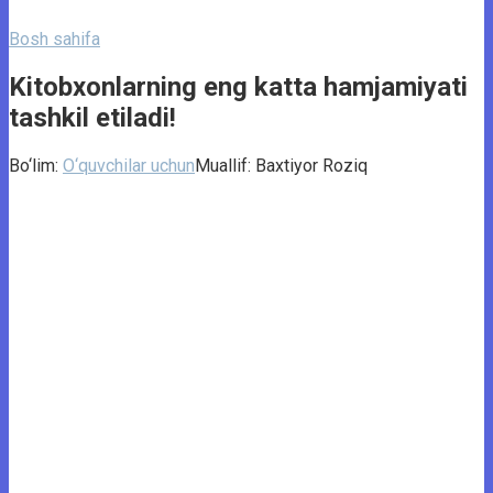
Bosh sahifa
Kitobxonlarning eng katta hamjamiyati
tashkil etiladi!
Bo‘lim:
O‘quvchilar uchun
Muallif:
Baxtiyor Roziq