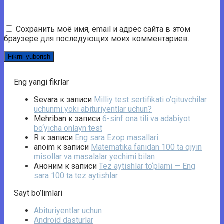
Сохранить моё имя, email и адрес сайта в этом
браузере для последующих моих комментариев.
Eng yangi fikrlar
Sevara
к записи
Milliy test sertifikati o‘qituvchilar
uchunmi yoki abituriyentlar uchun?
Mehriban
к записи
6-sinf ona tili va adabiyot
bo‘yicha onlayn test
R
к записи
Eng sara Ezop masallari
anoim
к записи
Matematika fanidan 100 ta qiyin
misollar va masalalar yechimi bilan
Аноним
к записи
Tez aytishlar to‘plami — Eng
sara 100 ta tez aytishlar
Sayt bo’limlari
Abituriyentlar uchun
Android dasturlar