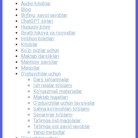
Audio kitoblar
Blog
Brifing, savol-javoblar
ChatGPT sirlari
Huquqiy bilim
Ibratli hikoya va rivoyatlar
Imtihon biletlari
Kitoblar
Ko‘zi ojizlar uchun
Maktab darsliklari
Mantiqiy savollar
Maqollar
O‘qituvchilar uchun
Dars ishlanmalar
Ish rejalar to‘plami
Ko‘rgazmali materiallar
Maktab hujjatlari
O‘qituvchilar uchun tavsiyalar
Sahna ko‘rinishlari to‘plami
Senariylar to‘plami
Ta’limga oid maqolalar
Ta’limga oid savol-javoblar
Yangi metodlar