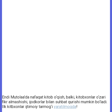
Endi Mutolaa’da nafaqat kitob o‘qish, balki, kitobxonlar o‘zari
fikr almashishi, ijodkorlar bilan suhbat qurishi mumkin bo‘ladi.
Ilk kitbxonlar ijtimoiy tarmog‘i
yaratilmoqda
!