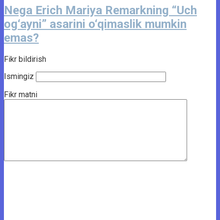
Nega Erich Mariya Remarkning “Uch
og‘ayni” asarini o‘qimaslik mumkin
emas?
Fikr bildirish
Ismingiz
Fikr matni