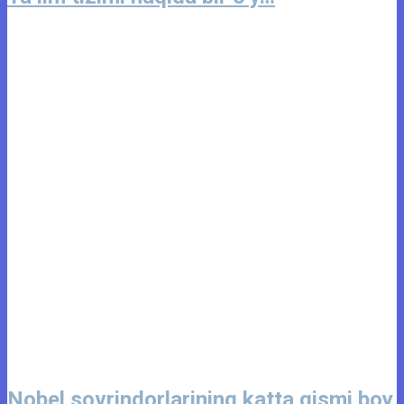
Nobel sovrindorlarining katta qismi boy