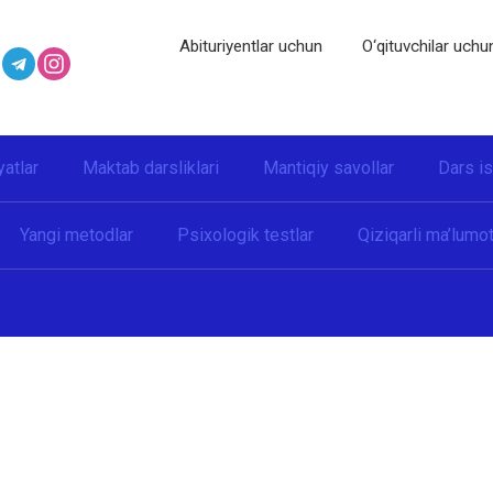
Abituriyentlar uchun
O‘qituvchilar uchu
yatlar
Maktab darsliklari
Mantiqiy savollar
Dars i
Yangi metodlar
Psixologik testlar
Qiziqarli ma’lumot