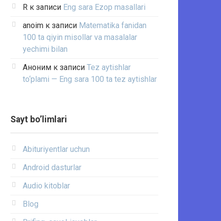
R
к записи
Eng sara Ezop masallari
anoim
к записи
Matematika fanidan
100 ta qiyin misollar va masalalar
yechimi bilan
Аноним
к записи
Tez aytishlar
to‘plami — Eng sara 100 ta tez aytishlar
Sayt bo’limlari
Abituriyentlar uchun
Android dasturlar
Audio kitoblar
Blog