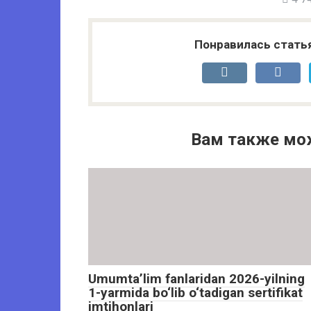
Понравилась стать
Вам также мо
Umumta’lim fanlaridan 2026-yilning
1-yarmida bo‘lib o‘tadigan sertifikat
imtihonlari