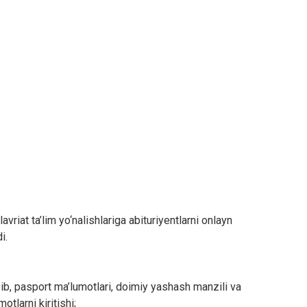
riat ta’lim yo‘nalishlariga abituriyentlarni onlayn
i.
ib, pasport ma’lumotlari, doimiy yashash manzili va
tlarni kiritishi;