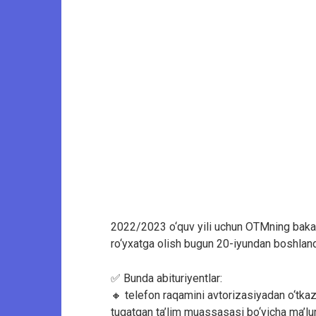
2022/2023 o‘quv yili uchun OTMning bakalav
ro‘yxatga olish bugun 20-iyundan boshland
✅ Bunda abituriyentlar:
🔸 telefon raqamini avtorizasiyadan o‘tkaz
tugatgan ta’lim muassasasi bo‘yicha ma’lumo