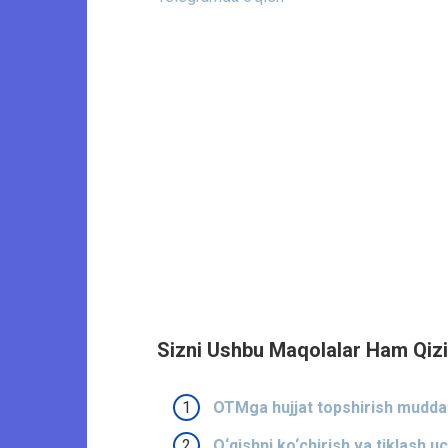
Sizni Ushbu Maqolalar Ham Qizi
OTMga hujjat topshirish muddatl
O‘qishni ko‘chirish va tiklash u