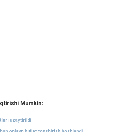
qtirishi Mumkin:
ari uzaytirildi
chun onlayn hujjat topshirish boshlandi