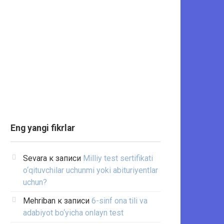
Eng yangi fikrlar
Sevara
к записи
Milliy test sertifikati
o‘qituvchilar uchunmi yoki abituriyentlar
uchun?
Mehriban
к записи
6-sinf ona tili va
adabiyot bo‘yicha onlayn test