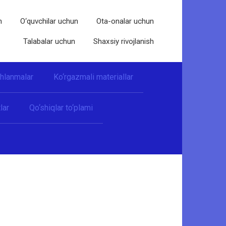
n
O‘quvchilar uchun
Ota-onalar uchun
Talabalar uchun
Shaxsiy rivojlanish
shlanmalar
Ko‘rgazmali materiallar
lar
Qo‘shiqlar to‘plami