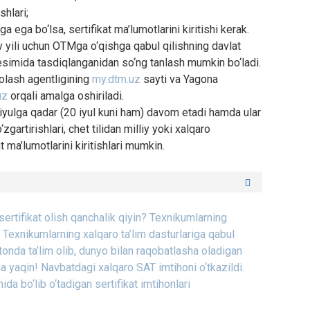
shlari;
ga ega bo‘lsa, sertifikat ma’lumotlarini kiritishi kerak.
uv yili uchun OTMga o‘qishga qabul qilishning davlat
 kesimida tasdiqlanganidan so‘ng tanlash mumkin bo‘ladi.
holash agentligining
my.dtm.uz
sayti va Yagona
uz
orqali amalga oshiriladi.
 iyulga qadar (20 iyul kuni ham) davom etadi hamda ular
artirishlari, chet tilidan milliy yoki xalqaro
t ma’lumotlarini kiritishlari mumkin.
ertifikat olish qanchalik qiyin?
Texnikumlarning
Texnikumlarning xalqaro ta’lim dasturlariga qabul
onda ta’lim olib, dunyo bilan raqobatlasha oladigan
a yaqin!
Navbatdagi xalqaro SAT imtihoni o‘tkazildi.
a bo‘lib o‘tadigan sertifikat imtihonlari