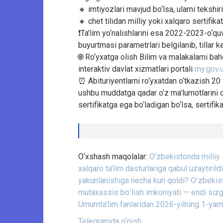
🔸 imtiyozlari mavjud bo‘lsa, ularni tekshiri
🔸 chet tilidan milliy yoki xalqaro sertifikat
❗️Ta’lim yo‘nalishlarini esa 2022-2023-o‘q
buyurtmasi parametrlari belgilanib, tillar
🌐 Ro‘yxatga olish Bilim va malakalarni ba
interaktiv davlat xizmatlari portali
my.gov.
⏰ Abituriyentlarni ro‘yxatdan o‘tkazish 20
ushbu muddatga qadar o‘z ma’lumotlarini o‘zg
sertifikatga ega bo‘ladigan bo‘lsa, sertifika
O‘xshash maqolalar:
O‘zbekistonda milliy s
xalqaro ta’lim dasturlariga qabul uzaytirildi
yakunlanishiga necha kun qoldi?
Oʻzbekist
mutaxassis boʻlish imkoniyati — endi sizg
Umumta’lim fanlaridan 2026-yilning 1-yarmid
Telegramda o‘qish