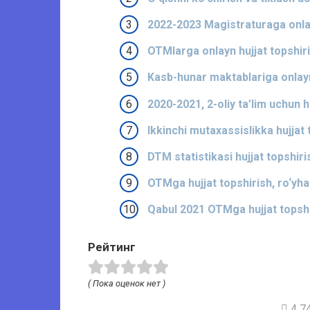
2022-2023 Magistraturaga onlayn
OTMlarga onlayn hujjat topshiri
Kasb-hunar maktablariga onlayn 
2020-2021, 2-oliy ta’lim uchun h
Ikkinchi mutaxassislikka hujjat 
DTM statistikasi hujjat topshiri
OTMga hujjat topshirish, ro‘yhat
Qabul 2021 OTMga hujjat topshir
Рейтинг
( Пока оценок нет )
4 74