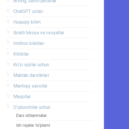
Brifing, savol-javoblar
ChatGPT sirlari
Huquqiy bilim
Ibratli hikoya va rivoyatlar
Imtihon biletlari
Kitoblar
Ko‘zi ojizlar uchun
Maktab darsliklari
Mantiqiy savollar
Maqollar
O‘qituvchilar uchun
Dars ishlanmalar
Ish rejalar to‘plami