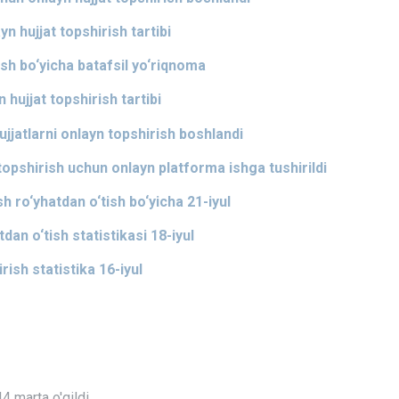
 hujjat topshirish tartibi
sh bo‘yicha batafsil yo‘riqnoma
hujjat topshirish tartibi
ujjatlarni onlayn topshirish boshlandi
topshirish uchun onlayn platforma ishga tushirildi
sh ro‘yhatdan o‘tish bo‘yicha 21-iyul
dan o‘tish statistikasi 18-iyul
ish statistika 16-iyul
4 marta o'qildi