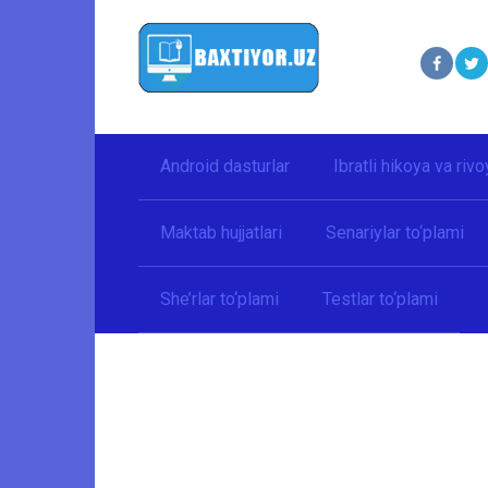
Перейти
к
контенту
Android dasturlar
Ibratli hikoya va rivo
Maktab hujjatlari
Senariylar to‘plami
She’rlar to‘plami
Testlar to‘plami