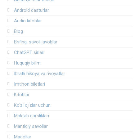
Android dasturlar
Audio kitoblar
Blog
Brifing, savol-javoblar
ChatGPT sirlari
Huquqiy bilim
Ibratli hikoya va rivoyatlar
Imtihon biletlari
Kitoblar
Ko‘zi ojizlar uchun
Maktab darsliklari
Mantiqiy savollar
Maqollar