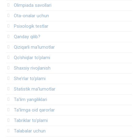
Olimpiada savollari
Ota-onalar uchun
Psixologik testlar
Qanday qilib?
Qiziqarli ma’lumotlar
Qo‘shiqlar to‘plami
Shaxsiy rivojlanish
She’rlar to‘plami
Statistik ma’lumotlar
Ta’lim yangiliklari
Ta’limga oid qarorlar
Tabriklar to'plami
Talabalar uchun