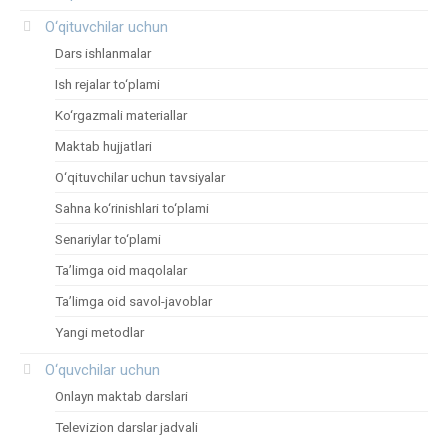
O‘qituvchilar uchun
Dars ishlanmalar
Ish rejalar to‘plami
Ko‘rgazmali materiallar
Maktab hujjatlari
O‘qituvchilar uchun tavsiyalar
Sahna ko‘rinishlari to‘plami
Senariylar to‘plami
Ta’limga oid maqolalar
Ta’limga oid savol-javoblar
Yangi metodlar
O‘quvchilar uchun
Onlayn maktab darslari
Televizion darslar jadvali