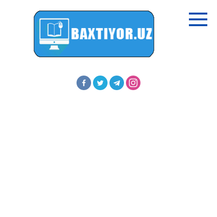
Перейти
к
контенту