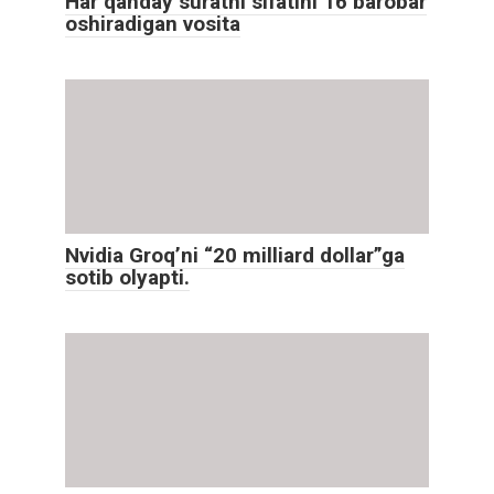
Har qanday suratni sifatini 16 barobar
oshiradigan vosita
Nvidia Groq’ni “20 milliard dollar”ga
sotib olyapti.