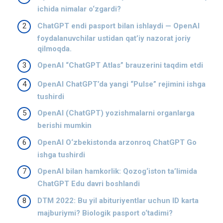
ichida nimalar o‘zgardi?
ChatGPT endi pasport bilan ishlaydi — OpenAI
foydalanuvchilar ustidan qat’iy nazorat joriy
qilmoqda.
OpenAI “ChatGPT Atlas” brauzerini taqdim etdi
OpenAI ChatGPT’da yangi “Pulse” rejimini ishga
tushirdi
OpenAI (ChatGPT) yozishmalarni organlarga
berishi mumkin
OpenAI O‘zbekistonda arzonroq ChatGPT Go
ishga tushirdi
OpenAI bilan hamkorlik: Qozog‘iston ta’limida
ChatGPT Edu davri boshlandi
DTM 2022: Bu yil abituriyentlar uchun ID karta
majburiymi? Biologik pasport o‘tadimi?