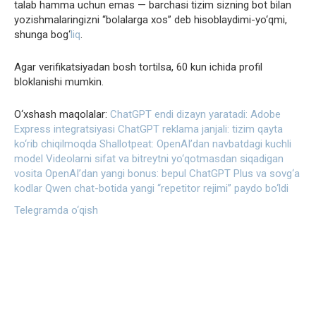
talab hamma uchun emas — barchasi tizim sizning bot bilan
yozishmalaringizni “bolalarga xos” deb hisoblaydimi-yo‘qmi,
shunga bog‘
liq
.
Agar verifikatsiyadan bosh tortilsa, 60 kun ichida profil
bloklanishi mumkin.
O‘xshash maqolalar:
ChatGPT endi dizayn yaratadi: Adobe
Express integratsiyasi
ChatGPT reklama janjali: tizim qayta
ko‘rib chiqilmoqda
Shallotpeat: OpenAI’dan navbatdagi kuchli
model
Videolarni sifat va bitreytni yo‘qotmasdan siqadigan
vosita
OpenAI’dan yangi bonus: bepul ChatGPT Plus va sovg‘a
kodlar
Qwen chat-botida yangi “repetitor rejimi” paydo bo‘ldi
Telegramda o‘qish