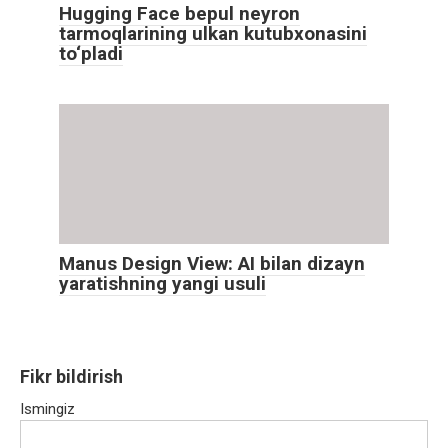
Hugging Face bepul neyron
tarmoqlarining ulkan kutubxonasini
to‘pladi
Manus Design View: AI bilan dizayn
yaratishning yangi usuli
Fikr bildirish
Ismingiz