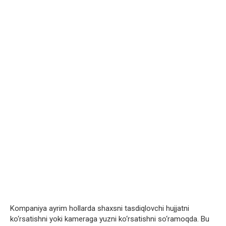
Kompaniya ayrim hollarda shaxsni tasdiqlovchi hujjatni
ko‘rsatishni yoki kameraga yuzni ko‘rsatishni so‘ramoqda. Bu