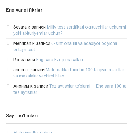
Eng yangi fikrlar
Sevara
к записи
Milliy test sertifikati o‘qituvchilar uchunmi
yoki abituriyentlar uchun?
Mehriban
к записи
6-sinf ona tili va adabiyot bo‘yicha
onlayn test
R
к записи
Eng sara Ezop masallari
anoim
к записи
Matematika fanidan 100 ta qiyin misollar
va masalalar yechimi bilan
Аноним
к записи
Tez aytishlar to‘plami — Eng sara 100 ta
tez aytishlar
Sayt bo’limlari
Abituriyentlar uchun